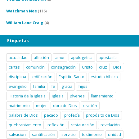
Watchman Nee
(116)
William Lane Craig
(4)
Etiquetas
actualidad
aflicción
amor
apologética
apostasía
cartas
comunión
consagración
Cristo
cruz
Dios
disciplina
edificación
Espíritu Santo
estudio bíblico
evangelio
familia
fe
gracia
hijos
Historia de la Iglesia
iglesia
jóvenes
llamamiento
matrimonio
mujer
obra de Dios
oración
palabra de Dios
pecado
profecía
propósito de Dios
quebrantamiento
reflexión
restauración
revelación
salvación
santificación
servicio
testimonio
unidad