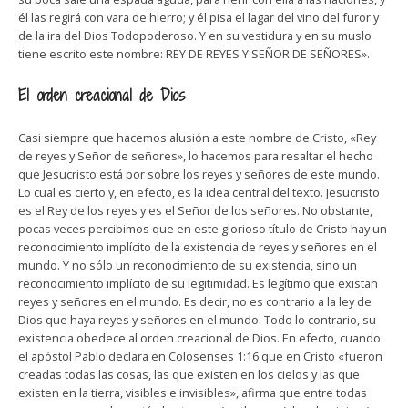
él las regirá con vara de hierro; y él pisa el lagar del vino del furor y
de la ira del Dios Todopoderoso. Y en su vestidura y en su muslo
tiene escrito este nombre: REY DE REYES Y SEÑOR DE SEÑORES».
El orden creacional de Dios
Casi siempre que hacemos alusión a este nombre de Cristo, «Rey
de reyes y Señor de señores», lo hacemos para resaltar el hecho
que Jesucristo está por sobre los reyes y señores de este mundo.
Lo cual es cierto y, en efecto, es la idea central del texto. Jesucristo
es el Rey de los reyes y es el Señor de los señores. No obstante,
pocas veces percibimos que en este glorioso título de Cristo hay un
reconocimiento implícito de la existencia de reyes y señores en el
mundo. Y no sólo un reconocimiento de su existencia, sino un
reconocimiento implícito de su legitimidad. Es legítimo que existan
reyes y señores en el mundo. Es decir, no es contrario a la ley de
Dios que haya reyes y señores en el mundo. Todo lo contrario, su
existencia obedece al orden creacional de Dios. En efecto, cuando
el apóstol Pablo declara en Colosenses 1:16 que en Cristo «fueron
creadas todas las cosas, las que existen en los cielos y las que
existen en la tierra, visibles e invisibles», afirma que entre todas