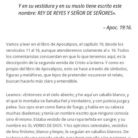
Y en su vestidura y en su muslo tiene escrito este
nombre: REY DE REYES Y SEÑOR DE SEÑORES».
– Apoc. 19:16.
Vamos a leer en el libro de Apocalipsis, el capítulo 19, desde los
versículos 11 al 16, aunque atenderemos solamente al v. 16. Todos
los comentaristas concuerdan en que lo que tenemos aquí, es la
descripción de la segunda venida de Cristo a la tierra. Y como es
propio del libro de Apocalipsis, esto se hace a través de símbolos,
figuras y metáforas, que lejos de pretender oscurecer el relato,
buscan hacerlo más claro y entendible.
Leamos: «Entonces vi el cielo abierto; y he aquí un caballo blanco, y
el que lo montaba se llamaba Fiel y Verdadero, y con justicia juzga y
pelea. Sus ojos eran como llama de fuego, y había en su cabeza
muchas diademas; y tenía un nombre escrito que ninguno conocía
sino él mismo. Estaba vestido de una ropa teñida en sangre; y su
nombre es: EL VERBO DE DIOS. Y los ejércitos celestiales, vestidos
de lino finísimo, blanco y limpio, le seguían en caballos blancos. De
su boca sale una espada aguda, para herir con ella a las naciones, y