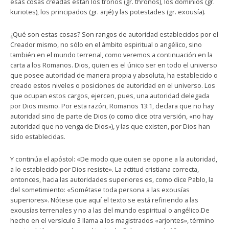
esas cosas creadas están los tronos (gr. thronos), los dominios (gr.
kuriotes), los principados (gr. arjé) y las potestades (gr. exousía).
¿Qué son estas cosas? Son rangos de autoridad establecidos por el
Creador mismo, no sólo en el ámbito espiritual o angélico, sino
también en el mundo terrenal, como veremos a continuación en la
carta a los Romanos. Dios, quien es el único ser en todo el universo
que posee autoridad de manera propia y absoluta, ha establecido o
creado estos niveles o posiciones de autoridad en el universo. Los
que ocupan estos cargos, ejercen, pues, una autoridad delegada
por Dios mismo. Por esta razón, Romanos 13:1, declara que no hay
autoridad sino de parte de Dios (o como dice otra versión, «no hay
autoridad que no venga de Dios»), y las que existen, por Dios han
sido establecidas.
Y continúa el apóstol: «De modo que quien se opone a la autoridad,
a lo establecido por Dios resiste». La actitud cristiana correcta,
entonces, hacia las autoridades superiores es, como dice Pablo, la
del sometimiento: «Sométase toda persona a las exousías
superiores». Nótese que aquí el texto se está refiriendo a las
exousías terrenales y no a las del mundo espiritual o angélico.De
hecho en el versículo 3 llama a los magistrados «arjontes», término