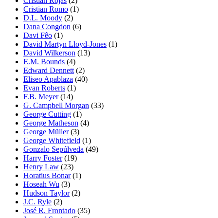
Cristian Rojas
(2)
Cristian Romo
(1)
D.L. Moody
(2)
Dana Congdon
(6)
Davi Fêo
(1)
David Martyn Lloyd-Jones
(1)
David Wilkerson
(13)
E.M. Bounds
(4)
Edward Dennett
(2)
Eliseo Apablaza
(40)
Evan Roberts
(1)
F.B. Meyer
(14)
G. Campbell Morgan
(33)
George Cutting
(1)
George Matheson
(4)
George Müller
(3)
George Whitefield
(1)
Gonzalo Sepúlveda
(49)
Harry Foster
(19)
Henry Law
(23)
Horatius Bonar
(1)
Hoseah Wu
(3)
Hudson Taylor
(2)
J.C. Ryle
(2)
José R. Frontado
(35)