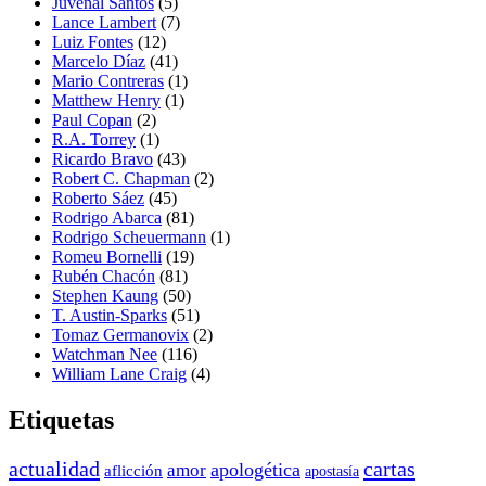
Juvenal Santos
(5)
Lance Lambert
(7)
Luiz Fontes
(12)
Marcelo Díaz
(41)
Mario Contreras
(1)
Matthew Henry
(1)
Paul Copan
(2)
R.A. Torrey
(1)
Ricardo Bravo
(43)
Robert C. Chapman
(2)
Roberto Sáez
(45)
Rodrigo Abarca
(81)
Rodrigo Scheuermann
(1)
Romeu Bornelli
(19)
Rubén Chacón
(81)
Stephen Kaung
(50)
T. Austin-Sparks
(51)
Tomaz Germanovix
(2)
Watchman Nee
(116)
William Lane Craig
(4)
Etiquetas
actualidad
cartas
apologética
amor
aflicción
apostasía