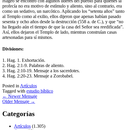
Hageo se encontró con algunos líderes del pueblo para quienes la
profecía no era motivo de estímulo y aliento, sino al contrario, era
como un sedativo, un narcótico. Aplicando los “setenta años” tanto
al Templo como al exilio, ellos dijeron que apenas habían pasado
sesenta y ocho años desde la destrucción (558 a. de C.), y que “no
ha llegado aún el tiempo de que la casa del Señor sea reedificada”.
Así, ellos dejaron el Templo de lado, mientras construían casas
artesonadas para sí mismos.
Divisiones:
1. Hag. 1. Exhortación.
2. Hag. 2:1-9. Palabras de aliento.
3. Hag. 2:10-19. Mensaje a los sacerdotes.
4. Hag. 2:20-23. Mensaje a Zorobabel.
Posted in
Artículos
Tagged with
estudio bíblico
←
Newer Mensaje
Older Mensaje
→
Categorías
Artículos
(1.305)