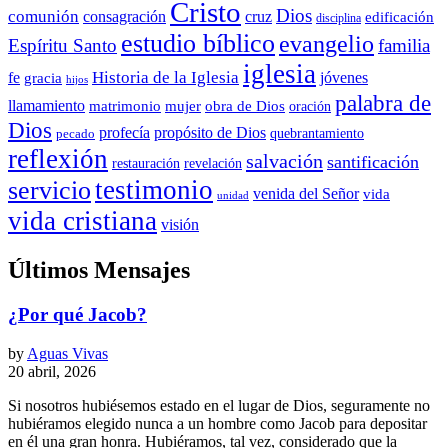
Cristo
Dios
comunión
consagración
cruz
edificación
disciplina
estudio bíblico
evangelio
Espíritu Santo
familia
iglesia
Historia de la Iglesia
fe
jóvenes
gracia
hijos
palabra de
llamamiento
matrimonio
mujer
obra de Dios
oración
Dios
propósito de Dios
profecía
quebrantamiento
pecado
reflexión
salvación
santificación
restauración
revelación
testimonio
servicio
venida del Señor
vida
unidad
vida cristiana
visión
Últimos Mensajes
¿Por qué Jacob?
by
Aguas Vivas
20 abril, 2026
Si nosotros hubiésemos estado en el lugar de Dios, seguramente no
hubiéramos elegido nunca a un hombre como Jacob para depositar
en él una gran honra. Hubiéramos, tal vez, considerado que la