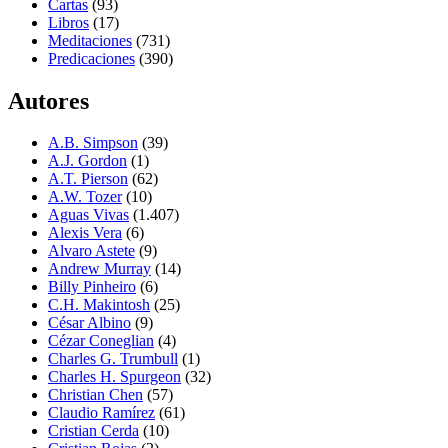
Cartas
(93)
Libros
(17)
Meditaciones
(731)
Predicaciones
(390)
Autores
A.B. Simpson
(39)
A.J. Gordon
(1)
A.T. Pierson
(62)
A.W. Tozer
(10)
Aguas Vivas
(1.407)
Alexis Vera
(6)
Alvaro Astete
(9)
Andrew Murray
(14)
Billy Pinheiro
(6)
C.H. Makintosh
(25)
César Albino
(9)
Cézar Coneglian
(4)
Charles G. Trumbull
(1)
Charles H. Spurgeon
(32)
Christian Chen
(57)
Claudio Ramírez
(61)
Cristian Cerda
(10)