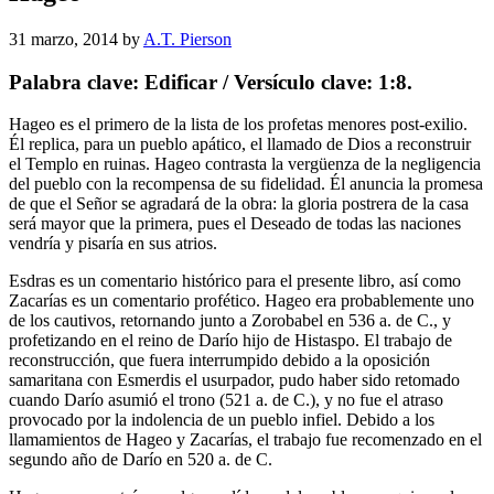
31 marzo, 2014
by
A.T. Pierson
Palabra clave: Edificar / Versículo clave: 1:8.
Hageo es el primero de la lista de los profetas menores post-exilio.
Él replica, para un pueblo apático, el llamado de Dios a reconstruir
el Templo en ruinas. Hageo contrasta la vergüenza de la negligencia
del pueblo con la recompensa de su fidelidad. Él anuncia la promesa
de que el Señor se agradará de la obra: la gloria postrera de la casa
será mayor que la primera, pues el Deseado de todas las naciones
vendría y pisaría en sus atrios.
Esdras es un comentario histórico para el presente libro, así como
Zacarías es un comentario profético. Hageo era probablemente uno
de los cautivos, retornando junto a Zorobabel en 536 a. de C., y
profetizando en el reino de Darío hijo de Histaspo. El trabajo de
reconstrucción, que fuera interrumpido debido a la oposición
samaritana con Esmerdis el usurpador, pudo haber sido retomado
cuando Darío asumió el trono (521 a. de C.), y no fue el atraso
provocado por la indolencia de un pueblo infiel. Debido a los
llamamientos de Hageo y Zacarías, el trabajo fue recomenzado en el
segundo año de Darío en 520 a. de C.