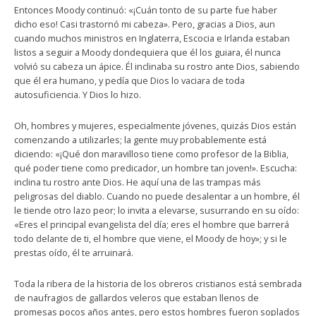
Entonces Moody continuó: «¡Cuán tonto de su parte fue haber
dicho eso! Casi trastornó mi cabeza». Pero, gracias a Dios, aun
cuando muchos ministros en Inglaterra, Escocia e Irlanda estaban
listos a seguir a Moody dondequiera que él los guiara, él nunca
volvió su cabeza un ápice. Él inclinaba su rostro ante Dios, sabiendo
que él era humano, y pedía que Dios lo vaciara de toda
autosuficiencia. Y Dios lo hizo.
Oh, hombres y mujeres, especialmente jóvenes, quizás Dios están
comenzando a utilizarles; la gente muy probablemente está
diciendo: «¡Qué don maravilloso tiene como profesor de la Biblia,
qué poder tiene como predicador, un hombre tan joven!». Escucha:
inclina tu rostro ante Dios. He aquí una de las trampas más
peligrosas del diablo. Cuando no puede desalentar a un hombre, él
le tiende otro lazo peor; lo invita a elevarse, susurrando en su oído:
«Eres el principal evangelista del día; eres el hombre que barrerá
todo delante de ti, el hombre que viene, el Moody de hoy»; y si le
prestas oído, él te arruinará.
Toda la ribera de la historia de los obreros cristianos está sembrada
de naufragios de gallardos veleros que estaban llenos de
promesas pocos años antes, pero estos hombres fueron soplados