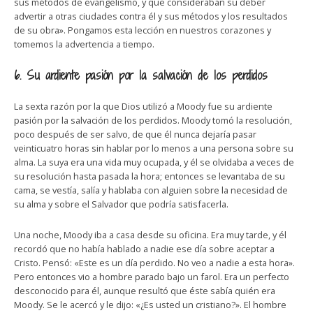
sus métodos de evangelismo, y que consideraban su deber
advertir a otras ciudades contra él y sus métodos y los resultados
de su obra». Pongamos esta lección en nuestros corazones y
tomemos la advertencia a tiempo.
6. Su ardiente pasión por la salvación de los perdidos
La sexta razón por la que Dios utilizó a Moody fue su ardiente
pasión por la salvación de los perdidos. Moody tomó la resolución,
poco después de ser salvo, de que él nunca dejaría pasar
veinticuatro horas sin hablar por lo menos a una persona sobre su
alma. La suya era una vida muy ocupada, y él se olvidaba a veces de
su resolución hasta pasada la hora; entonces se levantaba de su
cama, se vestía, salía y hablaba con alguien sobre la necesidad de
su alma y sobre el Salvador que podría satisfacerla.
Una noche, Moody iba a casa desde su oficina. Era muy tarde, y él
recordó que no había hablado a nadie ese día sobre aceptar a
Cristo. Pensó: «Este es un día perdido. No veo a nadie a esta hora».
Pero entonces vio a hombre parado bajo un farol. Era un perfecto
desconocido para él, aunque resultó que éste sabía quién era
Moody. Se le acercó y le dijo: «¿Es usted un cristiano?». El hombre