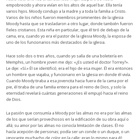
empobrecido y ahora vivían en los altos de aquel bar. Ella tenía
varios hijos. Moody condujo a la madre y a toda la familia a Cristo.
Varios de los niños fueron miembros prominentes de la iglesia
Moody hasta que se trasladaron a otro lugar, donde también fueron
fieles cristianos. Esta niña en particular, que él tiró de debajo de la
cama, era, cuando yo era el pastor de la iglesia Moody, la esposa de
uno de los funcionarios más destacados de la iglesia.
Hace solo dos o tres años, cuando yo salía de una boletería en
Memphis, un hombre joven me dijo: «¿Es usted el doctor Torrey?».
Le dije: «Sí.» Él se identificó; era el hijo de esa mujer. Él era entonces
un hombre que viajaba, y funcionario en la iglesia en donde él vivía.
Cuando Moody tiraba a esa jovencita hacia fuera de la cama por el
pie, él tiraba de una familia entera para el reino de Dios, y solo la
eternidad revelará cuántas generaciones él empujó hacia el reino
de Dios.
La pasión que consumía a Moody por las almas no era por las almas
de los que serían provechosos en la edificación de su obra aquí o
allá; su amor por las almas no conocía limitación de clases. Él no
hacía acepción de personas; podía ser un conde o un duque, o un
ignorante muchacho de color en la calle; eran lo mismo para él;