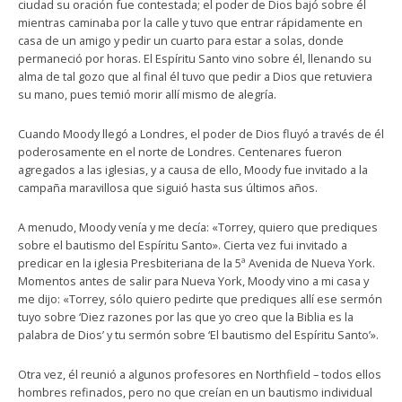
ciudad su oración fue contestada; el poder de Dios bajó sobre él
mientras caminaba por la calle y tuvo que entrar rápidamente en
casa de un amigo y pedir un cuarto para estar a solas, donde
permaneció por horas. El Espíritu Santo vino sobre él, llenando su
alma de tal gozo que al final él tuvo que pedir a Dios que retuviera
su mano, pues temió morir allí mismo de alegría.
Cuando Moody llegó a Londres, el poder de Dios fluyó a través de él
poderosamente en el norte de Londres. Centenares fueron
agregados a las iglesias, y a causa de ello, Moody fue invitado a la
campaña maravillosa que siguió hasta sus últimos años.
A menudo, Moody venía y me decía: «Torrey, quiero que prediques
sobre el bautismo del Espíritu Santo». Cierta vez fui invitado a
predicar en la iglesia Presbiteriana de la 5ª Avenida de Nueva York.
Momentos antes de salir para Nueva York, Moody vino a mi casa y
me dijo: «Torrey, sólo quiero pedirte que prediques allí ese sermón
tuyo sobre ‘Diez razones por las que yo creo que la Biblia es la
palabra de Dios’ y tu sermón sobre ‘El bautismo del Espíritu Santo’».
Otra vez, él reunió a algunos profesores en Northfield – todos ellos
hombres refinados, pero no que creían en un bautismo individual