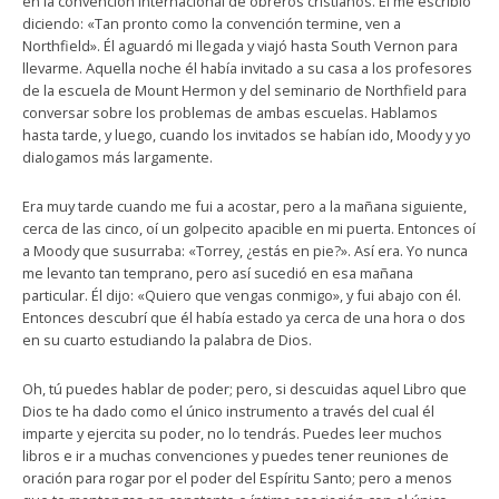
en la convención internacional de obreros cristianos. Él me escribió
diciendo: «Tan pronto como la convención termine, ven a
Northfield». Él aguardó mi llegada y viajó hasta South Vernon para
llevarme. Aquella noche él había invitado a su casa a los profesores
de la escuela de Mount Hermon y del seminario de Northfield para
conversar sobre los problemas de ambas escuelas. Hablamos
hasta tarde, y luego, cuando los invitados se habían ido, Moody y yo
dialogamos más largamente.
Era muy tarde cuando me fui a acostar, pero a la mañana siguiente,
cerca de las cinco, oí un golpecito apacible en mi puerta. Entonces oí
a Moody que susurraba: «Torrey, ¿estás en pie?». Así era. Yo nunca
me levanto tan temprano, pero así sucedió en esa mañana
particular. Él dijo: «Quiero que vengas conmigo», y fui abajo con él.
Entonces descubrí que él había estado ya cerca de una hora o dos
en su cuarto estudiando la palabra de Dios.
Oh, tú puedes hablar de poder; pero, si descuidas aquel Libro que
Dios te ha dado como el único instrumento a través del cual él
imparte y ejercita su poder, no lo tendrás. Puedes leer muchos
libros e ir a muchas convenciones y puedes tener reuniones de
oración para rogar por el poder del Espíritu Santo; pero a menos