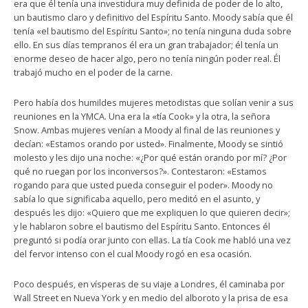
era que él tenía una investidura muy definida de poder de lo alto,
un bautismo claro y definitivo del Espíritu Santo. Moody sabía que él
tenía «el bautismo del Espíritu Santo»; no tenía ninguna duda sobre
ello. En sus días tempranos él era un gran trabajador; él tenía un
enorme deseo de hacer algo, pero no tenía ningún poder real. Él
trabajó mucho en el poder de la carne.
Pero había dos humildes mujeres metodistas que solían venir a sus
reuniones en la YMCA. Una era la «tía Cook» y la otra, la señora
Snow. Ambas mujeres venían a Moody al final de las reuniones y
decían: «Estamos orando por usted». Finalmente, Moody se sintió
molesto y les dijo una noche: «¿Por qué están orando por mí? ¿Por
qué no ruegan por los inconversos?». Contestaron: «Estamos
rogando para que usted pueda conseguir el poder». Moody no
sabía lo que significaba aquello, pero meditó en el asunto, y
después les dijo: «Quiero que me expliquen lo que quieren decir»;
y le hablaron sobre el bautismo del Espíritu Santo. Entonces él
preguntó si podía orar junto con ellas. La tía Cook me habló una vez
del fervor intenso con el cual Moody rogó en esa ocasión.
Poco después, en vísperas de su viaje a Londres, él caminaba por
Wall Street en Nueva York y en medio del alboroto y la prisa de esa