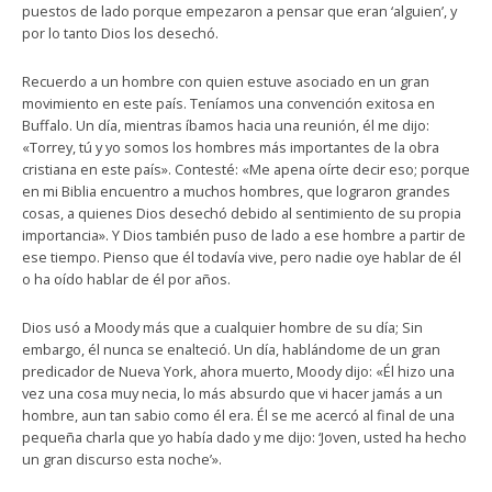
puestos de lado porque empezaron a pensar que eran ‘alguien’, y
por lo tanto Dios los desechó.
Recuerdo a un hombre con quien estuve asociado en un gran
movimiento en este país. Teníamos una convención exitosa en
Buffalo. Un día, mientras íbamos hacia una reunión, él me dijo:
«Torrey, tú y yo somos los hombres más importantes de la obra
cristiana en este país». Contesté: «Me apena oírte decir eso; porque
en mi Biblia encuentro a muchos hombres, que lograron grandes
cosas, a quienes Dios desechó debido al sentimiento de su propia
importancia». Y Dios también puso de lado a ese hombre a partir de
ese tiempo. Pienso que él todavía vive, pero nadie oye hablar de él
o ha oído hablar de él por años.
Dios usó a Moody más que a cualquier hombre de su día; Sin
embargo, él nunca se enalteció. Un día, hablándome de un gran
predicador de Nueva York, ahora muerto, Moody dijo: «Él hizo una
vez una cosa muy necia, lo más absurdo que vi hacer jamás a un
hombre, aun tan sabio como él era. Él se me acercó al final de una
pequeña charla que yo había dado y me dijo: ‘Joven, usted ha hecho
un gran discurso esta noche’».