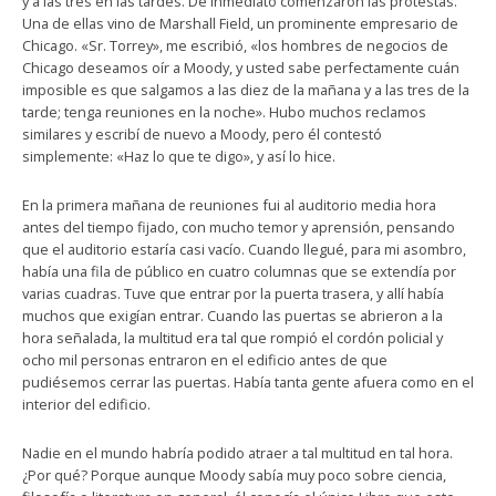
y a las tres en las tardes. De inmediato comenzaron las protestas.
Una de ellas vino de Marshall Field, un prominente empresario de
Chicago. «Sr. Torrey», me escribió, «los hombres de negocios de
Chicago deseamos oír a Moody, y usted sabe perfectamente cuán
imposible es que salgamos a las diez de la mañana y a las tres de la
tarde; tenga reuniones en la noche». Hubo muchos reclamos
similares y escribí de nuevo a Moody, pero él contestó
simplemente: «Haz lo que te digo», y así lo hice.
En la primera mañana de reuniones fui al auditorio media hora
antes del tiempo fijado, con mucho temor y aprensión, pensando
que el auditorio estaría casi vacío. Cuando llegué, para mi asombro,
había una fila de público en cuatro columnas que se extendía por
varias cuadras. Tuve que entrar por la puerta trasera, y allí había
muchos que exigían entrar. Cuando las puertas se abrieron a la
hora señalada, la multitud era tal que rompió el cordón policial y
ocho mil personas entraron en el edificio antes de que
pudiésemos cerrar las puertas. Había tanta gente afuera como en el
interior del edificio.
Nadie en el mundo habría podido atraer a tal multitud en tal hora.
¿Por qué? Porque aunque Moody sabía muy poco sobre ciencia,