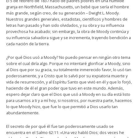
El 5 de febrero de 1837 nació de padres pobres en una humilde
granja en Northfield, Massachusetts, un bebé que sería el hombre
más grande, según creo, de su generación – Dwight L. Moody.
Nuestros grandes generales, estadistas, científicos y hombres de
letras han pasado y han sido olvidados, y su obra y su influencia
provechosa ha acabado; sin embargo, la obra de Moody continúa y
su influencia salvadora sigue y se incrementa, trayendo bendición a
cada nación de la tierra.
¿Por qué Dios usó a Moody? No puedo pensar en ningún otro tema
sobre el cual diría algo. Porque no intentaré glorificar a Moody, sino
al Dios que por su gracia, su totalmente inmerecido favor, lo usó tan
poderosamente, y a Cristo que lo salvó por su expiatoria muerte y
vida de resurrección, y al Espíritu Santo que vivió en él y que lo forjó,
haciendo de él el gran poder que tuvo en este mundo. Además,
espero dejar claro que el Dios que usó a Moody en su día está listo
para usarnos a ti y a mí hoy, si nosotros, por nuestra parte, hacemos
lo que Moody hizo, que fue lo que permitió a Dios usarlo tan
abundantemente.
El secreto de por qué él fue tan poderosamente usado se
encuentra en el Salmo 62:11: «Una vez habló Dios; dos veces he