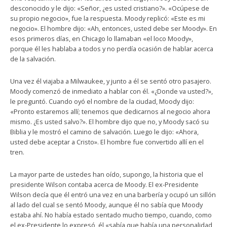
desconocido y le dijo: «Señor, ¿es usted cristiano?». «Ocúpese de
su propio negocio», fue la respuesta. Moody replicó: «Este es mi
negocio». El hombre dijo: «Ah, entonces, usted debe ser Moody». En
esos primeros días, en Chicago lo llamaban «el loco Moody»,
porque él les hablaba a todos y no perdía ocasión de hablar acerca
de la salvación.
Una vez él viajaba a Milwaukee, y junto a él se sentó otro pasajero.
Moody comenzó de inmediato a hablar con él. «¿Donde va usted?»,
le preguntó. Cuando oyó el nombre de la ciudad, Moody dijo:
«Pronto estaremos allí; tenemos que dedicarnos al negocio ahora
mismo. ¿Es usted salvo?». El hombre dijo que no, y Moody sacó su
Biblia y le mostró el camino de salvación. Luego le dijo: «Ahora,
usted debe aceptar a Cristo». El hombre fue convertido allí en el
tren.
La mayor parte de ustedes han oído, supongo, la historia que el
presidente Wilson contaba acerca de Moody. El ex-Presidente
Wilson decía que él entró una vez en una barbería y ocupó un sillón
al lado del cual se sentó Moody, aunque él no sabía que Moody
estaba ahí. No había estado sentado mucho tiempo, cuando, como
el ex-Presidente lo expresó, él «sabía que había una personalidad