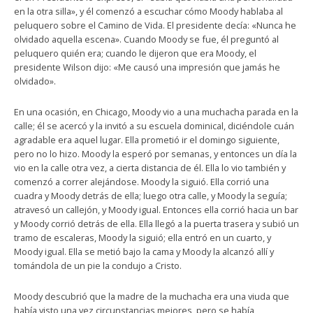
en la otra silla», y él comenzó a escuchar cómo Moody hablaba al
peluquero sobre el Camino de Vida. El presidente decía: «Nunca he
olvidado aquella escena». Cuando Moody se fue, él preguntó al
peluquero quién era; cuando le dijeron que era Moody, el
presidente Wilson dijo: «Me causó una impresión que jamás he
olvidado».
En una ocasión, en Chicago, Moody vio a una muchacha parada en la
calle; él se acercó y la invitó a su escuela dominical, diciéndole cuán
agradable era aquel lugar. Ella prometió ir el domingo siguiente,
pero no lo hizo. Moody la esperó por semanas, y entonces un día la
vio en la calle otra vez, a cierta distancia de él. Ella lo vio también y
comenzó a correr alejándose. Moody la siguió. Ella corrió una
cuadra y Moody detrás de ella; luego otra calle, y Moody la seguía;
atravesó un callejón, y Moody igual. Entonces ella corrió hacia un bar
y Moody corrió detrás de ella. Ella llegó a la puerta trasera y subió un
tramo de escaleras, Moody la siguió; ella entró en un cuarto, y
Moody igual. Ella se metió bajo la cama y Moody la alcanzó allí y
tomándola de un pie la condujo a Cristo.
Moody descubrió que la madre de la muchacha era una viuda que
había visto una vez circunstancias mejores, pero se había