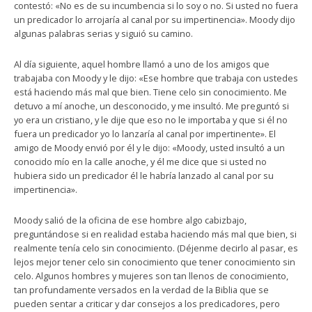
contestó: «No es de su incumbencia si lo soy o no. Si usted no fuera
un predicador lo arrojaría al canal por su impertinencia». Moody dijo
algunas palabras serias y siguió su camino.
Al día siguiente, aquel hombre llamó a uno de los amigos que
trabajaba con Moody y le dijo: «Ese hombre que trabaja con ustedes
está haciendo más mal que bien. Tiene celo sin conocimiento. Me
detuvo a mí anoche, un desconocido, y me insultó. Me preguntó si
yo era un cristiano, y le dije que eso no le importaba y que si él no
fuera un predicador yo lo lanzaría al canal por impertinente». El
amigo de Moody envió por él y le dijo: «Moody, usted insultó a un
conocido mío en la calle anoche, y él me dice que si usted no
hubiera sido un predicador él le habría lanzado al canal por su
impertinencia».
Moody salió de la oficina de ese hombre algo cabizbajo,
preguntándose si en realidad estaba haciendo más mal que bien, si
realmente tenía celo sin conocimiento. (Déjenme decirlo al pasar, es
lejos mejor tener celo sin conocimiento que tener conocimiento sin
celo. Algunos hombres y mujeres son tan llenos de conocimiento,
tan profundamente versados en la verdad de la Biblia que se
pueden sentar a criticar y dar consejos a los predicadores, pero