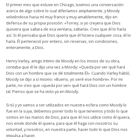
El primer mes que estuve en Chicago, tuvimos una conversación
acerca de algo sobre lo cual diferíamos ampliamente, y Moody
volviéndose hacia mí muy franco y muy amablemente, dijo en
defensa de su propia posición: «Torrey, si yo creyera que Dios
quisiera que saltara de esa ventana, saltaría». Creo que él lo haría
así. Si él pensaba que Dios quería que él hiciera cualquier cosa, él lo
haría. Él perteneció por entero, sin reservas, sin condiciones,
enteramente, a Dios.
Henry Varley, amigo íntimo de Moody en los inicios de su obra,
contaba que él le dijo una vez a Moody: «Queda por ver qué hará
Dios con un hombre que se dé totalmente Él». Cuando Varley habló,
Moody se dijo a sí mismo: «Bueno, yo seré ese hombre». Por mi
parte, no creo que «queda por ver» qué hará Dios con un hombre
tal. Pienso que se ha visto ya en Moody.
Si tú y yo vamos a ser utilizados en nuestra esfera como Moody lo
fue en la suya, debemos poner todo lo que tenemos y todo lo que
somos en las manos de Dios, para que él nos utilice como él quiera,
nos envíe donde él quiera, para que él haga con nosotros su
voluntad, y nosotros, en nuestra parte, hacer todo lo que Dios nos
impulsa a hacer.