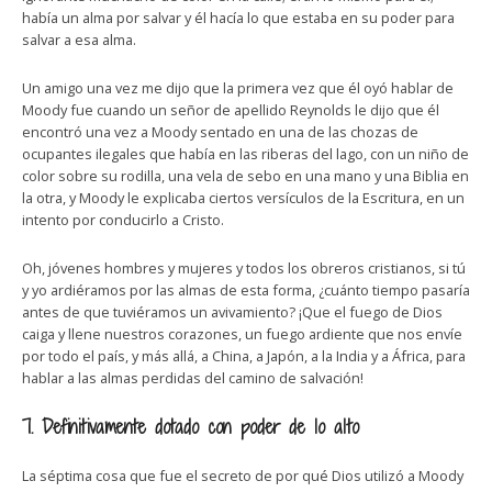
había un alma por salvar y él hacía lo que estaba en su poder para
salvar a esa alma.
Un amigo una vez me dijo que la primera vez que él oyó hablar de
Moody fue cuando un señor de apellido Reynolds le dijo que él
encontró una vez a Moody sentado en una de las chozas de
ocupantes ilegales que había en las riberas del lago, con un niño de
color sobre su rodilla, una vela de sebo en una mano y una Biblia en
la otra, y Moody le explicaba ciertos versículos de la Escritura, en un
intento por conducirlo a Cristo.
Oh, jóvenes hombres y mujeres y todos los obreros cristianos, si tú
y yo ardiéramos por las almas de esta forma, ¿cuánto tiempo pasaría
antes de que tuviéramos un avivamiento? ¡Que el fuego de Dios
caiga y llene nuestros corazones, un fuego ardiente que nos envíe
por todo el país, y más allá, a China, a Japón, a la India y a África, para
hablar a las almas perdidas del camino de salvación!
7. Definitivamente dotado con poder de lo alto
La séptima cosa que fue el secreto de por qué Dios utilizó a Moody