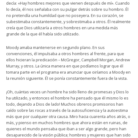
decía: «Hay hombres mejores que vienen después de mí». Cuando
lo decía, él nos señalaba con su pulgar detrás sobre su hombro. Él
no pretendía una humildad que no poseyera. En su corazón, se
subestimaba constantemente, y sobrestimaba a otros. Él realmente
creía que Dios utilizaría a otros hombres en una medida más
grande de la que él había sido utilizado.
Moody amaba mantenerse en segundo plano. En sus
convenciones, él impulsaba a otros hombres al frente, para que
ellos hicieran la predicación – McGregor, Campbell Morgan, Andrew
Murray, y otros. La única manera en que podíamos lograr que él
tomara parte en el programa era anunciar que oiríamos a Moody en
la reunión siguiente. Él se ponía constantemente fuera de la vista.
¡Oh, cuántas veces un hombre ha sido lleno de promesas y Dios lo
ha utilizado, y entonces el hombre ha pensado que él mismo lo es
todo, dejando a Dios de lado! Muchos obreros promisorios han
caído sobre las rocas a través de la autosuficiencia y la autoestima
más que por cualquier otra causa. Miro hacia cuarenta años atrás, o
más, y pienso en muchos hombres que ahora están en ruinas, de
quienes el mundo pensaba que iban a ser algo grande, pero han
desaparecido de la visión pública; hombres y mujeres que han sido