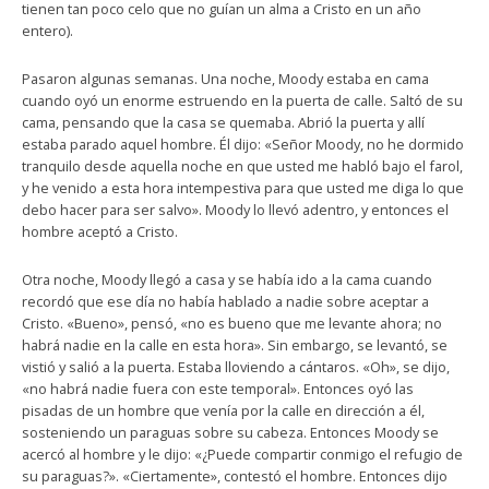
tienen tan poco celo que no guían un alma a Cristo en un año
entero).
Pasaron algunas semanas. Una noche, Moody estaba en cama
cuando oyó un enorme estruendo en la puerta de calle. Saltó de su
cama, pensando que la casa se quemaba. Abrió la puerta y allí
estaba parado aquel hombre. Él dijo: «Señor Moody, no he dormido
tranquilo desde aquella noche en que usted me habló bajo el farol,
y he venido a esta hora intempestiva para que usted me diga lo que
debo hacer para ser salvo». Moody lo llevó adentro, y entonces el
hombre aceptó a Cristo.
Otra noche, Moody llegó a casa y se había ido a la cama cuando
recordó que ese día no había hablado a nadie sobre aceptar a
Cristo. «Bueno», pensó, «no es bueno que me levante ahora; no
habrá nadie en la calle en esta hora». Sin embargo, se levantó, se
vistió y salió a la puerta. Estaba lloviendo a cántaros. «Oh», se dijo,
«no habrá nadie fuera con este temporal». Entonces oyó las
pisadas de un hombre que venía por la calle en dirección a él,
sosteniendo un paraguas sobre su cabeza. Entonces Moody se
acercó al hombre y le dijo: «¿Puede compartir conmigo el refugio de
su paraguas?». «Ciertamente», contestó el hombre. Entonces dijo