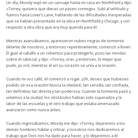
Un día, Moody viajó en un carruaje hasta mi casa en Northfield y dijo:
«Torrey, quisiera que dieras un paseo conmigo». Subí al vehículo y
fuimos hacia Lover’s Lane, hablando de las dificultades inesperadas
que se habían presentado en la obra en Northfield y Chicago, y con
respecto a otra obra que era muy querida para él.
Mientras avanzábamos, aparecieron nubes negras de tormenta
delante de nosotros, y entonces repentinamente, comenzó a llover.
Él guió al caballo a un cobertizo para protegerlo, puso las riendas
sobre el cabezal, y dijo: «Torrey, ora»; y entonces, lo mejor que
pude, yo oré, mientras él en su corazón se unía a la oración.
Cuando mi voz calló, él comenzó a rogar. ¡Oh, deseo que hubieses
podido oír esa oración! Nunca la olvidaré, tan sencilla, tan confiada,
tan definitiva, tan directa y tan poderosa. Cuando la tormenta pasó y
volvimos a la ciudad, los obstáculos habían sido superados y la
labor de las escuelas y el otro trabajo que estaba amenazado
avanzaron como nunca antes.
Cuando regresábamos, Moody me dijo: «Torrey, dejaremos a los
demás hombres hablar y criticar, y nosotros nos dedicaremos al
trabajo que Dios nos ha dado para hacer, y lo dejaremos a él