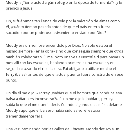
Moody: «¿Tiene usted algún refugio en la época de tormenta?», y le
predicó a Jesús.
Oh, si fuéramos tan llenos de celo por la salvación de almas como
él, ¿cuánto tiempo pasaría antes de que el país entero fuera
sacudido por un poderoso avivamiento enviado por Dios?
Moody era un hombre encendido por Dios. No solo estaba él
mismo siempre «en la obra» sino que conseguía siempre que otros
también colaboraran. Él me invitó una vez a Northfield para pasar un
mes allí con las escuelas, hablando primero a una escuela y en
seguida cruzando el río a la otra. Fui obligado a utilizar mucho el
ferry (balsa), antes de que el actual puente fuera construido en ese
punto.
Un día él me dijo: «Torrey, ¿sabías que el hombre que conduce esa
balsa a diario es inconverso?». Él no me dijo le hablara, pero yo
sabía lo que él me quería decir. Cuando algunos días más adelante
Moody supo que el balsero había sido salvo, él estaba
tremendamente feliz.
Una vez, caminando por las calles de Chicago, Moody detuvo a un