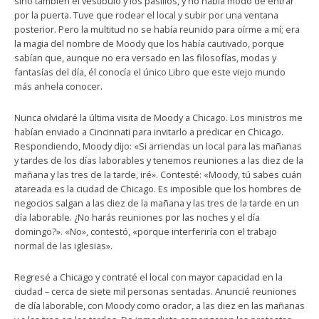
sino también el vestíbulo y los pasillos, y no había modo de entrar
por la puerta. Tuve que rodear el local y subir por una ventana
posterior. Pero la multitud no se había reunido para oírme a mí; era
la magia del nombre de Moody que los había cautivado, porque
sabían que, aunque no era versado en las filosofías, modas y
fantasías del día, él conocía el único Libro que este viejo mundo
más anhela conocer.
Nunca olvidaré la última visita de Moody a Chicago. Los ministros me
habían enviado a Cincinnati para invitarlo a predicar en Chicago.
Respondiendo, Moody dijo: «Si arriendas un local para las mañanas
y tardes de los días laborables y tenemos reuniones a las diez de la
mañana y las tres de la tarde, iré». Contesté: «Moody, tú sabes cuán
atareada es la ciudad de Chicago. Es imposible que los hombres de
negocios salgan a las diez de la mañana y las tres de la tarde en un
día laborable. ¿No harás reuniones por las noches y el día
domingo?». «No», contestó, «porque interferiría con el trabajo
normal de las iglesias».
Regresé a Chicago y contraté el local con mayor capacidad en la
ciudad – cerca de siete mil personas sentadas. Anuncié reuniones
de día laborable, con Moody como orador, a las diez en las mañanas