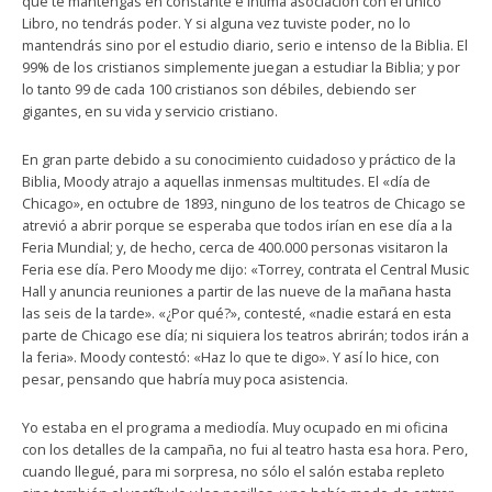
que te mantengas en constante e íntima asociación con el único
Libro, no tendrás poder. Y si alguna vez tuviste poder, no lo
mantendrás sino por el estudio diario, serio e intenso de la Biblia. El
99% de los cristianos simplemente juegan a estudiar la Biblia; y por
lo tanto 99 de cada 100 cristianos son débiles, debiendo ser
gigantes, en su vida y servicio cristiano.
En gran parte debido a su conocimiento cuidadoso y práctico de la
Biblia, Moody atrajo a aquellas inmensas multitudes. El «día de
Chicago», en octubre de 1893, ninguno de los teatros de Chicago se
atrevió a abrir porque se esperaba que todos irían en ese día a la
Feria Mundial; y, de hecho, cerca de 400.000 personas visitaron la
Feria ese día. Pero Moody me dijo: «Torrey, contrata el Central Music
Hall y anuncia reuniones a partir de las nueve de la mañana hasta
las seis de la tarde». «¿Por qué?», contesté, «nadie estará en esta
parte de Chicago ese día; ni siquiera los teatros abrirán; todos irán a
la feria». Moody contestó: «Haz lo que te digo». Y así lo hice, con
pesar, pensando que habría muy poca asistencia.
Yo estaba en el programa a mediodía. Muy ocupado en mi oficina
con los detalles de la campaña, no fui al teatro hasta esa hora. Pero,
cuando llegué, para mi sorpresa, no sólo el salón estaba repleto