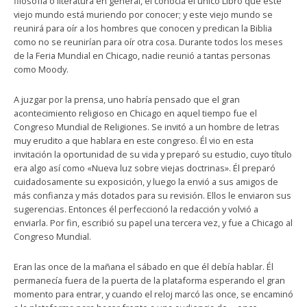
filosofía o literatura en general, él conocía el único Libro que este
viejo mundo está muriendo por conocer; y este viejo mundo se
reunirá para oír a los hombres que conocen y predican la Biblia
como no se reunirían para oír otra cosa. Durante todos los meses
de la Feria Mundial en Chicago, nadie reunió a tantas personas
como Moody.
A juzgar por la prensa, uno habría pensado que el gran
acontecimiento religioso en Chicago en aquel tiempo fue el
Congreso Mundial de Religiones. Se invitó a un hombre de letras
muy erudito a que hablara en este congreso. Él vio en esta
invitación la oportunidad de su vida y preparó su estudio, cuyo título
era algo así como «Nueva luz sobre viejas doctrinas». Él preparó
cuidadosamente su exposición, y luego la envió a sus amigos de
más confianza y más dotados para su revisión. Ellos le enviaron sus
sugerencias. Entonces él perfeccionó la redacción y volvió a
enviarla. Por fin, escribió su papel una tercera vez, y fue a Chicago al
Congreso Mundial.
Eran las once de la mañana el sábado en que él debía hablar. Él
permanecía fuera de la puerta de la plataforma esperando el gran
momento para entrar, y cuando el reloj marcó las once, se encaminó