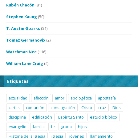
Rubén Chacón
(81)
Stephen Kaung
(50)
T. Austin-Sparks
(51)
Tomaz Germanovix
(2)
Watchman Nee
(116)
William Lane Craig
(4)
Etiquetas
actualidad
aflicción
amor
apologética
apostasía
cartas
comunión
consagración
Cristo
cruz
Dios
disciplina
edificación
Espíritu Santo
estudio bíblico
evangelio
familia
fe
gracia
hijos
Historia de la Iglesia
iglesia
jóvenes
llamamiento