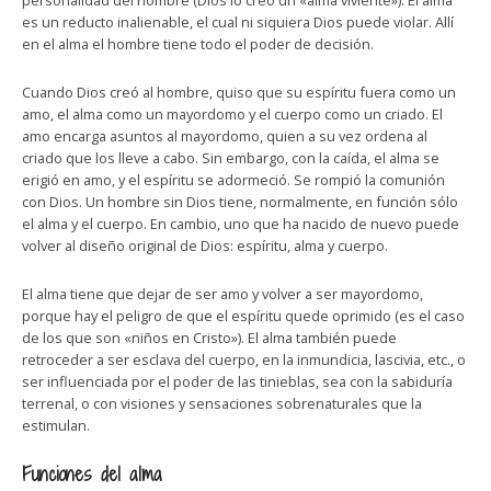
personalidad del hombre (Dios lo creó un «alma viviente»). El alma
es un reducto inalienable, el cual ni siquiera Dios puede violar. Allí
en el alma el hombre tiene todo el poder de decisión.
Cuando Dios creó al hombre, quiso que su espíritu fuera como un
amo, el alma como un mayordomo y el cuerpo como un criado. El
amo encarga asuntos al mayordomo, quien a su vez ordena al
criado que los lleve a cabo. Sin embargo, con la caída, el alma se
erigió en amo, y el espíritu se adormeció. Se rompió la comunión
con Dios. Un hombre sin Dios tiene, normalmente, en función sólo
el alma y el cuerpo. En cambio, uno que ha nacido de nuevo puede
volver al diseño original de Dios: espíritu, alma y cuerpo.
El alma tiene que dejar de ser amo y volver a ser mayordomo,
porque hay el peligro de que el espíritu quede oprimido (es el caso
de los que son «niños en Cristo»). El alma también puede
retroceder a ser esclava del cuerpo, en la inmundicia, lascivia, etc., o
ser influenciada por el poder de las tinieblas, sea con la sabiduría
terrenal, o con visiones y sensaciones sobrenaturales que la
estimulan.
Funciones del alma