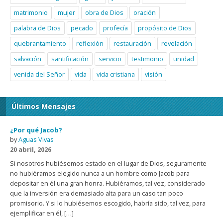
matrimonio
mujer
obra de Dios
oración
palabra de Dios
pecado
profecía
propósito de Dios
quebrantamiento
reflexión
restauración
revelación
salvación
santificación
servicio
testimonio
unidad
venida del Señor
vida
vida cristiana
visión
Últimos Mensajes
¿Por qué Jacob?
by
Aguas Vivas
20 abril, 2026
Si nosotros hubiésemos estado en el lugar de Dios, seguramente
no hubiéramos elegido nunca a un hombre como Jacob para
depositar en él una gran honra. Hubiéramos, tal vez, considerado
que la inversión era demasiado alta para un caso tan poco
promisorio. Y si lo hubiésemos escogido, habría sido, tal vez, para
ejemplificar en él, […]