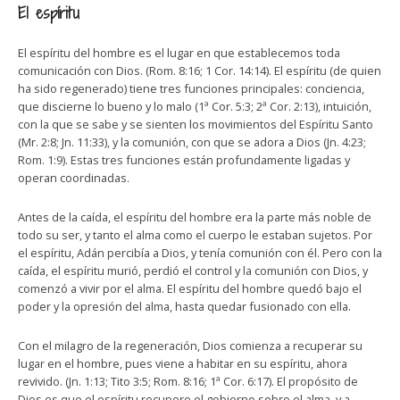
El espíritu
El espíritu del hombre es el lugar en que establecemos toda
comunicación con Dios. (Rom. 8:16; 1 Cor. 14:14). El espíritu (de quien
ha sido regenerado) tiene tres funciones principales: conciencia,
que discierne lo bueno y lo malo (1ª Cor. 5:3; 2ª Cor. 2:13), intuición,
con la que se sabe y se sienten los movimientos del Espíritu Santo
(Mr. 2:8; Jn. 11:33), y la comunión, con que se adora a Dios (Jn. 4:23;
Rom. 1:9). Estas tres funciones están profundamente ligadas y
operan coordinadas.
Antes de la caída, el espíritu del hombre era la parte más noble de
todo su ser, y tanto el alma como el cuerpo le estaban sujetos. Por
el espíritu, Adán percibía a Dios, y tenía comunión con él. Pero con la
caída, el espíritu murió, perdió el control y la comunión con Dios, y
comenzó a vivir por el alma. El espíritu del hombre quedó bajo el
poder y la opresión del alma, hasta quedar fusionado con ella.
Con el milagro de la regeneración, Dios comienza a recuperar su
lugar en el hombre, pues viene a habitar en su espíritu, ahora
revivido. (Jn. 1:13; Tito 3:5; Rom. 8:16; 1ª Cor. 6:17). El propósito de
Dios es que el espíritu recupere el gobierno sobre el alma, y a