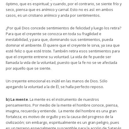
óptimo, que es espiritual; y cuando, por el contrario, se siente frío y
seco, piensa que es anímico y carnal. Esto no es así: en ambos
casos, es un cristiano anímico y anda por sentimientos.
¿Por qué Dios concede sentimientos de felicidad y luego los retira?
Para que el creyente se conozca en toda su fragilidad e
inestabilidad, y para que, dominando sus sentimientos, pueda
dominar el ambiente. Él quiere que el creyente le sirva, ya sea que
esté feliz o que esté triste. También retira esos sentimientos para
que el creyente entrene su voluntad. La vida de fe puede ser
llamada la vida de la voluntad, puesto que la fe no se ve afectada
por aquello que se siente.
Un creyente emocional es inútil en las manos de Dios. Sólo
apegando la voluntad a la de Él, se halla perfecto reposo.
b) La mente
. La mente es el instrumento de nuestros
pensamientos. Por medio de la mente el hombre conoce, piensa,
imagina, recuerda y entiende. La mente del hombre es una gran
fortaleza; es motivo de orgullo y es la causa del progreso de la
civilización; sin embargo, espiritualmente es un gran peligro, pues
es un terreno especialmente susceptible para la acción de Satanás.