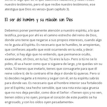
nuestro testimonio, pero el que recibe nuestro testimonio, ese
atestigua que Dios es veraz» (Juan capítulo 3).
El ser del hombre y su relación con Dios
Debemos poner permanente atención a nuestro espíritu, a lo que
testifica, porque por ahí es el camino estrecho del reino de Dios,
donde uno tiene que negarse a sus propios intereses, cuando algo
no le gusta al Espíritu. Es necesario que te humilles, te arrepientas,
que confieses aquello que esté ocurriendo en tu vida, y decir:
«Señor, si hay algo que no entiendo, que permanece oculto,
examíname, oh Dios, en tu luz; Tú eres la luz». Pero si tú no se lo
pides, él va a hacer como que si siguiera de largo, y te quedas sin su
visita. Tú tienes que invitarlo, tienes que consagrarte para que él
reine sobre ti; de lo contrario él te deja ir donde tú quieras. Pero si
tú decides negarte a ti mismo y seguir con él, en tu espíritu sabrás
para donde vas. Es necesario que el hombre interior sea fortalecido
por el Espíritu; sea hecho sensible, que sea rota esta capa gruesa
que no nos deja percibir, como dice el Señor: «Tienen ojos y no ven,
tienen oídos y no oyen, porque el corazón de este pueblo se ha
engrosado, y con los oídos oyen pesadamente».