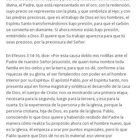
divina, el Padre, que está representado en el oro; con la redención,
cuyo precio se representa con la plata, y que simboliza al Hijo; y con
las piedras preciosas, que es el trabajo de Dios en los hombres, el
Espíritu Santo transformándonos bajo presión, para que el carbón
se convierta en diamante. Si ahora mismo estás bajo presión,
entiéndelo a Dios. Él quiere que Su trabajo aparezca para que tú
seas precioso, por la preciosura del Señor.
En Efesios 3:14-16, dice: «Por esta causa doblo mis rodillas ante el
Padre de nuestro Señor Jesucristo, de quien toma nombre toda
familia en los cielos y en la tierra, para que os dé, conforme a las
riquezas de su gloria, el ser fortalecidos con poder en el hombre
interior por su Espíritu». El apóstol Pablo, por el Espíritu Santo, nos
presenta aquí en forma magistral y sintética el desarrollo de la casa
de Dios, el cuerpo de Cristo; nos va mostrando una primera etapa,
necesaria para la segunda, luego para la tercera, y esa para la
cuarta. Es la experiencia de la persona y de la Iglesia, porque la
persona cristiana, hija de Dios, es parte de la Iglesia. Pablo,
conociendo lo que Dios quiere y habiendo recibido del Padre la
manera cómo realiza Su propósito ahora con el hombre nuevo, que
es la Iglesia, él empieza a orar por puntos especiales, pero lo que
Pablo quiere que Dios dé no es lo material; eso viene por