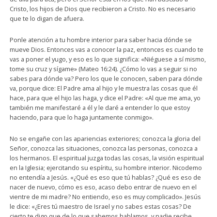
Cristo, los hijos de Dios que recibieron a Cristo. No es necesario
que te lo digan de afuera.
Ponle atención a tu hombre interior para saber hacia dónde se
mueve Dios. Entonces vas a conocer la paz, entonces es cuando te
vas a poner el yugo, y eso es lo que significa: «Niéguese a sí mismo,
tome su cruz y sígame» (Mateo 16:24). ¿Cómo lo vas a seguir si no
sabes para dónde va? Pero los que le conocen, saben para dónde
va, porque dice: El Padre ama al hijo y le muestra las cosas que él
hace, para que el hijo las haga, y dice el Padre: «Al que me ama, yo
también me manifestaré a él y le daré a entender lo que estoy
haciendo, para que lo haga juntamente conmigo».
No se engañe con las apariencias exteriores; conozca la gloria del
Señor, conozca las situaciones, conozca las personas, conozca a
los hermanos. El espiritual juzga todas las cosas, la visión espiritual
en la Iglesia; ejercitando su espíritu, su hombre interior. Nicodemo
no entendía a Jesús. «¿Qué es eso que tú hablas? ¿Qué es eso de
nacer de nuevo, cómo es eso, acaso debo entrar de nuevo en el
vientre de mi madre? No entiendo, eso es muy complicado». Jesús
le dice: «¿Eres tú maestro de Israel y no sabes estas cosas? De
cierto te digo que de lo que sabemos hablamos, y nadie recibe