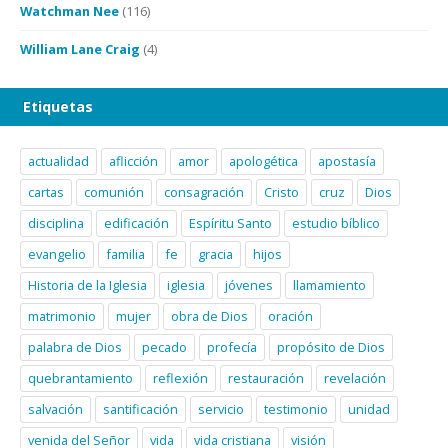
Watchman Nee
(116)
William Lane Craig
(4)
Etiquetas
actualidad
aflicción
amor
apologética
apostasía
cartas
comunión
consagración
Cristo
cruz
Dios
disciplina
edificación
Espíritu Santo
estudio bíblico
evangelio
familia
fe
gracia
hijos
Historia de la Iglesia
iglesia
jóvenes
llamamiento
matrimonio
mujer
obra de Dios
oración
palabra de Dios
pecado
profecía
propósito de Dios
quebrantamiento
reflexión
restauración
revelación
salvación
santificación
servicio
testimonio
unidad
venida del Señor
vida
vida cristiana
visión