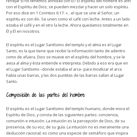
reflejar si no tenemos afinidad con Él? El espíritu del hombre es afín
con el Espíritu de Dios; se pueden mezclar y hacer un solo espíritu.
Por eso dice en 1 Corintios 6:17: «…el que se une al Señor, un
espíritu es con él». Se unen como el café con leche. Antes a un lado
estaba el café y en el otro la leche. Ahora quedamos totalmente en
Él y Él en nosotros.
El espíritu es el Lugar Santísimo del templo y el alma es el Lugar
Santo, es la que tiene que recibir la información tanto de adentro
como de afuera. Dios se mueve en el espíritu del hombre, y se le
avisa al alma y ésta entiende e interpreta. Debido a eso era que en
el Lugar Santísimo –donde estaba el arca– para movilizar el arca
había unas barras, y las dos puntitas de las barras salían al Lugar
Santo.
Composición de las partes del hombre
El espíritu es el Lugar Santísimo del templo humano, donde mora el
Espíritu de Dios, y consta de las siguientes partes: conciencia,
comunión e intuición. La intuición es la percepción de Dios, de su
presencia, de su voz, de su guía. La intuición no es meramente una
deducción racional; es como una especie de semáforo que inspira