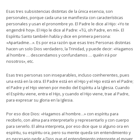
Esas tres subsistencias distintas de la única esencia, son
personales, porque cada una se manifiesta con características
personales y usan el pronombre yo. El Padre le dice al Hijo: «Yo te
engendré hoy». El Hijo le dice al Padre: «Tú, oh Padre, en mí». El
Espíritu Santo también habla y dice en primera persona:
«Apartadme…». Es por esa razón que esas tres Personas distintas
hacen un solo Dios verdadero, la Trinidad, y puede decir: «Hagamos
al hombre … descendamos y confundamos … quién irá por
nosotros», etc.
Esas tres personas son inseparables, incluso coinherentes, pues
una está en la otra. El Padre está en el Hijo y el Hijo está en el Padre;
el Padre y el Hijo vienen por medio del Espíritu a la Iglesia. Cuando
el Espíritu viene, entra el Hijo, y cuando el Hijo viene, trae al Padre,
para expresar su gloria en la Iglesia.
Por eso dice Dios: «Hagamos al hombre…» con espíritu para
recibirlo, con alma para interpretarlo y representarlo y con cuerpo
para servirlo. El alma interpreta, por eso dice que si alguno ora en
espíritu, su espíritu ora, pero su mente queda sin entendimiento y
es necesario pedir a Dios que el entendimiento interprete el mover