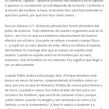
En Génesis, capítulo 1 aparece la misión del hombre y en el capítulo
2 aparece su constitución, la cual depende de la misión. Conforme a
la misión del hombre, lo hace, le enseña. Nos será fácil entender lo
que Dios quiere, por qué nos hizo como somos.
Dice en Génesis 2:7: «Entonces Jehová Dios formó al hombre del
polvo de la tierra». Todo elemento de nuestro organismo está en el
barro – por eso es que esa medicina naturista tiene tan buenos
efectos con el barro. Esa parte se refiere a nuestro cuerpo físico.
«…y sopló en su nariz aliento de vida». Ahora se refiere al espíritu
del hombre. En Santiago dice que el cuerpo sin espíritu está
muerto. Cuando el espíritu entró en el hombre por su nariz,
entonces «fue el hombre un ser viviente». Eso significa que llegó a
ser un alma viviente.
Cuando Pablo analiza este pasaje, dice: «Porque tenemos este
tesoro en vasos de barro», comprendiendo al hombre como un
vaso; por eso es que en Romanos 9 habla de «vasos para honra» y
de otros. La palabra «vaso» nos indica el plan de Dios para con
nosotros los hombres, que será el de contener a Dios; porque,
¿cómo vamos a portar Su imagen y ser canal para Su reino y Su
Señorío, si no lo contenemos? ¿Cómo lo vamos a contener y a