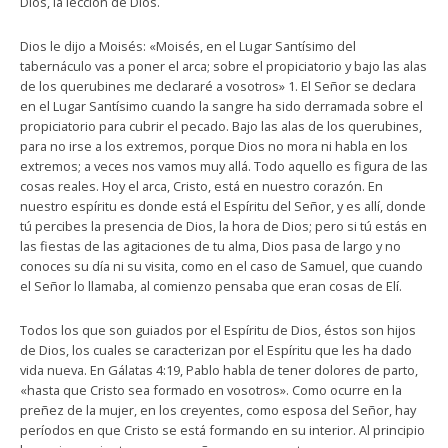
Dios, la lección de Dios.
Dios le dijo a Moisés: «Moisés, en el Lugar Santísimo del
tabernáculo vas a poner el arca; sobre el propiciatorio y bajo las alas
de los querubines me declararé a vosotros» 1. El Señor se declara
en el Lugar Santísimo cuando la sangre ha sido derramada sobre el
propiciatorio para cubrir el pecado. Bajo las alas de los querubines,
para no irse a los extremos, porque Dios no mora ni habla en los
extremos; a veces nos vamos muy allá. Todo aquello es figura de las
cosas reales. Hoy el arca, Cristo, está en nuestro corazón. En
nuestro espíritu es donde está el Espíritu del Señor, y es allí, donde
tú percibes la presencia de Dios, la hora de Dios; pero si tú estás en
las fiestas de las agitaciones de tu alma, Dios pasa de largo y no
conoces su día ni su visita, como en el caso de Samuel, que cuando
el Señor lo llamaba, al comienzo pensaba que eran cosas de Elí.
Todos los que son guiados por el Espíritu de Dios, éstos son hijos
de Dios, los cuales se caracterizan por el Espíritu que les ha dado
vida nueva. En Gálatas 4:19, Pablo habla de tener dolores de parto,
«hasta que Cristo sea formado en vosotros». Como ocurre en la
preñez de la mujer, en los creyentes, como esposa del Señor, hay
períodos en que Cristo se está formando en su interior. Al principio