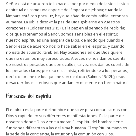
Señor está de acuerdo te lo hace saber por medio de la vida; la vida
espiritual es como una especie de lámpara de Jehová; cuando la
lámpara está con poca luz, hay que añadirle combustible, entonces
aumenta. La Biblia dice: «Y la paz de Dios gobierne en vuestros
corazones» (Colosenses 3:15). Es la paz en el sentido de recibirla;
dice que si tenemos al Señor, somos sensibles en el espíritu;
nuestro espíritu es una lámpara de Dios, de modo que cuando el
Señor está de acuerdo nos lo hace saber en el espíritu, y cuando
no está de acuerdo, también. Hay ocasiones en que Dios quiere
que no estemos muy apresurados. A veces no nos damos cuenta
de nuestros pecados que son ocultos; tal vez nos damos cuenta de
los pecados claros; por eso el salmista, refiriéndose a los pecados,
decía: «Líbrame de los que me son ocultos» (Salmos 19:12b), esos
desacuerdos misteriosos que andan en mi mente en forma natural.
Funciones del espíritu
El espíritu es la parte del hombre que sirve para comunicarnos con
Dios y captarlo en sus diferentes manifestaciones. Es la parte de
nosotros donde Dios viene a morar. El espíritu del hombre tiene
funciones diferentes a las del alma humana. El espíritu humano es
la sede de la conciencia, la intuición y la comunión con Dios.