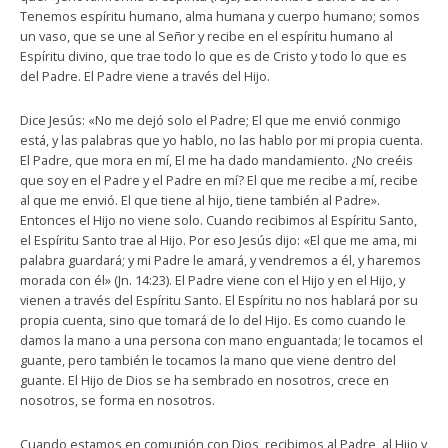
Tenemos espíritu humano, alma humana y cuerpo humano; somos
un vaso, que se une al Señor y recibe en el espíritu humano al
Espíritu divino, que trae todo lo que es de Cristo y todo lo que es
del Padre. El Padre viene a través del Hijo.
Dice Jesús: «No me dejó solo el Padre; El que me envió conmigo
está, y las palabras que yo hablo, no las hablo por mi propia cuenta.
El Padre, que mora en mí, El me ha dado mandamiento. ¿No creéis
que soy en el Padre y el Padre en mí? El que me recibe a mí, recibe
al que me envió. El que tiene al hijo, tiene también al Padre».
Entonces el Hijo no viene solo. Cuando recibimos al Espíritu Santo,
el Espíritu Santo trae al Hijo. Por eso Jesús dijo: «El que me ama, mi
palabra guardará; y mi Padre le amará, y vendremos a él, y haremos
morada con él» (Jn. 14:23). El Padre viene con el Hijo y en el Hijo, y
vienen a través del Espíritu Santo. El Espíritu no nos hablará por su
propia cuenta, sino que tomará de lo del Hijo. Es como cuando le
damos la mano a una persona con mano enguantada; le tocamos el
guante, pero también le tocamos la mano que viene dentro del
guante. El Hijo de Dios se ha sembrado en nosotros, crece en
nosotros, se forma en nosotros.
Cuando estamos en comunión con Dios, recibimos al Padre, al Hijo y