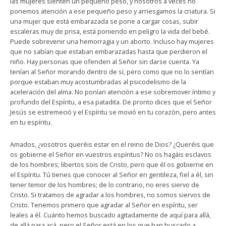
las mujeres sienten un pequeño peso, y nosotros a veces no
ponemos atención a ese pequeño peso y arriesgamos la criatura. Si
una mujer que está embarazada se pone a cargar cosas, subir
escaleras muy de prisa, está poniendo en peligro la vida del bebé.
Puede sobrevenir una hemorragia y un aborto. Incluso hay mujeres
que no sabían que estaban embarazadas hasta que perdieron el
niño. Hay personas que ofenden al Señor sin darse cuenta. Ya
tenían al Señor morando dentro de sí, pero como que no lo sentían
porque estaban muy acostumbradas al psicodelismo de la
aceleración del alma. No ponían atención a ese sobremover íntimo y
profundo del Espíritu, a esa patadita. De pronto dices que el Señor
Jesús se estremeció y el Espíritu se movió en tu corazón, pero antes
en tu espíritu.
Amados, ¿vosotros queréis estar en el reino de Dios? ¿Queréis que
os gobierne el Señor en vuestros espíritus? No os hagáis esclavos
de los hombres; libertos sois de Cristo, pero que él os gobierne en
el Espíritu. Tú tienes que conocer al Señor en gentileza, fiel a él, sin
tener temor de los hombres; de lo contrario, no eres siervo de
Cristo. Si tratamos de agradar a los hombres, no somos siervos de
Cristo. Tenemos primero que agradar al Señor en espíritu, ser
leales a él. Cuánto hemos buscado agitadamente de aquí para allá,
de allá para acá, pero el Señor está en los que han buscado a