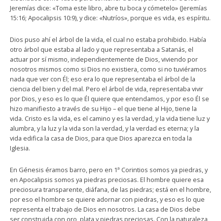
Jeremías dice: «Toma este libro, abre tu boca y cómetelo» (Jeremías
15:16; Apocalipsis 10:9), y dice: «Nutríos», porque es vida, es espíritu.
Dios puso ahí el árbol de la vida, el cual no estaba prohibido. Había
otro árbol que estaba al lado y que representaba a Satanás, el
actuar por sí mismo, independientemente de Dios, viviendo por
nosotros mismos como si Dios no existiera, como si no tuviéramos
nada que ver con Él; eso era lo que representaba el árbol de la
ciencia del bien y del mal. Pero el árbol de vida, representaba vivir
por Dios, y eso es lo que Él quiere que entendamos, y por eso Él se
hizo manifiesto a través de su Hijo – el que tiene al Hijo, tiene la
vida. Cristo es la vida, es el camino y es la verdad, y la vida tiene luz y
alumbra, y la luz y la vida son la verdad, y la verdad es eterna; y la
vida edifica la casa de Dios, para que Dios aparezca en toda la
Iglesia.
En Génesis éramos barro, pero en 1ª Corintios somos ya piedras, y
en Apocalipsis somos ya piedras preciosas. El hombre quiere esa
preciosura transparente, diáfana, de las piedras; está en el hombre,
por eso el hombre se quiere adornar con piedras, y eso es lo que
representa el trabajo de Dios en nosotros. La casa de Dios debe
ser construida con oro, plata y piedras preciosas. Con la naturaleza