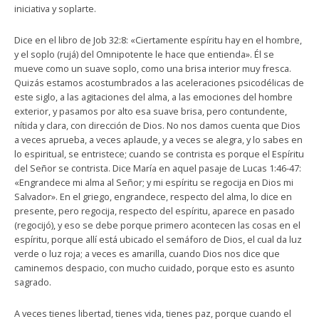
iniciativa y soplarte.
Dice en el libro de Job 32:8: «Ciertamente espíritu hay en el hombre,
y el soplo (rujá) del Omnipotente le hace que entienda». Él se
mueve como un suave soplo, como una brisa interior muy fresca.
Quizás estamos acostumbrados a las aceleraciones psicodélicas de
este siglo, a las agitaciones del alma, a las emociones del hombre
exterior, y pasamos por alto esa suave brisa, pero contundente,
nítida y clara, con dirección de Dios. No nos damos cuenta que Dios
a veces aprueba, a veces aplaude, y a veces se alegra, y lo sabes en
lo espiritual, se entristece; cuando se contrista es porque el Espíritu
del Señor se contrista. Dice María en aquel pasaje de Lucas 1:46-47:
«Engrandece mi alma al Señor; y mi espíritu se regocija en Dios mi
Salvador». En el griego, engrandece, respecto del alma, lo dice en
presente, pero regocija, respecto del espíritu, aparece en pasado
(regocijó), y eso se debe porque primero acontecen las cosas en el
espíritu, porque allí está ubicado el semáforo de Dios, el cual da luz
verde o luz roja; a veces es amarilla, cuando Dios nos dice que
caminemos despacio, con mucho cuidado, porque esto es asunto
sagrado.
A veces tienes libertad, tienes vida, tienes paz, porque cuando el