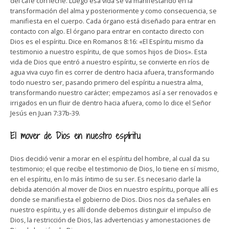
del café con leche. Luego esa vida se va manifestando en la
transformación del alma y posteriormente y como consecuencia, se
manifiesta en el cuerpo. Cada órgano está diseñado para entrar en
contacto con algo. El órgano para entrar en contacto directo con
Dios es el espíritu. Dice en Romanos 8:16: «El Espíritu mismo da
testimonio a nuestro espíritu, de que somos hijos de Dios». Esta
vida de Dios que entró a nuestro espíritu, se convierte en ríos de
agua viva cuyo fin es correr de dentro hacia afuera, transformando
todo nuestro ser, pasando primero del espíritu a nuestra alma,
transformando nuestro carácter; empezamos así a ser renovados e
irrigados en un fluir de dentro hacia afuera, como lo dice el Señor
Jesús en Juan 7:37b-39.
El mover de Dios en nuestro espíritu
Dios decidió venir a morar en el espíritu del hombre, al cual da su
testimonio; el que recibe el testimonio de Dios, lo tiene en sí mismo,
en el espíritu, en lo más íntimo de su ser. Es necesario darle la
debida atención al mover de Dios en nuestro espíritu, porque allí es
donde se manifiesta el gobierno de Dios. Dios nos da señales en
nuestro espíritu, y es allí donde debemos distinguir el impulso de
Dios, la restricción de Dios, las advertencias y amonestaciones de