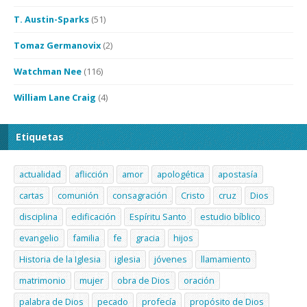
T. Austin-Sparks
(51)
Tomaz Germanovix
(2)
Watchman Nee
(116)
William Lane Craig
(4)
Etiquetas
actualidad
aflicción
amor
apologética
apostasía
cartas
comunión
consagración
Cristo
cruz
Dios
disciplina
edificación
Espíritu Santo
estudio bíblico
evangelio
familia
fe
gracia
hijos
Historia de la Iglesia
iglesia
jóvenes
llamamiento
matrimonio
mujer
obra de Dios
oración
palabra de Dios
pecado
profecía
propósito de Dios