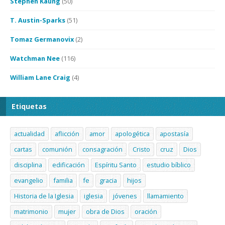
Stephen Kaung
(50)
T. Austin-Sparks
(51)
Tomaz Germanovix
(2)
Watchman Nee
(116)
William Lane Craig
(4)
Etiquetas
actualidad
aflicción
amor
apologética
apostasía
cartas
comunión
consagración
Cristo
cruz
Dios
disciplina
edificación
Espíritu Santo
estudio bíblico
evangelio
familia
fe
gracia
hijos
Historia de la Iglesia
iglesia
jóvenes
llamamiento
matrimonio
mujer
obra de Dios
oración