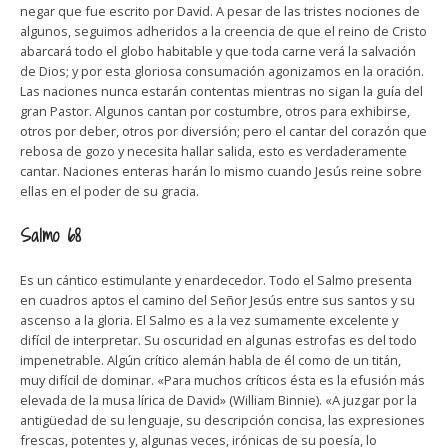
negar que fue escrito por David. A pesar de las tristes nociones de
algunos, seguimos adheridos a la creencia de que el reino de Cristo
abarcará todo el globo habitable y que toda carne verá la salvación
de Dios; y por esta gloriosa consumación agonizamos en la oración.
Las naciones nunca estarán contentas mientras no sigan la guía del
gran Pastor. Algunos cantan por costumbre, otros para exhibirse,
otros por deber, otros por diversión; pero el cantar del corazón que
rebosa de gozo y necesita hallar salida, esto es verdaderamente
cantar. Naciones enteras harán lo mismo cuando Jesús reine sobre
ellas en el poder de su gracia.
Salmo 68
Es un cántico estimulante y enardecedor. Todo el Salmo presenta
en cuadros aptos el camino del Señor Jesús entre sus santos y su
ascenso a la gloria. El Salmo es a la vez sumamente excelente y
difícil de interpretar. Su oscuridad en algunas estrofas es del todo
impenetrable. Algún crítico alemán habla de él como de un titán,
muy difícil de dominar. «Para muchos críticos ésta es la efusión más
elevada de la musa lírica de David» (William Binnie). «A juzgar por la
antigüedad de su lenguaje, su descripción concisa, las expresiones
frescas, potentes y, algunas veces, irónicas de su poesía, lo