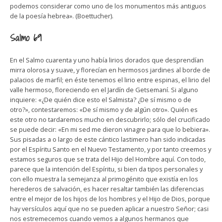
podemos considerar como uno de los monumentos más antiguos
de la poesía hebrea». (Boettucher).
Salmo 69
En el Salmo cuarenta y uno había lirios dorados que desprendían
mirra olorosa y suave, y florecían en hermosos jardines al borde de
palacios de marfil; en éste tenemos el lirio entre espinas, el lirio del
valle hermoso, floreciendo en el Jardín de Getsemaní. Si alguno
inquiere: «¿De quién dice esto el Salmista? ¿De sí mismo o de
otro?», contestaremos: «De sí mismo y de algún otro». Quién es
este otro no tardaremos mucho en descubrirlo; sólo del crucificado
se puede decir: «En mi sed me dieron vinagre para que lo bebiera».
Sus pisadas a o largo de este cántico lastimero han sido indicadas
por el Espíritu Santo en el Nuevo Testamento, y por tanto creemos y
estamos seguros que se trata del Hijo del Hombre aquí. Con todo,
parece que la intención del Espíritu, si bien da tipos personales y
con ello muestra la semejanza al primogénito que existía en los
herederos de salvación, es hacer resaltar también las diferencias
entre el mejor de los hijos de los hombres y el Hijo de Dios, porque
hay versículos aquí que no se pueden aplicar a nuestro Señor; casi
nos estremecemos cuando vemos a algunos hermanos que