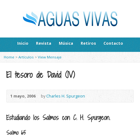
Inicio
Revista
Música
Retiros
Contacto
Home
>
Artículos
>
View Mensaje
El tesoro de David (IV)
1 mayo, 2006
by
Charles H. Spurgeon
Estudiando los Salmos con C. H. Spurgeon.
Salmo 65