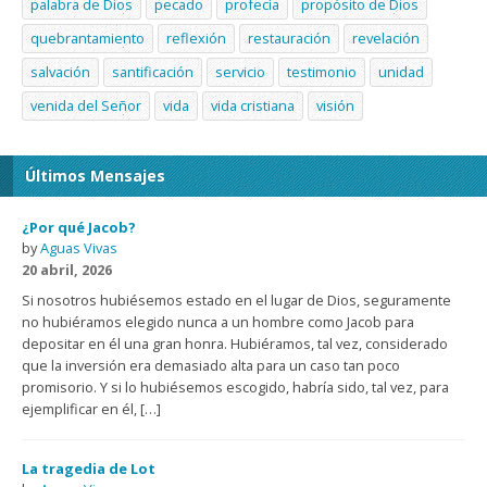
palabra de Dios
pecado
profecía
propósito de Dios
quebrantamiento
reflexión
restauración
revelación
salvación
santificación
servicio
testimonio
unidad
venida del Señor
vida
vida cristiana
visión
Últimos Mensajes
¿Por qué Jacob?
by
Aguas Vivas
20 abril, 2026
Si nosotros hubiésemos estado en el lugar de Dios, seguramente
no hubiéramos elegido nunca a un hombre como Jacob para
depositar en él una gran honra. Hubiéramos, tal vez, considerado
que la inversión era demasiado alta para un caso tan poco
promisorio. Y si lo hubiésemos escogido, habría sido, tal vez, para
ejemplificar en él, […]
La tragedia de Lot