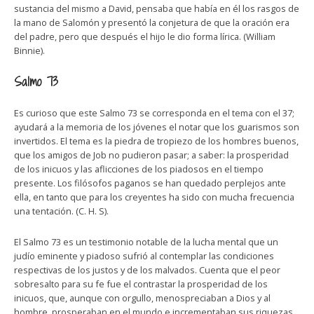
sustancia del mismo a David, pensaba que había en él los rasgos de
la mano de Salomón y presentó la conjetura de que la oración era
del padre, pero que después el hijo le dio forma lírica. (William
Binnie).
Salmo 73
Es curioso que este Salmo 73 se corresponda en el tema con el 37;
ayudará a la memoria de los jóvenes el notar que los guarismos son
invertidos. El tema es la piedra de tropiezo de los hombres buenos,
que los amigos de Job no pudieron pasar; a saber: la prosperidad
de los inicuos y las aflicciones de los piadosos en el tiempo
presente. Los filósofos paganos se han quedado perplejos ante
ella, en tanto que para los creyentes ha sido con mucha frecuencia
una tentación. (C. H. S).
El Salmo 73 es un testimonio notable de la lucha mental que un
judío eminente y piadoso sufrió al contemplar las condiciones
respectivas de los justos y de los malvados. Cuenta que el peor
sobresalto para su fe fue el contrastar la prosperidad de los
inicuos, que, aunque con orgullo, menospreciaban a Dios y al
hombre, prosperaban en el mundo e incrementaban sus riquezas