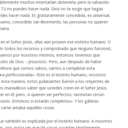
ablemente muchos intentarían obtenerla; pero la salvación
o. Tú no puedes hacer nada. Dios no te exige que hagas
des hacer nada. Es gratuitamente concedida, es universal,
bueno, concedido tan libremente, las personas no quieren
umana.
en el Señor Jesús, ellas aún poseen ese instinto humano. O
o todos los recursos y comprobado que ninguno funcionó,
varnos por nosotros mismos, entonces tenemos que
tuito de Dios – Jesucristo. Pero, aun después de haber
«Ahora que somos salvos, vamos a completar esta
ra perfeccionarla». Este es el instinto humano, nosotros
esta manera, estos judaizantes fueron a los creyentes de
 es maravilloso saber que ustedes creen en el Señor Jesús.
 en él; pero, si quieren ser perfectos, necesitan circun-
Moisés. Entonces sí estarán completos». Y los gálatas
 carne amaba aquellas cosas.
e también es explicada por el instinto humano. A nosotros
as, nos gusta ver que las cosas sucedan rápidamente.