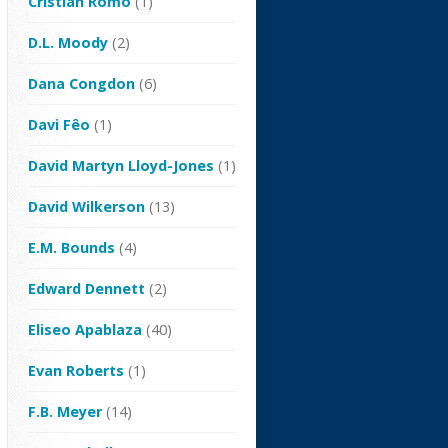
Cristian Romo
(1)
D.L. Moody
(2)
Dana Congdon
(6)
Davi Fêo
(1)
David Martyn Lloyd-Jones
(1)
David Wilkerson
(13)
E.M. Bounds
(4)
Edward Dennett
(2)
Eliseo Apablaza
(40)
Evan Roberts
(1)
F.B. Meyer
(14)