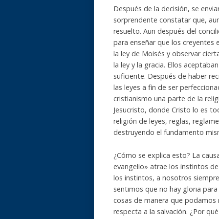
Después de la decisión, se enviar
sorprendente constatar que, au
resuelto. Aun después del concili
para enseñar que los creyentes e
la ley de Moisés y observar cie
la ley y la gracia. Ellos aceptab
suficiente. Después de haber rec
las leyes a fin de ser perfecciona
cristianismo una parte de la reli
Jesucristo, donde Cristo lo es t
religión de leyes, reglas, reglam
destruyendo el fundamento mismo
¿Cómo se explica esto? La caus
evangelio» atrae los instintos d
los instintos, a nosotros siempr
sentimos que no hay gloria para
cosas de manera que podamos rec
respecta a la salvación. ¿Por qu