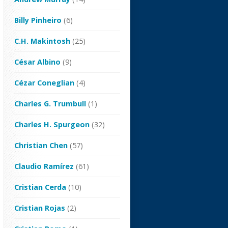
Billy Pinheiro
(6)
C.H. Makintosh
(25)
César Albino
(9)
Cézar Coneglian
(4)
Charles G. Trumbull
(1)
Charles H. Spurgeon
(32)
Christian Chen
(57)
Claudio Ramírez
(61)
Cristian Cerda
(10)
Cristian Rojas
(2)