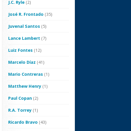
J.C. Ryle
(2)
José R. Frontado
(35)
Juvenal Santos
(5)
Lance Lambert
(7)
Luiz Fontes
(12)
Marcelo Díaz
(41)
Mario Contreras
(1)
Matthew Henry
(1)
Paul Copan
(2)
R.A. Torrey
(1)
Ricardo Bravo
(43)