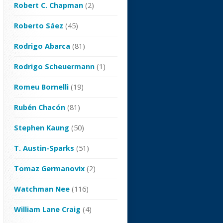
Robert C. Chapman
(2)
Roberto Sáez
(45)
Rodrigo Abarca
(81)
Rodrigo Scheuermann
(1)
Romeu Bornelli
(19)
Rubén Chacón
(81)
Stephen Kaung
(50)
T. Austin-Sparks
(51)
Tomaz Germanovix
(2)
Watchman Nee
(116)
William Lane Craig
(4)