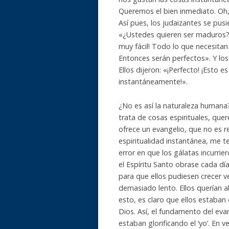
Queremos el bien inmediato. Oh,
Así pues, los judaizantes se pus
«¿Ustedes quieren ser maduros? 
muy fácil! Todo lo que necesitan 
Entonces serán perfectos». Y los
Ellos dijeron: «¡Perfecto! ¡Esto 
instantáneamente!».
¿No es así la naturaleza human
trata de cosas espirituales, quer
ofrece un evangelio, que no es r
espiritualidad instantánea, me
error en que los gálatas incurrie
el Espíritu Santo obrase cada dí
para que ellos pudiesen crecer v
demasiado lento. Ellos querían a
esto, es claro que ellos estaban
Dios. Así, el fundamento del evang
estaban glorificando el ‘yo’. En v