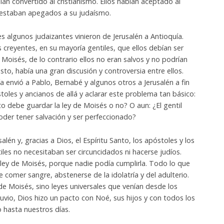
ían convertido al cristianismo. Ellos habían aceptado al
 estaban apegados a su judaísmo.
lgunos judaizantes vinieron de Jerusalén a Antioquía.
s creyentes, en su mayoría gentiles, que ellos debían ser
 Moisés, de lo contrario ellos no eran salvos y no podrían
sto, había una gran discusión y controversia entre ellos.
ía envió a Pablo, Bernabé y algunos otros a Jerusalén a fin
toles y ancianos de allá y aclarar este problema tan básico:
sto debe guardar la ley de Moisés o no? O aun: ¿El gentil
poder tener salvación y ser perfeccionado?
lén y, gracias a Dios, el Espíritu Santo, los apóstoles y los
iles no necesitaban ser circuncidados ni hacerse judíos.
 ley de Moisés, porque nadie podía cumplirla. Todo lo que
 comer sangre, abstenerse de la idolatría y del adulterio.
 de Moisés, sino leyes universales que venían desde los
vio, Dios hizo un pacto con Noé, sus hijos y con todos los
o hasta nuestros días.