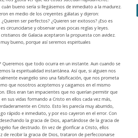
 cuán bueno sería si llegásemos de inmediato a la madurez.
ieron en medio de los creyentes gálatas y dijeron:
¿Quieren ser perfectos? ¿Quieren ser exitosos? ¡Eso es
es circuncidarse y observar unas pocas reglas y leyes.
 cristianos de Galacia aceptaron la propuesta con avidez.
es muy bueno, porque así seremos espirituales
a? Queremos que todo ocurra en un instante. Aun cuando se
emos la espiritualidad instantánea. Así que, si alguien nos
ealmente evangelio sino una falsificación, que nos prometa
 temo que nosotros aceptemos y caigamos en el mismo
ron. Ellos eran tan impacientes que no querían permitir que
a en sus vidas formando a Cristo en ellos cada vez más,
erdaderamente en Cristo. Esto les parecía muy aburrido,
lgo rápido e inmediato, y por eso cayeron en el error. Con
 desechando la gracia de Dios, apartándose de la gracia de
elio fue destruido. En vez de glorificar a Cristo, ellos
ez de recibir la gracia de Dios, trataron de perfeccionarse