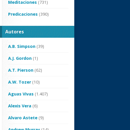
Meditaciones
(731)
Predicaciones
(390)
Autores
A.B. Simpson
(39)
A.J. Gordon
(1)
A.T. Pierson
(62)
A.W. Tozer
(10)
Aguas Vivas
(1.407)
Alexis Vera
(6)
Alvaro Astete
(9)
Andrew Murray
(14)