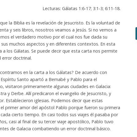
Lecturas: Gálatas 1:6-17; 3:1-3; 6:11-18.
 la Biblia es la revelación de Jesucristo. Es la voluntad de
nta y seis libros, nosotros veamos a Jesús. Si no vemos a
emos el verdadero motivo por el cual nos fue dada su
 sus muchos aspectos y en diferentes contextos. En esta
a a los Gálatas. Se puede decir que esta carta nos permite
l error doctrinal.
encontramos en la carta a los Gálatas? De acuerdo con
Espíritu Santo apartó a Bernabé y Pablo para el
rio, visitaron primeramente algunas ciudades en Galacia:
stra y Derbe. Allí predicaron el evangelio de Jesucristo, y
r. Establecieron iglesias. Podemos decir que estas
n el primer amor del apóstol Pablo porque fueron su primera
cada cierto tiempo. En casi todos sus viajes él pasaba por
os, casi al final de su tercer viaje apostólico, Pablo tuvo
yentes de Galacia combatiendo un error doctrinal básico.