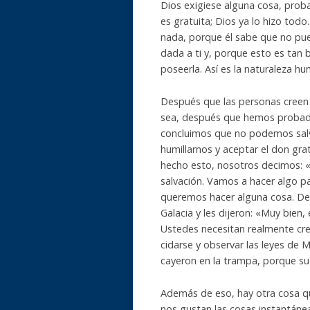
Dios exigiese alguna cosa, prob
es gratuita; Dios ya lo hizo tod
nada, porque él sabe que no pue
dada a ti y, porque esto es tan 
poseerla. Así es la naturaleza h
Después que las personas creen 
sea, después que hemos probad
concluimos que no podemos sal
humillarnos y aceptar el don gra
hecho esto, nosotros decimos: 
salvación. Vamos a hacer algo pa
queremos hacer alguna cosa. De 
Galacia y les dijeron: «Muy bien,
Ustedes necesitan realmente creer
cidarse y observar las leyes de 
cayeron en la trampa, porque su
Además de eso, hay otra cosa qu
nos gustan las cosas instantáne