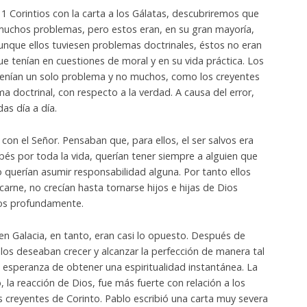
 1 Corintios con la carta a los Gálatas, descubriremos que
 muchos problemas, pero estos eran, en su gran mayoría,
Aunque ellos tuviesen problemas doctrinales, éstos no eran
ue tenían en cuestiones de moral y en su vida práctica. Los
 tenían un solo problema y no muchos, como los creyentes
a doctrinal, con respecto a la verdad. A causa del error,
as día a día.
con el Señor. Pensaban que, para ellos, el ser salvos era
ebés por toda la vida, querían tener siempre a alguien que
o querían asumir responsabilidad alguna. Por tanto ellos
rne, no crecían hasta tornarse hijos e hijas de Dios
ios profundamente.
en Galacia, en tanto, eran casi lo opuesto. Después de
llos deseaban crecer y alcanzar la perfección de manera tal
 esperanza de obtener una espiritualidad instantánea. La
 la reacción de Dios, fue más fuerte con relación a los
os creyentes de Corinto. Pablo escribió una carta muy severa