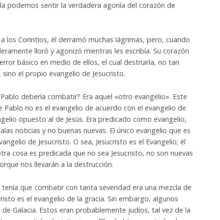
 ella podemos sentir la verdadera agonía del corazón de
 a los Corintios, él derramó muchas lágrimas, pero, cuando
aderamente lloró y agonizó mientras les escribía. Su corazón
ror básico en medio de ellos, el cual destruiría, no tan
, sino el propio evangelio de Jesucristo.
e Pablo debería combatir? Era aquel «otro evangelio». Este
re Pablo no es el evangelio de acuerdo con el evangelio de
angelio opuesto al de Jesús. Era predicado como evangelio,
alas noticias y no buenas nuevas. El único evangelio que es
ngelio de Jesucristo. O sea, Jesucristo es el Evangelio; él
otra cosa es predicada que no sea Jesucristo, no son nuevas
porque nos llevarán a la destrucción.
 tenía que combatir con tanta severidad era una mezcla de
ucristo es el evangelio de la gracia. Sin embargo, algunos
as de Galacia. Estos eran probablemente judíos, tal vez de la