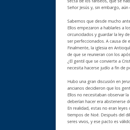
secta de los fariseos, que se hab
Señor Jesús y, sin embargo, aún
Sabemos que desde mucho antes a
Ellos empezaron a hablarles a lo
circuncidados y guardar la ley de
ser perfeccionados. A causa de e
Finalmente, la iglesia en Antioqu
de que se reunieran con los após
¿El gentil que se convierte a Cri
necesita hacerse judío a fin de 
Hubo una gran discusión en Jerusa
ancianos decidieron que los gent
Ellos no necesitaban observar la
deberían hacer era abstenerse de
En realidad, estas no eran leyes
tiempos de Noé. Después del dilu
seres vivos, y ese pacto es válid