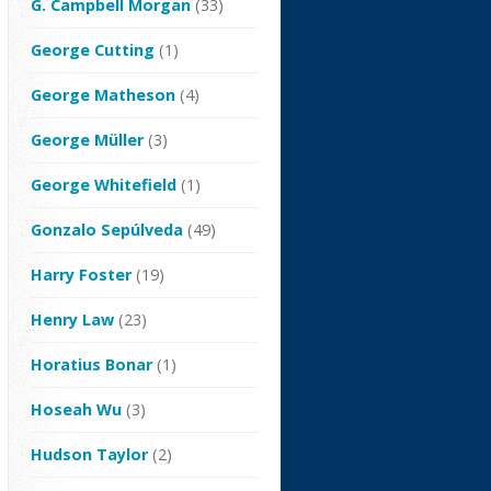
G. Campbell Morgan
(33)
George Cutting
(1)
George Matheson
(4)
George Müller
(3)
George Whitefield
(1)
Gonzalo Sepúlveda
(49)
Harry Foster
(19)
Henry Law
(23)
Horatius Bonar
(1)
Hoseah Wu
(3)
Hudson Taylor
(2)