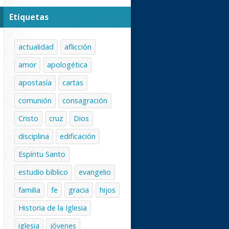
Etiquetas
actualidad
aflicción
amor
apologética
apostasía
cartas
comunión
consagración
Cristo
cruz
Dios
disciplina
edificación
Espíritu Santo
estudio bíblico
evangelio
familia
fe
gracia
hijos
Historia de la Iglesia
iglesia
jóvenes