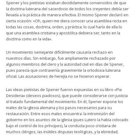
Spener y los pietistas estaban decididamente convencidos de que
la doctrina luterana del sacerdocio de todos los creyentes debía ser
llevada a la práctica de manera efectiva. El mismo Spener declaró en
cierta ocasión: «Oh, quien me diera conocer una asamblea recta en
todas las cosas, doctrina, orden, y práctica; lo cual haría de ella lo
que una asamblea cristiana y apostólica debiera ser, tanto en la
doctrina como en la vida».
Un movimiento semejante difícilmente causaría rechazo en
nuestros días. Sin embargo, fue ampliamente rechazado por
algunos miembros del clero y la autoridad civil en días de Spener,
pues parecía que contravenía gravemente la ortodoxia luterana
oficial. Las acusaciones de herejía no se hicieron esperar.
Las ideas pietistas de Spener fueron expuestas en su libro «Pia
Desideria» (deseos piadosos), que puede considerarse con justicia
el tratado fundamental del movimiento. En él, Spener expone los
males de la iglesia alemana y los pasos necesarios para su
restauración. Entre esos males encuentra: la intromisión del
gobierno en los asuntos de la iglesia (pues Lutero la había colocado
bajo el control de los príncipes), la conducta poco cristiana de
muchos clérigos, las inútiles disputas teológicas, y la ebriedad,