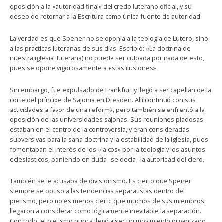
oposición a la «autoridad final» del credo luterano oficial, y su
deseo de retornar a la Escritura como única fuente de autoridad.
La verdad es que Spener no se oponía a la teología de Lutero, sino
a las prácticas luteranas de sus días. Escribió: «La doctrina de
nuestra iglesia (luterana) no puede ser culpada por nada de esto,
pues se opone vigorosamente a estas ilusiones».
Sin embargo, fue expulsado de Frankfurt y llegó a ser capellán de la
corte del príncipe de Sajonia en Dresden. Allí continuó con sus
actividades a favor de una reforma, pero también se enfrentó a la
oposición de las universidades sajonas. Sus reuniones piadosas
estaban en el centro de la controversia, y eran consideradas
subversivas para la sana doctrina y la estabilidad de la iglesia, pues
fomentaban el interés de los «laicos» por la teología y los asuntos
eclesiásticos, poniendo en duda –se decía– la autoridad del clero.
También se le acusaba de divisionismo. Es cierto que Spener
siempre se opuso a las tendencias separatistas dentro del
pietismo, pero no es menos cierto que muchos de sus miembros
llegaron a considerar como lógicamente inevitable la separación.
Con todo, el pietismo nunca llegó a ser un movimiento organizado,