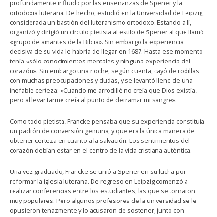
profundamente influido por las enseñanzas de Spener y la
ortodoxia luterana. De hecho, estudió en la Universidad de Leipzig,
considerada un bastión del luteranismo ortodoxo. Estando allí,
organizó y dirigió un círculo pietista al estilo de Spener al que llamó
«grupo de amantes de la Biblia». Sin embargo la experiencia
decisiva de su vida le habría de llegar en 1687. Hasta ese momento
tenía «sólo conocimientos mentales y ninguna experiencia del
corazón». Sin embargo una noche, según cuenta, cayó de rodillas
con muchas preocupaciones y dudas, y se levantó lleno de una
inefable certeza: «Cuando me arrodillé no creía que Dios existía,
pero al levantarme creía al punto de derramar mi sangre».
Como todo pietista, Francke pensaba que su experiencia constituía
un padrón de conversión genuina, y que era la única manera de
obtener certeza en cuanto a la salvación. Los sentimientos del
corazón debían estar en el centro de la vida cristiana auténtica.
Una vez graduado, Francke se unió a Spener en su lucha por
reformar la iglesia luterana. De regreso en Leipzig comenzó a
realizar conferencias entre los estudiantes, las que se tornaron
muy populares. Pero algunos profesores de la universidad se le
opusieron tenazmente y lo acusaron de sostener, junto con