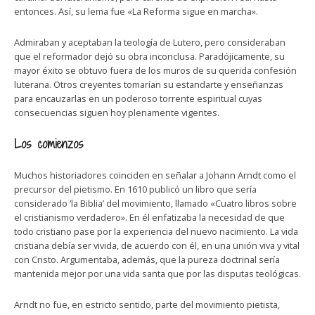
entonces. Así, su lema fue «La Reforma sigue en marcha».
Admiraban y aceptaban la teología de Lutero, pero consideraban
que el reformador dejó su obra inconclusa. Paradójicamente, su
mayor éxito se obtuvo fuera de los muros de su querida confesión
luterana. Otros creyentes tomarían su estandarte y enseñanzas
para encauzarlas en un poderoso torrente espiritual cuyas
consecuencias siguen hoy plenamente vigentes.
Los comienzos
Muchos historiadores coinciden en señalar a Johann Arndt como el
precursor del pietismo. En 1610 publicó un libro que sería
considerado ‘la Biblia’ del movimiento, llamado «Cuatro libros sobre
el cristianismo verdadero». En él enfatizaba la necesidad de que
todo cristiano pase por la experiencia del nuevo nacimiento. La vida
cristiana debía ser vivida, de acuerdo con él, en una unión viva y vital
con Cristo. Argumentaba, además, que la pureza doctrinal sería
mantenida mejor por una vida santa que por las disputas teológicas.
Arndt no fue, en estricto sentido, parte del movimiento pietista,