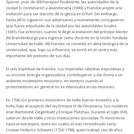
Spener, ¡más de 600 herejías! Finalmente, las autoridades de la
ciudad lo conminaron a abandonarla (1690), y Francke aceptó una
invitación para ser diácono de la iglesia en Erfurt. Sin embargo,
hasta allí lo siguieron sus adversarios y nuevamente consiguieron
que fuese expulsado de la ciudad por las autoridades locales
(1691). Fue entonces cuando le llegó la invitación del príncipe elector
de Brandenburgo para ingresar como docente en la recién fundada
Universidad de Halle. Allí Francke se convirtió en alma teológica de la
universidad, que, bajo su influencia, se tornó en el centro más
importante del pietismo de sus días.
El celo espiritual de Francke, sus inspiradas cátedras expositivas y
su enorme energía organizadora, contribuyeron a dar forma a un
ardiente movimiento misionero, en tiempos cuando el
protestantismo en general no se interesaba en las misiones.
En 1706, los primeros misioneros de Halle fueron enviados a la
India, bajo el auspicio del rey Enrique IV de Dinamarca. Sus nombres
eran Bartolomé Ziegenbald y Enrique Plütchau. Durante el siglo XVIII,
salieron desde Halle y otras instituciones asociadas 75 misioneros
hacia el extranjero, entre los cuales el más renombrado sería
Cristian Federico Schwartz (1726-1798), quien trabajó casi 40 años