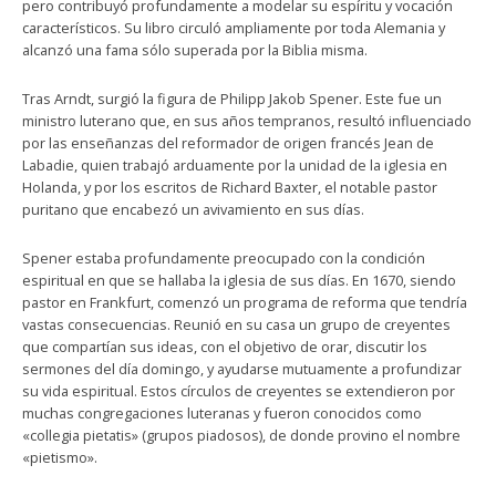
pero contribuyó profundamente a modelar su espíritu y vocación
característicos. Su libro circuló ampliamente por toda Alemania y
alcanzó una fama sólo superada por la Biblia misma.
Tras Arndt, surgió la figura de Philipp Jakob Spener. Este fue un
ministro luterano que, en sus años tempranos, resultó influenciado
por las enseñanzas del reformador de origen francés Jean de
Labadie, quien trabajó arduamente por la unidad de la iglesia en
Holanda, y por los escritos de Richard Baxter, el notable pastor
puritano que encabezó un avivamiento en sus días.
Spener estaba profundamente preocupado con la condición
espiritual en que se hallaba la iglesia de sus días. En 1670, siendo
pastor en Frankfurt, comenzó un programa de reforma que tendría
vastas consecuencias. Reunió en su casa un grupo de creyentes
que compartían sus ideas, con el objetivo de orar, discutir los
sermones del día domingo, y ayudarse mutuamente a profundizar
su vida espiritual. Estos círculos de creyentes se extendieron por
muchas congregaciones luteranas y fueron conocidos como
«collegia pietatis» (grupos piadosos), de donde provino el nombre
«pietismo».