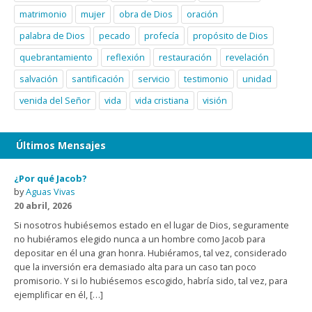
matrimonio
mujer
obra de Dios
oración
palabra de Dios
pecado
profecía
propósito de Dios
quebrantamiento
reflexión
restauración
revelación
salvación
santificación
servicio
testimonio
unidad
venida del Señor
vida
vida cristiana
visión
Últimos Mensajes
¿Por qué Jacob?
by
Aguas Vivas
20 abril, 2026
Si nosotros hubiésemos estado en el lugar de Dios, seguramente
no hubiéramos elegido nunca a un hombre como Jacob para
depositar en él una gran honra. Hubiéramos, tal vez, considerado
que la inversión era demasiado alta para un caso tan poco
promisorio. Y si lo hubiésemos escogido, habría sido, tal vez, para
ejemplificar en él, […]