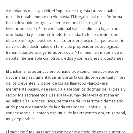
A mediados del siglo XVII, el ímpetu de la iglesia luterana había
decaído notablemente en Alemania. El fuego inicial de la Reforma
había devenido progresivamente en una tibia religión
institucionalizada. El fervor espiritual había cedido su lugar a una
ortodoxia fría y altamente intelectualizada. La fe se convirtió, por
obra de teólogos posteriores a Lutero, en poco más que una serie
de verdades doctrinales en forma de proposiciones teológicas,
transmitidas de una generación a otra. Y también, en materia de un
debate interminable con otros credos y confesiones protestantes.
El cristianismo auténtico era considerado como mera corrección
doctrinaria y sacramental, sin importar la condición espiritual y moral
de los creyentes. El papel de los así llamados «laicos» era
meramente pasivo, y se reducía a aceptar los dogmas de la iglesia y
recibir los sacramentos. Esa era la «suma» de la vida cristiana en
aquellos días. A todas luces, se trataba de un territorio demasiado
árido para el desarrollo de la vida interior del Espíritu. En
consecuencia, el estado espiritual de los creyentes era, en general,
muy deplorable.
El pietismo fue una reacción contra este estado de cosas al interior