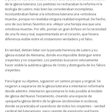
de la iglesia luterana. Los pietistas no rechazaban la reforma ni la
teología de Lutero; más bien las consideraban incompletas.
Acostumbraban llamar a la ortodoxia luterana una «ortodoxia
muerta», porque no revelaba ninguna realidad espiritual. De hecho,
uno de sus lemas favoritos era: «Mejor una herejía viva que una
ortodoxia muerta». Por ello, ponían un gran énfasis en la necesidad
de una fe viva y real, experimentada en el corazón, que hiciera
diferencia visible entre el cristianismo verdadero y el falso.
En verdad, debían lidiar con la pesada herencia de Lutero y su
iglesia estatal de Alemania, donde era imposible distinguir entre
creyentes y no creyentes. Los pietistas buscaron celosamente
hacer visible la auténtica iglesia de Cristo y distinguirla de los falsos
creyentes.
Para lograr su objetivo, siguieron un camino propio y original. Se
negaron a separarse de la iglesia luterana e intentaron reformarla
desde adentro. Intentaron aproximarse lo más posible al modelo
de iglesia del Nuevo Testamento, creando una especie de
«pequeña iglesia dentro de la iglesia» (ecclesiolae in ecclesia),
donde se practicaba el sacerdocio de todos los creyentes – verdad
cardinal del luteranismo, pero carente de expresión real hasta