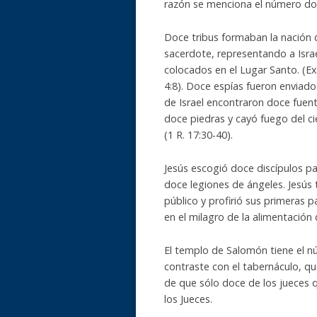
razón se menciona el número do
Doce tribus formaban la nación d
sacerdote, representando a Israe
colocados en el Lugar Santo. (Ex
4:8). Doce espías fueron enviado
de Israel encontraron doce fuente
doce piedras y cayó fuego del ci
(1 R. 17:30-40).
Jesús escogió doce discípulos par
doce legiones de ángeles. Jesús
público y profirió sus primeras p
en el milagro de la alimentación d
El templo de Salomón tiene el 
contraste con el tabernáculo, qu
de que sólo doce de los jueces q
los Jueces.