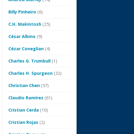
Billy Pinheiro
(6)
C.H. Makintosh
(25)
César Albino
(9)
Cézar Coneglian
(4)
Charles G. Trumbull
(1)
Charles H. Spurgeon
(32)
Christian Chen
(57)
Claudio Ramírez
(61)
Cristian Cerda
(10)
Cristian Rojas
(2)