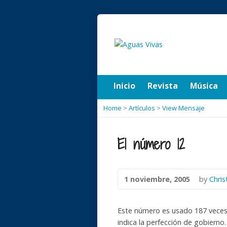
Inicio
Revista
Música
Home
>
Artículos
>
View Mensaje
El número 12
1 noviembre, 2005
by
Chris
Este número es usado 187 veces en
indica la perfección de gobierno. 