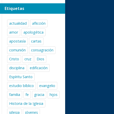
Etiquetas
actualidad
aflicción
amor
apologética
apostasía
cartas
comunión
consagración
Cristo
cruz
Dios
disciplina
edificación
Espíritu Santo
estudio bíblico
evangelio
familia
fe
gracia
hijos
Historia de la Iglesia
iglesia
jóvenes