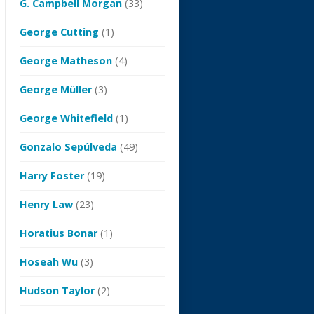
G. Campbell Morgan
(33)
George Cutting
(1)
George Matheson
(4)
George Müller
(3)
George Whitefield
(1)
Gonzalo Sepúlveda
(49)
Harry Foster
(19)
Henry Law
(23)
Horatius Bonar
(1)
Hoseah Wu
(3)
Hudson Taylor
(2)