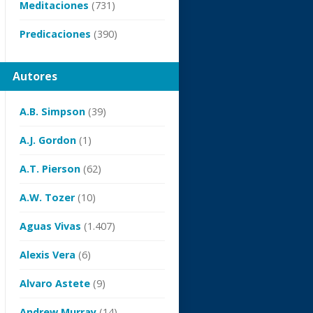
Meditaciones
(731)
Predicaciones
(390)
Autores
A.B. Simpson
(39)
A.J. Gordon
(1)
A.T. Pierson
(62)
A.W. Tozer
(10)
Aguas Vivas
(1.407)
Alexis Vera
(6)
Alvaro Astete
(9)
Andrew Murray
(14)