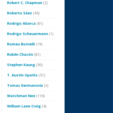
Robert C. Chapman
(2)
Roberto Sáez
(45)
Rodrigo Abarca
(81)
Rodrigo Scheuermann
(1)
Romeu Bornelli
(19)
Rubén Chacón
(81)
Stephen Kaung
(50)
T. Austin-Sparks
(51)
Tomaz Germanovix
(2)
Watchman Nee
(116)
William Lane Craig
(4)