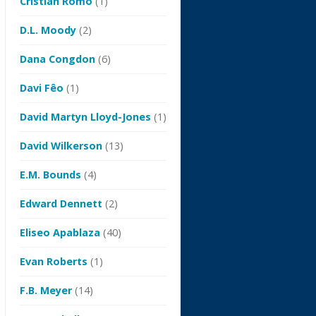
Cristian Romo
(1)
D.L. Moody
(2)
Dana Congdon
(6)
Davi Fêo
(1)
David Martyn Lloyd-Jones
(1)
David Wilkerson
(13)
E.M. Bounds
(4)
Edward Dennett
(2)
Eliseo Apablaza
(40)
Evan Roberts
(1)
F.B. Meyer
(14)