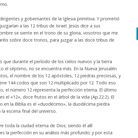
rno.
irigentes y gobernantes de la Iglesia primitiva. Y prometió
uzgarían a las 12 tribus de Israel. Jesús dice a sus
Hombre se siente en el trono de su gloria, vosotros que me
éis sobre doce tronos, para juzgar a las doce tribus de
que durante el período de los cielos nuevos y la tierra
to el séptimo, no se encuentra más. En la Nueva Jerusalén
tos, el nombre de los 12 apóstoles, 12 piedras preciosas, y
tiene 144 codos que son 12 multiplicado por 12. Todo eso
o, el número 12 representa la perfección eterna. El último
s el «12», doce frutos en el árbol de la vida (Ap.22:2). El
o en la Biblia es el «duodécimo», la duodécima piedra
la escena final del universo.
e toda la ciudad eterna de Dios; siendo él allí
s la perfección en su análisis más profundo; y por esta