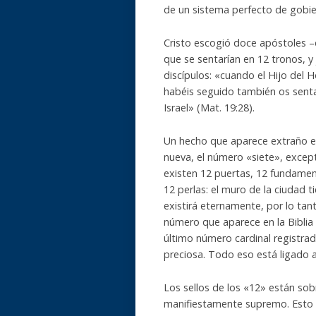
de un sistema perfecto de gobie
Cristo escogió doce apóstoles –d
que se sentarían en 12 tronos, y j
discípulos: «cuando el Hijo del 
habéis seguido también os sentar
Israel» (Mat. 19:28).
Un hecho que aparece extraño es 
nueva, el número «siete», excep
existen 12 puertas, 12 fundamen
12 perlas: el muro de la ciudad 
existirá eternamente, por lo tant
número que aparece en la Biblia e
último número cardinal registrad
preciosa. Todo eso está ligado a 
Los sellos de los «12» están sobr
manifiestamente supremo. Esto e