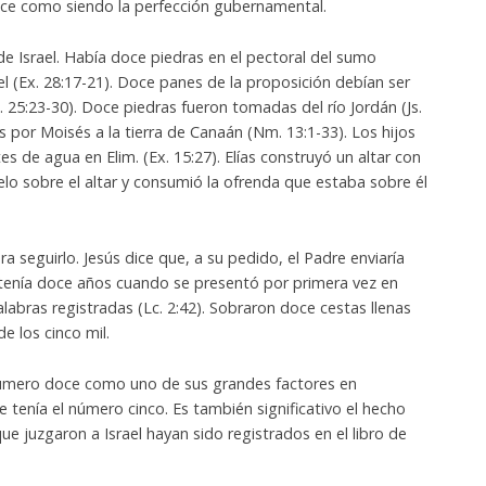
ce como siendo la perfección gubernamental.
e Israel. Había doce piedras en el pectoral del sumo
l (Ex. 28:17-21). Doce panes de la proposición debían ser
. 25:23-30). Doce piedras fueron tomadas del río Jordán (Js.
s por Moisés a la tierra de Canaán (Nm. 13:1-33). Los hijos
s de agua en Elim. (Ex. 15:27). Elías construyó un altar con
elo sobre el altar y consumió la ofrenda que estaba sobre él
a seguirlo. Jesús dice que, a su pedido, el Padre enviaría
 tenía doce años cuando se presentó por primera vez en
alabras registradas (Lc. 2:42). Sobraron doce cestas llenas
e los cinco mil.
número doce como uno de sus grandes factores en
e tenía el número cinco. Es también significativo el hecho
ue juzgaron a Israel hayan sido registrados en el libro de