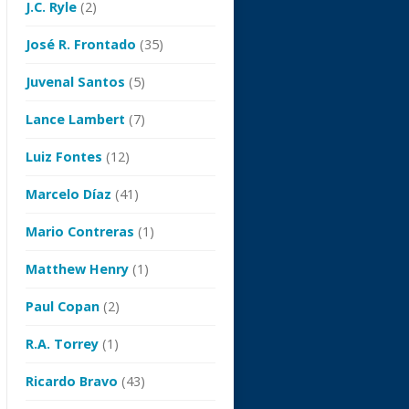
J.C. Ryle
(2)
José R. Frontado
(35)
Juvenal Santos
(5)
Lance Lambert
(7)
Luiz Fontes
(12)
Marcelo Díaz
(41)
Mario Contreras
(1)
Matthew Henry
(1)
Paul Copan
(2)
R.A. Torrey
(1)
Ricardo Bravo
(43)