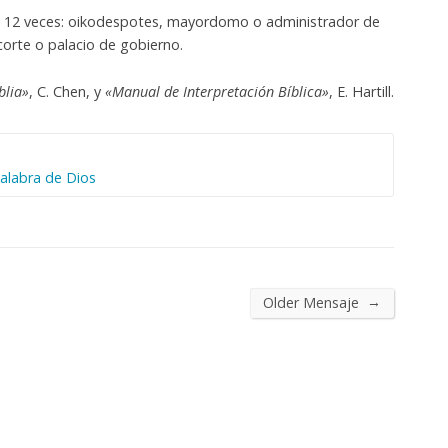
an 12 veces: oikodespotes, mayordomo o administrador de
corte o palacio de gobierno.
blia»
, C. Chen, y
«Manual de Interpretación Bíblica»
, E. Hartill.
alabra de Dios
→
Older Mensaje