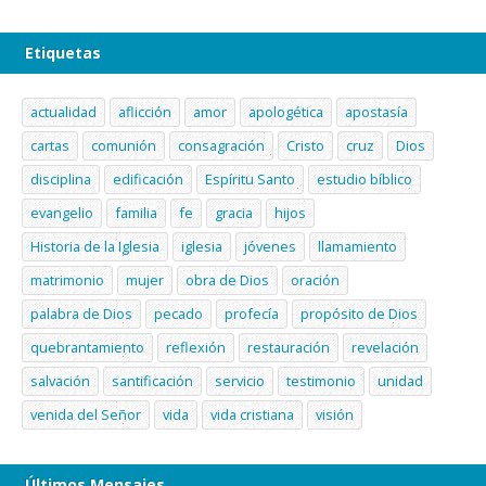
Etiquetas
actualidad
aflicción
amor
apologética
apostasía
cartas
comunión
consagración
Cristo
cruz
Dios
disciplina
edificación
Espíritu Santo
estudio bíblico
evangelio
familia
fe
gracia
hijos
Historia de la Iglesia
iglesia
jóvenes
llamamiento
matrimonio
mujer
obra de Dios
oración
palabra de Dios
pecado
profecía
propósito de Dios
quebrantamiento
reflexión
restauración
revelación
salvación
santificación
servicio
testimonio
unidad
venida del Señor
vida
vida cristiana
visión
Últimos Mensajes