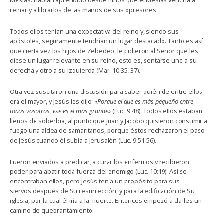
Mesías. Habían aprendido desde niños que el Mesías vendría a
reinar y a librarlos de las manos de sus opresores.
Todos ellos tenían una expectativa del reino y, siendo sus
apóstoles, seguramente tendrían un lugar destacado. Tanto es así
que cierta vez los hijos de Zebedeo, le pidieron al Señor que les
diese un lugar relevante en su reino, esto es, sentarse uno a su
derecha y otro a su izquierda (Mar. 10:35, 37).
Otra vez suscitaron una discusión para saber quién de entre ellos
era el mayor, y Jesús les dijo:
«Porque el que es más pequeño entre
todos vosotros, ése es el más grande»
(Luc. 9:48). Todos ellos estaban
llenos de soberbia, al punto que Juan y Jacobo quisieron consumir a
fuego una aldea de samaritanos, porque éstos rechazaron el paso
de Jesús cuando él subía a Jerusalén (Luc. 9:51-56).
Fueron enviados a predicar, a curar los enfermos y recibieron
poder para abatir toda fuerza del enemigo (Luc. 10:19). Así se
encontraban ellos, pero Jesús tenía un propósito para sus
siervos después de Su resurrección, y para la edificación de Su
iglesia, por la cual él iría a la muerte. Entonces empezó a darles un
camino de quebrantamiento.