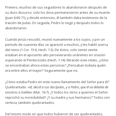
Primero, muchos de sus seguidores lo abandonaron después de
su duro discurso; solo los doce permanecieron antes de su muerte
(Juan 6:60-71), y desde entonces, él también daba testimonio de la
traición de Judas. En seguida, Pedro lo negó y después todos lo
abandonaron.
Cuando Jesús resucitó, reunió nuevamente a los suyos, y por un
período de cuarenta días se apareció a muchos, y les habló acerca
del reino (1 Cor. 15:6, Hech. 1:3). De éstos, solo ciento veinte
estaban en el aposento alto perseverando unánimes en oración
esperando el Pentecostés (Hech. 1:14). Mirando este relato, ¿cómo
se encontraban ahora estas personas? ¿Pensaban todavía quién
era entre ellos el mayor? Seguramente que no.
¿Cómo estaba Pedro en este nuevo llamamiento del Señor para él?
Quebrantado.
«Id, decid a sus discípulos, y a Pedro, que él va delante de
vosotros a Galilea»
(Mar. 16:7). ¿Y todos los otros a quienes el Señor
reprochó su incredulidad? ¿Y su madre y sus hermanos? Todos con
certeza, también quebrantados.
Del mismo modo en que todos hubieron de ser quebrantados,