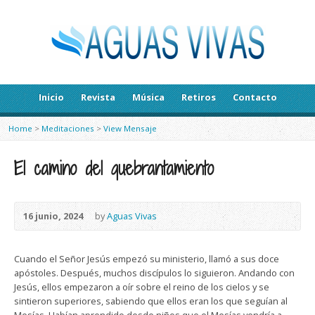
Inicio
Revista
Música
Retiros
Contacto
Home
>
Meditaciones
>
View Mensaje
El camino del quebrantamiento
16 junio, 2024
by
Aguas Vivas
Cuando el Señor Jesús empezó su ministerio, llamó a sus doce
apóstoles. Después, muchos discípulos lo siguieron. Andando con
Jesús, ellos empezaron a oír sobre el reino de los cielos y se
sintieron superiores, sabiendo que ellos eran los que seguían al