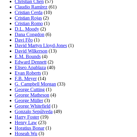
Christian Chen
(57)
Claudio Ramírez
(61)
Cristian Cerda
(10)
Cristian Rojas
(2)
Cristian Romo
(1)
D.L. Moody
(2)
Dana Congdon
(6)
Davi Fêo
(1)
David Martyn Lloyd-Jones
(1)
David Wilkerson
(13)
E.M. Bounds
(4)
Edward Dennett
(2)
Eliseo Apablaza
(40)
Evan Roberts
(1)
F.B. Meyer
(14)
G. Campbell Morgan
(33)
George Cutting
(1)
George Matheson
(4)
George Müller
(3)
George Whitefield
(1)
Gonzalo Sepúlveda
(49)
Harry Foster
(19)
Henry Law
(23)
Horatius Bonar
(1)
Hoseah Wu
(3)