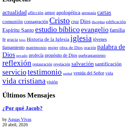
actualidad
cartas
apologética
amor
aflicción
apostasía
Cristo
Dios
comunión
consagración
cruz
edificación
disciplina
estudio bíblico
evangelio
Espíritu Santo
familia
iglesia
Historia de la Iglesia
fe
jóvenes
gracia
hijos
palabra de
llamamiento
matrimonio
mujer
obra de Dios
oración
Dios
propósito de Dios
profecía
quebrantamiento
pecado
reflexión
salvación
santificación
restauración
revelación
testimonio
servicio
venida del Señor
vida
unidad
vida cristiana
visión
Últimos Mensajes
¿Por qué Jacob?
by
Aguas Vivas
20 abril, 2026