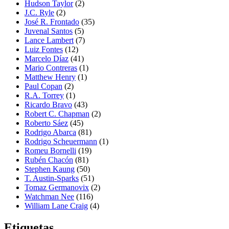
Hudson Taylor
(2)
J.C. Ryle
(2)
José R. Frontado
(35)
Juvenal Santos
(5)
Lance Lambert
(7)
Luiz Fontes
(12)
Marcelo Díaz
(41)
Mario Contreras
(1)
Matthew Henry
(1)
Paul Copan
(2)
R.A. Torrey
(1)
Ricardo Bravo
(43)
Robert C. Chapman
(2)
Roberto Sáez
(45)
Rodrigo Abarca
(81)
Rodrigo Scheuermann
(1)
Romeu Bornelli
(19)
Rubén Chacón
(81)
Stephen Kaung
(50)
T. Austin-Sparks
(51)
Tomaz Germanovix
(2)
Watchman Nee
(116)
William Lane Craig
(4)
Etiquetas