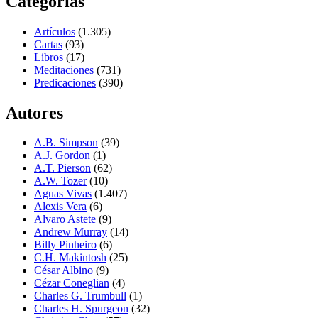
Categorías
Artículos
(1.305)
Cartas
(93)
Libros
(17)
Meditaciones
(731)
Predicaciones
(390)
Autores
A.B. Simpson
(39)
A.J. Gordon
(1)
A.T. Pierson
(62)
A.W. Tozer
(10)
Aguas Vivas
(1.407)
Alexis Vera
(6)
Alvaro Astete
(9)
Andrew Murray
(14)
Billy Pinheiro
(6)
C.H. Makintosh
(25)
César Albino
(9)
Cézar Coneglian
(4)
Charles G. Trumbull
(1)
Charles H. Spurgeon
(32)