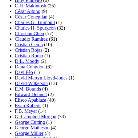
Billy Pinheiro
(6)
C.H. Makintosh
(25)
César Albino
(9)
Cézar Coneglian
(4)
Charles G. Trumbull
(1)
Charles H. Spurgeon
(32)
Christian Chen
(57)
Claudio Ramírez
(61)
Cristian Cerda
(10)
Cristian Rojas
(2)
Cristian Romo
(1)
D.L. Moody
(2)
Dana Congdon
(6)
Davi Fêo
(1)
David Martyn Lloyd-Jones
(1)
David Wilkerson
(13)
E.M. Bounds
(4)
Edward Dennett
(2)
Eliseo Apablaza
(40)
Evan Roberts
(1)
F.B. Meyer
(14)
G. Campbell Morgan
(33)
George Cutting
(1)
George Matheson
(4)
George Müller
(3)