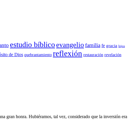
estudio bíblico
evangelio
anto
familia
fe
gracia
hijos
reflexión
sito de Dios
quebrantamiento
restauración
revelación
na gran honra. Hubiéramos, tal vez, considerado que la inversión era