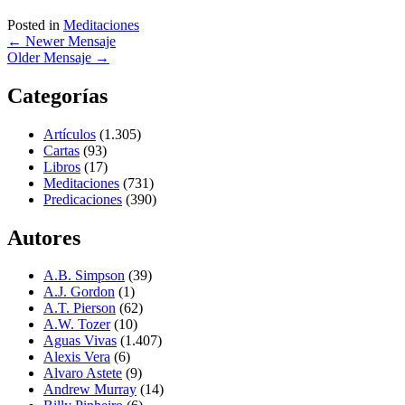
Posted in
Meditaciones
←
Newer Mensaje
Older Mensaje
→
Categorías
Artículos
(1.305)
Cartas
(93)
Libros
(17)
Meditaciones
(731)
Predicaciones
(390)
Autores
A.B. Simpson
(39)
A.J. Gordon
(1)
A.T. Pierson
(62)
A.W. Tozer
(10)
Aguas Vivas
(1.407)
Alexis Vera
(6)
Alvaro Astete
(9)
Andrew Murray
(14)