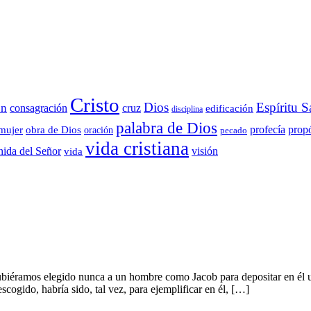
Cristo
Dios
Espíritu S
ón
consagración
cruz
edificación
disciplina
palabra de Dios
propó
profecía
mujer
obra de Dios
oración
pecado
vida cristiana
visión
nida del Señor
vida
ubiéramos elegido nunca a un hombre como Jacob para depositar en él u
cogido, habría sido, tal vez, para ejemplificar en él, […]