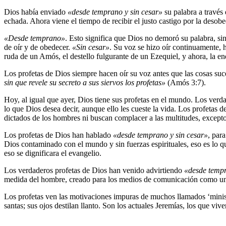
Dios había enviado
«desde temprano y sin cesar»
su palabra a través 
echada. Ahora viene el tiempo de recibir el justo castigo por la desobe
«Desde temprano»
. Esto significa que Dios no demoró su palabra, si
de oír y de obedecer.
«Sin cesar»
. Su voz se hizo oír continuamente, h
ruda de un Amós, el destello fulgurante de un Ezequiel, y ahora, la e
Los profetas de Dios siempre hacen oír su voz antes que las cosas su
sin que revele su secreto a sus siervos los profetas»
(Amós 3:7).
Hoy, al igual que ayer, Dios tiene sus profetas en el mundo. Los verd
lo que Dios desea decir, aunque ello les cueste la vida. Los profetas
dictados de los hombres ni buscan complacer a las multitudes, excepto
Los profetas de Dios han hablado
«desde temprano y sin cesar»
, par
Dios contaminado con el mundo y sin fuerzas espirituales, eso es lo q
eso se dignificara el evangelio.
Los verdaderos profetas de Dios han venido advirtiendo
«desde tempr
medida del hombre, creado para los medios de comunicación como un
Los profetas ven las motivaciones impuras de muchos llamados ‘ministr
santas; sus ojos destilan llanto. Son los actuales Jeremías, los que vi