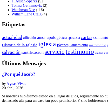
T. Austin-Sparks
(51)
Tomaz Germanovix
(2)
Watchman Nee
(116)
William Lane Craig
(4)
Etiquetas
actualidad
cartas
apologética
amor
comuni
aflicción
apostasía
iglesia
Historia de la Iglesia
jóvenes
llamamiento
matrimonio
testimonio
servicio
salvación
santificación
ve
unidad
Últimos Mensajes
¿Por qué Jacob?
by
Aguas Vivas
20 abril, 2026
Si nosotros hubiésemos estado en el lugar de Dios, seguramente no h
demasiado alta para un caso tan poco promisorio. Y si lo hubiésemos es