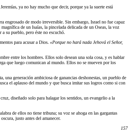
de Jeremías, ya no hay mucho que decir, porque ya la suerte está
era engrosado de modo irreversible. Sin embargo, Israel no fue capaz
 magnífica de un Isaías, la pincelada delicada de un Oseas, la voz
r a su pueblo, pero éste no escuchó.
umentos para acusar a Dios.
«Porque no hará nada Jehová el Señor,
mbre entre los hombres. Ellos solo desean una sola cosa, y es hablar
 carga que luego comunican al mundo. Ellos no se mueven por los
sta, una generación ambiciosa de ganancias deshonestas, un pueblo de
busca el aplauso del mundo y que busca imitar sus logros como si con
 cruz, diseñado solo para halagar los sentidos, un evangelio a la
abra de ellos no tiene tribuna; su voz se ahoga en las gargantas
s oscura, justo antes del amanecer.
157