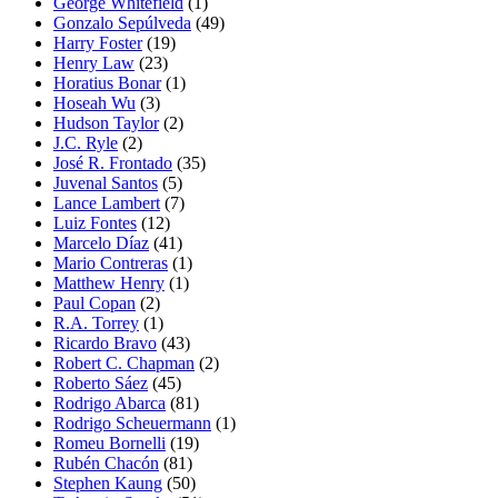
George Whitefield
(1)
Gonzalo Sepúlveda
(49)
Harry Foster
(19)
Henry Law
(23)
Horatius Bonar
(1)
Hoseah Wu
(3)
Hudson Taylor
(2)
J.C. Ryle
(2)
José R. Frontado
(35)
Juvenal Santos
(5)
Lance Lambert
(7)
Luiz Fontes
(12)
Marcelo Díaz
(41)
Mario Contreras
(1)
Matthew Henry
(1)
Paul Copan
(2)
R.A. Torrey
(1)
Ricardo Bravo
(43)
Robert C. Chapman
(2)
Roberto Sáez
(45)
Rodrigo Abarca
(81)
Rodrigo Scheuermann
(1)
Romeu Bornelli
(19)
Rubén Chacón
(81)
Stephen Kaung
(50)