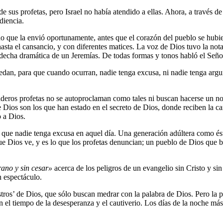
de sus profetas, pero Israel no había atendido a ellas. Ahora, a través 
diencia.
no que la envió oportunamente, antes que el corazón del pueblo se hubi
asta el cansancio, y con diferentes matices. La voz de Dios tuvo la nota
ndecha dramática de un Jeremías. De todas formas y tonos habló el Seño
cedan, para que cuando ocurran, nadie tenga excusa, ni nadie tenga arg
aderos profetas no se autoproclaman como tales ni buscan hacerse un no
 de Dios son los que han estado en el secreto de Dios, donde reciben la
 a Dios.
a que nadie tenga excusa en aquel día. Una generación adúltera como é
ue Dios ve, y es lo que los profetas denuncian; un pueblo de Dios que 
ano y sin cesar»
acerca de los peligros de un evangelio sin Cristo y sin
 espectáculo.
os’ de Dios, que sólo buscan medrar con la palabra de Dios. Pero la pal
ven el tiempo de la desesperanza y el cautiverio. Los días de la noche má