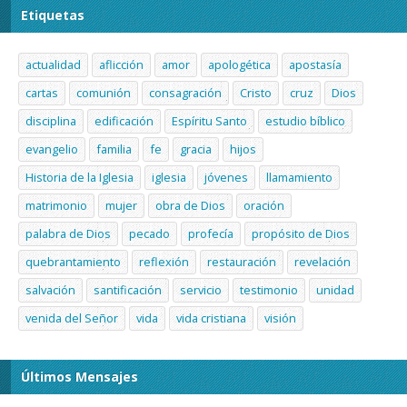
Etiquetas
actualidad
aflicción
amor
apologética
apostasía
cartas
comunión
consagración
Cristo
cruz
Dios
disciplina
edificación
Espíritu Santo
estudio bíblico
evangelio
familia
fe
gracia
hijos
Historia de la Iglesia
iglesia
jóvenes
llamamiento
matrimonio
mujer
obra de Dios
oración
palabra de Dios
pecado
profecía
propósito de Dios
quebrantamiento
reflexión
restauración
revelación
salvación
santificación
servicio
testimonio
unidad
venida del Señor
vida
vida cristiana
visión
Últimos Mensajes