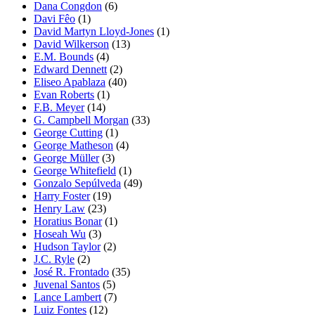
Dana Congdon
(6)
Davi Fêo
(1)
David Martyn Lloyd-Jones
(1)
David Wilkerson
(13)
E.M. Bounds
(4)
Edward Dennett
(2)
Eliseo Apablaza
(40)
Evan Roberts
(1)
F.B. Meyer
(14)
G. Campbell Morgan
(33)
George Cutting
(1)
George Matheson
(4)
George Müller
(3)
George Whitefield
(1)
Gonzalo Sepúlveda
(49)
Harry Foster
(19)
Henry Law
(23)
Horatius Bonar
(1)
Hoseah Wu
(3)
Hudson Taylor
(2)
J.C. Ryle
(2)
José R. Frontado
(35)
Juvenal Santos
(5)
Lance Lambert
(7)
Luiz Fontes
(12)