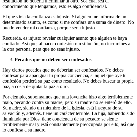
restitución no debería incriminar al otro. Sea cual sea el
conocimiento que tengamos, esto es algo confidencial.
El que viola la confianza es injusto. Si alguien me informa de un
determinado asunto, es como si me confiara una suma de dinero. No
puedo vender mi confianza, porque sería injusto.
Recuerda, es injusto revelar cualquier asunto que alguien te haya
confiado. Así que, al hacer confesión o restitución, no incrimines a
la otra persona, para que no seas injusto.
Pecados que no deben ser confesados
Hay ciertos pecados que no deberían ser confesados. No debes
confesar para apaciguar tu propia conciencia, si aquel que oye tu
confesión perderá su paz como resultado. No debes buscar tu propia
paz, a costa de quitar la paz a otro.
Por ejemplo, supongamos que una jovencita hizo algo terriblemente
malo, pecando contra su madre, pero su madre no se enteró de ello.
Su madre, siendo un miembro de la iglesia, está insegura de su
salvación y, además, tiene un carácter terrible. La hija, habiendo sido
iluminada por Dios, tiene conciencia de su pecado; se siente
terriblemente mal y está constantemente preocupada por ello, así que
lo confiesa a su madre.