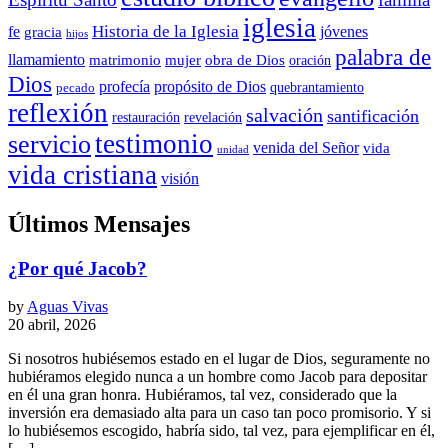
iglesia
Historia de la Iglesia
fe
jóvenes
gracia
hijos
palabra de
llamamiento
matrimonio
mujer
obra de Dios
oración
Dios
propósito de Dios
profecía
quebrantamiento
pecado
reflexión
salvación
santificación
restauración
revelación
testimonio
servicio
venida del Señor
vida
unidad
vida cristiana
visión
Últimos Mensajes
¿Por qué Jacob?
by
Aguas Vivas
20 abril, 2026
Si nosotros hubiésemos estado en el lugar de Dios, seguramente no
hubiéramos elegido nunca a un hombre como Jacob para depositar
en él una gran honra. Hubiéramos, tal vez, considerado que la
inversión era demasiado alta para un caso tan poco promisorio. Y si
lo hubiésemos escogido, habría sido, tal vez, para ejemplificar en él,