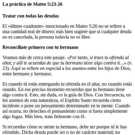
La práctica de Mateo 5:23-26
Tratar con todas las deudas
El «último cuadrante» mencionado en Mateo 5:26 no se refiere a
una cantidad real de dinero; más bien sugiere que si cualquier deuda
no es cancelada, la persona todavía no es libre.
Reconcíliate primero con tu hermano
Veamos más de cerca este pasaje.
«Por tanto, si traes tu ofrenda al
altar, y allí te acuerdas de que tu hermano tiene algo contra ti…»
(v.
23). Aquí se refiere en especial a los asuntos entre los hijos de Dios,
entre hermano y hermano.
Es cuando tú estás entregando tu ofrenda en el altar, no cuando estás
orando. En ese preciso momento recuerdas que tu hermano tiene
algo contra ti. Esto, sin duda, es la guía de Dios. Con frecuencia, en
los asuntos de esta naturaleza, el Espíritu Santo recuerda cierto
incidente o pone un pensamiento determinado en tu mente. Cuando
así ocurra, no deseches el pensamiento como si fuera simplemente
algo fugaz. Más bien, trata fielmente con él.
Si recuerdas cómo se siente tu hermano, debe ser porque tú le has
ofendido. Dicha deuda puede ser o no de carácter material; no