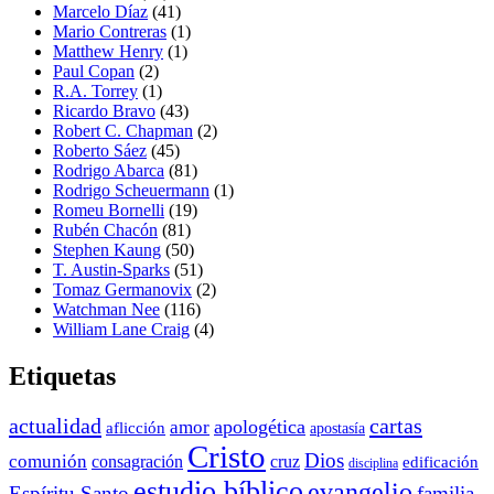
Marcelo Díaz
(41)
Mario Contreras
(1)
Matthew Henry
(1)
Paul Copan
(2)
R.A. Torrey
(1)
Ricardo Bravo
(43)
Robert C. Chapman
(2)
Roberto Sáez
(45)
Rodrigo Abarca
(81)
Rodrigo Scheuermann
(1)
Romeu Bornelli
(19)
Rubén Chacón
(81)
Stephen Kaung
(50)
T. Austin-Sparks
(51)
Tomaz Germanovix
(2)
Watchman Nee
(116)
William Lane Craig
(4)
Etiquetas
actualidad
cartas
apologética
amor
aflicción
apostasía
Cristo
Dios
comunión
consagración
cruz
edificación
disciplina
estudio bíblico
evangelio
Espíritu Santo
familia