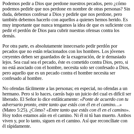
Podemos pedir a Dios que perdone nuestros pecados, pero ¿cómo
podemos pedirle que nos perdone en nombre de otras personas? Sin
duda, debemos confesar a Dios y pedirle que nos perdone, pero
también debemos hacerlo con aquellos a quienes hemos herido. Es
muy importante que nunca tengamos la idea de que es suficiente con
pedir el perdón de Dios para cubrir nuestras ofensas contra los
demás.
Por otra parte, es absolutamente innecesario pedir perdón por
pecados que no están relacionados con los hombres. Los jóvenes
creyentes deben ser guardados de la exageración, de ir demasiado
lejos. Sea cual sea el pecado, éste es cometido contra Dios, pero, si
no está asociado con el hombre, necesita solo ser confesado a Dios,
pero aquello que es un pecado contra el hombre necesita ser
confesado al hombre.
No ofendas fácilmente a las personas; en especial, no ofendas a un
hermano. Pero si lo haces, caerás bajo un juicio del cual es difícil ser
liberado. El Señor lo dice enfáticamente:
«Ponte de acuerdo con tu
adversario pronto, entre tanto que estás con él en el camino…»
(Mateo 5:25). ¿Cómo?
«Entre tanto que estás con él en el camino»
.
Hoy todos estamos aún en el camino. Ni él ni tú han muerto. Ambos
viven y, por lo tanto, siguen en el camino. Así que reconcíliate con
él rápidamente.