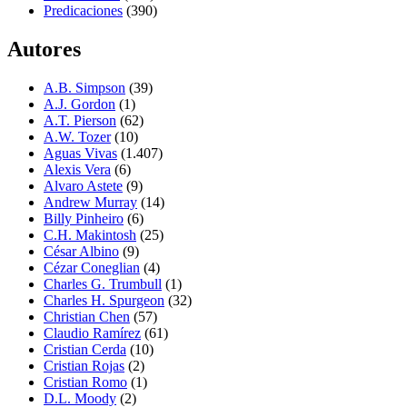
Predicaciones
(390)
Autores
A.B. Simpson
(39)
A.J. Gordon
(1)
A.T. Pierson
(62)
A.W. Tozer
(10)
Aguas Vivas
(1.407)
Alexis Vera
(6)
Alvaro Astete
(9)
Andrew Murray
(14)
Billy Pinheiro
(6)
C.H. Makintosh
(25)
César Albino
(9)
Cézar Coneglian
(4)
Charles G. Trumbull
(1)
Charles H. Spurgeon
(32)
Christian Chen
(57)
Claudio Ramírez
(61)
Cristian Cerda
(10)
Cristian Rojas
(2)
Cristian Romo
(1)
D.L. Moody
(2)