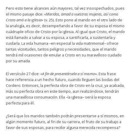
Pero esto tiene alcances aún mayores, tal vez insospechados, pues
el mismo pasaje dice:
«Maridos, amad a vuestras mujeres, así como
Cristo amó a la iglesia»
(v. 25). Esto pone al marido en el otro lado de
la analogía, es decir, desempeñando a favor de su esposa el mismo
cuádruple oficio de Cristo por la iglesia. Al igual que Cristo, el marido
está llamado a salvar a su esposa, a santificarla, a sustentarla y
cuidarla. La vida humana –en especial la vida matrimonial– ofrece
tantas vicisitudes, tantos peligros y necesidades, que el marido
tendrá mil ocasiones de emular a Cristo en su maravilloso cuidado
por su amada.
El versículo 27 dice:
«A fin de presentársela a sí mismo»
. Esta frase
hace referencia a un hecho futuro, cuando lleguen las bodas del
Cordero. Entonces, la perfecta obra de Cristo en la cruz, ya acabada,
más su perfecta obra en este tiempo, aun realizándose, tendrán
una maravillosa consumación. Ella –la iglesia– será la esposa
perfecta para él.
¿Será que los maridos también podrán presentarse a sí mismos, en
algún momento futuro, al fin de su carrera, el fruto de su trabajo a
favor de sus esposas, para recibir alguna merecida recompensa?