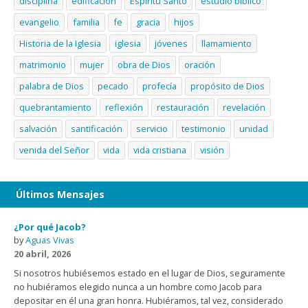
disciplina
edificación
Espíritu Santo
estudio bíblico
evangelio
familia
fe
gracia
hijos
Historia de la Iglesia
iglesia
jóvenes
llamamiento
matrimonio
mujer
obra de Dios
oración
palabra de Dios
pecado
profecía
propósito de Dios
quebrantamiento
reflexión
restauración
revelación
salvación
santificación
servicio
testimonio
unidad
venida del Señor
vida
vida cristiana
visión
Últimos Mensajes
¿Por qué Jacob?
by
Aguas Vivas
20 abril, 2026
Si nosotros hubiésemos estado en el lugar de Dios, seguramente
no hubiéramos elegido nunca a un hombre como Jacob para
depositar en él una gran honra. Hubiéramos, tal vez, considerado