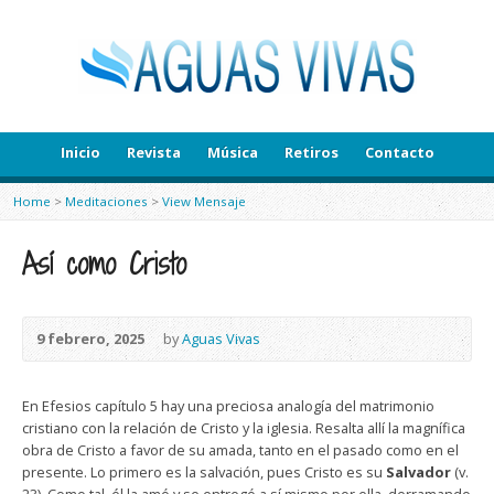
Inicio
Revista
Música
Retiros
Contacto
Home
>
Meditaciones
>
View Mensaje
Así como Cristo
9 febrero, 2025
by
Aguas Vivas
En Efesios capítulo 5 hay una preciosa analogía del matrimonio
cristiano con la relación de Cristo y la iglesia. Resalta allí la magnífica
obra de Cristo a favor de su amada, tanto en el pasado como en el
presente. Lo primero es la salvación, pues Cristo es su
Salvador
(v.