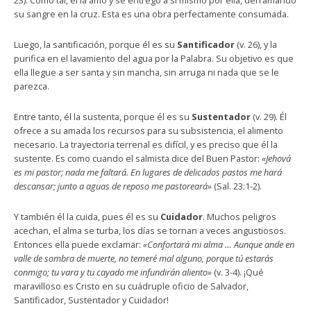
23). Como tal, él la amó y se entregó a sí mismo por ella, derramando
su sangre en la cruz. Esta es una obra perfectamente consumada.
Luego, la santificación, porque él es su
Santificador
(v. 26), y la
purifica en el lavamiento del agua por la Palabra. Su objetivo es que
ella llegue a ser santa y sin mancha, sin arruga ni nada que se le
parezca.
Entre tanto, él la sustenta, porque él es su
Sustentador
(v. 29). Él
ofrece a su amada los recursos para su subsistencia, el alimento
necesario. La trayectoria terrenal es difícil, y es preciso que él la
sustente. Es como cuando el salmista dice del Buen Pastor:
«Jehová
es mi pastor; nada me faltará. En lugares de delicados pastos me hará
descansar; junto a aguas de reposo me pastoreará»
(Sal. 23:1-2).
Y también él la cuida, pues él es su
Cuidador
. Muchos peligros
acechan, el alma se turba, los días se tornan a veces angustiosos.
Entonces ella puede exclamar:
«Confortará mi alma … Aunque ande en
valle de sombra de muerte, no temeré mal alguno, porque tú estarás
conmigo; tu vara y tu cayado me infundirán aliento»
(v. 3-4). ¡Qué
maravilloso es Cristo en su cuádruple oficio de Salvador,
Santificador, Sustentador y Cuidador!