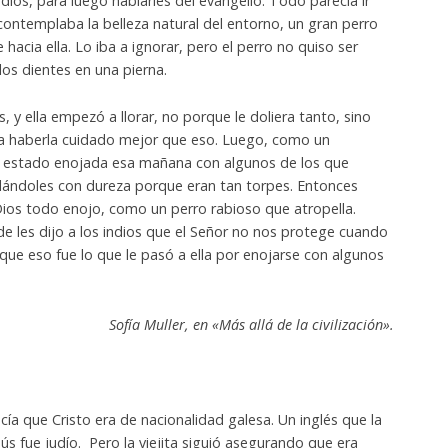
indios, para luego hablarles del evangelio. Todo parecía ir
contemplaba la belleza natural del entorno, un gran perro
acia ella. Lo iba a ignorar, pero el perro no quiso ser
 los dientes en una pierna.
, y ella empezó a llorar, no porque le doliera tanto, sino
a haberla cuidado mejor que eso. Luego, como un
 estado enojada esa mañana con algunos de los que
lándoles con dureza porque eran tan torpes. Entonces
Dios todo enojo, como un perro rabioso que atropella.
rde les dijo a los indios que el Señor no nos protege cuando
ue eso fue lo que le pasó a ella por enojarse con algunos
Sofía Muller, en «Más allá de la civilización».
ecía que Cristo era de nacionalidad galesa. Un inglés que la
sús fue judío. Pero la viejita siguió asegurando que era