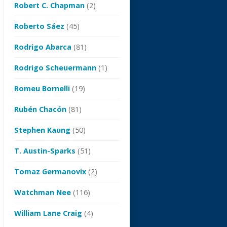
Robert C. Chapman
(2)
Roberto Sáez
(45)
Rodrigo Abarca
(81)
Rodrigo Scheuermann
(1)
Romeu Bornelli
(19)
Rubén Chacón
(81)
Stephen Kaung
(50)
T. Austin-Sparks
(51)
Tomaz Germanovix
(2)
Watchman Nee
(116)
William Lane Craig
(4)