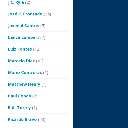
J.C. Ryle
(2)
José R. Frontado
(35)
Juvenal Santos
(5)
Lance Lambert
(7)
Luiz Fontes
(12)
Marcelo Díaz
(41)
Mario Contreras
(1)
Matthew Henry
(1)
Paul Copan
(2)
R.A. Torrey
(1)
Ricardo Bravo
(43)