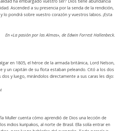
nalidad ha embargado vuestro ser? Dios tiene abundancia
dad. Ascended a su presencia por la senda de la rendición,
 y lo pondrá sobre vuestro corazón y vuestros labios. ¡Esta
En «La pasión por las Almas», de Edwin Forrest Hallenbeck.
algar en 1805, el héroe de la armada británica, Lord Nelson,
e y un capitán de su flota estaban peleando. Citó a los dos
dos y luego, mirándolos directamente a sus caras les dijo:
!
ía Muller cuenta cómo aprendió de Dios una lección de
os indios kuripakos, al norte de Brasil. Ella solía entrar en