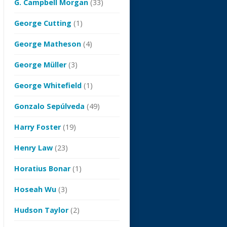
G. Campbell Morgan
(33)
George Cutting
(1)
George Matheson
(4)
George Müller
(3)
George Whitefield
(1)
Gonzalo Sepúlveda
(49)
Harry Foster
(19)
Henry Law
(23)
Horatius Bonar
(1)
Hoseah Wu
(3)
Hudson Taylor
(2)