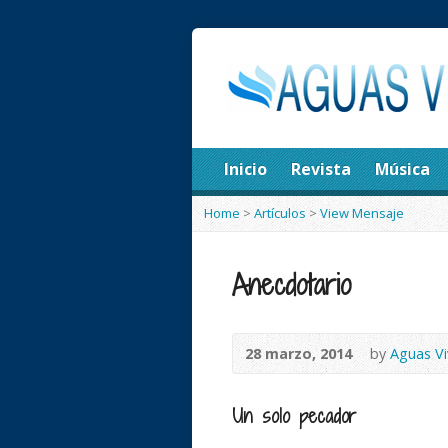
Inicio
Revista
Música
Home
>
Artículos
>
View Mensaje
Anecdotario
28 marzo, 2014
by
Aguas Vi
Un solo pecador