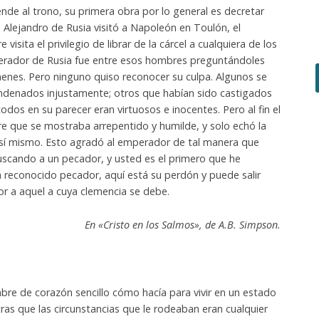
nde al trono, su primera obra por lo general es decretar
 Alejandro de Rusia visitó a Napoleón en Toulón, el
 visita el privilegio de librar de la cárcel a cualquiera de los
perador de Rusia fue entre esos hombres preguntándoles
menes. Pero ninguno quiso reconocer su culpa. Algunos se
ndenados injustamente; otros que habían sido castigados
dos en su parecer eran virtuosos e inocentes. Pero al fin el
 que se mostraba arrepentido y humilde, y solo echó la
 sí mismo. Esto agradó al emperador de tal manera que
uscando a un pecador, y usted es el primero que he
 reconocido pecador, aquí está su perdón y puede salir
nor a aquel a cuya clemencia se debe.
En «Cristo en los Salmos», de A.B. Simpson.
bre de corazón sencillo cómo hacía para vivir en un estado
ras que las circunstancias que le rodeaban eran cualquier