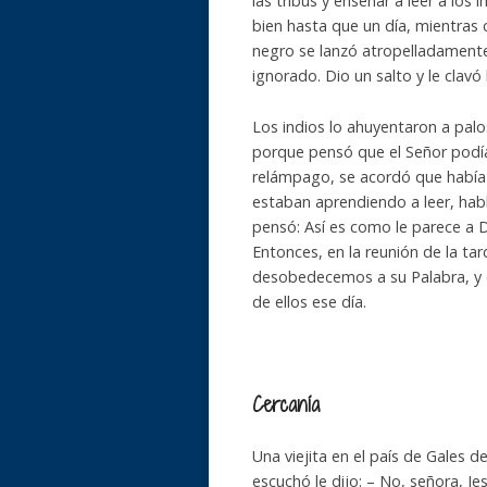
las tribus y enseñar a leer a los 
bien hasta que un día, mientras 
negro se lanzó atropelladamente h
ignorado. Dio un salto y le clavó
Los indios lo ahuyentaron a palos
porque pensó que el Señor podí
relámpago, se acordó que había
estaban aprendiendo a leer, hab
pensó: Así es como le parece a 
Entonces, en la reunión de la ta
desobedecemos a su Palabra, y q
de ellos ese día.
Cercanía
Una viejita en el país de Gales d
escuchó le dijo: – No, señora, Je