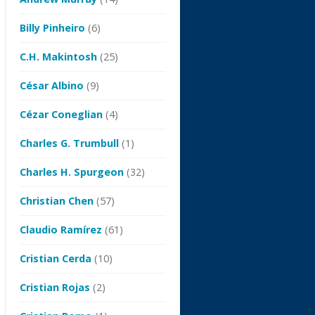
Billy Pinheiro
(6)
C.H. Makintosh
(25)
César Albino
(9)
Cézar Coneglian
(4)
Charles G. Trumbull
(1)
Charles H. Spurgeon
(32)
Christian Chen
(57)
Claudio Ramírez
(61)
Cristian Cerda
(10)
Cristian Rojas
(2)