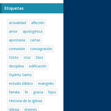
Etiquetas
actualidad
aflicción
amor
apologética
apostasía
cartas
comunión
consagración
Cristo
cruz
Dios
disciplina
edificación
Espíritu Santo
estudio bíblico
evangelio
familia
fe
gracia
hijos
Historia de la Iglesia
iglesia
jóvenes