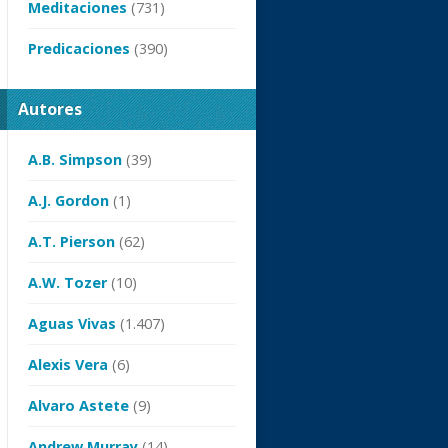
Meditaciones
(731)
Predicaciones
(390)
Autores
A.B. Simpson
(39)
A.J. Gordon
(1)
A.T. Pierson
(62)
A.W. Tozer
(10)
Aguas Vivas
(1.407)
Alexis Vera
(6)
Alvaro Astete
(9)
Andrew Murray
(14)