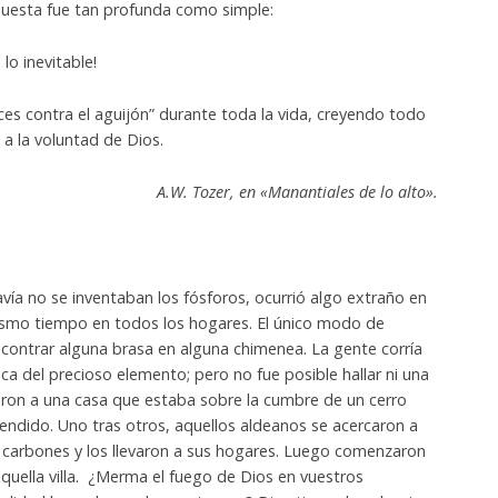
puesta fue tan profunda como simple:
o inevitable!
s contra el aguijón” durante toda la vida, creyendo todo
a la voluntad de Dios.
A.W. Tozer, en «Manantiales de lo alto».
a no se inventaban los fósforos, ocurrió algo extraño en
 mismo tiempo en todos los hogares. El único modo de
ncontrar alguna brasa en alguna chimenea. La gente corría
ca del precioso elemento; pero no fue posible hallar ni una
egaron a una casa que estaba sobre la cumbre de un cerro
cendido. Uno tras otros, aquellos aldeanos se acercaron a
s carbones y los llevaron a sus hogares. Luego comenzaron
quella villa. ¿Merma el fuego de Dios en vuestros