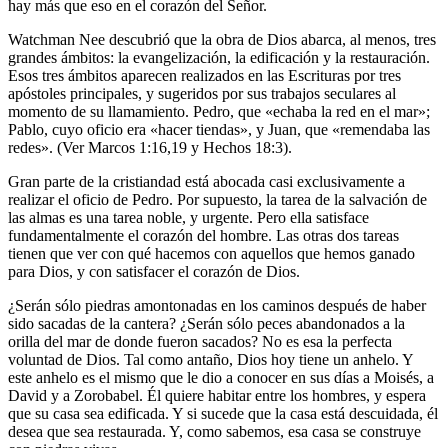
hay más que eso en el corazón del Señor.
Watchman Nee descubrió que la obra de Dios abarca, al menos, tres
grandes ámbitos: la evangelización, la edificación y la restauración.
Esos tres ámbitos aparecen realizados en las Escrituras por tres
apóstoles principales, y sugeridos por sus trabajos seculares al
momento de su llamamiento. Pedro, que «echaba la red en el mar»;
Pablo, cuyo oficio era «hacer tiendas», y Juan, que «remendaba las
redes». (Ver Marcos 1:16,19 y Hechos 18:3).
Gran parte de la cristiandad está abocada casi exclusivamente a
realizar el oficio de Pedro. Por supuesto, la tarea de la salvación de
las almas es una tarea noble, y urgente. Pero ella satisface
fundamentalmente el corazón del hombre. Las otras dos tareas
tienen que ver con qué hacemos con aquellos que hemos ganado
para Dios, y con satisfacer el corazón de Dios.
¿Serán sólo piedras amontonadas en los caminos después de haber
sido sacadas de la cantera? ¿Serán sólo peces abandonados a la
orilla del mar de donde fueron sacados? No es esa la perfecta
voluntad de Dios. Tal como antaño, Dios hoy tiene un anhelo. Y
este anhelo es el mismo que le dio a conocer en sus días a Moisés, a
David y a Zorobabel. Él quiere habitar entre los hombres, y espera
que su casa sea edificada. Y si sucede que la casa está descuidada, él
desea que sea restaurada. Y, como sabemos, esa casa se construye