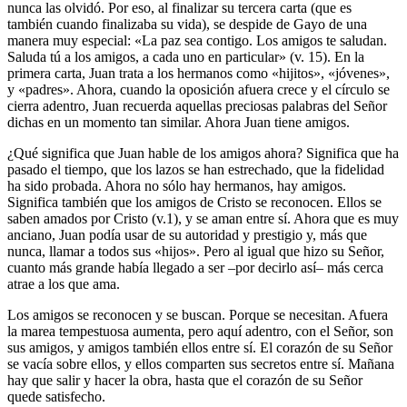
nunca las olvidó. Por eso, al finalizar su tercera carta (que es
también cuando finalizaba su vida), se despide de Gayo de una
manera muy especial: «La paz sea contigo. Los amigos te saludan.
Saluda tú a los amigos, a cada uno en particular» (v. 15). En la
primera carta, Juan trata a los hermanos como «hijitos», «jóvenes»,
y «padres». Ahora, cuando la oposición afuera crece y el círculo se
cierra adentro, Juan recuerda aquellas preciosas palabras del Señor
dichas en un momento tan similar. Ahora Juan tiene amigos.
¿Qué significa que Juan hable de los amigos ahora? Significa que ha
pasado el tiempo, que los lazos se han estrechado, que la fidelidad
ha sido probada. Ahora no sólo hay hermanos, hay amigos.
Significa también que los amigos de Cristo se reconocen. Ellos se
saben amados por Cristo (v.1), y se aman entre sí. Ahora que es muy
anciano, Juan podía usar de su autoridad y prestigio y, más que
nunca, llamar a todos sus «hijos». Pero al igual que hizo su Señor,
cuanto más grande había llegado a ser –por decirlo así– más cerca
atrae a los que ama.
Los amigos se reconocen y se buscan. Porque se necesitan. Afuera
la marea tempestuosa aumenta, pero aquí adentro, con el Señor, son
sus amigos, y amigos también ellos entre sí. El corazón de su Señor
se vacía sobre ellos, y ellos comparten sus secretos entre sí. Mañana
hay que salir y hacer la obra, hasta que el corazón de su Señor
quede satisfecho.