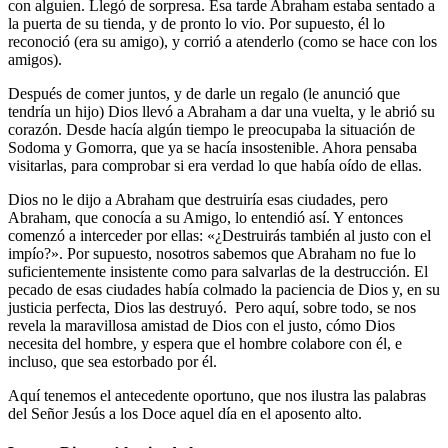
con alguien. Llegó de sorpresa. Esa tarde Abraham estaba sentado a
la puerta de su tienda, y de pronto lo vio. Por supuesto, él lo
reconoció (era su amigo), y corrió a atenderlo (como se hace con los
amigos).
Después de comer juntos, y de darle un regalo (le anunció que
tendría un hijo) Dios llevó a Abraham a dar una vuelta, y le abrió su
corazón. Desde hacía algún tiempo le preocupaba la situación de
Sodoma y Gomorra, que ya se hacía insostenible. Ahora pensaba
visitarlas, para comprobar si era verdad lo que había oído de ellas.
Dios no le dijo a Abraham que destruiría esas ciudades, pero
Abraham, que conocía a su Amigo, lo entendió así. Y entonces
comenzó a interceder por ellas: «¿Destruirás también al justo con el
impío?». Por supuesto, nosotros sabemos que Abraham no fue lo
suficientemente insistente como para salvarlas de la destrucción. El
pecado de esas ciudades había colmado la paciencia de Dios y, en su
justicia perfecta, Dios las destruyó. Pero aquí, sobre todo, se nos
revela la maravillosa amistad de Dios con el justo, cómo Dios
necesita del hombre, y espera que el hombre colabore con él, e
incluso, que sea estorbado por él.
Aquí tenemos el antecedente oportuno, que nos ilustra las palabras
del Señor Jesús a los Doce aquel día en el aposento alto.