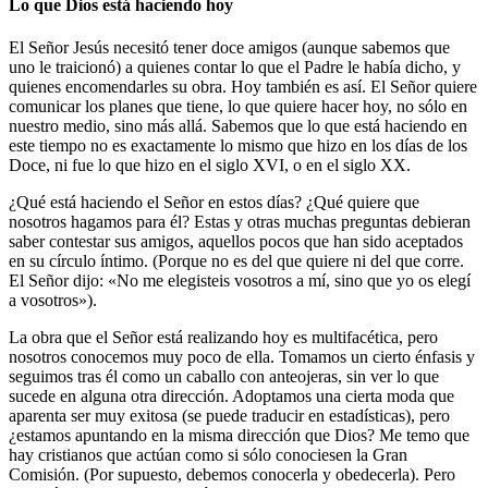
Lo que Dios está haciendo hoy
El Señor Jesús necesitó tener doce amigos (aunque sabemos que
uno le traicionó) a quienes contar lo que el Padre le había dicho, y
quienes encomendarles su obra. Hoy también es así. El Señor quiere
comunicar los planes que tiene, lo que quiere hacer hoy, no sólo en
nuestro medio, sino más allá. Sabemos que lo que está haciendo en
este tiempo no es exactamente lo mismo que hizo en los días de los
Doce, ni fue lo que hizo en el siglo XVI, o en el siglo XX.
¿Qué está haciendo el Señor en estos días? ¿Qué quiere que
nosotros hagamos para él? Estas y otras muchas preguntas debieran
saber contestar sus amigos, aquellos pocos que han sido aceptados
en su círculo íntimo. (Porque no es del que quiere ni del que corre.
El Señor dijo: «No me elegisteis vosotros a mí, sino que yo os elegí
a vosotros»).
La obra que el Señor está realizando hoy es multifacética, pero
nosotros conocemos muy poco de ella. Tomamos un cierto énfasis y
seguimos tras él como un caballo con anteojeras, sin ver lo que
sucede en alguna otra dirección. Adoptamos una cierta moda que
aparenta ser muy exitosa (se puede traducir en estadísticas), pero
¿estamos apuntando en la misma dirección que Dios? Me temo que
hay cristianos que actúan como si sólo conociesen la Gran
Comisión. (Por supuesto, debemos conocerla y obedecerla). Pero