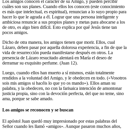
Los amigos conocen el carácter de su Amigo, y pueden percibir
cuáles son sus planes. Cuando ellos los conocen (este conocimiento
es más que intelectual, es espiritual), renuncian a lo suyo propio para
hacer lo que le agrada a él. Lograr que una persona inteligente y
ambiciosa renuncie a sus propios planes y metas para abocarse a los
de otro, es algo bien difícil. Esto explica por qué Jesús tiene tan
pocos amigos.
Dicho de otra manera, los amigos tienen que morir. Ellos, cual
Lázaro, deben pasar por aquella dolorosa experiencia, a fin de que la
vida de resurrección pueda manifestarse después en otros. La
presencia de Lázaro resucitado alentará en María el deseo de
derramar su exquisito perfume. (Juan 12).
Luego, cuando ellos han muerto a sí mismos, están totalmente
rendidos a la voluntad del Amigo, y le obedecen en todo. («Vosotros
sois mis amigos si hacéis lo que yo os mando»). Ellos aman su
palabra, y la obedecen, no con la farisaica intención de amontonar
justicia propia, sino con la devoción perfecta, del que no teme, sino
ama, porque se sabe amado.
Los amigos se reconocen y se buscan
El apóstol Juan quedó muy impresionado por estas palabras del
Señor cuando les llamó «amigos». Aunque pasaron muchos años,