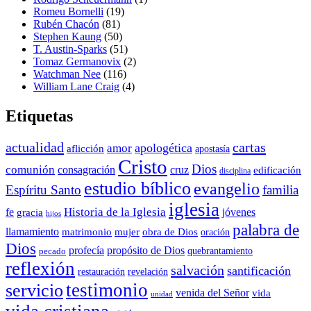
Romeu Bornelli
(19)
Rubén Chacón
(81)
Stephen Kaung
(50)
T. Austin-Sparks
(51)
Tomaz Germanovix
(2)
Watchman Nee
(116)
William Lane Craig
(4)
Etiquetas
actualidad
cartas
apologética
amor
aflicción
apostasía
Cristo
Dios
comunión
consagración
cruz
edificación
disciplina
estudio bíblico
evangelio
Espíritu Santo
familia
iglesia
Historia de la Iglesia
fe
jóvenes
gracia
hijos
palabra de
llamamiento
matrimonio
mujer
obra de Dios
oración
Dios
propósito de Dios
profecía
quebrantamiento
pecado
reflexión
salvación
santificación
restauración
revelación
testimonio
servicio
venida del Señor
vida
unidad