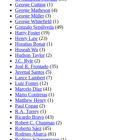
George Cutting
(1)
George Matheson
(4)
George Müller
(3)
George Whitefield
(1)
Gonzalo Sepúlveda
(49)
Harry Foster
(19)
Henry Law
(23)
Horatius Bonar
(1)
Hoseah Wu
(3)
Hudson Taylor
(2)
J.C. Ryle
(2)
José R. Frontado
(35)
Juvenal Santos
(5)
Lance Lambert
(7)
Luiz Fontes
(12)
Marcelo Díaz
(41)
Mario Contreras
(1)
Matthew Henry
(1)
Paul Copan
(2)
R.A. Torrey
(1)
Ricardo Bravo
(43)
Robert C. Chapman
(2)
Roberto Sáez
(45)
Rodrigo Abarca
(81)
Rodrigo Scheuermann
(1)