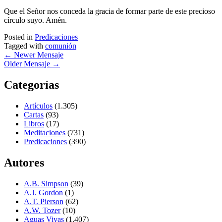
Que el Señor nos conceda la gracia de formar parte de este precioso
círculo suyo. Amén.
Posted in
Predicaciones
Tagged with
comunión
←
Newer Mensaje
Older Mensaje
→
Categorías
Artículos
(1.305)
Cartas
(93)
Libros
(17)
Meditaciones
(731)
Predicaciones
(390)
Autores
A.B. Simpson
(39)
A.J. Gordon
(1)
A.T. Pierson
(62)
A.W. Tozer
(10)
Aguas Vivas
(1.407)