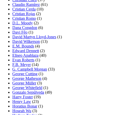
Claudio Ramírez
(61)
Cristian Cerda
(10)
Cristian Rojas
(2)
Cristian Romo
(1)
D.L. Moody
(2)
Dana Congdon
(6)
Davi Fêo
(1)
David Martyn Lloyd-Jones
(1)
David Wilkerson
(13)
E.M. Bounds
(4)
Edward Dennett
(2)
Eliseo Apablaza
(40)
Evan Roberts
(1)
F.B. Meyer
(14)
G. Campbell Morgan
(33)
George Cutting
(1)
George Matheson
(4)
George Müller
(3)
George Whitefield
(1)
Gonzalo Sepúlveda
(49)
Harry Foster
(19)
Henry Law
(23)
Horatius Bonar
(1)
Hoseah Wu
(3)