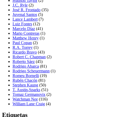
Hudson Taylor
(2)
J.C. Ryle
(2)
José R. Frontado
(35)
Juvenal Santos
(5)
Lance Lambert
(7)
Luiz Fontes
(12)
Marcelo Díaz
(41)
Mario Contreras
(1)
Matthew Henry
(1)
Paul Copan
(2)
R.A. Torrey
(1)
Ricardo Bravo
(43)
Robert C. Chapman
(2)
Roberto Sáez
(45)
Rodrigo Abarca
(81)
Rodrigo Scheuermann
(1)
Romeu Bornelli
(19)
Rubén Chacón
(81)
Stephen Kaung
(50)
T. Austin-Sparks
(51)
Tomaz Germanovix
(2)
Watchman Nee
(116)
William Lane Craig
(4)
Etiquetas