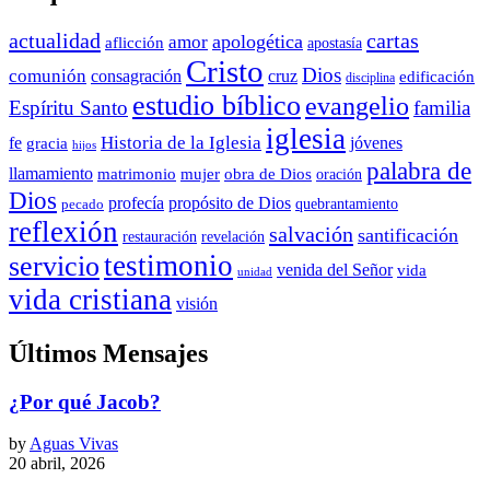
actualidad
cartas
apologética
amor
aflicción
apostasía
Cristo
Dios
comunión
consagración
cruz
edificación
disciplina
estudio bíblico
evangelio
Espíritu Santo
familia
iglesia
Historia de la Iglesia
fe
jóvenes
gracia
hijos
palabra de
llamamiento
matrimonio
mujer
obra de Dios
oración
Dios
propósito de Dios
profecía
quebrantamiento
pecado
reflexión
salvación
santificación
restauración
revelación
testimonio
servicio
venida del Señor
vida
unidad
vida cristiana
visión
Últimos Mensajes
¿Por qué Jacob?
by
Aguas Vivas
20 abril, 2026