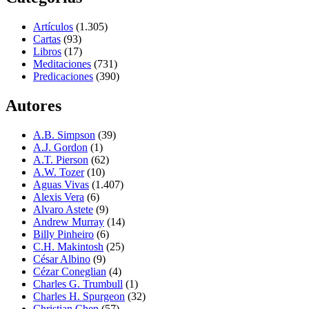
Artículos
(1.305)
Cartas
(93)
Libros
(17)
Meditaciones
(731)
Predicaciones
(390)
Autores
A.B. Simpson
(39)
A.J. Gordon
(1)
A.T. Pierson
(62)
A.W. Tozer
(10)
Aguas Vivas
(1.407)
Alexis Vera
(6)
Alvaro Astete
(9)
Andrew Murray
(14)
Billy Pinheiro
(6)
C.H. Makintosh
(25)
César Albino
(9)
Cézar Coneglian
(4)
Charles G. Trumbull
(1)
Charles H. Spurgeon
(32)
Christian Chen
(57)