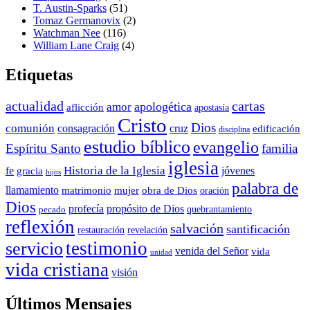
T. Austin-Sparks
(51)
Tomaz Germanovix
(2)
Watchman Nee
(116)
William Lane Craig
(4)
Etiquetas
actualidad
cartas
apologética
amor
aflicción
apostasía
Cristo
Dios
comunión
consagración
cruz
edificación
disciplina
estudio bíblico
evangelio
Espíritu Santo
familia
iglesia
Historia de la Iglesia
fe
jóvenes
gracia
hijos
palabra de
llamamiento
matrimonio
mujer
obra de Dios
oración
Dios
propósito de Dios
profecía
quebrantamiento
pecado
reflexión
salvación
santificación
restauración
revelación
testimonio
servicio
venida del Señor
vida
unidad
vida cristiana
visión
Últimos Mensajes