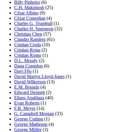
Billy Pinheiro
(6)
C.H. Makintosh
(25)
César Albino
(9)
Cézar Coneglian
(4)
Charles G. Trumbull
(1)
Charles H. Spurgeon
(32)
Christian Chen
(57)
Claudio Ramírez
(61)
Cristian Cerda
(10)
Cristian Rojas
(2)
Cristian Romo
(1)
D.L. Moody
(2)
Dana Congdon
(6)
Davi Fêo
(1)
David Martyn Lloyd-Jones
(1)
David Wilkerson
(13)
E.M. Bounds
(4)
Edward Dennett
(2)
Eliseo Apablaza
(40)
Evan Roberts
(1)
F.B. Meyer
(14)
G. Campbell Morgan
(33)
George Cutting
(1)
George Matheson
(4)
George Müller
(3)