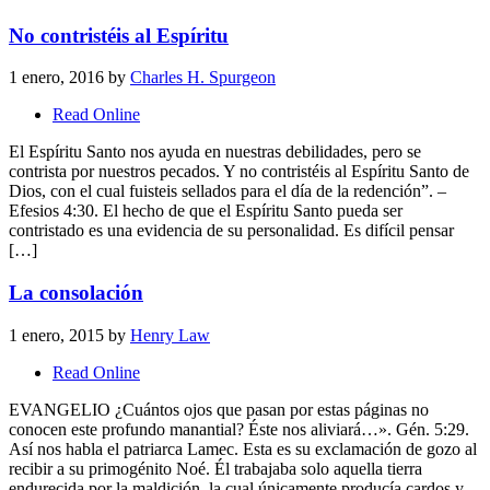
No contristéis al Espíritu
1 enero, 2016
by
Charles H. Spurgeon
Read Online
El Espíritu Santo nos ayuda en nuestras debilidades, pero se
contrista por nuestros pecados. Y no contristéis al Espíritu Santo de
Dios, con el cual fuisteis sellados para el día de la redención”. –
Efesios 4:30. El hecho de que el Espíritu Santo pueda ser
contristado es una evidencia de su personalidad. Es difícil pensar
[…]
La consolación
1 enero, 2015
by
Henry Law
Read Online
EVANGELIO ¿Cuántos ojos que pasan por estas páginas no
conocen este profundo manantial? Éste nos aliviará…». Gén. 5:29.
Así nos habla el patriarca Lamec. Esta es su exclamación de gozo al
recibir a su primogénito Noé. Él trabajaba solo aquella tierra
endurecida por la maldición, la cual únicamente producía cardos y