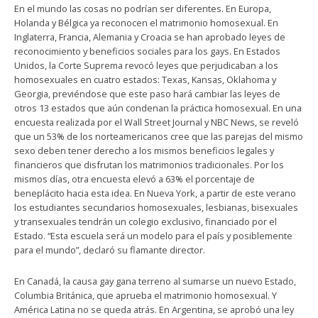
En el mundo las cosas no podrían ser diferentes. En Europa,
Holanda y Bélgica ya reconocen el matrimonio homosexual. En
Inglaterra, Francia, Alemania y Croacia se han aprobado leyes de
reconocimiento y beneficios sociales para los gays. En Estados
Unidos, la Corte Suprema revocó leyes que perjudicaban a los
homosexuales en cuatro estados: Texas, Kansas, Oklahoma y
Georgia, previéndose que este paso hará cambiar las leyes de
otros 13 estados que aún condenan la práctica homosexual. En una
encuesta realizada por el Wall Street Journal y NBC News, se reveló
que un 53% de los norteamericanos cree que las parejas del mismo
sexo deben tener derecho a los mismos beneficios legales y
financieros que disfrutan los matrimonios tradicionales. Por los
mismos días, otra encuesta elevó a 63% el porcentaje de
beneplácito hacia esta idea. En Nueva York, a partir de este verano
los estudiantes secundarios homosexuales, lesbianas, bisexuales
y transexuales tendrán un colegio exclusivo, financiado por el
Estado. “Esta escuela será un modelo para el país y posiblemente
para el mundo”, declaró su flamante director.
En Canadá, la causa gay gana terreno al sumarse un nuevo Estado,
Columbia Británica, que aprueba el matrimonio homosexual. Y
América Latina no se queda atrás. En Argentina, se aprobó una ley