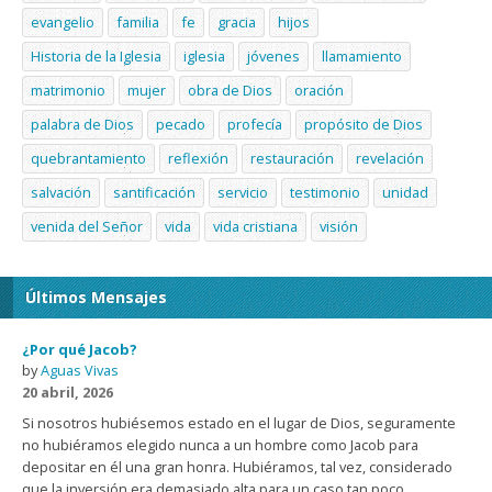
evangelio
familia
fe
gracia
hijos
Historia de la Iglesia
iglesia
jóvenes
llamamiento
matrimonio
mujer
obra de Dios
oración
palabra de Dios
pecado
profecía
propósito de Dios
quebrantamiento
reflexión
restauración
revelación
salvación
santificación
servicio
testimonio
unidad
venida del Señor
vida
vida cristiana
visión
Últimos Mensajes
¿Por qué Jacob?
by
Aguas Vivas
20 abril, 2026
Si nosotros hubiésemos estado en el lugar de Dios, seguramente
no hubiéramos elegido nunca a un hombre como Jacob para
depositar en él una gran honra. Hubiéramos, tal vez, considerado
que la inversión era demasiado alta para un caso tan poco