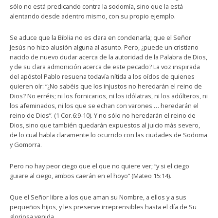
sólo no está predicando contra la sodomía, sino que la está
alentando desde adentro mismo, con su propio ejemplo.
Se aduce que la Biblia no es clara en condenarla; que el Señor
Jesús no hizo alusión alguna al asunto. Pero, ¿puede un cristiano
nacido de nuevo dudar acerca de la autoridad de la Palabra de Dios,
y de su clara admonición acerca de este pecado? La voz inspirada
del apóstol Pablo resuena todavía nítida a los oídos de quienes
quieren oír: “¿No sabéis que los injustos no heredarán el reino de
Dios? No erréis; ni los fornicarios, ni los idólatras, ni los adúlteros, ni
los afeminados, ni los que se echan con varones … heredarán el
reino de Dios”. (1 Cor.6:9-10). Y no sólo no heredarán el reino de
Dios, sino que también quedarán expuestos al juicio más severo,
de lo cual habla claramente lo ocurrido con las ciudades de Sodoma
y Gomorra.
Pero no hay peor ciego que el que no quiere ver; “y si el ciego
guiare al ciego, ambos caerán en el hoyo” (Mateo 15:14).
Que el Señor libre a los que aman su Nombre, a ellos y a sus
pequeños hijos, y les preserve irreprensibles hasta el día de Su
gloriosa venida.