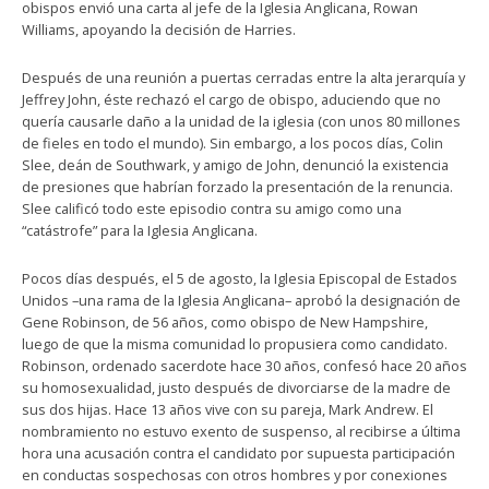
obispos envió una carta al jefe de la Iglesia Anglicana, Rowan
Williams, apoyando la decisión de Harries.
Después de una reunión a puertas cerradas entre la alta jerarquía y
Jeffrey John, éste rechazó el cargo de obispo, aduciendo que no
quería causarle daño a la unidad de la iglesia (con unos 80 millones
de fieles en todo el mundo). Sin embargo, a los pocos días, Colin
Slee, deán de Southwark, y amigo de John, denunció la existencia
de presiones que habrían forzado la presentación de la renuncia.
Slee calificó todo este episodio contra su amigo como una
“catástrofe” para la Iglesia Anglicana.
Pocos días después, el 5 de agosto, la Iglesia Episcopal de Estados
Unidos –una rama de la Iglesia Anglicana– aprobó la designación de
Gene Robinson, de 56 años, como obispo de New Hampshire,
luego de que la misma comunidad lo propusiera como candidato.
Robinson, ordenado sacerdote hace 30 años, confesó hace 20 años
su homosexualidad, justo después de divorciarse de la madre de
sus dos hijas. Hace 13 años vive con su pareja, Mark Andrew. El
nombramiento no estuvo exento de suspenso, al recibirse a última
hora una acusación contra el candidato por supuesta participación
en conductas sospechosas con otros hombres y por conexiones