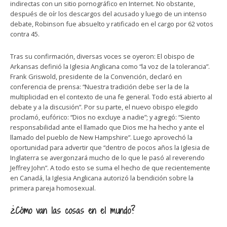
indirectas con un sitio pornográfico en Internet. No obstante,
después de oír los descargos del acusado y luego de un intenso
debate, Robinson fue absuelto y ratificado en el cargo por 62 votos
contra 45.
Tras su confirmación, diversas voces se oyeron: El obispo de
Arkansas definió la Iglesia Anglicana como “la voz de la tolerancia”.
Frank Griswold, presidente de la Convención, declaró en
conferencia de prensa: “Nuestra tradición debe ser la de la
multiplicidad en el contexto de una fe general. Todo está abierto al
debate y a la discusión”. Por su parte, el nuevo obispo elegido
proclamó, eufórico: “Dios no excluye a nadie”; y agregó: “Siento
responsabilidad ante el llamado que Dios me ha hecho y ante el
llamado del pueblo de New Hampshire”. Luego aprovechó la
oportunidad para advertir que “dentro de pocos años la Iglesia de
Inglaterra se avergonzará mucho de lo que le pasó al reverendo
Jeffrey John”. A todo esto se suma el hecho de que recientemente
en Canadá, la Iglesia Anglicana autorizó la bendición sobre la
primera pareja homosexual.
¿Cómo van las cosas en el mundo?