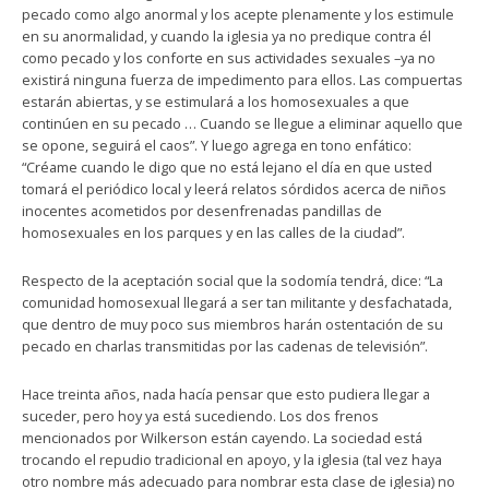
pecado como algo anormal y los acepte plenamente y los estimule
en su anormalidad, y cuando la iglesia ya no predique contra él
como pecado y los conforte en sus actividades sexuales –ya no
existirá ninguna fuerza de impedimento para ellos. Las compuertas
estarán abiertas, y se estimulará a los homosexuales a que
continúen en su pecado … Cuando se llegue a eliminar aquello que
se opone, seguirá el caos”. Y luego agrega en tono enfático:
“Créame cuando le digo que no está lejano el día en que usted
tomará el periódico local y leerá relatos sórdidos acerca de niños
inocentes acometidos por desenfrenadas pandillas de
homosexuales en los parques y en las calles de la ciudad”.
Respecto de la aceptación social que la sodomía tendrá, dice: “La
comunidad homosexual llegará a ser tan militante y desfachatada,
que dentro de muy poco sus miembros harán ostentación de su
pecado en charlas transmitidas por las cadenas de televisión”.
Hace treinta años, nada hacía pensar que esto pudiera llegar a
suceder, pero hoy ya está sucediendo. Los dos frenos
mencionados por Wilkerson están cayendo. La sociedad está
trocando el repudio tradicional en apoyo, y la iglesia (tal vez haya
otro nombre más adecuado para nombrar esta clase de iglesia) no