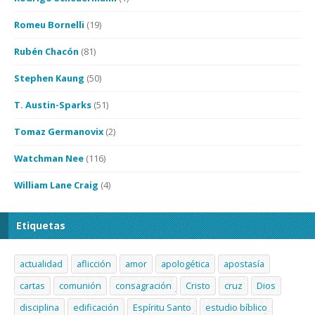
Romeu Bornelli
(19)
Rubén Chacón
(81)
Stephen Kaung
(50)
T. Austin-Sparks
(51)
Tomaz Germanovix
(2)
Watchman Nee
(116)
William Lane Craig
(4)
Etiquetas
actualidad
aflicción
amor
apologética
apostasía
cartas
comunión
consagración
Cristo
cruz
Dios
disciplina
edificación
Espíritu Santo
estudio bíblico