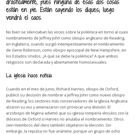
drásticamente, pues ninguna de esas dos cosas
están en pie. Están cayendo los diques; luego
vendrá el caos.
No bien se silenciaban las voces sobre la polémica en torno al cuasi
nombramiento de Jeffrey John como obispo anglicano de Reading,
en Inglaterra, cuando surgió intempestivamente el nombramiento
de Gene Robinson, como obispo episcopal de New Hampshire, en
los Estados Unidos. ¿A qué se debe la polémica? A que ambos
religiosos son declarada y abiertamente homosexuales.
La iglesia hace noticia
Cuando en el mes de junio, Richard Harries, obispo de Oxford,
publicó su decisión de nombrar a Jeffrey John como nuevo obispo
de Reading, los sectores más conservadores de la Iglesia Anglicana
alzaron su voz y amenazaron con provocar una división. El
arzobispo de Nigeria advirtió que su iglesia rompería vínculos con la
diócesis de Oxford si Harries no anulaba el nombramiento. Otros
cien miembros del clero también objetaron la elección. Sin
embargo, la repulsa no fue unánime, porque un grupo de ocho