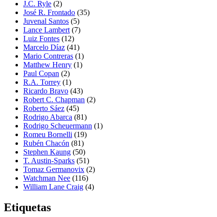
J.C. Ryle
(2)
José R. Frontado
(35)
Juvenal Santos
(5)
Lance Lambert
(7)
Luiz Fontes
(12)
Marcelo Díaz
(41)
Mario Contreras
(1)
Matthew Henry
(1)
Paul Copan
(2)
R.A. Torrey
(1)
Ricardo Bravo
(43)
Robert C. Chapman
(2)
Roberto Sáez
(45)
Rodrigo Abarca
(81)
Rodrigo Scheuermann
(1)
Romeu Bornelli
(19)
Rubén Chacón
(81)
Stephen Kaung
(50)
T. Austin-Sparks
(51)
Tomaz Germanovix
(2)
Watchman Nee
(116)
William Lane Craig
(4)
Etiquetas