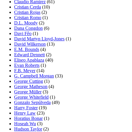
Claudio Ramírez
(61)
Cristian Cerda
(10)
Cristian Rojas
(2)
Cristian Romo
(1)
D.L. Moody
(2)
Dana Congdon
(6)
Davi Fêo
(1)
David Martyn Lloyd-Jones
(1)
David Wilkerson
(13)
E.M. Bounds
(4)
Edward Dennett
(2)
Eliseo Apablaza
(40)
Evan Roberts
(1)
F.B. Meyer
(14)
G. Campbell Morgan
(33)
George Cutting
(1)
George Matheson
(4)
George Müller
(3)
George Whitefield
(1)
Gonzalo Sepúlveda
(49)
Harry Foster
(19)
Henry Law
(23)
Horatius Bonar
(1)
Hoseah Wu
(3)
Hudson Taylor
(2)