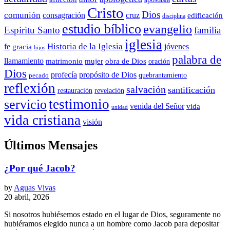
Cristo
Dios
comunión
consagración
cruz
edificación
disciplina
estudio bíblico
evangelio
Espíritu Santo
familia
iglesia
Historia de la Iglesia
fe
jóvenes
gracia
hijos
palabra de
llamamiento
matrimonio
mujer
obra de Dios
oración
Dios
propósito de Dios
profecía
quebrantamiento
pecado
reflexión
salvación
santificación
restauración
revelación
testimonio
servicio
venida del Señor
vida
unidad
vida cristiana
visión
Últimos Mensajes
¿Por qué Jacob?
by
Aguas Vivas
20 abril, 2026
Si nosotros hubiésemos estado en el lugar de Dios, seguramente no
hubiéramos elegido nunca a un hombre como Jacob para depositar