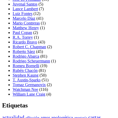
Juvenal Santos
(5)
Lance Lambert
(7)
Luiz Fontes
(12)
Marcelo Díaz
(41)
Mario Contreras
(1)
Matthew Henry
(1)
Paul Copan
(2)
R.A. Torrey
(1)
Ricardo Bravo
(43)
Robert C. Chapman
(2)
Roberto Sáez
(45)
Rodrigo Abarca
(81)
Rodrigo Scheuermann
(1)
Romeu Bornelli
(19)
Rubén Chacón
(81)
Stephen Kaung
(50)
T. Austin-Sparks
(51)
Tomaz Germanovix
(2)
Watchman Nee
(116)
William Lane Craig
(4)
Etiquetas
actualidad
cartas
apologética
amor
aflicción
apostasía