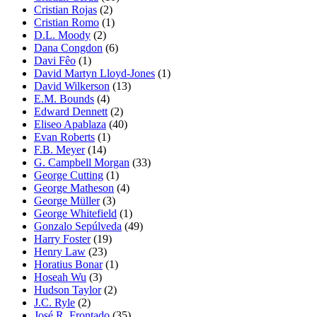
Cristian Rojas
(2)
Cristian Romo
(1)
D.L. Moody
(2)
Dana Congdon
(6)
Davi Fêo
(1)
David Martyn Lloyd-Jones
(1)
David Wilkerson
(13)
E.M. Bounds
(4)
Edward Dennett
(2)
Eliseo Apablaza
(40)
Evan Roberts
(1)
F.B. Meyer
(14)
G. Campbell Morgan
(33)
George Cutting
(1)
George Matheson
(4)
George Müller
(3)
George Whitefield
(1)
Gonzalo Sepúlveda
(49)
Harry Foster
(19)
Henry Law
(23)
Horatius Bonar
(1)
Hoseah Wu
(3)
Hudson Taylor
(2)
J.C. Ryle
(2)
José R. Frontado
(35)