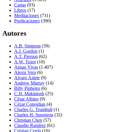
Cartas
(93)
Libros
(17)
Meditaciones
(731)
Predicaciones
(390)
Autores
A.B. Simpson
(39)
A.J. Gordon
(1)
A.T. Pierson
(62)
A.W. Tozer
(10)
Aguas Vivas
(1.407)
Alexis Vera
(6)
Alvaro Astete
(9)
Andrew Murray
(14)
Billy Pinheiro
(6)
C.H. Makintosh
(25)
César Albino
(9)
Cézar Coneglian
(4)
Charles G. Trumbull
(1)
Charles H. Spurgeon
(32)
Christian Chen
(57)
Claudio Ramírez
(61)
Cristian Cerda
(10)