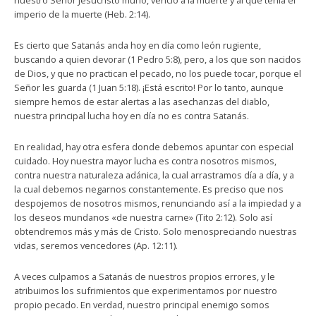
nuestro Señor Jesucristo murió, venció a la muerte y al que tenía el
imperio de la muerte (Heb. 2:14).
Es cierto que Satanás anda hoy en día como león rugiente,
buscando a quien devorar (1 Pedro 5:8), pero, a los que son nacidos
de Dios, y que no practican el pecado, no los puede tocar, porque el
Señor les guarda (1 Juan 5:18). ¡Está escrito! Por lo tanto, aunque
siempre hemos de estar alertas a las asechanzas del diablo,
nuestra principal lucha hoy en día no es contra Satanás.
En realidad, hay otra esfera donde debemos apuntar con especial
cuidado. Hoy nuestra mayor lucha es contra nosotros mismos,
contra nuestra naturaleza adánica, la cual arrastramos día a día, y a
la cual debemos negarnos constantemente. Es preciso que nos
despojemos de nosotros mismos, renunciando así a la impiedad y a
los deseos mundanos «de nuestra carne» (Tito 2:12). Solo así
obtendremos más y más de Cristo. Solo menospreciando nuestras
vidas, seremos vencedores (Ap. 12:11).
A veces culpamos a Satanás de nuestros propios errores, y le
atribuimos los sufrimientos que experimentamos por nuestro
propio pecado. En verdad, nuestro principal enemigo somos