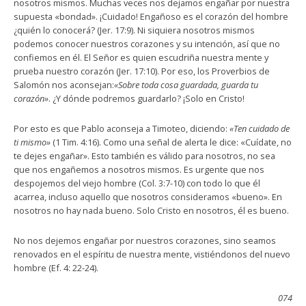
nosotros mismos. Muchas veces nos dejamos engañar por nuestra
supuesta «bondad». ¡Cuidado! Engañoso es el corazón del hombre
¿quién lo conocerá? (Jer. 17:9). Ni siquiera nosotros mismos
podemos conocer nuestros corazones y su intención, así que no
confiemos en él. El Señor es quien escudriña nuestra mente y
prueba nuestro corazón (Jer. 17:10). Por eso, los Proverbios de
Salomón nos aconsejan:
«Sobre toda cosa guardada, guarda tu
corazón»
. ¿Y dónde podremos guardarlo? ¡Solo en Cristo!
Por esto es que Pablo aconseja a Timoteo, diciendo:
«Ten cuidado de
ti mismo»
(1 Tim. 4:16). Como una señal de alerta le dice: «Cuídate, no
te dejes engañar». Esto también es válido para nosotros, no sea
que nos engañemos a nosotros mismos. Es urgente que nos
despojemos del viejo hombre (Col. 3:7-10) con todo lo que él
acarrea, incluso aquello que nosotros consideramos «bueno». En
nosotros no hay nada bueno. Solo Cristo en nosotros, él es bueno.
No nos dejemos engañar por nuestros corazones, sino seamos
renovados en el espíritu de nuestra mente, vistiéndonos del nuevo
hombre (Ef. 4: 22-24).
074