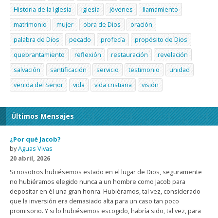
Historia de la Iglesia
iglesia
jóvenes
llamamiento
matrimonio
mujer
obra de Dios
oración
palabra de Dios
pecado
profecía
propósito de Dios
quebrantamiento
reflexión
restauración
revelación
salvación
santificación
servicio
testimonio
unidad
venida del Señor
vida
vida cristiana
visión
Últimos Mensajes
¿Por qué Jacob?
by
Aguas Vivas
20 abril, 2026
Si nosotros hubiésemos estado en el lugar de Dios, seguramente
no hubiéramos elegido nunca a un hombre como Jacob para
depositar en él una gran honra. Hubiéramos, tal vez, considerado
que la inversión era demasiado alta para un caso tan poco
promisorio. Y si lo hubiésemos escogido, habría sido, tal vez, para