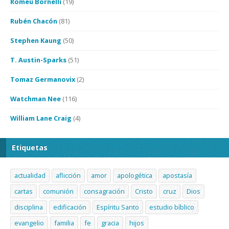
Romeu Bornelli
(19)
Rubén Chacón
(81)
Stephen Kaung
(50)
T. Austin-Sparks
(51)
Tomaz Germanovix
(2)
Watchman Nee
(116)
William Lane Craig
(4)
Etiquetas
actualidad
aflicción
amor
apologética
apostasía
cartas
comunión
consagración
Cristo
cruz
Dios
disciplina
edificación
Espíritu Santo
estudio bíblico
evangelio
familia
fe
gracia
hijos