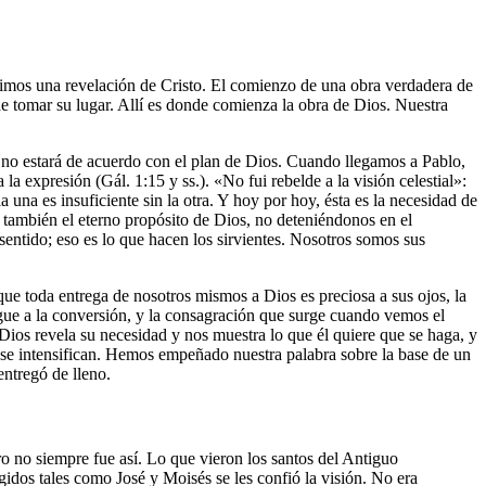
bimos una revelación de Cristo. El comienzo de una obra verdadera de
e tomar su lugar. Allí es donde comienza la obra de Dios. Nuestra
o no estará de acuerdo con el plan de Dios. Cuando llegamos a Pablo,
la expresión (Gál. 1:15 y ss.). «No fui rebelde a la visión celestial»:
a una es insuficiente sin la otra. Y hoy por hoy, ésta es la necesidad de
o también el eterno propósito de Dios, no deteniéndonos en el
ntido; eso es lo que hacen los sirvientes. Nosotros somos sus
que toda entrega de nosotros mismos a Dios es preciosa a sus ojos, la
igue a la conversión, y la consagración que surge cuando vemos el
Dios revela su necesidad y nos muestra lo que él quiere que se haga, y
 se intensifican. Hemos empeñado nuestra palabra sobre la base de un
entregó de lleno.
ro no siempre fue así. Lo que vieron los santos del Antiguo
gidos tales como José y Moisés se les confió la visión. No era