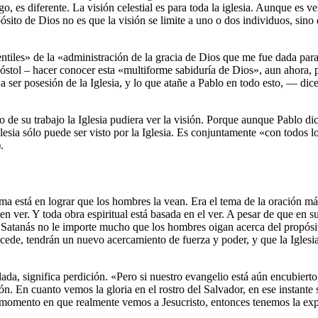
 es diferente. La visión celestial es para toda la iglesia. Aunque es v
sito de Dios no es que la visión se limite a uno o dos individuos, sino 
entiles» de la «administración de la gracia de Dios que me fue dada para
apóstol – hacer conocer esta «multiforme sabiduría de Dios», aun ahora, p
 ser posesión de la Iglesia, y lo que atañe a Pablo en todo esto, — dice 
de su trabajo la Iglesia pudiera ver la visión. Porque aunque Pablo di
glesia sólo puede ser visto por la Iglesia. Es conjuntamente «con todo
.
a está en lograr que los hombres la vean. Era el tema de la oración más a
e en ver. Y toda obra espiritual está basada en el ver. A pesar de que en
 a Satanás no le importe mucho que los hombres oigan acerca del propó
ucede, tendrán un nuevo acercamiento de fuerza y poder, y que la Iglesi
elada, significa perdición. «Pero si nuestro evangelio está aún encubiert
ción. En cuanto vemos la gloria en el rostro del Salvador, en ese instan
 momento en que realmente vemos a Jesucristo, entonces tenemos la exp