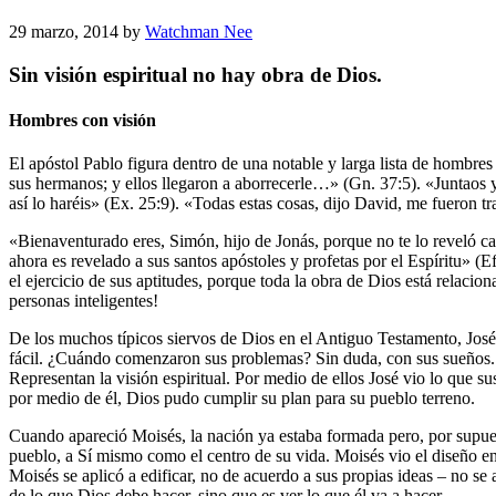
29 marzo, 2014
by
Watchman Nee
Sin visión espiritual no hay obra de Dios.
Hombres con visión
El apóstol Pablo figura dentro de una notable y larga lista de hombr
sus hermanos; y ellos llegaron a aborrecerle…» (Gn. 37:5). «Juntaos 
así lo haréis» (Ex. 25:9). «Todas estas cosas, dijo David, me fueron t
«Bienaventurado eres, Simón, hijo de Jonás, porque no te lo reveló c
ahora es revelado a sus santos apóstoles y profetas por el Espíritu»
el ejercicio de sus aptitudes, porque toda la obra de Dios está relacio
personas inteligentes!
De los muchos típicos siervos de Dios en el Antiguo Testamento, José 
fácil. ¿Cuándo comenzaron sus problemas? Sin duda, con sus sueños. E
Representan la visión espiritual. Por medio de ellos José vio lo que s
por medio de él, Dios pudo cumplir su plan para su pueblo terreno.
Cuando apareció Moisés, la nación ya estaba formada pero, por supuesto
pueblo, a Sí mismo como el centro de su vida. Moisés vio el diseño en 
Moisés se aplicó a edificar, no de acuerdo a sus propias ideas – no se 
de lo que Dios debe hacer, sino que es ver lo que él va a hacer.