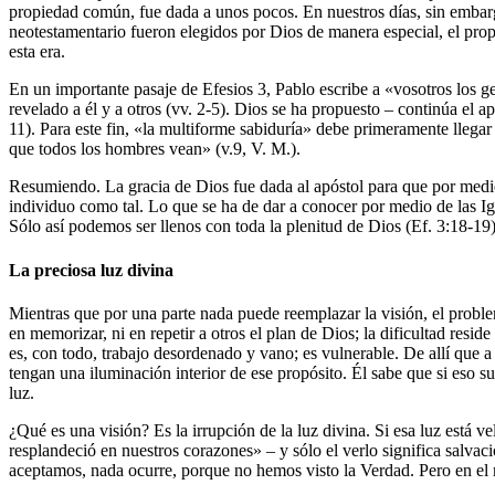
propiedad común, fue dada a unos pocos. En nuestros días, sin embargo,
neotestamentario fueron elegidos por Dios de manera especial, el propó
esta era.
En un importante pasaje de Efesios 3, Pablo escribe a «vosotros los g
revelado a él y a otros (vv. 2-5). Dios se ha propuesto – continúa el 
11). Para este fin, «la multiforme sabiduría» debe primeramente llegar a
que todos los hombres vean» (v.9, V. M.).
Resumiendo. La gracia de Dios fue dada al apóstol para que por medio 
individuo como tal. Lo que se ha de dar a conocer por medio de las I
Sólo así podemos ser llenos con toda la plenitud de Dios (Ef. 3:18-19)
La preciosa luz divina
Mientras que por una parte nada puede reemplazar la visión, el problem
en memorizar, ni en repetir a otros el plan de Dios; la dificultad resid
es, con todo, trabajo desordenado y vano; es vulnerable. De allí que
tengan una iluminación interior de ese propósito. Él sabe que si eso s
luz.
¿Qué es una visión? Es la irrupción de la luz divina. Si esa luz está v
resplandeció en nuestros corazones» – y sólo el verlo significa salva
aceptamos, nada ocurre, porque no hemos visto la Verdad. Pero en el