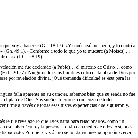
lo que voy a hacer?» (Gn. 18:17). «Y soñó José un sueño, y lo contó a
ros» (Gn. 49:1). «Conforme a todo lo que yo te muestre (a Moisés) …
 diseño» (1 Cr. 28:19).
 revelación me fue declarado (a Pablo)… el misterio de Cristo… como
» (Hch. 20:27). Ninguno de estos hombres entró en la obra de Dios por
erse por revelación divina. ¡Qué tremenda dificultad es ésta para las
inguna falla aparente en su carácter, sabemos bien que su senda no fue
en el plan de Dios. Sus sueños fueron el comienzo de todo.
r firme a través de todas esas tristes experiencias que siguieron y,
sés le fue revelado lo que Dios haría para relacionarlos, como un
en ese tabernáculo y la presencia divina en medio de ellos. Así, pues,
e había visto. Porque la visión no se funda en nuestra opinión acerca