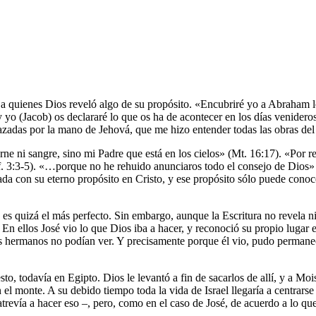
es a quienes Dios reveló algo de su propósito. «Encubriré yo a Abraham 
y yo (Jacob) os declararé lo que os ha de acontecer en los días venide
razadas por la mano de Jehová, que me hizo entender todas las obras del
arne ni sangre, sino mi Padre que está en los cielos» (Mt. 16:17). «Por
 (Ef. 3:3-5). «…porque no he rehuido anunciaros todo el consejo de Dios
nada con su eterno propósito en Cristo, y ese propósito sólo puede conoc
es quizá el más perfecto. Sin embargo, aunque la Escritura no revela n
n ellos José vio lo que Dios iba a hacer, y reconoció su propio lugar 
us hermanos no podían ver. Y precisamente porque él vio, pudo permanece
, todavía en Egipto. Dios le levantó a fin de sacarlos de allí, y a Moi
el monte. A su debido tiempo toda la vida de Israel llegaría a centrarse 
atrevía a hacer eso –, pero, como en el caso de José, de acuerdo a lo qu