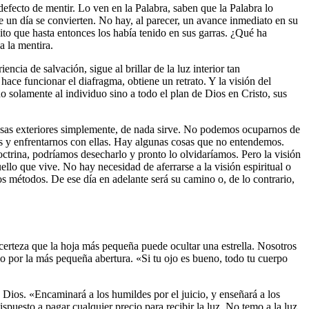
defecto de mentir. Lo ven en la Palabra, saben que la Palabra lo
 un día se convierten. No hay, al parecer, un avance inmediato en su
bito que hasta entonces los había tenido en sus garras. ¿Qué ha
a la mentira.
cia de salvación, sigue al brillar de la luz interior tan
ace funcionar el diafragma, obtiene un retrato. Y la visión del
no solamente al individuo sino a todo el plan de Dios en Cristo, sus
osas exteriores simplemente, de nada sirve. No podemos ocuparnos de
s y enfrentarnos con ellas. Hay algunas cosas que no entendemos.
octrina, podríamos desecharlo y pronto lo olvidaríamos. Pero la visión
ello que vive. No hay necesidad de aferrarse a la visión espiritual o
los métodos. De ese día en adelante será su camino o, de lo contrario,
certeza que la hoja más pequeña puede ocultar una estrella. Nosotros
aso por la más pequeña abertura. «Si tu ojo es bueno, todo tu cuerpo
de Dios. «Encaminará a los humildes por el juicio, y enseñará a los
puesto a pagar cualquier precio para recibir la luz. No temo a la luz.