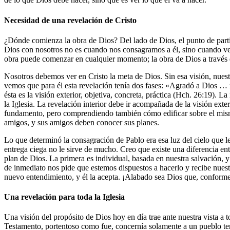
Necesidad de una revelación de Cristo
¿Dónde comienza la obra de Dios? Del lado de Dios, el punto de parti
Dios con nosotros no es cuando nos consagramos a él, sino cuando vem
obra puede comenzar en cualquier momento; la obra de Dios a través d
Nosotros debemos ver en Cristo la meta de Dios. Sin esa visión, nuest
vemos que para él esta revelación tenía dos fases: «Agradó a Dios … reve
ésta es la visión exterior, objetiva, concreta, práctica (Hch. 26:19). L
la Iglesia. La revelación interior debe ir acompañada de la visión ext
fundamento, pero comprendiendo también cómo edificar sobre el mismo.
amigos, y sus amigos deben conocer sus planes.
Lo que determinó la consagración de Pablo era esa luz del cielo que le
entrega ciega no le sirve de mucho. Creo que existe una diferencia en
plan de Dios. La primera es individual, basada en nuestra salvación, 
de inmediato nos pide que estemos dispuestos a hacerlo y recibe nues
nuevo entendimiento, y él la acepta. ¡Alabado sea Dios que, conforme 
Una revelación para toda la Iglesia
Una visión del propósito de Dios hoy en día trae ante nuestra vista a 
Testamento, portentoso como fue, concernía solamente a un pueblo terre