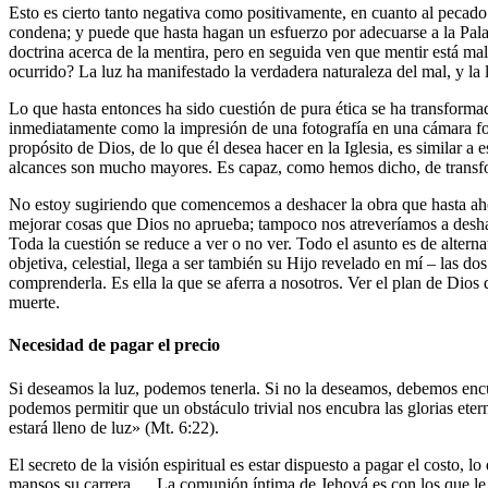
Esto es cierto tanto negativa como positivamente, en cuanto al pecado 
condena; y puede que hasta hagan un esfuerzo por adecuarse a la Pala
doctrina acerca de la mentira, pero en seguida ven que mentir está mal
ocurrido? La luz ha manifestado la verdadera naturaleza del mal, y la l
Lo que hasta entonces ha sido cuestión de pura ética se ha transformado
inmediatamente como la impresión de una fotografía en una cámara fotog
propósito de Dios, de lo que él desea hacer en la Iglesia, es similar a
alcances son mucho mayores. Es capaz, como hemos dicho, de transfo
No estoy sugiriendo que comencemos a deshacer la obra que hasta aho
mejorar cosas que Dios no aprueba; tampoco nos atreveríamos a desha
Toda la cuestión se reduce a ver o no ver. Todo el asunto es de altern
objetiva, celestial, llega a ser también su Hijo revelado en mí – las d
comprenderla. Es ella la que se aferra a nosotros. Ver el plan de Dios 
muerte.
Necesidad de pagar el precio
Si deseamos la luz, podemos tenerla. Si no la deseamos, debemos encub
podemos permitir que un obstáculo trivial nos encubra las glorias etern
estará lleno de luz» (Mt. 6:22).
El secreto de la visión espiritual es estar dispuesto a pagar el costo, 
mansos su carrera … La comunión íntima de Jehová es con los que le tem