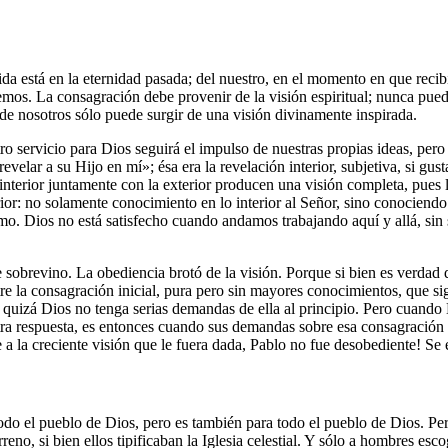
da está en la eternidad pasada; del nuestro, en el momento en que reci
os. La consagración debe provenir de la visión espiritual; nunca pued
e nosotros sólo puede surgir de una visión divinamente inspirada.
ro servicio para Dios seguirá el impulso de nuestras propias ideas, per
lar a su Hijo en mí»; ésa era la revelación interior, subjetiva, si gusta 
a interior juntamente con la exterior producen una visión completa, pues l
erior: no solamente conocimiento en lo interior al Señor, sino conociend
 Dios no está satisfecho cuando andamos trabajando aquí y allá, sin se
 sobrevino. La obediencia brotó de la visión. Porque si bien es verdad 
tre la consagración inicial, pura pero sin mayores conocimientos, que s
y quizá Dios no tenga serias demandas de ella al principio. Pero cuando 
tra respuesta, es entonces cuando sus demandas sobre esa consagración
a la creciente visión que le fuera dada, Pablo no fue desobediente! Se 
todo el pueblo de Dios, pero es también para todo el pueblo de Dios. Pe
no, si bien ellos tipificaban la Iglesia celestial. Y sólo a hombres esco