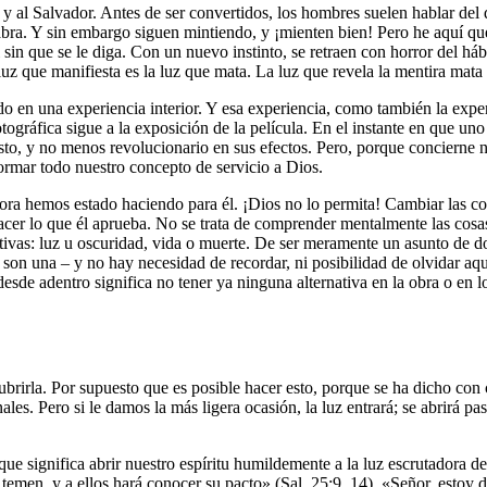
y al Salvador. Antes de ser convertidos, los hombres suelen hablar del 
bra. Y sin embargo siguen mintiendo, y ¡mienten bien! Pero he aquí que
 sin que se le diga. Con un nuevo instinto, se retraen con horror del há
uz que manifiesta es la luz que mata. La luz que revela la mentira mata 
 en una experiencia interior. Y esa experiencia, como también la experien
ráfica sigue a la exposición de la película. En el instante en que uno h
 esto, y no menos revolucionario en sus efectos. Pero, porque concierne 
rmar todo nuestro concepto de servicio a Dios.
ra hemos estado haciendo para él. ¡Dios no lo permita! Cambiar las c
cer lo que él aprueba. No se trata de comprender mentalmente las cosa
ativas: luz u oscuridad, vida o muerte. De ser meramente un asunto de d
os son una – y no hay necesidad de recordar, ni posibilidad de olvidar aqu
desde adentro significa no tener ya ninguna alternativa en la obra o en 
rirla. Por supuesto que es posible hacer esto, porque se ha dicho con 
ales. Pero si le damos la más ligera ocasión, la luz entrará; se abrirá p
lo que significa abrir nuestro espíritu humildemente a la luz escrutadora 
en, y a ellos hará conocer su pacto» (Sal. 25:9, 14). «Señor, estoy dis