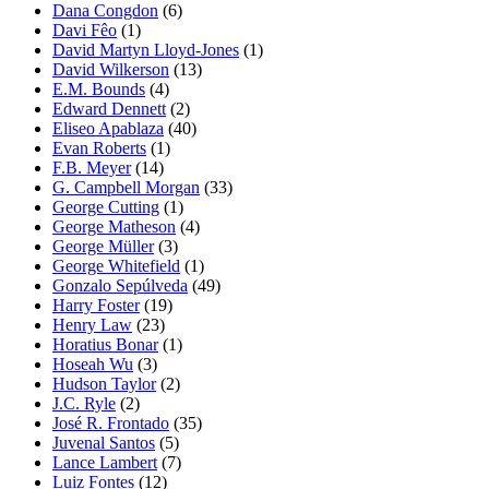
Dana Congdon
(6)
Davi Fêo
(1)
David Martyn Lloyd-Jones
(1)
David Wilkerson
(13)
E.M. Bounds
(4)
Edward Dennett
(2)
Eliseo Apablaza
(40)
Evan Roberts
(1)
F.B. Meyer
(14)
G. Campbell Morgan
(33)
George Cutting
(1)
George Matheson
(4)
George Müller
(3)
George Whitefield
(1)
Gonzalo Sepúlveda
(49)
Harry Foster
(19)
Henry Law
(23)
Horatius Bonar
(1)
Hoseah Wu
(3)
Hudson Taylor
(2)
J.C. Ryle
(2)
José R. Frontado
(35)
Juvenal Santos
(5)
Lance Lambert
(7)
Luiz Fontes
(12)