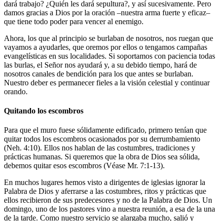
dará trabajo? ¿Quién les dará sepultura?, y así sucesivamente. Pero
damos gracias a Dios por la oración –nuestra arma fuerte y eficaz–
que tiene todo poder para vencer al enemigo.
Ahora, los que al principio se burlaban de nosotros, nos ruegan que
vayamos a ayudarles, que oremos por ellos o tengamos campañas
evangelísticas en sus localidades. Si soportamos con paciencia todas
las burlas, el Señor nos ayudará y, a su debido tiempo, hará de
nosotros canales de bendición para los que antes se burlaban.
Nuestro deber es permanecer fieles a la visión celestial y continuar
orando.
Quitando los escombros
Para que el muro fuese sólidamente edificado, primero tenían que
quitar todos los escombros ocasionados por su derrumbamiento
(Neh. 4:10). Ellos nos hablan de las costumbres, tradiciones y
prácticas humanas. Si queremos que la obra de Dios sea sólida,
debemos quitar esos escombros (Véase Mr. 7:1-13).
En muchos lugares hemos visto a dirigentes de iglesias ignorar la
Palabra de Dios y aferrarse a las costumbres, ritos y prácticas que
ellos recibieron de sus predecesores y no de la Palabra de Dios. Un
domingo, uno de los pastores vino a nuestra reunión, a esa de la una
de la tarde. Como nuestro servicio se alargaba mucho, salió y