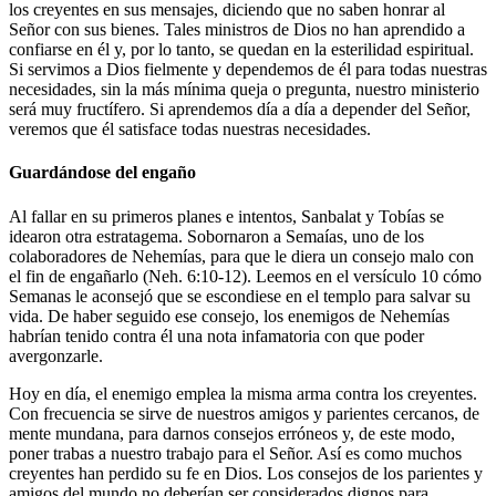
los creyentes en sus mensajes, diciendo que no saben honrar al
Señor con sus bienes. Tales ministros de Dios no han aprendido a
confiarse en él y, por lo tanto, se quedan en la esterilidad espiritual.
Si servimos a Dios fielmente y dependemos de él para todas nuestras
necesidades, sin la más mínima queja o pregunta, nuestro ministerio
será muy fructífero. Si aprendemos día a día a depender del Señor,
veremos que él satisface todas nuestras necesidades.
Guardándose del engaño
Al fallar en su primeros planes e intentos, Sanbalat y Tobías se
idearon otra estratagema. Sobornaron a Semaías, uno de los
colaboradores de Nehemías, para que le diera un consejo malo con
el fin de engañarlo (Neh. 6:10-12). Leemos en el versículo 10 cómo
Semanas le aconsejó que se escondiese en el templo para salvar su
vida. De haber seguido ese consejo, los enemigos de Nehemías
habrían tenido contra él una nota infamatoria con que poder
avergonzarle.
Hoy en día, el enemigo emplea la misma arma contra los creyentes.
Con frecuencia se sirve de nuestros amigos y parientes cercanos, de
mente mundana, para darnos consejos erróneos y, de este modo,
poner trabas a nuestro trabajo para el Señor. Así es como muchos
creyentes han perdido su fe en Dios. Los consejos de los parientes y
amigos del mundo no deberían ser considerados dignos para