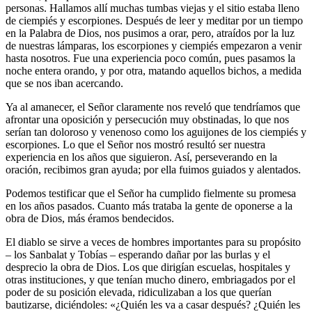
personas. Hallamos allí muchas tumbas viejas y el sitio estaba lleno
de ciempiés y escorpiones. Después de leer y meditar por un tiempo
en la Palabra de Dios, nos pusimos a orar, pero, atraídos por la luz
de nuestras lámparas, los escorpiones y ciempiés empezaron a venir
hasta nosotros. Fue una experiencia poco común, pues pasamos la
noche entera orando, y por otra, matando aquellos bichos, a medida
que se nos iban acercando.
Ya al amanecer, el Señor claramente nos reveló que tendríamos que
afrontar una oposición y persecución muy obstinadas, lo que nos
serían tan doloroso y venenoso como los aguijones de los ciempiés y
escorpiones. Lo que el Señor nos mostró resultó ser nuestra
experiencia en los años que siguieron. Así, perseverando en la
oración, recibimos gran ayuda; por ella fuimos guiados y alentados.
Podemos testificar que el Señor ha cumplido fielmente su promesa
en los años pasados. Cuanto más trataba la gente de oponerse a la
obra de Dios, más éramos bendecidos.
El diablo se sirve a veces de hombres importantes para su propósito
– los Sanbalat y Tobías – esperando dañar por las burlas y el
desprecio la obra de Dios. Los que dirigían escuelas, hospitales y
otras instituciones, y que tenían mucho dinero, embriagados por el
poder de su posición elevada, ridiculizaban a los que querían
bautizarse, diciéndoles: «¿Quién les va a casar después? ¿Quién les