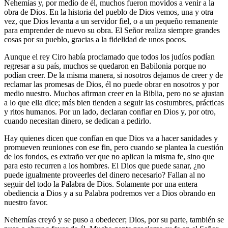
Nehemías y, por medio de él, muchos fueron movidos a venir a la
obra de Dios. En la historia del pueblo de Dios vemos, una y otra
vez, que Dios levanta a un servidor fiel, o a un pequeño remanente
para emprender de nuevo su obra. El Señor realiza siempre grandes
cosas por su pueblo, gracias a la fidelidad de unos pocos.
Aunque el rey Ciro había proclamado que todos los judíos podían
regresar a su país, muchos se quedaron en Babilonia porque no
podían creer. De la misma manera, si nosotros dejamos de creer y de
reclamar las promesas de Dios, él no puede obrar en nosotros y por
medio nuestro. Muchos afirman creer en la Biblia, pero no se ajustan
a lo que ella dice; más bien tienden a seguir las costumbres, prácticas
y ritos humanos. Por un lado, declaran confiar en Dios y, por otro,
cuando necesitan dinero, se dedican a pedirlo.
Hay quienes dicen que confían en que Dios va a hacer sanidades y
promueven reuniones con ese fin, pero cuando se plantea la cuestión
de los fondos, es extraño ver que no aplican la misma fe, sino que
para esto recurren a los hombres. El Dios que puede sanar, ¿no
puede igualmente proveerles del dinero necesario? Fallan al no
seguir del todo la Palabra de Dios. Solamente por una entera
obediencia a Dios y a su Palabra podremos ver a Dios obrando en
nuestro favor.
Nehemías creyó y se puso a obedecer; Dios, por su parte, también se