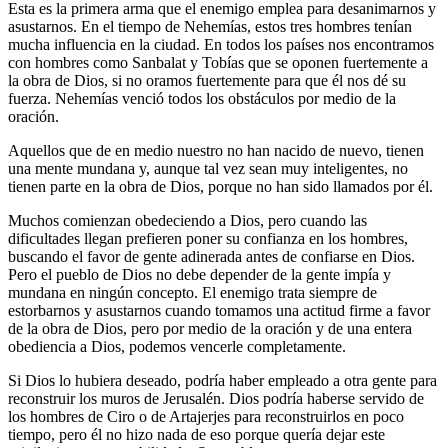
Esta es la primera arma que el enemigo emplea para desanimarnos y
asustarnos. En el tiempo de Nehemías, estos tres hombres tenían
mucha influencia en la ciudad. En todos los países nos encontramos
con hombres como Sanbalat y Tobías que se oponen fuertemente a
la obra de Dios, si no oramos fuertemente para que él nos dé su
fuerza. Nehemías venció todos los obstáculos por medio de la
oración.
Aquellos que de en medio nuestro no han nacido de nuevo, tienen
una mente mundana y, aunque tal vez sean muy inteligentes, no
tienen parte en la obra de Dios, porque no han sido llamados por él.
Muchos comienzan obedeciendo a Dios, pero cuando las
dificultades llegan prefieren poner su confianza en los hombres,
buscando el favor de gente adinerada antes de confiarse en Dios.
Pero el pueblo de Dios no debe depender de la gente impía y
mundana en ningún concepto. El enemigo trata siempre de
estorbarnos y asustarnos cuando tomamos una actitud firme a favor
de la obra de Dios, pero por medio de la oración y de una entera
obediencia a Dios, podemos vencerle completamente.
Si Dios lo hubiera deseado, podría haber empleado a otra gente para
reconstruir los muros de Jerusalén. Dios podría haberse servido de
los hombres de Ciro o de Artajerjes para reconstruirlos en poco
tiempo, pero él no hizo nada de eso porque quería dejar este