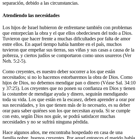
separación, debido a las circunstancias.
Atendiendo las necesidades
Los hijos de Israel hubieron de enfrentarse también con problemas
que entorpecían la obra y el que ellos obedeciesen del todo a Dios.
Tuvieron que hacer frente a muchas dificultades por falta de amor
entre ellos. En aquel tiempo había hambre en el país, muchos
tuvieron que empeñar sus tierras, sus viñas y sus casas a causa de la
pobreza, y ciertos judíos se comportaron como unos usureros (Ver
Neh. 5:2-5).
Como creyentes, es nuestro deber socorrer a los que están
necesitados; si no lo hacemos estorbaremos la obra de Dios. Como
hijos de Dios, no debemos mendigar pan o dinero (Véase Sal. 34:10
y 37:25). Los creyentes que no ponen su confianza en Dios y tienen
la costumbre de mendigar ayuda y dinero, seguirán mendigando
toda su vida. Los que están en la escasez, deben aprender a orar por
sus necesidades, y los que tienen más de lo necesario, es su deber
orar para saber quiénes son los que necesitan ayuda. Si se cumple
con esto, según Dios nos guíe, se podrá satisfacer muchas
necesidades y no se sufrirá ninguna pérdida.
Hace algunos años, me encontraba hospedado en casa de una
familia pobre, buenos creyentes. Por aquel entonces el marido había