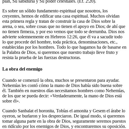
plan, Su sabiduría y Su poder celestiales. (Ef. 2:20).
Es sobre un sólido fundamento espiritual que nosotros, los
creyentes, hemos de edificar una casa espiritual. Muchos olvidan
esta primera regla y tratan de construir la casa de Dios sobre la
arena, o sea, sobre cosas que no tienen el apoyo en Dios; de ahí que
no tienen firmeza, y por eso vemos que todo se derrumba. Dios nos
advierte solemnemente en Hebreos 12:26, que él va a sacudir todo
lo que procede del hombre, toda práctica, denominaciones, etc.,
establecidas por los hombres. Todo lo que hagamos ha de basarse en
la Palabra de Dios, si queremos que nuestro trabajo lleve fruto y
resista la prueba de las fuerzas destructoras.
La obra del enemigo
Cuando se comenzó la obra, muchos se presentaron para ayudar.
Nehemías les contó cómo la mano de Dios había sido buena sobre
él. También en nuestros días necesitamos hombres como Nehemías,
de los que se pueda decir: «Verdaderamente, la mano de Dios está
sobre él».
Cuando Sanbalat el horonita, Tobías el amonita y Gesem el árabe lo
oyeron, se burlaron y los despreciaron. De igual modo, si queremos
tomar alguna parte en la obra de Dios, seguramente seremos puestos
en ridículo por los enemigos de Dios, y encontraremos su oposición.