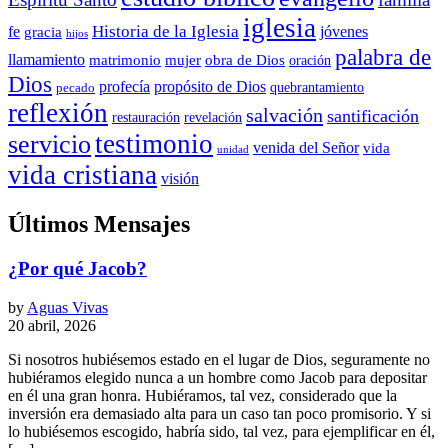
iglesia
Historia de la Iglesia
fe
jóvenes
gracia
hijos
palabra de
llamamiento
matrimonio
mujer
obra de Dios
oración
Dios
propósito de Dios
profecía
quebrantamiento
pecado
reflexión
salvación
santificación
restauración
revelación
testimonio
servicio
venida del Señor
vida
unidad
vida cristiana
visión
Últimos Mensajes
¿Por qué Jacob?
by
Aguas Vivas
20 abril, 2026
Si nosotros hubiésemos estado en el lugar de Dios, seguramente no
hubiéramos elegido nunca a un hombre como Jacob para depositar
en él una gran honra. Hubiéramos, tal vez, considerado que la
inversión era demasiado alta para un caso tan poco promisorio. Y si
lo hubiésemos escogido, habría sido, tal vez, para ejemplificar en él,