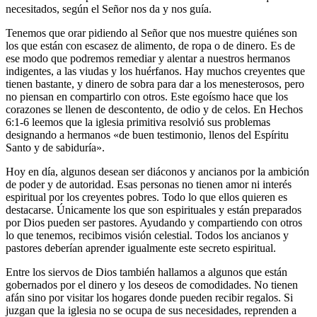
necesitados, según el Señor nos da y nos guía.
Tenemos que orar pidiendo al Señor que nos muestre quiénes son
los que están con escasez de alimento, de ropa o de dinero. Es de
ese modo que podremos remediar y alentar a nuestros hermanos
indigentes, a las viudas y los huérfanos. Hay muchos creyentes que
tienen bastante, y dinero de sobra para dar a los menesterosos, pero
no piensan en compartirlo con otros. Este egoísmo hace que los
corazones se llenen de descontento, de odio y de celos. En Hechos
6:1-6 leemos que la iglesia primitiva resolvió sus problemas
designando a hermanos «de buen testimonio, llenos del Espíritu
Santo y de sabiduría».
Hoy en día, algunos desean ser diáconos y ancianos por la ambición
de poder y de autoridad. Esas personas no tienen amor ni interés
espiritual por los creyentes pobres. Todo lo que ellos quieren es
destacarse. Únicamente los que son espirituales y están preparados
por Dios pueden ser pastores. Ayudando y compartiendo con otros
lo que tenemos, recibimos visión celestial. Todos los ancianos y
pastores deberían aprender igualmente este secreto espiritual.
Entre los siervos de Dios también hallamos a algunos que están
gobernados por el dinero y los deseos de comodidades. No tienen
afán sino por visitar los hogares donde pueden recibir regalos. Si
juzgan que la iglesia no se ocupa de sus necesidades, reprenden a