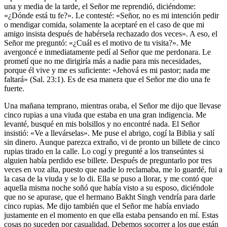
una y media de la tarde, el Señor me reprendió, diciéndome:
«¿Dónde está tu fe?». Le contesté: «Señor, no es mi intención pedir
o mendigar comida, solamente la aceptaré en el caso de que mi
amigo insista después de habérsela rechazado dos veces». A eso, el
Señor me preguntó: «¿Cuál es el motivo de tu visita?». Me
avergoncé e inmediatamente pedí al Señor que me perdonara. Le
prometí que no me dirigiría más a nadie para mis necesidades,
porque él vive y me es suficiente: «Jehová es mi pastor; nada me
faltará» (Sal. 23:1). Es de esa manera que el Señor me dio una fe
fuerte.
Una mañana temprano, mientras oraba, el Señor me dijo que llevase
cinco rupias a una viuda que estaba en una gran indigencia. Me
levanté, busqué en mis bolsillos y no encontré nada. El Señor
insistió: «Ve a llevárselas». Me puse el abrigo, cogí la Biblia y salí
sin dinero. Aunque parezca extraño, vi de pronto un billete de cinco
rupias tirado en la calle. Lo cogí y pregunté a los transeúntes si
alguien había perdido ese billete. Después de preguntarlo por tres
veces en voz alta, puesto que nadie lo reclamaba, me lo guardé, fui a
la casa de la viuda y se lo di. Ella se puso a llorar, y me contó que
aquella misma noche soñó que había visto a su esposo, diciéndole
que no se apurase, que el hermano Bakht Singh vendría para darle
cinco rupias. Me dijo también que el Señor me había enviado
justamente en el momento en que ella estaba pensando en mí. Estas
cosas no suceden por casualidad. Debemos socorrer a los que están