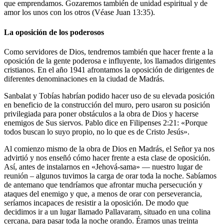
que emprendamos. Gozaremos también de unidad espiritual y de
amor los unos con los otros (Véase Juan 13:35).
La oposición de los poderosos
Como servidores de Dios, tendremos también que hacer frente a la
oposición de la gente poderosa e influyente, los llamados dirigentes
cristianos. En el año 1941 afrontamos la oposición de dirigentes de
diferentes denominaciones en la ciudad de Madrás.
Sanbalat y Tobías habrían podido hacer uso de su elevada posición
en beneficio de la construcción del muro, pero usaron su posición
privilegiada para poner obstáculos a la obra de Dios y hacerse
enemigos de Sus siervos. Pablo dice en Filipenses 2:21: «Porque
todos buscan lo suyo propio, no lo que es de Cristo Jesús».
Al comienzo mismo de la obra de Dios en Madrás, el Señor ya nos
advirtió y nos enseñó cómo hacer frente a esta clase de oposición.
Así, antes de instalarnos en «Jehová-sama» — nuestro lugar de
reunión – algunos tuvimos la carga de orar toda la noche. Sabíamos
de antemano que tendríamos que afrontar mucha persecución y
ataques del enemigo y que, a menos de orar con perseverancia,
seríamos incapaces de resistir a la oposición. De modo que
decidimos ir a un lugar llamado Pallavaram, situado en una colina
cercana, para pasar toda la noche orando. Éramos unas treinta