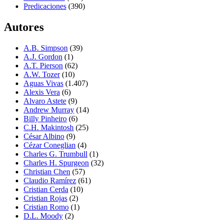
Predicaciones
(390)
Autores
A.B. Simpson
(39)
A.J. Gordon
(1)
A.T. Pierson
(62)
A.W. Tozer
(10)
Aguas Vivas
(1.407)
Alexis Vera
(6)
Alvaro Astete
(9)
Andrew Murray
(14)
Billy Pinheiro
(6)
C.H. Makintosh
(25)
César Albino
(9)
Cézar Coneglian
(4)
Charles G. Trumbull
(1)
Charles H. Spurgeon
(32)
Christian Chen
(57)
Claudio Ramírez
(61)
Cristian Cerda
(10)
Cristian Rojas
(2)
Cristian Romo
(1)
D.L. Moody
(2)