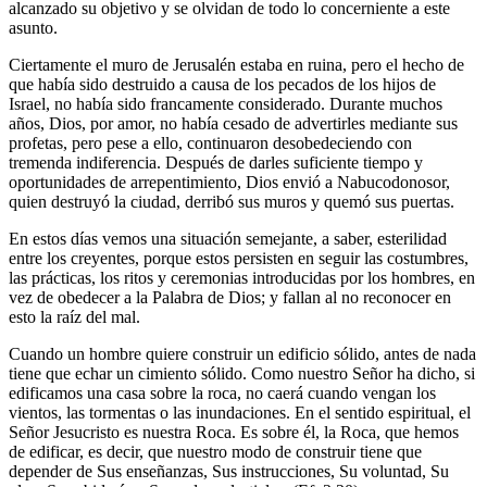
alcanzado su objetivo y se olvidan de todo lo concerniente a este
asunto.
Ciertamente el muro de Jerusalén estaba en ruina, pero el hecho de
que había sido destruido a causa de los pecados de los hijos de
Israel, no había sido francamente considerado. Durante muchos
años, Dios, por amor, no había cesado de advertirles mediante sus
profetas, pero pese a ello, continuaron desobedeciendo con
tremenda indiferencia. Después de darles suficiente tiempo y
oportunidades de arrepentimiento, Dios envió a Nabucodonosor,
quien destruyó la ciudad, derribó sus muros y quemó sus puertas.
En estos días vemos una situación semejante, a saber, esterilidad
entre los creyentes, porque estos persisten en seguir las costumbres,
las prácticas, los ritos y ceremonias introducidas por los hombres, en
vez de obedecer a la Palabra de Dios; y fallan al no reconocer en
esto la raíz del mal.
Cuando un hombre quiere construir un edificio sólido, antes de nada
tiene que echar un cimiento sólido. Como nuestro Señor ha dicho, si
edificamos una casa sobre la roca, no caerá cuando vengan los
vientos, las tormentas o las inundaciones. En el sentido espiritual, el
Señor Jesucristo es nuestra Roca. Es sobre él, la Roca, que hemos
de edificar, es decir, que nuestro modo de construir tiene que
depender de Sus enseñanzas, Sus instrucciones, Su voluntad, Su