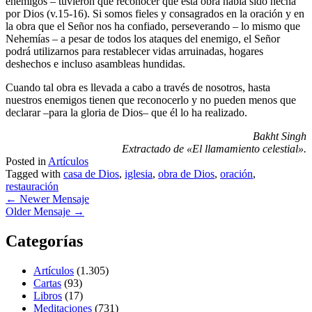
enemigos – tuvieron que reconocer que esta obra había sido hecha
por Dios (v.15-16). Si somos fieles y consagrados en la oración y en
la obra que el Señor nos ha confiado, perseverando – lo mismo que
Nehemías – a pesar de todos los ataques del enemigo, el Señor
podrá utilizarnos para restablecer vidas arruinadas, hogares
deshechos e incluso asambleas hundidas.
Cuando tal obra es llevada a cabo a través de nosotros, hasta
nuestros enemigos tienen que reconocerlo y no pueden menos que
declarar –para la gloria de Dios– que él lo ha realizado.
Bakht Singh
Extractado de «El llamamiento celestial».
Posted in
Artículos
Tagged with
casa de Dios
,
iglesia
,
obra de Dios
,
oración
,
restauración
←
Newer Mensaje
Older Mensaje
→
Categorías
Artículos
(1.305)
Cartas
(93)
Libros
(17)
Meditaciones
(731)