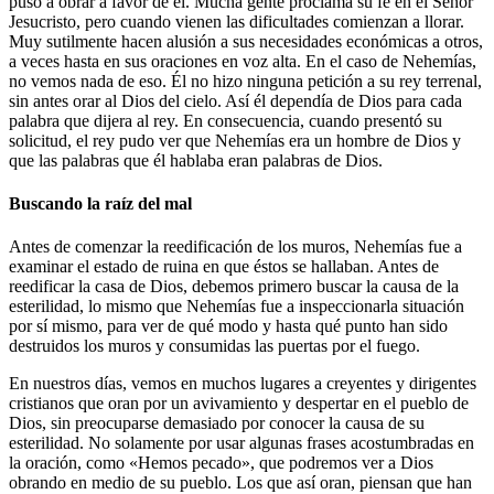
puso a obrar a favor de él. Mucha gente proclama su fe en el Señor
Jesucristo, pero cuando vienen las dificultades comienzan a llorar.
Muy sutilmente hacen alusión a sus necesidades económicas a otros,
a veces hasta en sus oraciones en voz alta. En el caso de Nehemías,
no vemos nada de eso. Él no hizo ninguna petición a su rey terrenal,
sin antes orar al Dios del cielo. Así él dependía de Dios para cada
palabra que dijera al rey. En consecuencia, cuando presentó su
solicitud, el rey pudo ver que Nehemías era un hombre de Dios y
que las palabras que él hablaba eran palabras de Dios.
Buscando la raíz del mal
Antes de comenzar la reedificación de los muros, Nehemías fue a
examinar el estado de ruina en que éstos se hallaban. Antes de
reedificar la casa de Dios, debemos primero buscar la causa de la
esterilidad, lo mismo que Nehemías fue a inspeccionarla situación
por sí mismo, para ver de qué modo y hasta qué punto han sido
destruidos los muros y consumidas las puertas por el fuego.
En nuestros días, vemos en muchos lugares a creyentes y dirigentes
cristianos que oran por un avivamiento y despertar en el pueblo de
Dios, sin preocuparse demasiado por conocer la causa de su
esterilidad. No solamente por usar algunas frases acostumbradas en
la oración, como «Hemos pecado», que podremos ver a Dios
obrando en medio de su pueblo. Los que así oran, piensan que han