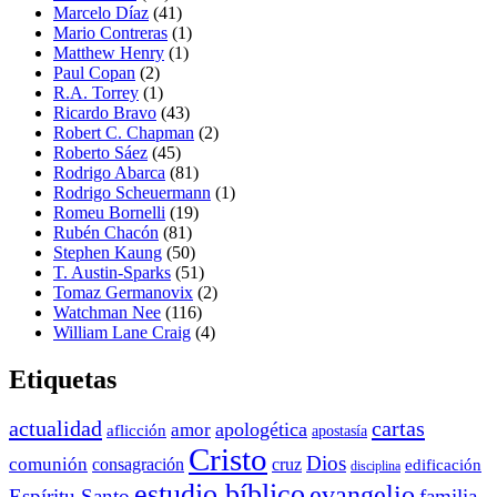
Marcelo Díaz
(41)
Mario Contreras
(1)
Matthew Henry
(1)
Paul Copan
(2)
R.A. Torrey
(1)
Ricardo Bravo
(43)
Robert C. Chapman
(2)
Roberto Sáez
(45)
Rodrigo Abarca
(81)
Rodrigo Scheuermann
(1)
Romeu Bornelli
(19)
Rubén Chacón
(81)
Stephen Kaung
(50)
T. Austin-Sparks
(51)
Tomaz Germanovix
(2)
Watchman Nee
(116)
William Lane Craig
(4)
Etiquetas
actualidad
cartas
apologética
amor
aflicción
apostasía
Cristo
Dios
comunión
consagración
cruz
edificación
disciplina
estudio bíblico
evangelio
Espíritu Santo
familia