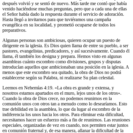
después volvió y se sentó de nuevo. Más tarde me contó que había
venido haciéndose muchas preguntas, pero que a cada una de ellas
el Señor había dado la respuesta durante el servicio de adoración.
Hasta llegó a invitarnos para que tuviéramos una campaña
evangélica en su localidad, y prometió ocuparse de todos los
preparativos.
Algunas personas son ambiciosas, quieren ocupar un puesto de
dirigente en la iglesia. Es Dios quien llama de entre su pueblo, a ser
pastores, evangelistas, predicadores, y así sucesivamente. Cuando él
llama, él también los designa y prepara. Hemos visto en algunas
asambleas cuánto escombro como divisiones, grupos y disputas
introducían aquellos que ambicionaban una posición en la iglesia. A
menos que este escombro sea quitado, la obra de Dios no podrá
establecerse según su Palabra, ni realizarse Su plan celestial.
Leemos en Nehemías 4:19. «La obra es grande y extensa, y
nosotros estamos apartados en el muro, lejos unos de los otros».
Cuando la obra de Dios crece, no podemos reunirnos en la
comunión unos con otros tan a menudo como lo desearíamos. Esto
trae debilidad en la asamblea, lo que da lugar al escombro de la
indiferencia los unos hacia los otros. Para eliminar esta dificultad,
necesitamos hacer un esfuerzo más a fin de reunirnos. Las reuniones
especiales, organizadas de vez en cuando, nos permiten estar juntos
en comunión fraternal y, de esa manera, allanar la dificultad de la