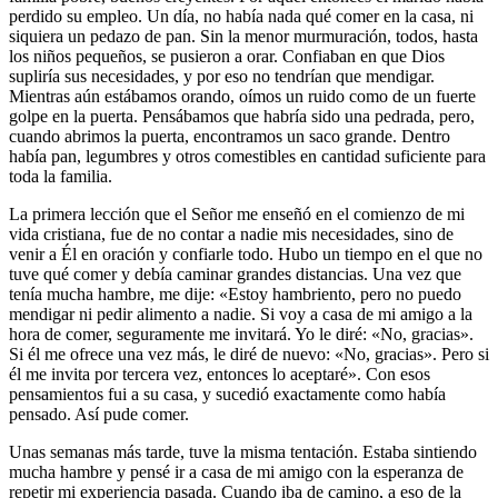
perdido su empleo. Un día, no había nada qué comer en la casa, ni
siquiera un pedazo de pan. Sin la menor murmuración, todos, hasta
los niños pequeños, se pusieron a orar. Confiaban en que Dios
supliría sus necesidades, y por eso no tendrían que mendigar.
Mientras aún estábamos orando, oímos un ruido como de un fuerte
golpe en la puerta. Pensábamos que habría sido una pedrada, pero,
cuando abrimos la puerta, encontramos un saco grande. Dentro
había pan, legumbres y otros comestibles en cantidad suficiente para
toda la familia.
La primera lección que el Señor me enseñó en el comienzo de mi
vida cristiana, fue de no contar a nadie mis necesidades, sino de
venir a Él en oración y confiarle todo. Hubo un tiempo en el que no
tuve qué comer y debía caminar grandes distancias. Una vez que
tenía mucha hambre, me dije: «Estoy hambriento, pero no puedo
mendigar ni pedir alimento a nadie. Si voy a casa de mi amigo a la
hora de comer, seguramente me invitará. Yo le diré: «No, gracias».
Si él me ofrece una vez más, le diré de nuevo: «No, gracias». Pero si
él me invita por tercera vez, entonces lo aceptaré». Con esos
pensamientos fui a su casa, y sucedió exactamente como había
pensado. Así pude comer.
Unas semanas más tarde, tuve la misma tentación. Estaba sintiendo
mucha hambre y pensé ir a casa de mi amigo con la esperanza de
repetir mi experiencia pasada. Cuando iba de camino, a eso de la