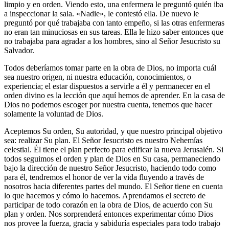
limpio y en orden. Viendo esto, una enfermera le preguntó quién iba
a inspeccionar la sala. «Nadie», le contestó ella. De nuevo le
preguntó por qué trabajaba con tanto empeño, si las otras enfermeras
no eran tan minuciosas en sus tareas. Ella le hizo saber entonces que
no trabajaba para agradar a los hombres, sino al Señor Jesucristo su
Salvador.
Todos deberíamos tomar parte en la obra de Dios, no importa cuál
sea nuestro origen, ni nuestra educación, conocimientos, o
experiencia; el estar dispuestos a servirle a él y permanecer en el
orden divino es la lección que aquí hemos de aprender. En la casa de
Dios no podemos escoger por nuestra cuenta, tenemos que hacer
solamente la voluntad de Dios.
Aceptemos Su orden, Su autoridad, y que nuestro principal objetivo
sea: realizar Su plan. El Señor Jesucristo es nuestro Nehemías
celestial. Él tiene el plan perfecto para edificar la nueva Jerusalén. Si
todos seguimos el orden y plan de Dios en Su casa, permaneciendo
bajo la dirección de nuestro Señor Jesucristo, haciendo todo como
para él, tendremos el honor de ver la vida fluyendo a través de
nosotros hacia diferentes partes del mundo. El Señor tiene en cuenta
lo que hacemos y cómo lo hacemos. Aprendamos el secreto de
participar de todo corazón en la obra de Dios, de acuerdo con Su
plan y orden. Nos sorprenderá entonces experimentar cómo Dios
nos provee la fuerza, gracia y sabiduría especiales para todo trabajo