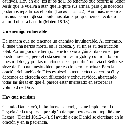
cautivos. Hoy en día, los hijos de Dios tenemos que pedirle al Señor
Jesús que le vuelva a atar, que le quite sus armas, para que nosotros
podamos repartirnos el botín (Lucas 11:21-22). Aun más, nosotros
mismos –como iglesia– podemos atarle, porque hemos recibido
autoridad para hacerlo (Mateo 18:18).
Un enemigo vulnerable
De manera que no tenemos un enemigo invulnerable. Al contrario,
él tiene una herida mortal en la cabeza, y su fin es su destrucción
total. Por un poco de tiempo tiene todavía algún ámbito en el que
puede moverse, pero él está siempre restringido y controlado por
nuestro Dios, y por las oraciones de su pueblo. Todavía el Señor se
sirve de Él para nuestro bien, por eso le permite actuar. Pero la
oración del pueblo de Dios es absolutamente efectiva contra él, y
debemos de ejercerla con diligencia y exhaustividad, abarcando
todas las áreas en que él parece estar interesado en estorbar la
voluntad de Dios.
Hay que persistir
Cuando Daniel oró, hubo fuerzas enemigas que impidieron la
llegada de la respuesta por algún tiempo, pero eso no impidió que
llegara. (Daniel 10:12-14). Sí ayudó a que Daniel se ejercitara en la
oración y en la paciencia.