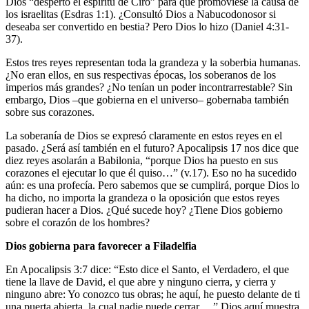
Dios “despertó el espíritu de Ciro” para que promoviese la causa de
los israelitas (Esdras 1:1). ¿Consultó Dios a Nabucodonosor si
deseaba ser convertido en bestia? Pero Dios lo hizo (Daniel 4:31-
37).
Estos tres reyes representan toda la grandeza y la soberbia humanas.
¿No eran ellos, en sus respectivas épocas, los soberanos de los
imperios más grandes? ¿No tenían un poder incontrarrestable? Sin
embargo, Dios –que gobierna en el universo– gobernaba también
sobre sus corazones.
La soberanía de Dios se expresó claramente en estos reyes en el
pasado. ¿Será así también en el futuro? Apocalipsis 17 nos dice que
diez reyes asolarán a Babilonia, “porque Dios ha puesto en sus
corazones el ejecutar lo que él quiso…” (v.17). Eso no ha sucedido
aún: es una profecía. Pero sabemos que se cumplirá, porque Dios lo
ha dicho, no importa la grandeza o la oposición que estos reyes
pudieran hacer a Dios. ¿Qué sucede hoy? ¿Tiene Dios gobierno
sobre el corazón de los hombres?
Dios gobierna para favorecer a Filadelfia
En Apocalipsis 3:7 dice: “Esto dice el Santo, el Verdadero, el que
tiene la llave de David, el que abre y ninguno cierra, y cierra y
ninguno abre: Yo conozco tus obras; he aquí, he puesto delante de ti
una puerta abierta, la cual nadie puede cerrar …” Dios aquí muestra