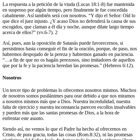
La respuesta a la petición de la viuda (Lucas 18:1-8) fue mantenida
en suspenso por algún tiempo, pero finalmente le fue concedida
cabalmente. Así también será con nosotros. “Y dijo el Señor: Oíd lo
que dice el juez injusto. ¿Y acaso Dios no defenderá la causa de sus
escogidos, que claman a él día y noche, aunque dilate largo tiempo
acerca de ellos?” (vv.6-7). 2
Así, pues, aun la oposición de Satanás puede favorecernos, si
persistimos hasta conseguir el fin de la oración, porque, de paso, nos
habremos despojado de la pereza y habremos ganado en paciencia.
“…a fin de que no os hagáis perezosos, sino imitadores de aquellos
que por la fe y la paciencia heredan las promesas.” (Hebreos 6:12).
Nosotros
Un tercer tipo de problemas lo ofrecemos nosotros mismos. Muchos
de nosotros somos pusilánimes para orar debido a que nos miramos
a nosotros mismos más que a Dios. Nuestra incredulidad, nuestra
falta de ejercicio y nuestra inconstancia parecen escollos insalvables
y pueden más que las santas promesas de Dios, a la hora de
enfrentar este asunto.
Siendo así, no vemos lo que el Padre ha hecho al ofrecernos en
Cristo, de pura gracia, todas las cosas (Rom.8:32), ni las promesas