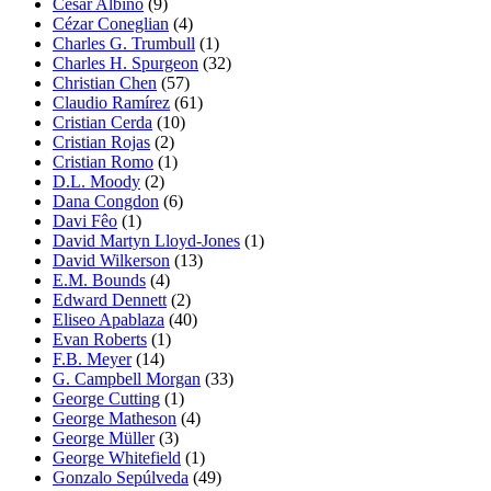
César Albino
(9)
Cézar Coneglian
(4)
Charles G. Trumbull
(1)
Charles H. Spurgeon
(32)
Christian Chen
(57)
Claudio Ramírez
(61)
Cristian Cerda
(10)
Cristian Rojas
(2)
Cristian Romo
(1)
D.L. Moody
(2)
Dana Congdon
(6)
Davi Fêo
(1)
David Martyn Lloyd-Jones
(1)
David Wilkerson
(13)
E.M. Bounds
(4)
Edward Dennett
(2)
Eliseo Apablaza
(40)
Evan Roberts
(1)
F.B. Meyer
(14)
G. Campbell Morgan
(33)
George Cutting
(1)
George Matheson
(4)
George Müller
(3)
George Whitefield
(1)
Gonzalo Sepúlveda
(49)