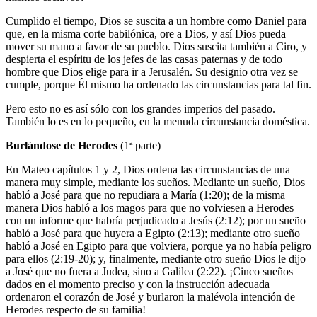
Cumplido el tiempo, Dios se suscita a un hombre como Daniel para
que, en la misma corte babilónica, ore a Dios, y así Dios pueda
mover su mano a favor de su pueblo. Dios suscita también a Ciro, y
despierta el espíritu de los jefes de las casas paternas y de todo
hombre que Dios elige para ir a Jerusalén. Su designio otra vez se
cumple, porque Él mismo ha ordenado las circunstancias para tal fin.
Pero esto no es así sólo con los grandes imperios del pasado.
También lo es en lo pequeño, en la menuda circunstancia doméstica.
Burlándose de Herodes
(1ª parte)
En Mateo capítulos 1 y 2, Dios ordena las circunstancias de una
manera muy simple, mediante los sueños. Mediante un sueño, Dios
habló a José para que no repudiara a María (1:20); de la misma
manera Dios habló a los magos para que no volviesen a Herodes
con un informe que habría perjudicado a Jesús (2:12); por un sueño
habló a José para que huyera a Egipto (2:13); mediante otro sueño
habló a José en Egipto para que volviera, porque ya no había peligro
para ellos (2:19-20); y, finalmente, mediante otro sueño Dios le dijo
a José que no fuera a Judea, sino a Galilea (2:22). ¡Cinco sueños
dados en el momento preciso y con la instrucción adecuada
ordenaron el corazón de José y burlaron la malévola intención de
Herodes respecto de su familia!