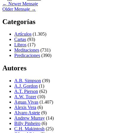
←
Newer Mensaje
Older Mensaje
→
Categorías
Artículos
(1.305)
Cartas
(93)
Libros
(17)
Meditaciones
(731)
Predicaciones
(390)
Autores
A.B. Simpson
(39)
A.J. Gordon
(1)
A.T. Pierson
(62)
A.W. Tozer
(10)
Aguas Vivas
(1.407)
Alexis Vera
(6)
Alvaro Astete
(9)
Andrew Murray
(14)
Billy Pinheiro
(6)
C.H. Makintosh
(25)