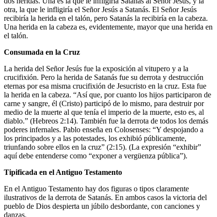
dos heridas. Una es la que le infligiría Satanás al Señor Jesús, y la
otra, la que le infligiría el Señor Jesús a Satanás. El Señor Jesús
recibiría la herida en el talón, pero Satanás la recibiría en la cabeza.
Una herida en la cabeza es, evidentemente, mayor que una herida en
el talón.
Consumada en la Cruz
La herida del Señor Jesús fue la exposición al vitupero y a la
crucifixión. Pero la herida de Satanás fue su derrota y destrucción
eternas por esa misma crucifixión de Jesucristo en la cruz. Esta fue
la herida en la cabeza. “Así que, por cuanto los hijos participaron de
carne y sangre, él (Cristo) participó de lo mismo, para destruir por
medio de la muerte al que tenía el imperio de la muerte, esto es, al
diablo.” (Hebreos 2:14). También fue la derrota de todos los demás
poderes infernales. Pablo enseña en Colosenses: “Y despojando a
los principados y a las potestades, los exhibió públicamente,
triunfando sobre ellos en la cruz” (2:15). (La expresión “exhibir”
aquí debe entenderse como “exponer a vergüenza pública”).
Tipificada en el Antiguo Testamento
En el Antiguo Testamento hay dos figuras o tipos claramente
ilustrativos de la derrota de Satanás. En ambos casos la victoria del
pueblo de Dios despierta un júbilo desbordante, con canciones y
danzas.