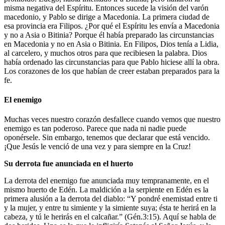
misma negativa del Espíritu. Entonces sucede la visión del varón
macedonio, y Pablo se dirige a Macedonia. La primera ciudad de
esa provincia era Filipos. ¿Por qué el Espíritu les envía a Macedonia
y no a Asia o Bitinia? Porque él había preparado las circunstancias
en Macedonia y no en Asia o Bitinia. En Filipos, Dios tenía a Lidia,
al carcelero, y muchos otros para que recibiesen la palabra. Dios
había ordenado las circunstancias para que Pablo hiciese allí la obra.
Los corazones de los que habían de creer estaban preparados para la
fe.
El enemigo
Muchas veces nuestro corazón desfallece cuando vemos que nuestro
enemigo es tan poderoso. Parece que nada ni nadie puede
oponérsele. Sin embargo, tenemos que declarar que está vencido.
¡Que Jesús le venció de una vez y para siempre en la Cruz!
Su derrota fue anunciada en el huerto
La derrota del enemigo fue anunciada muy tempranamente, en el
mismo huerto de Edén. La maldición a la serpiente en Edén es la
primera alusión a la derrota del diablo: “Y pondré enemistad entre ti
y la mujer, y entre tu simiente y la simiente suya; ésta te herirá en la
cabeza, y tú le herirás en el calcañar.” (Gén.3:15). Aquí se habla de