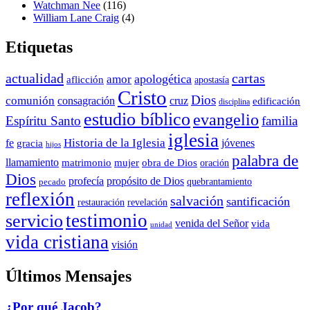
Watchman Nee
(116)
William Lane Craig
(4)
Etiquetas
actualidad
cartas
apologética
amor
aflicción
apostasía
Cristo
Dios
comunión
consagración
cruz
edificación
disciplina
estudio bíblico
evangelio
Espíritu Santo
familia
iglesia
Historia de la Iglesia
fe
jóvenes
gracia
hijos
palabra de
llamamiento
matrimonio
mujer
obra de Dios
oración
Dios
propósito de Dios
profecía
quebrantamiento
pecado
reflexión
salvación
santificación
restauración
revelación
testimonio
servicio
venida del Señor
vida
unidad
vida cristiana
visión
Últimos Mensajes
¿Por qué Jacob?