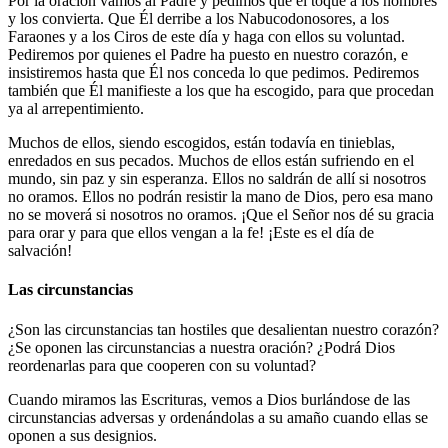
Por la oración vamos al Padre y pedimos que él toque a los hombres
y los convierta. Que Él derribe a los Nabucodonosores, a los
Faraones y a los Ciros de este día y haga con ellos su voluntad.
Pediremos por quienes el Padre ha puesto en nuestro corazón, e
insistiremos hasta que Él nos conceda lo que pedimos. Pediremos
también que Él manifieste a los que ha escogido, para que procedan
ya al arrepentimiento.
Muchos de ellos, siendo escogidos, están todavía en tinieblas,
enredados en sus pecados. Muchos de ellos están sufriendo en el
mundo, sin paz y sin esperanza. Ellos no saldrán de allí si nosotros
no oramos. Ellos no podrán resistir la mano de Dios, pero esa mano
no se moverá si nosotros no oramos. ¡Que el Señor nos dé su gracia
para orar y para que ellos vengan a la fe! ¡Este es el día de
salvación!
Las circunstancias
¿Son las circunstancias tan hostiles que desalientan nuestro corazón?
¿Se oponen las circunstancias a nuestra oración? ¿Podrá Dios
reordenarlas para que cooperen con su voluntad?
Cuando miramos las Escrituras, vemos a Dios burlándose de las
circunstancias adversas y ordenándolas a su amaño cuando ellas se
oponen a sus designios.