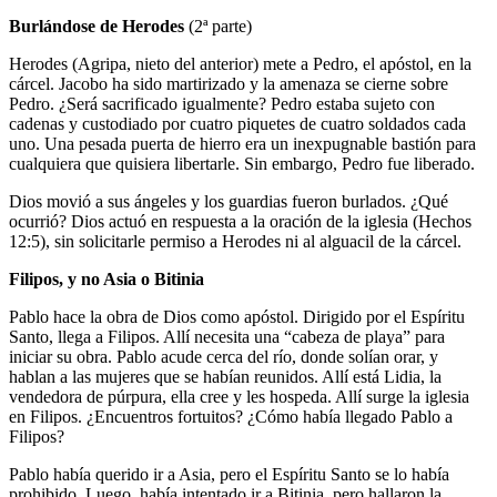
Burlándose de Herodes
(2ª parte)
Herodes (Agripa, nieto del anterior) mete a Pedro, el apóstol, en la
cárcel. Jacobo ha sido martirizado y la amenaza se cierne sobre
Pedro. ¿Será sacrificado igualmente? Pedro estaba sujeto con
cadenas y custodiado por cuatro piquetes de cuatro soldados cada
uno. Una pesada puerta de hierro era un inexpugnable bastión para
cualquiera que quisiera libertarle. Sin embargo, Pedro fue liberado.
Dios movió a sus ángeles y los guardias fueron burlados. ¿Qué
ocurrió? Dios actuó en respuesta a la oración de la iglesia (Hechos
12:5), sin solicitarle permiso a Herodes ni al alguacil de la cárcel.
Filipos, y no Asia o Bitinia
Pablo hace la obra de Dios como apóstol. Dirigido por el Espíritu
Santo, llega a Filipos. Allí necesita una “cabeza de playa” para
iniciar su obra. Pablo acude cerca del río, donde solían orar, y
hablan a las mujeres que se habían reunidos. Allí está Lidia, la
vendedora de púrpura, ella cree y les hospeda. Allí surge la iglesia
en Filipos. ¿Encuentros fortuitos? ¿Cómo había llegado Pablo a
Filipos?
Pablo había querido ir a Asia, pero el Espíritu Santo se lo había
prohibido. Luego, había intentado ir a Bitinia, pero hallaron la