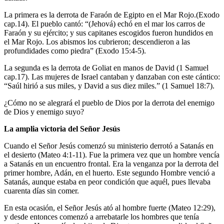
La primera es la derrota de Faraón de Egipto en el Mar Rojo.(Exodo
cap.14). El pueblo cantó: “(Jehová) echó en el mar los carros de
Faraón y su ejército; y sus capitanes escogidos fueron hundidos en
el Mar Rojo. Los abismos los cubrieron; descendieron a las
profundidades como piedra” (Exodo 15:4-5).
La segunda es la derrota de Goliat en manos de David (1 Samuel
cap.17). Las mujeres de Israel cantaban y danzaban con este cántico:
“Saúl hirió a sus miles, y David a sus diez miles.” (1 Samuel 18:7).
¿Cómo no se alegrará el pueblo de Dios por la derrota del enemigo
de Dios y enemigo suyo?
La amplia victoria del Señor Jesús
Cuando el Señor Jesús comenzó su ministerio derrotó a Satanás en
el desierto (Mateo 4:1-11). Fue la primera vez que un hombre vencía
a Satanás en un encuentro frontal. Era la venganza por la derrota del
primer hombre, Adán, en el huerto. Este segundo Hombre venció a
Satanás, aunque estaba en peor condición que aquél, pues llevaba
cuarenta días sin comer.
En esta ocasión, el Señor Jesús ató al hombre fuerte (Mateo 12:29),
y desde entonces comenzó a arrebatarle los hombres que tenía