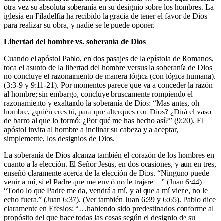
otra vez su absoluta soberanía en su designio sobre los hombres. La
iglesia en Filadelfia ha recibido la gracia de tener el favor de Dios
para realizar su obra, y nadie se le puede oponer.
Libertad del hombre vs. soberanía de Dios
Cuando el apóstol Pablo, en dos pasajes de la epístola de Romanos,
toca el asunto de la libertad del hombre versus la soberanía de Dios
no concluye el razonamiento de manera lógica (con lógica humana).
(3:3-9 y 9:11-21). Por momentos parece que va a conceder la razón
al hombre; sin embargo, concluye bruscamente rompiendo el
razonamiento y exaltando la soberanía de Dios: “Mas antes, oh
hombre, ¿quién eres tú, para que alterques con Dios? ¿Dirá el vaso
de barro al que lo formó: ¿Por qué me has hecho así?” (9:20). El
apóstol invita al hombre a inclinar su cabeza y a aceptar,
simplemente, los designios de Dios.
La soberanía de Dios alcanza también el corazón de los hombres en
cuanto a la elección. El Señor Jesús, en dos ocasiones, y aun en tres,
enseñó claramente acerca de la elección de Dios. “Ninguno puede
venir a mí, si el Padre que me envió no le trajere…” (Juan 6:44).
“Todo lo que Padre me da, vendrá a mí, y al que a mí viene, no le
echo fuera.” (Juan 6:37). (Ver también Juan 6:39 y 6:65). Pablo dice
claramente en Efesios: “…habiendo sido predestinados conforme al
propósito del que hace todas las cosas según el designio de su