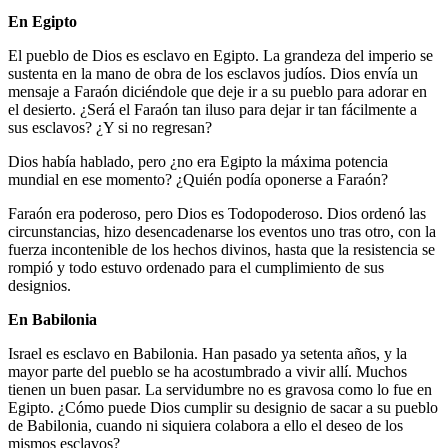
En Egipto
El pueblo de Dios es esclavo en Egipto. La grandeza del imperio se
sustenta en la mano de obra de los esclavos judíos. Dios envía un
mensaje a Faraón diciéndole que deje ir a su pueblo para adorar en
el desierto. ¿Será el Faraón tan iluso para dejar ir tan fácilmente a
sus esclavos? ¿Y si no regresan?
Dios había hablado, pero ¿no era Egipto la máxima potencia
mundial en ese momento? ¿Quién podía oponerse a Faraón?
Faraón era poderoso, pero Dios es Todopoderoso. Dios ordenó las
circunstancias, hizo desencadenarse los eventos uno tras otro, con la
fuerza incontenible de los hechos divinos, hasta que la resistencia se
rompió y todo estuvo ordenado para el cumplimiento de sus
designios.
En Babilonia
Israel es esclavo en Babilonia. Han pasado ya setenta años, y la
mayor parte del pueblo se ha acostumbrado a vivir allí. Muchos
tienen un buen pasar. La servidumbre no es gravosa como lo fue en
Egipto. ¿Cómo puede Dios cumplir su designio de sacar a su pueblo
de Babilonia, cuando ni siquiera colabora a ello el deseo de los
mismos esclavos?