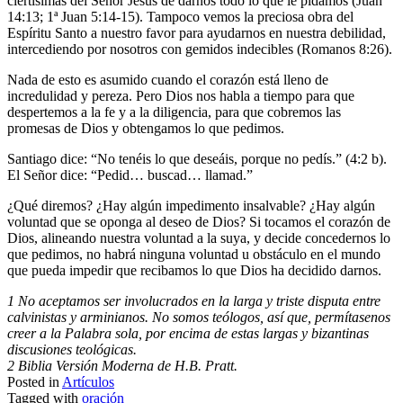
ciertísimas del Señor Jesús de darnos todo lo que le pidamos (Juan
14:13; 1ª Juan 5:14-15). Tampoco vemos la preciosa obra del
Espíritu Santo a nuestro favor para ayudarnos en nuestra debilidad,
intercediendo por nosotros con gemidos indecibles (Romanos 8:26).
Nada de esto es asumido cuando el corazón está lleno de
incredulidad y pereza. Pero Dios nos habla a tiempo para que
despertemos a la fe y a la diligencia, para que cobremos las
promesas de Dios y obtengamos lo que pedimos.
Santiago dice: “No tenéis lo que deseáis, porque no pedís.” (4:2 b).
El Señor dice: “Pedid… buscad… llamad.”
¿Qué diremos? ¿Hay algún impedimento insalvable? ¿Hay algún
voluntad que se oponga al deseo de Dios? Si tocamos el corazón de
Dios, alineando nuestra voluntad a la suya, y decide concedernos lo
que pedimos, no habrá ninguna voluntad u obstáculo en el mundo
que pueda impedir que recibamos lo que Dios ha decidido darnos.
1 No aceptamos ser involucrados en la larga y triste disputa entre
calvinistas y arminianos. No somos teólogos, así que, permítasenos
creer a la Palabra sola, por encima de estas largas y bizantinas
discusiones teológicas.
2 Biblia Versión Moderna de H.B. Pratt.
Posted in
Artículos
Tagged with
oración