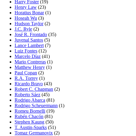
Harry Foster
(19)
Henry Law
(23)
Horatius Bonar
(1)
Hoseah Wu
(3)
Hudson Taylor
(2)
J.C. Ryle
(2)
José R. Frontado
(35)
Juvenal Santos
(5)
Lance Lambert
(7)
Luiz Fontes
(12)
Marcelo Díaz
(41)
Mario Contreras
(1)
Matthew Henry
(1)
Paul Copan
(2)
R.A. Torrey
(1)
Ricardo Bravo
(43)
Robert C. Chapman
(2)
Roberto Sáez
(45)
Rodrigo Abarca
(81)
Rodrigo Scheuermann
(1)
Romeu Bornelli
(19)
Rubén Chacón
(81)
Stephen Kaung
(50)
T. Austin-Sparks
(51)
Tomaz Germanovix
(2)