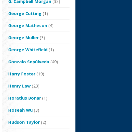
G. Campbell Morgan
(33)
George Cutting
(1)
George Matheson
(4)
George Müller
(3)
George Whitefield
(1)
Gonzalo Sepúlveda
(49)
Harry Foster
(19)
Henry Law
(23)
Horatius Bonar
(1)
Hoseah Wu
(3)
Hudson Taylor
(2)