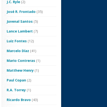
J.C. Ryle
(2)
José R. Frontado
(35)
Juvenal Santos
(5)
Lance Lambert
(7)
Luiz Fontes
(12)
Marcelo Díaz
(41)
Mario Contreras
(1)
Matthew Henry
(1)
Paul Copan
(2)
R.A. Torrey
(1)
Ricardo Bravo
(43)