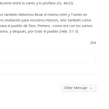
scernir entre lo santo y lo profano (Ez. 44:23).
os también debemos llevar el mismo Urim y Tumim en
mo revelación para nosotros mismos, sino también como
para el pueblo de Dios. Primero –como era con los sumos
mismo, y después, por todo el pueblo (Heb. 5:1-3).
354
→
Older Mensaje