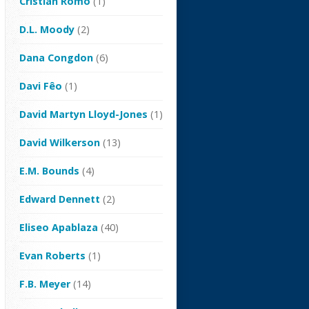
Cristian Romo
(1)
D.L. Moody
(2)
Dana Congdon
(6)
Davi Fêo
(1)
David Martyn Lloyd-Jones
(1)
David Wilkerson
(13)
E.M. Bounds
(4)
Edward Dennett
(2)
Eliseo Apablaza
(40)
Evan Roberts
(1)
F.B. Meyer
(14)