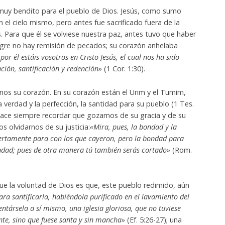
o muy bendito para el pueblo de Dios. Jesús, como sumo
 el cielo mismo, pero antes fue sacrificado fuera de la
 Para que él se volviese nuestra paz, antes tuvo que haber
ngre no hay remisión de pecados; su corazón anhelaba
por él estáis vosotros en Cristo Jesús, el cual nos ha sido
ación, santificación y redención»
(1 Cor. 1:30).
os su corazón. En su corazón están el Urim y el Tumim,
 la verdad y la perfección, la santidad para su pueblo (1 Tes.
os hace siempre recordar que gozamos de su gracia y de su
 olvidarnos de su justicia:
«Mira, pues, la bondad y la
iertamente para con los que cayeron, pero la bondad para
ndad; pues de otra manera tú también serás cortado»
(Rom.
ue la voluntad de Dios es que, este pueblo redimido, aún
ra santificarla, habiéndola purificado en el lavamiento del
entársela a sí mismo, una iglesia gloriosa, que no tuviese
te, sino que fuese santa y sin mancha»
(Ef. 5:26-27); una