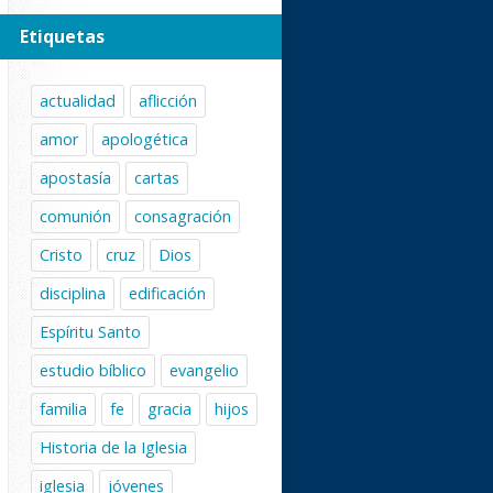
Etiquetas
actualidad
aflicción
amor
apologética
apostasía
cartas
comunión
consagración
Cristo
cruz
Dios
disciplina
edificación
Espíritu Santo
estudio bíblico
evangelio
familia
fe
gracia
hijos
Historia de la Iglesia
iglesia
jóvenes