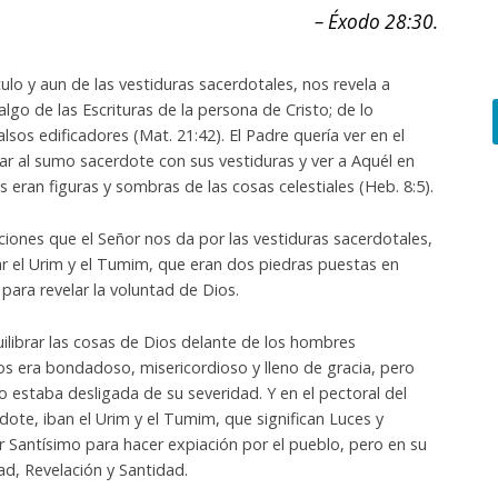
– Éxodo 28:30.
ulo y aun de las vestiduras sacerdotales, nos revela a
go de las Escrituras de la persona de Cristo; de lo
alsos edificadores (Mat. 21:42). El Padre quería ver en el
rar al sumo sacerdote con sus vestiduras y ver a Aquél en
os eran figuras y sombras de las cosas celestiales (Heb. 8:5).
ciones que el Señor nos da por las vestiduras sacerdotales,
 el Urim y el Tumim, que eran dos piedras puestas en
s para revelar la voluntad de Dios.
quilibrar las cosas de Dios delante de los hombres
s era bondadoso, misericordioso y lleno de gracia, pero
 estaba desligada de su severidad. Y en el pectoral del
rdote, iban el Urim y el Tumim, que significan Luces y
ar Santísimo para hacer expiación por el pueblo, pero en su
ad, Revelación y Santidad.