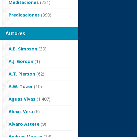
Meditaciones
(731)
Predicaciones
(390)
Autores
A.B. Simpson
(39)
A.J. Gordon
(1)
A.T. Pierson
(62)
A.W. Tozer
(10)
Aguas Vivas
(1.407)
Alexis Vera
(6)
Alvaro Astete
(9)
Andrew Murray
(14)