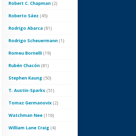
Robert C. Chapman
(2)
Roberto Sáez
(45)
Rodrigo Abarca
(81)
Rodrigo Scheuermann
(1)
Romeu Bornelli
(19)
Rubén Chacón
(81)
Stephen Kaung
(50)
T. Austin-Sparks
(51)
Tomaz Germanovix
(2)
Watchman Nee
(116)
William Lane Craig
(4)