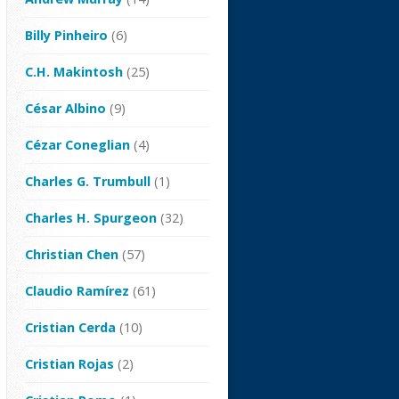
Billy Pinheiro
(6)
C.H. Makintosh
(25)
César Albino
(9)
Cézar Coneglian
(4)
Charles G. Trumbull
(1)
Charles H. Spurgeon
(32)
Christian Chen
(57)
Claudio Ramírez
(61)
Cristian Cerda
(10)
Cristian Rojas
(2)