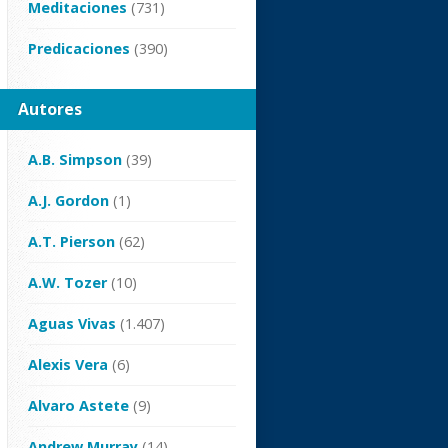
Meditaciones
(731)
Predicaciones
(390)
Autores
A.B. Simpson
(39)
A.J. Gordon
(1)
A.T. Pierson
(62)
A.W. Tozer
(10)
Aguas Vivas
(1.407)
Alexis Vera
(6)
Alvaro Astete
(9)
Andrew Murray
(14)