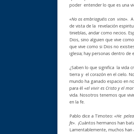
poder entender lo que es una vid
«No os embriaguéis con vino»
. A
de vista de la revelación espirit
tinieblas, andar como necios. Es
Dios, sino alguien que vive como 
que vive como si Dios no existie
iglesia; hay personas dentro de 
¿Saben lo que significa la vida c
tierra y el corazón en el cielo. 
mundo ha ganado espacio en nos
para él «
el vivir es Cristo y el mo
vida. Nosotros tenemos que vivi
en la fe.
Pablo dice a Timoteo:
«He pelea
fe»
. ¡Cuántos hermanos han batal
Lamentablemente, muchos han aca