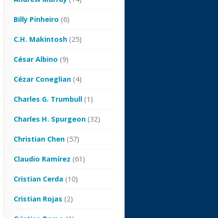
Billy Pinheiro
(6)
C.H. Makintosh
(25)
César Albino
(9)
Cézar Coneglian
(4)
Charles G. Trumbull
(1)
Charles H. Spurgeon
(32)
Christian Chen
(57)
Claudio Ramírez
(61)
Cristian Cerda
(10)
Cristian Rojas
(2)