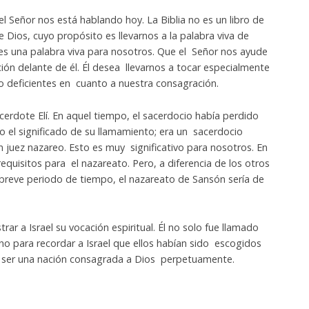
l Señor nos está hablando hoy. La Biblia no es un libro de
de Dios, cuyo propósito es llevarnos a la palabra viva de
 es una palabra viva para nosotros. Que el Señor nos ayude
ción delante de él. Él desea llevarnos a tocar especialmente
 deficientes en cuanto a nuestra consagración.
cerdote Elí. En aquel tiempo, el sacerdocio había perdido
do el significado de su llamamiento; era un sacerdocio
n juez nazareo. Esto es muy significativo para nosotros. En
quisitos para el nazareato. Pero, a diferencia de los otros
breve periodo de tiempo, el nazareato de Sansón sería de
ar a Israel su vocación espiritual. Él no solo fue llamado
no para recordar a Israel que ellos habían sido escogidos
a ser una nación consagrada a Dios perpetuamente.