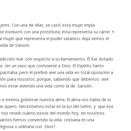
eres. Con una de ellas, se casó; esta mujer impía
 involucró con una prostituta; ésta representa su carne. Y
na mujer que representa el poder satánico. Aquí vemos el
 vida de Sansón.
adicción real con respecto a su llamamiento. Él fue dotado
a ser un vaso que contuviese a Dios. El Espíritu Santo
acitaba; pero él prefirió vivir una vida en total oposición a
ción para nosotros; porque, sabiendo que debemos vivir
mos estar viviendo una vida como la de Sansón.
 e intenta gobernar nuestra alma. El alma nos habla de lo
ue quiero. Necesitamos estar en la luz del Señor, y que esa
y nos revele cuánto existe del mundo hoy en nosotros.
uántos hemos convertido la vida cristiana en una
ligiosa o utilitaria con Dios?