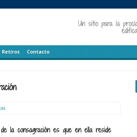
Un sitio para la procl
edifi
Retiros
Contacto
ación
tes
de la consagración es que en ella reside