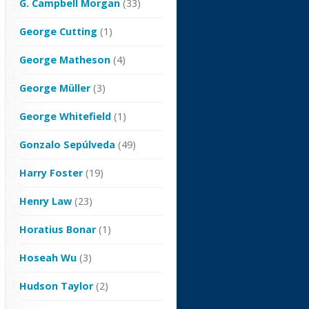
G. Campbell Morgan
(33)
George Cutting
(1)
George Matheson
(4)
George Müller
(3)
George Whitefield
(1)
Gonzalo Sepúlveda
(49)
Harry Foster
(19)
Henry Law
(23)
Horatius Bonar
(1)
Hoseah Wu
(3)
Hudson Taylor
(2)