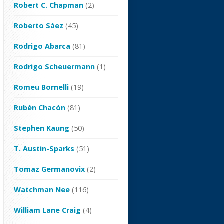
Robert C. Chapman
(2)
Roberto Sáez
(45)
Rodrigo Abarca
(81)
Rodrigo Scheuermann
(1)
Romeu Bornelli
(19)
Rubén Chacón
(81)
Stephen Kaung
(50)
T. Austin-Sparks
(51)
Tomaz Germanovix
(2)
Watchman Nee
(116)
William Lane Craig
(4)