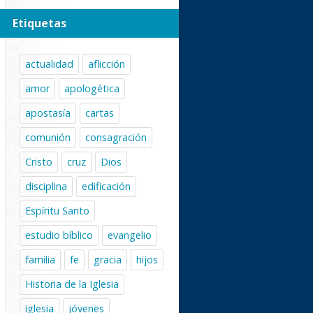
Etiquetas
actualidad
aflicción
amor
apologética
apostasía
cartas
comunión
consagración
Cristo
cruz
Dios
disciplina
edificación
Espíritu Santo
estudio bíblico
evangelio
familia
fe
gracia
hijos
Historia de la Iglesia
iglesia
jóvenes