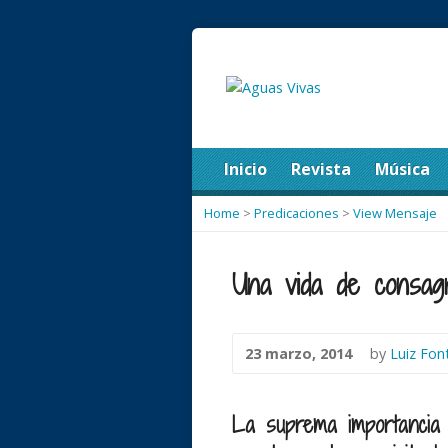
Inicio
Revista
Música
Home
>
Predicaciones
>
View Mensaje
Una vida de consagr
23 marzo, 2014
by
Luiz Fon
La suprema importancia 