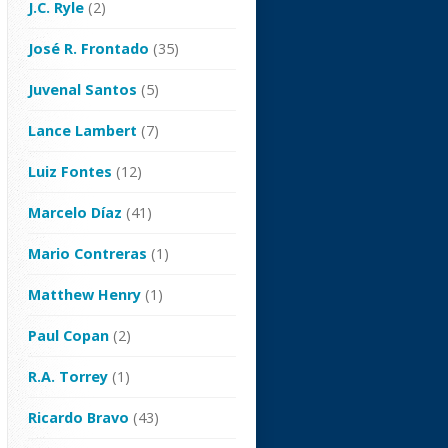
J.C. Ryle
(2)
José R. Frontado
(35)
Juvenal Santos
(5)
Lance Lambert
(7)
Luiz Fontes
(12)
Marcelo Díaz
(41)
Mario Contreras
(1)
Matthew Henry
(1)
Paul Copan
(2)
R.A. Torrey
(1)
Ricardo Bravo
(43)