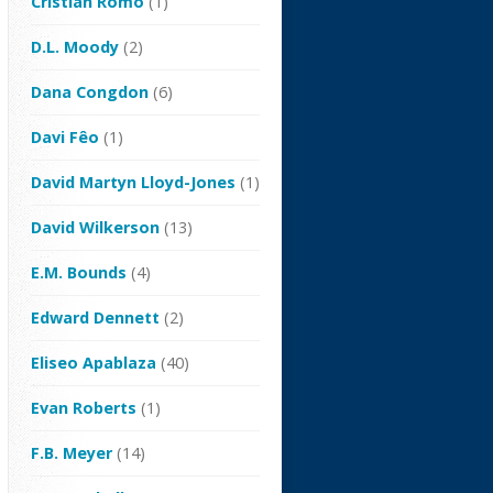
Cristian Romo
(1)
D.L. Moody
(2)
Dana Congdon
(6)
Davi Fêo
(1)
David Martyn Lloyd-Jones
(1)
David Wilkerson
(13)
E.M. Bounds
(4)
Edward Dennett
(2)
Eliseo Apablaza
(40)
Evan Roberts
(1)
F.B. Meyer
(14)