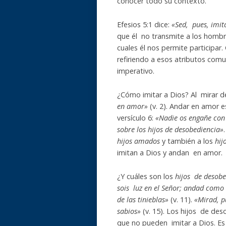
conocer todo su contexto.
Efesios 5:1 dice:
«Sed, pues, imi
que él no transmite a los hombr
cuales él nos permite participar
refiriendo a esos atributos comu
imperativo.
¿Cómo imitar a Dios? Al mirar d
en amor»
(v. 2). Andar en amor e
versículo 6:
«Nadie os engañe con 
sobre los hijos de desobediencia»
hijos amados
y también a los
hij
imitan a Dios y andan en amor.
¿Y cuáles son los
hijos de desobe
sois luz en el Señor; andad como 
de las tinieblas»
(v. 11).
«Mirad, p
sabios»
(v. 15). Los hijos de des
que no pueden imitar a Dios. Es