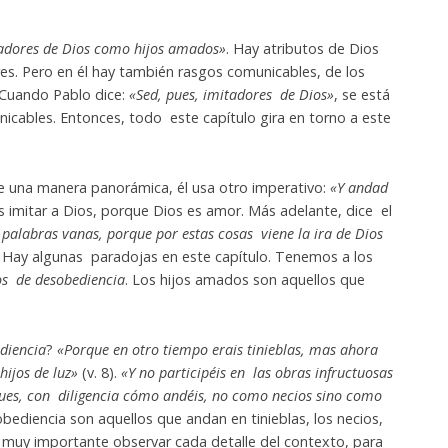
tadores de Dios como hijos amados»
. Hay atributos de Dios
es. Pero en él hay también rasgos comunicables, de los
. Cuando Pablo dice:
«Sed, pues, imitadores de Dios»
, se está
nicables. Entonces, todo este capítulo gira en torno a este
e una manera panorámica, él usa otro imperativo:
«Y andad
s imitar a Dios, porque Dios es amor. Más adelante, dice el
palabras vanas, porque por estas cosas viene la ira de Dios
. Hay algunas paradojas en este capítulo. Tenemos a los
os de desobediencia
. Los hijos amados son aquellos que
diencia
?
«Porque en otro tiempo erais tinieblas, mas ahora
hijos de luz»
(v. 8).
«Y no participéis en las obras infructuosas
ues, con diligencia cómo andéis, no como necios sino como
obediencia son aquellos que andan en tinieblas, los necios,
 muy importante observar cada detalle del contexto, para