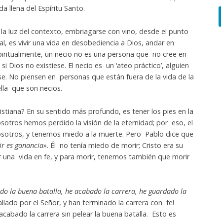
a llena del Espíritu Santo.
 la luz del contexto, embriagarse con vino, desde el punto
ual, es vivir una vida en desobediencia a Dios, andar en
piritualmente, un necio no es una persona que no cree en
si Dios no existiese. El necio es un ‘ateo práctico’, alguien
se. No piensen en personas que están fuera de la vida de la
ella que son necios.
ristiana? En su sentido más profundo, es tener los pies en la
Nosotros hemos perdido la visión de la eternidad; por eso, el
otros, y tenemos miedo a la muerte. Pero Pablo dice que
rir es ganancia»
. Él no tenía miedo de morir; Cristo era su
r una vida en fe, y para morir, tenemos también que morir
do la buena batalla, he acabado la carrera, he guardado la
lado por el Señor, y han terminado la carrera con fe!
bado la carrera sin pelear la buena batalla. Esto es