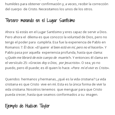
humildes para obtener confirmación y, a veces, recibir la corrección
del cuerpo de Cristo. Necesitamos los unos de los otros.
Tercero: morando en el Lugar Santísimo
Ahora tú estás en el Lugar Santísimo y eres capaz de servir a Dios.
Pero ahora el dilema es que conozco la voluntad de Dios, pero no
tengo el poder para cumplirla. Esa fue la experiencia de Pablo en
Romanos 7. Él dice:
«El querer el bien está en mí, pero no el hacerlo»
. Y
Pablo pasa por aquella experiencia profunda, hasta que clama:
«¿Quién me librará de este cuerpo de muerte?»
. Y entonces él clama en
el versículo 25:
«Gracias doy a Dios, por Jesucristo»
. O sea, yo no
puedo, pero él puede; es él quien lo hace.
«Para mí el vivir es Cristo»
.
Queridos hermanos y hermanas, ¿qué es la vida cristiana? La vida
cristiana es que Cristo vive en mí. Esta es la única forma de vivir la
vida cristiana. Nosotros tenemos que menguar para que Cristo
pueda crecer, hasta que seamos conformados a su imagen.
Ejemplo de Hudson Taylor