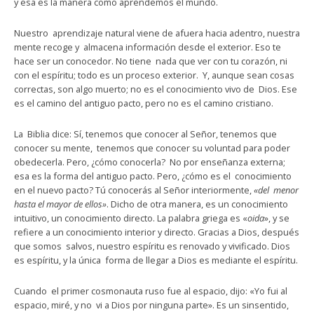
y esa es la manera como aprendemos el mundo.
Nuestro aprendizaje natural viene de afuera hacia adentro, nuestra
mente recoge y almacena información desde el exterior. Eso te
hace ser un conocedor. No tiene nada que ver con tu corazón, ni
con el espíritu; todo es un proceso exterior. Y, aunque sean cosas
correctas, son algo muerto; no es el conocimiento vivo de Dios. Ese
es el camino del antiguo pacto, pero no es el camino cristiano.
La Biblia dice: Sí, tenemos que conocer al Señor, tenemos que
conocer su mente, tenemos que conocer su voluntad para poder
obedecerla. Pero, ¿cómo conocerla? No por enseñanza externa;
esa es la forma del antiguo pacto. Pero, ¿cómo es el conocimiento
en el nuevo pacto? Tú conocerás al Señor interiormente,
«del menor
hasta el mayor de ellos»
. Dicho de otra manera, es un conocimiento
intuitivo, un conocimiento directo. La palabra griega es «
oida
», y se
refiere a un conocimiento interior y directo. Gracias a Dios, después
que somos salvos, nuestro espíritu es renovado y vivificado. Dios
es espíritu, y la única forma de llegar a Dios es mediante el espíritu.
Cuando el primer cosmonauta ruso fue al espacio, dijo: «Yo fui al
espacio, miré, y no vi a Dios por ninguna parte». Es un sinsentido,