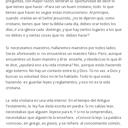
preguntas, con mayor razón, tendrán la oportunidad de decir lo
que tienes que hacer. «Para ser un buen cristiano, todo lo que
tienes que hacer es seguir estas instrucciones». Al principio,
cuando creíste en el Señor Jesucristo, ¿no te dijeron que, como
cristiano, tienes que leer tu Biblia cada día, debes orar todos los
días, ir a la iglesia cada domingo, y que hay ciertos lugares a los que
no debes ir y ciertas cosas que no debes hacer?
Si necesitamos maestros, hallaremos maestros por todos lados.
Serás afortunado si no encuentras un maestro falso. Pero, aunque
encuentres un buen maestro y él te enseñe, y obedezcas lo que él
te dice, ¿ayudará eso a tu vida cristiana? No, porque estás haciendo
algo externo. No hay un contacto entre tú y Dios. Tú no vas a Dios y
buscas su voluntad. Dios no te ha hablado. Todo lo que estás
haciendo es guardar leyes y reglamentos, y eso no es la vida
cristiana.
La vida cristiana es una vida interior. En el tiempo del Antiguo
Testamento, la ley fue dada escrita en piedra. Si no sabías leer,
necesitabas que alguien leyese para ti. Y si no la comprendías,
necesitabas que alguien te la enseñara. «Conoce la ley». La palabra
«conoce», en griego, es
gnosis
, y se refiere al conocimiento común,