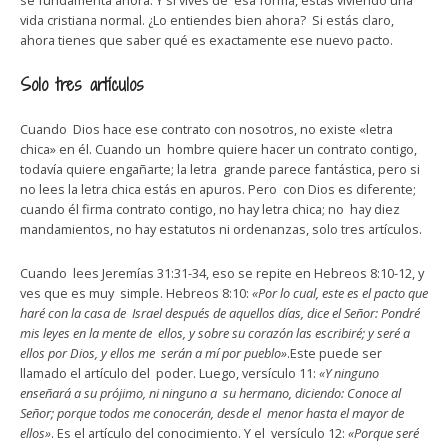
se fundamenta ahora. Y si vives de esa forma, estás viviendo una
vida cristiana normal. ¿Lo entiendes bien ahora? Si estás claro,
ahora tienes que saber qué es exactamente ese nuevo pacto.
Solo tres artículos
Cuando Dios hace ese contrato con nosotros, no existe «letra
chica» en él. Cuando un hombre quiere hacer un contrato contigo,
todavía quiere engañarte; la letra grande parece fantástica, pero si
no lees la letra chica estás en apuros. Pero con Dios es diferente;
cuando él firma contrato contigo, no hay letra chica; no hay diez
mandamientos, no hay estatutos ni ordenanzas, solo tres artículos.
Cuando lees Jeremías 31:31-34, eso se repite en Hebreos 8:10-12, y
ves que es muy simple. Hebreos 8:10:
«Por lo cual, este es el pacto que
haré con la casa de Israel después de aquellos días, dice el Señor: Pondré
mis leyes en la mente de ellos, y sobre su corazón las escribiré; y seré a
ellos por Dios, y ellos me serán a mí por pueblo»
.Este puede ser
llamado el artículo del poder. Luego, versículo 11:
«Y ninguno
enseñará a su prójimo, ni ninguno a su hermano, diciendo: Conoce al
Señor; porque todos me conocerán, desde el menor hasta el mayor de
ellos»
. Es el artículo del conocimiento. Y el versículo 12:
«Porque seré