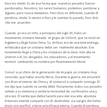
Dios los olvidó. Es de esa forma que nuestros pecados fueron
perdonados. Nosotros, los seres humanos, podemos perdonar a
alguien, pero nunca olvidamos. Pero Dios es diferente, cuando él
perdona, olvida. Si vienes a Dios y le cuentas tu pasado, Dios dirá:
«No me acuerdo».
Cuando yo era un niño, a principios del siglo XX, hubo un
movimiento cristiano llamado ‘el grupo de Oxford’, que se inició en
Inglaterra y llegó hasta China. Su énfasis era de una total entrega,
enfatizaba que un cristiano debe ser realmente absoluto. Ese
movimiento llegó a China y los cristianos de la clase más alta se
unieron a él, los abogados, los educadores, y el movimiento
terminó cambiando su nombre por Rearmamento Moral.
Conocí a un chino de la generación de mi papá, un cristiano muy
conocido, que había escrito libros. Durante la guerra, me encontré
con él en el interior de China y él comenzó a compartir conmigo. Él
me dijo que cuando se sentía débil físicamente, todos sus pecados
volvían a su memoria y sentía la necesidad de confesarlos una y
otra vez. Él sentía que debía hacerlo para vivir esa vida absoluta.
Entonces intenté compartir con él, diciéndole: «La sangre del Señor
Jesús nos purificó, y tiene una eficacia eterna. Cuando él perdona,