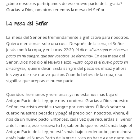
¿cómo nosotros participamos de ese nuevo pacto de la gracia?
Gracias a Dios, nosotros tenemos la mesa del Señor.
La mesa del Señor
La mesa del Señor es tremendamente significativa para nosotros.
Quiero mencionar solo una cosa. Después de la cena, el Señor
Jesús tomó la copa, y en Lucas 22:20, él dice:
«Esta copa es el nuevo
pacto en mi sangre, que por vosotros se derrama»
. En esa mesa del
Señor, Dios nos dio el Nuevo Pacto.
«Esta copa es el nuevo pacto en
mi sangre»
, quiere decir: «Esta sangre del pacto es eficaz y ahora
les voy a dar ese nuevo pacto». Cuando bebes de la copa, eso
significa que aceptas el nuevo pacto.
Queridos hermanos y hermanas, ya no estamos más bajo el
Antiguo Pacto de la ley, que nos condena. Gracias a Dios, nuestro
Señor Jesucristo vertió su sangre por nosotros. Él llevó sobre su
cuerpo nuestros pecados y pagó el precio por nosotros. Ahora, él
nos da un nuevo pacto. Entonces, cada vez que recuerdas al Señor
ante la mesa, eso renueva tu fe, sabiendo que no estás más bajo el
Antiguo Pacto de la ley, no estás más bajo condenación; pero ahora
estás bajo el Nuevo Pacto de la gracia, y es en base a ese pacto que