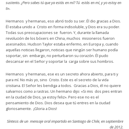
sustento. ¿Pero sabes tú que ya estás en mí? Tú estás en mí, y yo estoy en
ti».
Hermanos y hermanas, eso abrió todo su ser. Él dio gracias a Dios.
Él estaba unido a Cristo en forma indisoluble, y Dios era su poder.
Todas sus preocupaciones se fueron. Y, durante la llamada
revolución de los bóxers en China, muchos misioneros fueron
asesinados. Hudson Taylor estaba enfermo, en Europa y, cuando
aquellas noticias llegaron, noticias que ningún ser humano podía
soportar, sin embargo, no perturbaron su corazón. Él pudo
descansar en el Señor y soportar la carga sobre sus hombros.
Hermanos y hermanas, ese es un secreto ahora abierto, para ti y
para mí. No más yo, sino Cristo. Este es el secreto de la vida
cristiana. El Señor les bendiga a todos. Gracias a Dios, él no quiere
salvarnos como a rastras. Un hermano dijo: «Si mis dos pies entran
en la ciudad de Dios, ya estoy feliz». Pero ese no es el
pensamiento de Dios. Dios desea que tú entres en la ciudad
gloriosamente. ¡Gloria a Dios!
Síntesis de un mensaje oral impartido en Santiago de Chile, en septiembre
de 2012.