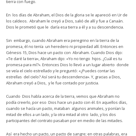
tierra con fuego.
En los días de Abraham, el Dios de la gloria se le apareció en Ur de
los caldeos. Abraham le creyó a Dios, salió de allí y fue a Canaán.
Dios le prometió que le daría esa tierra a él y a su descendencia.
Sin embargo, cuando Abraham era peregrino en la tierra de la
promesa, él no tenía un heredero ni propiedad allí. Entonces en
Génesis 15, Dios hace un pacto con Abraham. Cuando Dios dijo:
«Te daré la tierra», Abraham dijo: «Yo no tengo hijos. ¿Cuál es tu
promesa para mí?». Entonces Dios lo llevó a un lugar abierto donde
se veía el cielo estrellado y le preguntó: «¿Puedes contar las
estrellas del cielo? Así será tu descendencia». Y, gracias a Dios,
Abraham creyó a Dios, y le fue contado por justicia.
Cuando Dios habla acerca de la tierra, vemos que Abraham no
podía creerlo, por eso Dios hace un pacto con él. En aquellos días,
cuando se hacía un pacto, mataban algunos animales, y ponían la
mitad de ellos a un lado, y la otra mitad al otro lado, y los dos
participantes del contrato pasaban por en medio de las mitades.
Así era hecho un pacto, un pacto de sangre; en otras palabras, era