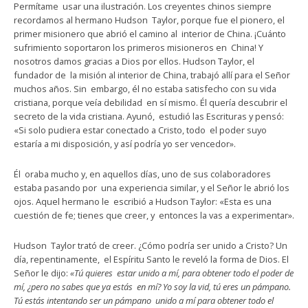
Permítame usar una ilustración. Los creyentes chinos siempre
recordamos al hermano Hudson Taylor, porque fue el pionero, el
primer misionero que abrió el camino al interior de China. ¡Cuánto
sufrimiento soportaron los primeros misioneros en China! Y
nosotros damos gracias a Dios por ellos. Hudson Taylor, el
fundador de la misión al interior de China, trabajó allí para el Señor
muchos años. Sin embargo, él no estaba satisfecho con su vida
cristiana, porque veía debilidad en sí mismo. Él quería descubrir el
secreto de la vida cristiana. Ayunó, estudió las Escrituras y pensó:
«Si solo pudiera estar conectado a Cristo, todo el poder suyo
estaría a mi disposición, y así podría yo ser vencedor».
Él oraba mucho y, en aquellos días, uno de sus colaboradores
estaba pasando por una experiencia similar, y el Señor le abrió los
ojos. Aquel hermano le escribió a Hudson Taylor: «Esta es una
cuestión de fe; tienes que creer, y entonces la vas a experimentar».
Hudson Taylor trató de creer. ¿Cómo podría ser unido a Cristo? Un
día, repentinamente, el Espíritu Santo le reveló la forma de Dios. El
Señor le dijo:
«Tú quieres estar unido a mí, para obtener todo el poder de
mí, ¿pero no sabes que ya estás en mí? Yo soy la vid, tú eres un pámpano.
Tú estás intentando ser un pámpano unido a mí para obtener todo el