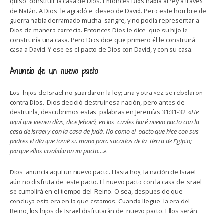
quiso construir la casa de Dios. Entonces Dios habla al rey a través
de Natán. A Dios le agradó el deseo de David. Pero este hombre de
guerra había derramado mucha sangre, y no podía representar a
Dios de manera correcta. Entonces Dios le dice que su hijo le
construiría una casa. Pero Dios dice que primero él le construirá
casa a David. Y ese es el pacto de Dios con David, y con su casa.
Anuncio de un nuevo pacto
Los hijos de Israel no guardaron la ley; una y otra vez se rebelaron
contra Dios. Dios decidió destruir esa nación, pero antes de
destruirla, descubrimos estas palabras en Jeremías 31:31-32:
«He
aquí que vienen días, dice Jehová, en los cuales haré nuevo pacto con la
casa de Israel y con la casa de Judá. No como el pacto que hice con sus
padres el día que tomé su mano para sacarlos de la tierra de Egipto;
porque ellos invalidaron mi pacto…»
.
Dios anuncia aquí un nuevo pacto. Hasta hoy, la nación de Israel
aún no disfruta de este pacto. El nuevo pacto con la casa de Israel
se cumplirá en el tiempo del Reino. O sea, después de que
concluya esta era en la que estamos. Cuando llegue la era del
Reino, los hijos de Israel disfrutarán del nuevo pacto. Ellos serán