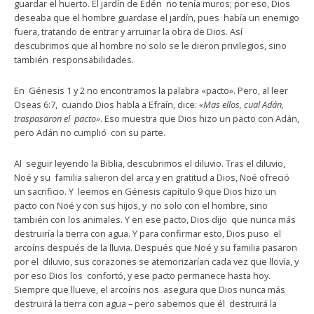
guardar el huerto. El jardín de Edén no tenía muros; por eso, Dios
deseaba que el hombre guardase el jardín, pues había un enemigo
fuera, tratando de entrar y arruinar la obra de Dios. Así
descubrimos que al hombre no solo se le dieron privilegios, sino
también responsabilidades.
En Génesis 1 y 2 no encontramos la palabra «pacto». Pero, al leer
Oseas 6:7, cuando Dios habla a Efraín, dice:
«Mas ellos, cual Adán,
traspasaron el pacto»
. Eso muestra que Dios hizo un pacto con Adán,
pero Adán no cumplió con su parte.
Al seguir leyendo la Biblia, descubrimos el diluvio. Tras el diluvio,
Noé y su familia salieron del arca y en gratitud a Dios, Noé ofreció
un sacrificio. Y leemos en Génesis capítulo 9 que Dios hizo un
pacto con Noé y con sus hijos, y no solo con el hombre, sino
también con los animales. Y en ese pacto, Dios dijo que nunca más
destruiría la tierra con agua. Y para confirmar esto, Dios puso el
arcoíris después de la lluvia. Después que Noé y su familia pasaron
por el diluvio, sus corazones se atemorizarían cada vez que llovía, y
por eso Dios los confortó, y ese pacto permanece hasta hoy.
Siempre que llueve, el arcoíris nos asegura que Dios nunca más
destruirá la tierra con agua – pero sabemos que él destruirá la