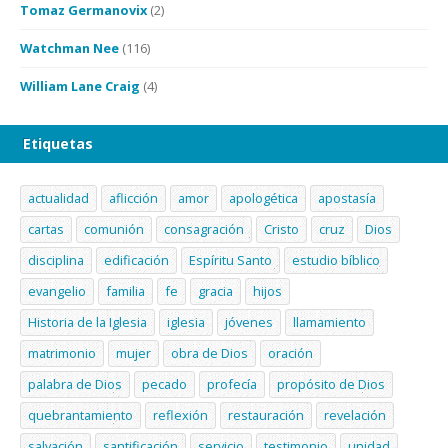
Tomaz Germanovix
(2)
Watchman Nee
(116)
William Lane Craig
(4)
Etiquetas
actualidad
aflicción
amor
apologética
apostasía
cartas
comunión
consagración
Cristo
cruz
Dios
disciplina
edificación
Espíritu Santo
estudio bíblico
evangelio
familia
fe
gracia
hijos
Historia de la Iglesia
iglesia
jóvenes
llamamiento
matrimonio
mujer
obra de Dios
oración
palabra de Dios
pecado
profecía
propósito de Dios
quebrantamiento
reflexión
restauración
revelación
salvación
santificación
servicio
testimonio
unidad