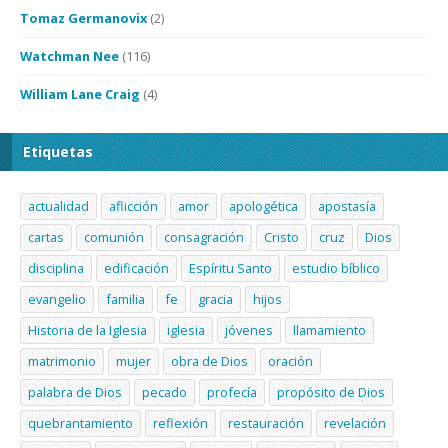
Tomaz Germanovix
(2)
Watchman Nee
(116)
William Lane Craig
(4)
Etiquetas
actualidad
aflicción
amor
apologética
apostasía
cartas
comunión
consagración
Cristo
cruz
Dios
disciplina
edificación
Espíritu Santo
estudio bíblico
evangelio
familia
fe
gracia
hijos
Historia de la Iglesia
iglesia
jóvenes
llamamiento
matrimonio
mujer
obra de Dios
oración
palabra de Dios
pecado
profecía
propósito de Dios
quebrantamiento
reflexión
restauración
revelación