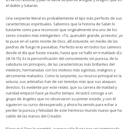
el diablo y Satanás.
Una serpiente literal es probablemente el tipo más perfecto de sus
características espirituales. Sabemos que la historia de Satán lo
bastante como para reconocer que originalmente era uno de los
seres creados más inteligentes: «Tú, querubín grande, protector, yo
te puse en el santo monte de Dios, allí estuviste; en medio de las
piedras de fuego te paseabas. Perfecto eras en todos tus caminos
desde el día que fuiste creado, hasta que se halló en ti maldad» (Ez.
28:14-15). Es la personificación del conocimiento sin pureza, de la
sabiduría sin principios, de las características más brillantes del
intelecto, hermanadas con los motivos más egoístas, malignos y
atrozmente malvados. Como la serpiente, su recurso principal es la
astucia; sus artimañas han de ser temidas más que sus ataques
directos. Es evidente por este relato, que su carrera de maldad y
ruindad empezó hace ya mucho tiempo. Arrastró consigo a un
grupo de ángeles que no observaron su primer estado, y con él
siguieron su curso desesperado, y ahora ha venido para echar a
perder la pureza y felicidad de este hermoso mundo nuevo que ha
salido de las manos del Creador.
El por qué Dios le permitió, aunque sólo fuera por una temporada,