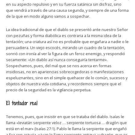
en su aspecto repulsivo y en su fuerza satánica sin disfraz, sino
que vendrá a través de una causa segunda, y siempre de una forma
de la que en modo alguno vamos a sospechar.
La idea tradicional de que el diablo se presentó ante nuestro Señor
con pezuñas y forma diabólica es contraria a la misma idea de la
tentación; una criatura así no es probable que engañara a nadie o le
persuadiera. Un viejo escocés, mirando un cuadro de la tentación,
sonrió con ironía al ver la figura de un feroz enemigo, y respondió
secamente: «Un diablo así nunca conseguiría tentarme».
Sospechamos, pues, del mal que se nos acerca en formas
insidiosas, no en apariencias sobrecogedoras o manifestaciones
espeluznantes, sino en el simple quehacer de lo común, sucesos y
objetos de nuestra vida cotidiana, y recordemos siempre que el
precio de la seguridad es la vigilancia perpetua.
El tentador real
Tenemos, pues, que insistir en que se trataba del diablo. Isaías le
llama «leviatán serpiente veloz … serpiente tortuosa … dragón que
está en el mar» (Isaías 27:1). Pablo le llama la serpiente que engañó
a Eva con astucia, y Juan le llama serpiente antigua, y dragón, que es