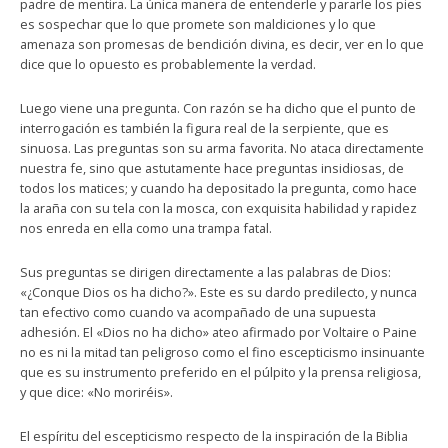
padre de mentira. La única manera de entenderle y pararle los pies
es sospechar que lo que promete son maldiciones y lo que
amenaza son promesas de bendición divina, es decir, ver en lo que
dice que lo opuesto es probablemente la verdad.
Luego viene una pregunta. Con razón se ha dicho que el punto de
interrogación es también la figura real de la serpiente, que es
sinuosa. Las preguntas son su arma favorita. No ataca directamente
nuestra fe, sino que astutamente hace preguntas insidiosas, de
todos los matices; y cuando ha depositado la pregunta, como hace
la araña con su tela con la mosca, con exquisita habilidad y rapidez
nos enreda en ella como una trampa fatal.
Sus preguntas se dirigen directamente a las palabras de Dios:
«¿Conque Dios os ha dicho?». Este es su dardo predilecto, y nunca
tan efectivo como cuando va acompañado de una supuesta
adhesión. El «Dios no ha dicho» ateo afirmado por Voltaire o Paine
no es ni la mitad tan peligroso como el fino escepticismo insinuante
que es su instrumento preferido en el púlpito y la prensa religiosa,
y que dice: «No moriréis».
El espíritu del escepticismo respecto de la inspiración de la Biblia