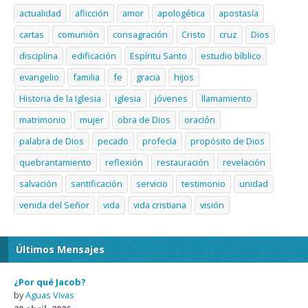
actualidad
aflicción
amor
apologética
apostasía
cartas
comunión
consagración
Cristo
cruz
Dios
disciplina
edificación
Espíritu Santo
estudio bíblico
evangelio
familia
fe
gracia
hijos
Historia de la Iglesia
iglesia
jóvenes
llamamiento
matrimonio
mujer
obra de Dios
oración
palabra de Dios
pecado
profecía
propósito de Dios
quebrantamiento
reflexión
restauración
revelación
salvación
santificación
servicio
testimonio
unidad
venida del Señor
vida
vida cristiana
visión
Últimos Mensajes
¿Por qué Jacob?
by
Aguas Vivas