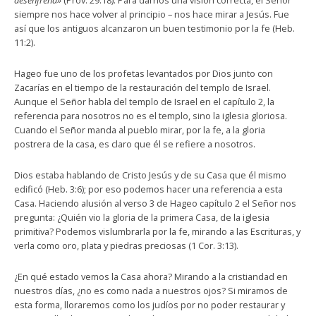
desenfrena»
(Prov. 29:18). Para darnos una visión correcta, el Señor
siempre nos hace volver al principio – nos hace mirar a Jesús. Fue
así que los antiguos alcanzaron un buen testimonio por la fe (Heb.
11:2).
Hageo fue uno de los profetas levantados por Dios junto con
Zacarías en el tiempo de la restauración del templo de Israel.
Aunque el Señor habla del templo de Israel en el capítulo 2, la
referencia para nosotros no es el templo, sino la iglesia gloriosa.
Cuando el Señor manda al pueblo mirar, por la fe, a la gloria
postrera de la casa, es claro que él se refiere a nosotros.
Dios estaba hablando de Cristo Jesús y de su Casa que él mismo
edificó (Heb. 3:6); por eso podemos hacer una referencia a esta
Casa. Haciendo alusión al verso 3 de Hageo capítulo 2 el Señor nos
pregunta: ¿Quién vio la gloria de la primera Casa, de la iglesia
primitiva? Podemos vislumbrarla por la fe, mirando a las Escrituras, y
verla como oro, plata y piedras preciosas (1 Cor. 3:13).
¿En qué estado vemos la Casa ahora? Mirando a la cristiandad en
nuestros días, ¿no es como nada a nuestros ojos? Si miramos de
esta forma, lloraremos como los judíos por no poder restaurar y