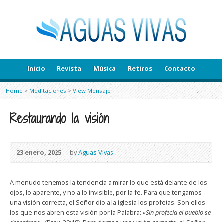
Inicio
Revista
Música
Retiros
Contacto
Home
>
Meditaciones
>
View Mensaje
Restaurando la visión
23 enero, 2025
by
Aguas Vivas
A menudo tenemos la tendencia a mirar lo que está delante de los
ojos, lo aparente, y no a lo invisible, por la fe. Para que tengamos
una visión correcta, el Señor dio a la iglesia los profetas. Son ellos
los que nos abren esta visión por la Palabra:
«Sin profecía el pueblo se