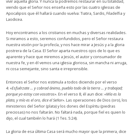
vivir aquella gloria. Y nunca la podremos restaurar en su totalidad,
viendo que el Señor nos enseña esto por las cuatro iglesias de
Apocalipsis que él hallará cuando vuelva: Tiatira, Sardis, Filadelfia y
Laodicea.
Hoy encontramos a los cristianos en muchas y diversas realidades.
Si miramos a esto, seremos confundidos, pero el Señor restaura
nuestra visión por la profecía, y nos hace mirar a Jesús y a la gloria
postrera de la Casa. El Señor aparta nuestros ojos de lo que es
aparente y hace que miremos a Jesús, el autor y consumador de
nuestra fe, y en él vemos una iglesia gloriosa, sin mancha ni arruga,
ni cosa semejante, sino santa e irreprensible.
Entonces el Señor nos estimula a todos diciendo por el verso
4:
«Esfuérzate … y cobrad ánimo, pueblo todo de la tierra … y trabajad;
porque yo estoy con vosotros»
. En el verso 8, él aun dice:
«Mía es la
plata, y mío es el oro, dice el Señor»
. Las operaciones de Dios (oro), los
ministerios del Señor (plata) y los dones del Espíritu (piedras
preciosas) no nos faltarán. No faltará nada, porque fiel es quien lo
dijo, el cual también lo hará (1 Tes. 5:24).
La gloria de esa última Casa será mucho mayor que la primera, dice