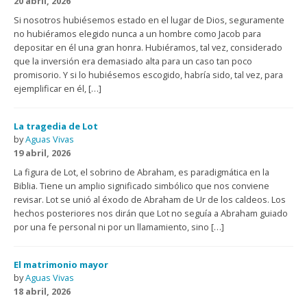
20 abril, 2026
Si nosotros hubiésemos estado en el lugar de Dios, seguramente
no hubiéramos elegido nunca a un hombre como Jacob para
depositar en él una gran honra. Hubiéramos, tal vez, considerado
que la inversión era demasiado alta para un caso tan poco
promisorio. Y si lo hubiésemos escogido, habría sido, tal vez, para
ejemplificar en él, […]
La tragedia de Lot
by
Aguas Vivas
19 abril, 2026
La figura de Lot, el sobrino de Abraham, es paradigmática en la
Biblia. Tiene un amplio significado simbólico que nos conviene
revisar. Lot se unió al éxodo de Abraham de Ur de los caldeos. Los
hechos posteriores nos dirán que Lot no seguía a Abraham guiado
por una fe personal ni por un llamamiento, sino […]
El matrimonio mayor
by
Aguas Vivas
18 abril, 2026