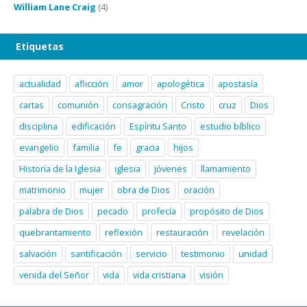
William Lane Craig
(4)
Etiquetas
actualidad
aflicción
amor
apologética
apostasía
cartas
comunión
consagración
Cristo
cruz
Dios
disciplina
edificación
Espíritu Santo
estudio bíblico
evangelio
familia
fe
gracia
hijos
Historia de la Iglesia
iglesia
jóvenes
llamamiento
matrimonio
mujer
obra de Dios
oración
palabra de Dios
pecado
profecía
propósito de Dios
quebrantamiento
reflexión
restauración
revelación
salvación
santificación
servicio
testimonio
unidad
venida del Señor
vida
vida cristiana
visión