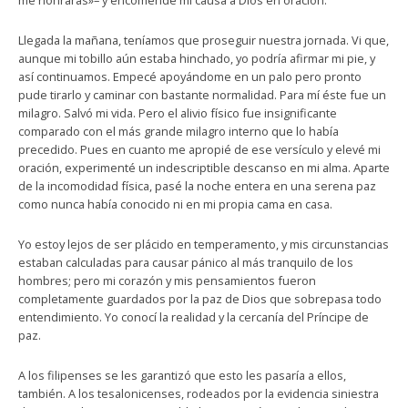
me honrarás»– y encomendé mi causa a Dios en oración.
Llegada la mañana, teníamos que proseguir nuestra jornada. Vi que,
aunque mi tobillo aún estaba hinchado, yo podría afirmar mi pie, y
así continuamos. Empecé apoyándome en un palo pero pronto
pude tirarlo y caminar con bastante normalidad. Para mí éste fue un
milagro. Salvó mi vida. Pero el alivio físico fue insignificante
comparado con el más grande milagro interno que lo había
precedido. Pues en cuanto me apropié de ese versículo y elevé mi
oración, experimenté un indescriptible descanso en mi alma. Aparte
de la incomodidad física, pasé la noche entera en una serena paz
como nunca había conocido ni en mi propia cama en casa.
Yo estoy lejos de ser plácido en temperamento, y mis circunstancias
estaban calculadas para causar pánico al más tranquilo de los
hombres; pero mi corazón y mis pensamientos fueron
completamente guardados por la paz de Dios que sobrepasa todo
entendimiento. Yo conocí la realidad y la cercanía del Príncipe de
paz.
A los filipenses se les garantizó que esto les pasaría a ellos,
también. A los tesalonicenses, rodeados por la evidencia siniestra