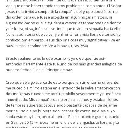
la mujer perdonada también fue obligada a irse, volviendo a una
vida que debe haber tenido tantos problemas como antes. El Señor
Jesús no la invitó a compartir la compañía del grupo apostólico; no
dio orden para que fuese acogida en algún hogar amistoso, ni
alguna indicación que la ayudara a vencer las tentaciones de dentro
y de fuera, ni sugirió a sus vecinos que tuviesen simpatía hacia ella.
No, ella aún tenía que volver y enfrentar una vida llena de tensión y
conflicto. Sin embargo, Jesús dijo una cosa muy significativa: «Ve en
paz», o más literalmente ‘Ve a la paz’ (Lucas 7:50).
Si esto realmente es lo que ocurrió –y yo creo que fue así–
entonces ciertamente éste fue uno de los más grandes milagros de
nuestro Señor. Él es el Príncipe de paz.
Creo que sé algo acerca de esto porque, en un entorno diferente,
me sucedió a mí. Yo estaba en el interior de la selva amazónica con
dos indígenas cuando me torcí un tobillo severamente y quedé casi
inmovilizado. Mis compañeros no eran cristianos y estaban llenos
de temores supersticiosos, siendo bastante capaces de dejarme
morir allí solo si yo hubiera sido incapaz de continuar el viaje. Yo
sabía esto muy bien, pero al abrir mi Biblia encontré gran consuelo
en Salmos 50:15 –»Invócame en el día de la angustia; te libraré; y tú