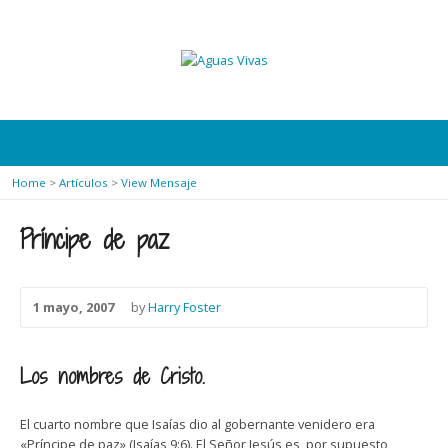
Home
>
Artículos
>
View Mensaje
Príncipe de paz
1 mayo, 2007
by
Harry Foster
Los nombres de Cristo.
El cuarto nombre que Isaías dio al gobernante venidero era
«Príncipe de paz» (Isaías 9:6). El Señor Jesús es, por supuesto,