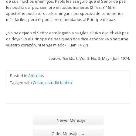
de sus muchos enemigos, Pablo les aseguró que el Señor de paz
les podría dar paz siempre en todas maneras (2 Tes. 3:16). El
apóstol no podía ofrecerles ninguna perspectiva de condiciones
más fáciles, pero él podía encomendarlos al Príncipe de paz.
¿No ha dejado el Señor este legado a su iglesia? ¿No dijo él: «Mi paz
os doy»? Es el Príncipe de paz quien nos dice a todos: «No se turbe
vuestro corazón, ni tenga miedo» (Juan 14:27).
Toward The Mark
, Vol. 3, No. 3, May – Jun. 1974.
Posted in
Artículos
Tagged with
Cristo
,
estudio bíblico
←
Newer Mensaje
→
Older Mensaje