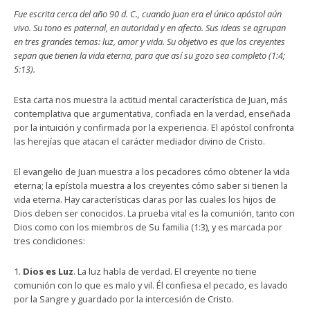
Fue escrita cerca del año 90 d. C., cuando Juan era el único apóstol aún
vivo. Su tono es paternal, en autoridad y en afecto. Sus ideas se agrupan
en tres grandes temas: luz, amor y vida. Su objetivo es que los creyentes
sepan que tienen la vida eterna, para que así su gozo sea completo (1:4;
5:13).
Esta carta nos muestra la actitud mental característica de Juan, más
contemplativa que argumentativa, confiada en la verdad, enseñada
por la intuición y confirmada por la experiencia. El apóstol confronta
las herejías que atacan el carácter mediador divino de Cristo.
El evangelio de Juan muestra a los pecadores cómo obtener la vida
eterna; la epístola muestra a los creyentes cómo saber si tienen la
vida eterna. Hay características claras por las cuales los hijos de
Dios deben ser conocidos. La prueba vital es la comunión, tanto con
Dios como con los miembros de Su familia (1:3), y es marcada por
tres condiciones:
1.
Dios es Luz
. La luz habla de verdad. El creyente no tiene
comunión con lo que es malo y vil. Él confiesa el pecado, es lavado
por la Sangre y guardado por la intercesión de Cristo.