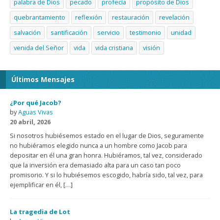
palabra de Dios
pecado
profecía
propósito de Dios
quebrantamiento
reflexión
restauración
revelación
salvación
santificación
servicio
testimonio
unidad
venida del Señor
vida
vida cristiana
visión
Últimos Mensajes
¿Por qué Jacob?
by
Aguas Vivas
20 abril, 2026
Si nosotros hubiésemos estado en el lugar de Dios, seguramente
no hubiéramos elegido nunca a un hombre como Jacob para
depositar en él una gran honra. Hubiéramos, tal vez, considerado
que la inversión era demasiado alta para un caso tan poco
promisorio. Y si lo hubiésemos escogido, habría sido, tal vez, para
ejemplificar en él, […]
La tragedia de Lot