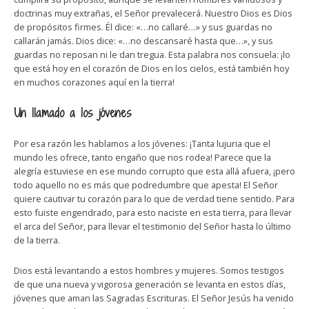
doctrinas muy extrañas, el Señor prevalecerá. Nuestro Dios es Dios
de propósitos firmes. Él dice: «…no callaré…» y sus guardas no
callarán jamás. Dios dice: «…no descansaré hasta que…», y sus
guardas no reposan ni le dan tregua. Esta palabra nos consuela: ¡lo
que está hoy en el corazón de Dios en los cielos, está también hoy
en muchos corazones aquí en la tierra!
Un llamado a los jóvenes
Por esa razón les hablamos a los jóvenes: ¡Tanta lujuria que el
mundo les ofrece, tanto engaño que nos rodea! Parece que la
alegría estuviese en ese mundo corrupto que esta allá afuera, ¡pero
todo aquello no es más que podredumbre que apesta! El Señor
quiere cautivar tu corazón para lo que de verdad tiene sentido. Para
esto fuiste engendrado, para esto naciste en esta tierra, para llevar
el arca del Señor, para llevar el testimonio del Señor hasta lo último
de la tierra.
Dios está levantando a estos hombres y mujeres. Somos testigos
de que una nueva y vigorosa generación se levanta en estos días,
jóvenes que aman las Sagradas Escrituras. El Señor Jesús ha venido