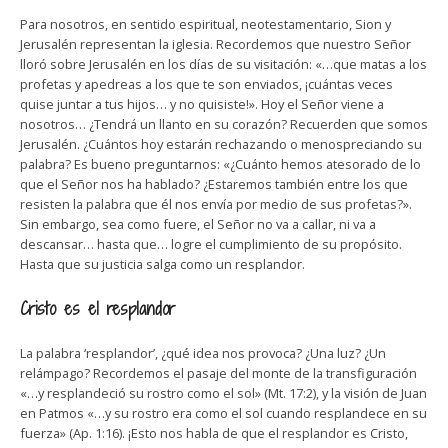
Para nosotros, en sentido espiritual, neotestamentario, Sion y
Jerusalén representan la iglesia. Recordemos que nuestro Señor
lloró sobre Jerusalén en los días de su visitación: «…que matas a los
profetas y apedreas a los que te son enviados, ¡cuántas veces
quise juntar a tus hijos… y no quisiste!». Hoy el Señor viene a
nosotros… ¿Tendrá un llanto en su corazón? Recuerden que somos
Jerusalén. ¿Cuántos hoy estarán rechazando o menospreciando su
palabra? Es bueno preguntarnos: «¿Cuánto hemos atesorado de lo
que el Señor nos ha hablado? ¿Estaremos también entre los que
resisten la palabra que él nos envía por medio de sus profetas?».
Sin embargo, sea como fuere, el Señor no va a callar, ni va a
descansar… hasta que… logre el cumplimiento de su propósito.
Hasta que su justicia salga como un resplandor.
Cristo es el resplandor
La palabra ‘resplandor’, ¿qué idea nos provoca? ¿Una luz? ¿Un
relámpago? Recordemos el pasaje del monte de la transfiguración
«…y resplandeció su rostro como el sol» (Mt. 17:2), y la visión de Juan
en Patmos «…y su rostro era como el sol cuando resplandece en su
fuerza» (Ap. 1:16). ¡Esto nos habla de que el resplandor es Cristo,