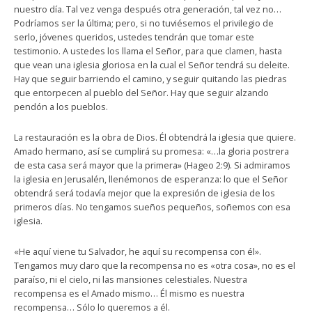
nuestro día. Tal vez venga después otra generación, tal vez no…
Podríamos ser la última; pero, si no tuviésemos el privilegio de
serlo, jóvenes queridos, ustedes tendrán que tomar este
testimonio. A ustedes los llama el Señor, para que clamen, hasta
que vean una iglesia gloriosa en la cual el Señor tendrá su deleite.
Hay que seguir barriendo el camino, y seguir quitando las piedras
que entorpecen al pueblo del Señor. Hay que seguir alzando
pendón a los pueblos.
La restauración es la obra de Dios. Él obtendrá la iglesia que quiere.
Amado hermano, así se cumplirá su promesa: «…la gloria postrera
de esta casa será mayor que la primera» (Hageo 2:9). Si admiramos
la iglesia en Jerusalén, llenémonos de esperanza: lo que el Señor
obtendrá será todavía mejor que la expresión de iglesia de los
primeros días. No tengamos sueños pequeños, soñemos con esa
iglesia.
«He aquí viene tu Salvador, he aquí su recompensa con él».
Tengamos muy claro que la recompensa no es «otra cosa», no es el
paraíso, ni el cielo, ni las mansiones celestiales. Nuestra
recompensa es el Amado mismo… Él mismo es nuestra
recompensa… Sólo lo queremos a él.