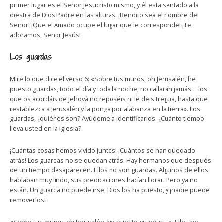
primer lugar es el Señor Jesucristo mismo, y él esta sentado a la
diestra de Dios Padre en las alturas. ¡Bendito sea el nombre del
Señor! ¡Que el Amado ocupe el lugar que le corresponde! ¡Te
adoramos, Señor Jesús!
Los guardas
Mire lo que dice el verso 6: «Sobre tus muros, oh Jerusalén, he
puesto guardas, todo el día y toda la noche, no callarán jamás… los
que os acordáis de Jehová no reposéis ni le deis tregua, hasta que
restablezca a Jerusalén y la ponga por alabanza en la tierra». Los
guardas, ¿quiénes son? Ayúdeme a identificarlos. ¿Cuánto tiempo
lleva usted en la iglesia?
¡Cuántas cosas hemos vivido juntos! ¡Cuántos se han quedado
atrás! Los guardas no se quedan atrás. Hay hermanos que después
de un tiempo desaparecen. Ellos no son guardas. Algunos de ellos
hablaban muy lindo, sus predicaciones hacían llorar. Pero ya no
están. Un guarda no puede irse, Dios los ha puesto, y ¡nadie puede
removerlos!
«Sobre tus muros, oh Jerusalén, he puesto guardas…». Ellos no