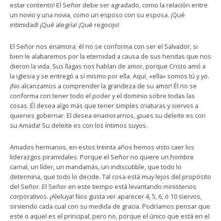
estar contento! El Señor debe ser agradado, como la relación entre
un novio y una novia, como un esposo con su esposa. ¡Qué
intimidad! ¡Qué alegría! ¡Qué regocijo!
El Señor nos enamora; él no se conforma con ser el Salvador, si
bien le alabaremos por la eternidad a causa de sus heridas que nos
dieron la vida. Sus llagas nos hablan de amor, porque Cristo amó a
la iglesia y se entregó a sí mismo por ella. Aquí, «ella» somos tú y yo.
¡No alcanzamos a comprender la grandeza de su amor! Él no se
conforma con tener todo el poder y el dominio sobre todas las
cosas. Él desea algo más que tener simples criaturas y siervos a
quienes gobernar. El desea enamorarnos, ¡pues su deleite es con
su Amada! Su deleite es con los íntimos suyos.
Amados hermanos, en estos treinta años hemos visto caer los
liderazgos piramidales. Porque el Señor no quiere un hombre
carnal, un líder, un mandamás, un indiscutible, que todo lo
determina, que todo lo decide. Tal cosa está muy lejos del propósito
del Señor. El Señor en este tiempo está levantando ministerios
corporativos. ¡Aleluya! Nos gusta ver aparecer 4, 5, 6, ó 10 siervos,
sirviendo cada cual con su medida de gracia. Podríamos pensar que
este o aquel es el principal; pero no, porque el único que está en el