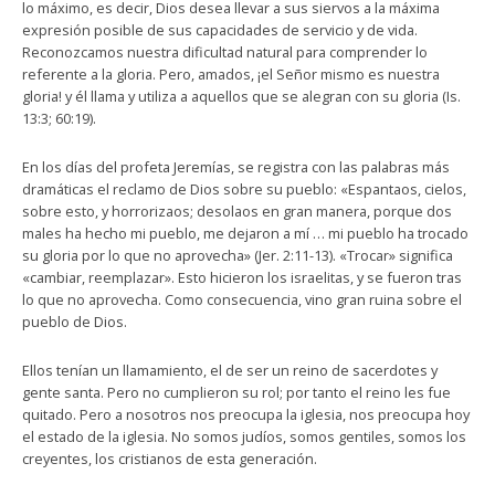
lo máximo, es decir, Dios desea llevar a sus siervos a la máxima
expresión posible de sus capacidades de servicio y de vida.
Reconozcamos nuestra dificultad natural para comprender lo
referente a la gloria. Pero, amados, ¡el Señor mismo es nuestra
gloria! y él llama y utiliza a aquellos que se alegran con su gloria (Is.
13:3; 60:19).
En los días del profeta Jeremías, se registra con las palabras más
dramáticas el reclamo de Dios sobre su pueblo: «Espantaos, cielos,
sobre esto, y horrorizaos; desolaos en gran manera, porque dos
males ha hecho mi pueblo, me dejaron a mí … mi pueblo ha trocado
su gloria por lo que no aprovecha» (Jer. 2:11-13). «Trocar» significa
«cambiar, reemplazar». Esto hicieron los israelitas, y se fueron tras
lo que no aprovecha. Como consecuencia, vino gran ruina sobre el
pueblo de Dios.
Ellos tenían un llamamiento, el de ser un reino de sacerdotes y
gente santa. Pero no cumplieron su rol; por tanto el reino les fue
quitado. Pero a nosotros nos preocupa la iglesia, nos preocupa hoy
el estado de la iglesia. No somos judíos, somos gentiles, somos los
creyentes, los cristianos de esta generación.