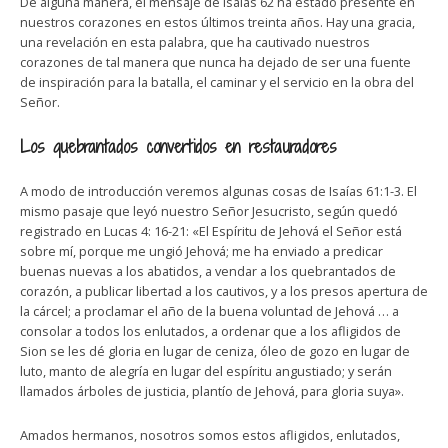
De alguna manera, el mensaje de Isaías 62 ha estado presente en
nuestros corazones en estos últimos treinta años. Hay una gracia,
una revelación en esta palabra, que ha cautivado nuestros
corazones de tal manera que nunca ha dejado de ser una fuente
de inspiración para la batalla, el caminar y el servicio en la obra del
Señor.
Los quebrantados convertidos en restauradores
A modo de introducción veremos algunas cosas de Isaías 61:1-3. El
mismo pasaje que leyó nuestro Señor Jesucristo, según quedó
registrado en Lucas 4: 16-21: «El Espíritu de Jehová el Señor está
sobre mí, porque me ungió Jehová; me ha enviado a predicar
buenas nuevas a los abatidos, a vendar a los quebrantados de
corazón, a publicar libertad a los cautivos, y a los presos apertura de
la cárcel; a proclamar el año de la buena voluntad de Jehová … a
consolar a todos los enlutados, a ordenar que a los afligidos de
Sion se les dé gloria en lugar de ceniza, óleo de gozo en lugar de
luto, manto de alegría en lugar del espíritu angustiado; y serán
llamados árboles de justicia, plantío de Jehová, para gloria suya».
Amados hermanos, nosotros somos estos afligidos, enlutados,