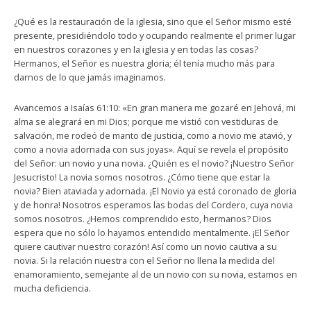
¿Qué es la restauración de la iglesia, sino que el Señor mismo esté
presente, presidiéndolo todo y ocupando realmente el primer lugar
en nuestros corazones y en la iglesia y en todas las cosas?
Hermanos, el Señor es nuestra gloria; él tenía mucho más para
darnos de lo que jamás imaginamos.
Avancemos a Isaías 61:10: «En gran manera me gozaré en Jehová, mi
alma se alegrará en mi Dios; porque me vistió con vestiduras de
salvación, me rodeó de manto de justicia, como a novio me atavió, y
como a novia adornada con sus joyas». Aquí se revela el propósito
del Señor: un novio y una novia. ¿Quién es el novio? ¡Nuestro Señor
Jesucristo! La novia somos nosotros. ¿Cómo tiene que estar la
novia? Bien ataviada y adornada. ¡El Novio ya está coronado de gloria
y de honra! Nosotros esperamos las bodas del Cordero, cuya novia
somos nosotros. ¿Hemos comprendido esto, hermanos? Dios
espera que no sólo lo hayamos entendido mentalmente. ¡El Señor
quiere cautivar nuestro corazón! Así como un novio cautiva a su
novia. Si la relación nuestra con el Señor no llena la medida del
enamoramiento, semejante al de un novio con su novia, estamos en
mucha deficiencia.