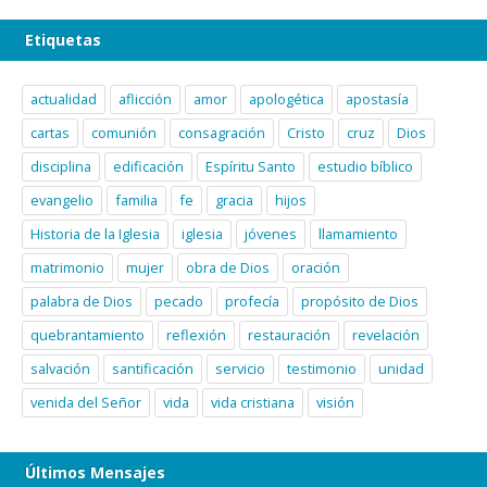
Etiquetas
actualidad
aflicción
amor
apologética
apostasía
cartas
comunión
consagración
Cristo
cruz
Dios
disciplina
edificación
Espíritu Santo
estudio bíblico
evangelio
familia
fe
gracia
hijos
Historia de la Iglesia
iglesia
jóvenes
llamamiento
matrimonio
mujer
obra de Dios
oración
palabra de Dios
pecado
profecía
propósito de Dios
quebrantamiento
reflexión
restauración
revelación
salvación
santificación
servicio
testimonio
unidad
venida del Señor
vida
vida cristiana
visión
Últimos Mensajes