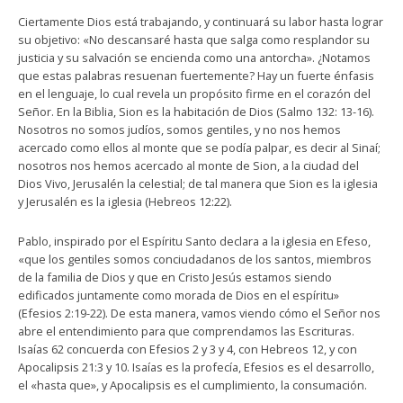
Ciertamente Dios está trabajando, y continuará su labor hasta lograr
su objetivo: «No descansaré hasta que salga como resplandor su
justicia y su salvación se encienda como una antorcha». ¿Notamos
que estas palabras resuenan fuertemente? Hay un fuerte énfasis
en el lenguaje, lo cual revela un propósito firme en el corazón del
Señor. En la Biblia, Sion es la habitación de Dios (Salmo 132: 13-16).
Nosotros no somos judíos, somos gentiles, y no nos hemos
acercado como ellos al monte que se podía palpar, es decir al Sinaí;
nosotros nos hemos acercado al monte de Sion, a la ciudad del
Dios Vivo, Jerusalén la celestial; de tal manera que Sion es la iglesia
y Jerusalén es la iglesia (Hebreos 12:22).
Pablo, inspirado por el Espíritu Santo declara a la iglesia en Efeso,
«que los gentiles somos conciudadanos de los santos, miembros
de la familia de Dios y que en Cristo Jesús estamos siendo
edificados juntamente como morada de Dios en el espíritu»
(Efesios 2:19-22). De esta manera, vamos viendo cómo el Señor nos
abre el entendimiento para que comprendamos las Escrituras.
Isaías 62 concuerda con Efesios 2 y 3 y 4, con Hebreos 12, y con
Apocalipsis 21:3 y 10. Isaías es la profecía, Efesios es el desarrollo,
el «hasta que», y Apocalipsis es el cumplimiento, la consumación.