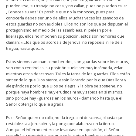
pueden irse, su trabajo no cesa, y no callan, pues no pueden callar.
¿Conoces su voz? Es posible que no la conozcas, pues para
conocerla debes ser uno de ellos. Muchas veces los gemidos de
estos guardas no son audibles. Ellos no son los que se disputan el
protagonismo en medio de las asambleas, ni pelean por el
liderazgo, ellos no imponen su posición, estos son hombres que
claman: «…los que os acordáis de Jehová, no reposéis, ni le deis
tregua, hasta que…».
Estos siervos caminan como heridos, son guardas sobre los muros,
son como centinelas, su posición suele ser muy incómoda, velan
mientras otros descansan. Tal es la tarea de los guardas. Ellos están
sintiendo lo que Dios siente, están llorando por lo que Dios llora y
alegrándose por lo que Dios se alegra. Y la obra se sostiene, no
porque haya hombres muy eruditos ni muy sabios en sí mismos,
sino porque hay «guardas en los muros» clamando hasta que el
Señor obtenga lo que le agrada.
Es el Señor quien no calla, no da tregua, ni descansa, «hasta que
restablezca a Jerusalén y la ponga por alabanza en la tierra».
Aunque el infierno entero se levantase en oposición, el Señor
cumplirá su propósito, aunque se levanten hombres vanidosos y