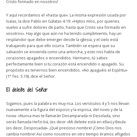
Cristo formado en nosotros!
Y aquí recordamos el «hasta que». La misma expresión usada por
Isaías, la dice Pablo en Gálatas 4:19: «Hijitos míos, por quienes
vuelvo a sufrir dolores de parto, hasta que Cristo sea formado en
vosotros». Hay algo que aún no ha tenido cumplimiento, hay un
resplandor que debe emerger desde la iglesia, y el cielo está
trabajando para que ello ocurra. También se espera que su
salvación se encienda como una antorcha, y esto nos habla de
corazones apagados o encendidos. Hermano, tú sabes
perfectamente bien si tu corazón está encendido o apagado. Su
propósito es tenernos bien encendidos. «No apaguéis el Espíritu»
(1ª Tes. 5:19), dice el Señor.
El deleite del Señor
Sigamos, pues la palabra es muy rica. Los versículos 4 y 5 nos llevan
nuevamente a la figura del esposo y la esposa, del novio y de la
novia: «Nunca mas te llamarán Desamparada ni Desolada, sino
serás llamada Hefzi-bá, (es decir «Mi deleite está en ella») y Beula
(es decir, Desposada)». ¡Qué precioso nombre! ¡Cómo Dios nos
cambia nombre! Así como nosotros en otro tiempo éramos afligidos