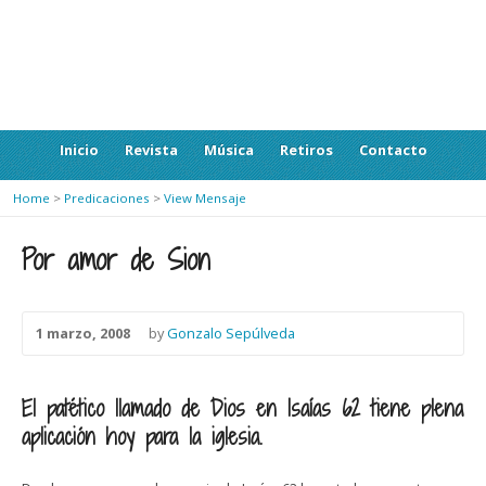
Inicio
Revista
Música
Retiros
Contacto
Home
>
Predicaciones
>
View Mensaje
Por amor de Sion
1 marzo, 2008
by
Gonzalo Sepúlveda
El patético llamado de Dios en Isaías 62 tiene plena
aplicación hoy para la iglesia.