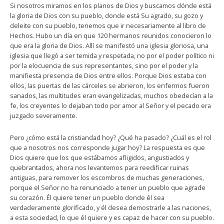
Si nosotros miramos en los planos de Dios y buscamos dónde está
la gloria de Dios con su pueblo, donde está Su agrado, su gozo y
deleite con su pueblo, tenemos que ir necesariamente al libro de
Hechos. Hubo un día en que 120 hermanos reunidos conocieron lo
que era la gloria de Dios. Allí se manifestó una iglesia gloriosa, una
iglesia que llegó a ser temida y respetada, no por el poder político ni
por la elocuencia de sus representantes, sino por el poder y la
manifiesta presencia de Dios entre ellos. Porque Dios estaba con
ellos, las puertas de las cárceles se abrieron, los enfermos fueron
sanados, las multitudes eran evangelizadas, muchos obedecían a la
fe, los creyentes lo dejaban todo por amor al Señor y el pecado era
juzgado severamente.
Pero ¿cómo está la cristiandad hoy? ¿Qué ha pasado? ¿Cuál es el rol
que a nosotros nos corresponde jugar hoy? La respuesta es que
Dios quiere que los que estábamos afligidos, angustiados y
quebrantados, ahora nos levantemos para reedificar ruinas
antiguas, para remover los escombros de muchas generaciones,
porque el Señor no ha renunciado a tener un pueblo que agrade
su corazón. Él quiere tener un pueblo donde él sea
verdaderamente glorificado, y él desea demostrarle a las naciones,
a esta sociedad, lo que él quiere y es capaz de hacer con su pueblo.