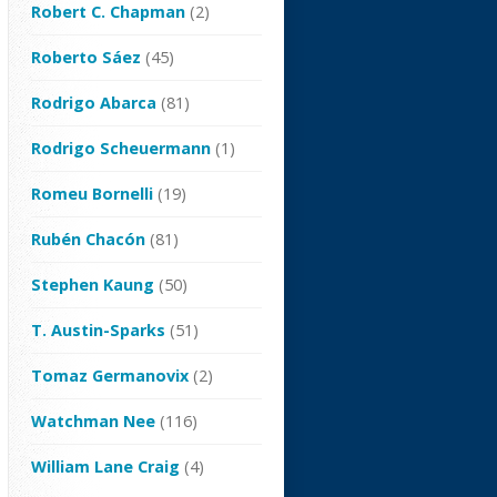
Robert C. Chapman
(2)
Roberto Sáez
(45)
Rodrigo Abarca
(81)
Rodrigo Scheuermann
(1)
Romeu Bornelli
(19)
Rubén Chacón
(81)
Stephen Kaung
(50)
T. Austin-Sparks
(51)
Tomaz Germanovix
(2)
Watchman Nee
(116)
William Lane Craig
(4)