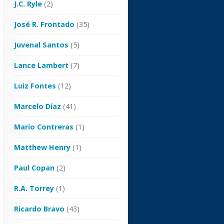
J.C. Ryle
(2)
José R. Frontado
(35)
Juvenal Santos
(5)
Lance Lambert
(7)
Luiz Fontes
(12)
Marcelo Díaz
(41)
Mario Contreras
(1)
Matthew Henry
(1)
Paul Copan
(2)
R.A. Torrey
(1)
Ricardo Bravo
(43)