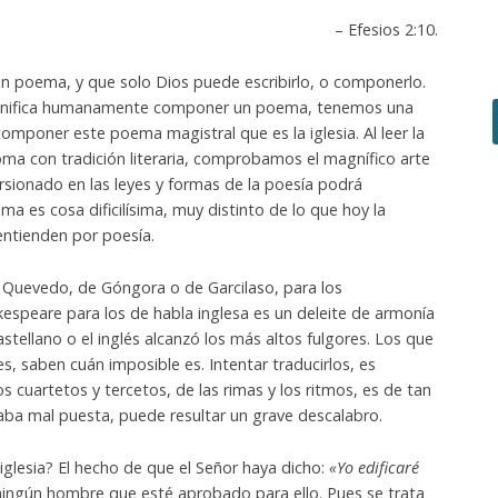
– Efesios 2:10.
un poema, y que solo Dios puede escribirlo, o componerlo.
gnifica humanamente componer un poema, tenemos una
omponer este poema magistral que es la iglesia. Al leer la
dioma con tradición literaria, comprobamos el magnífico arte
rsionado en las leyes y formas de la poesía podrá
ma es cosa dificilísima, muy distinto de lo que hoy la
entienden por poesía.
 Quevedo, de Góngora o de Garcilaso, para los
espeare para los de habla inglesa es un deleite de armonía
castellano o el inglés alcanzó los más altos fulgores. Los que
s, saben cuán imposible es. Intentar traducirlos, es
los cuartetos y tercetos, de las rimas y los ritmos, es de tan
ílaba mal puesta, puede resultar un grave descalabro.
 iglesia? El hecho de que el Señor haya dicho:
«Yo edificaré
 ningún hombre que esté aprobado para ello. Pues se trata