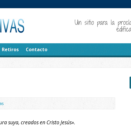
Un sitio para la procl
edifi
Retiros
Contacto
as
a suya, creados en Cristo Jesús».