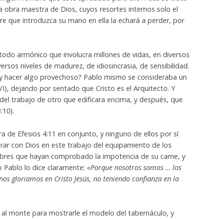
na obra maestra de Dios, cuyos resortes internos solo el
e que introduzca su mano en ella la echará a perder, por
n todo armónico que involucra millones de vidas, en diversos
versos niveles de madurez, de idiosincrasia, de sensibilidad.
í y hacer algo provechoso? Pablo mismo se consideraba un
), dejando por sentado que Cristo es el Arquitecto. Y
 del trabajo de otro que edificara encima, y después, que
:10).
ra de Efesios 4:11 en conjunto, y ninguno de ellos por sí
rar con Dios en este trabajo del equipamiento de los
bres que hayan comprobado la impotencia de su carne, y
o Pablo lo dice claramente:
«Porque nosotros somos … los
nos gloriamos en Cristo Jesús, no teniendo confianza en la
 al monte para mostrarle el modelo del tabernáculo, y