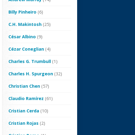
Billy Pinheiro
(6)
C.H. Makintosh
(25)
César Albino
(9)
Cézar Coneglian
(4)
Charles G. Trumbull
(1)
Charles H. Spurgeon
(32)
Christian Chen
(57)
Claudio Ramírez
(61)
Cristian Cerda
(10)
Cristian Rojas
(2)