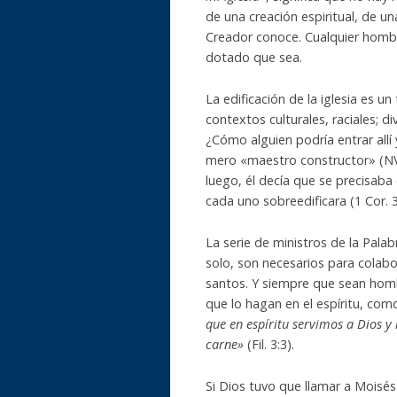
de una creación espiritual, de u
Creador conoce. Cualquier hombr
dotado que sea.
La edificación de la iglesia es u
contextos culturales, raciales; di
¿Cómo alguien podría entrar all
mero «maestro constructor» (NVI
luego, él decía que se precisaba
cada uno sobreedificara (1 Cor. 3
La serie de ministros de la Palab
solo, son necesarios para colabo
santos. Y siempre que sean hom
que lo hagan en el espíritu, com
que en espíritu servimos a Dios y 
carne»
(Fil. 3:3).
Si Dios tuvo que llamar a Moisés