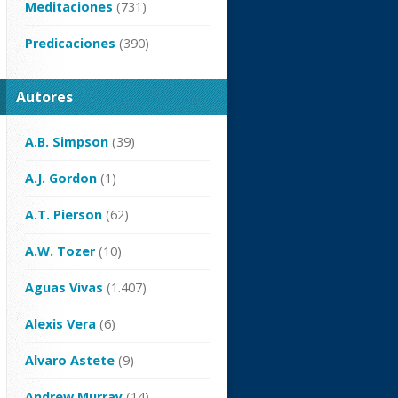
Meditaciones
(731)
Predicaciones
(390)
Autores
A.B. Simpson
(39)
A.J. Gordon
(1)
A.T. Pierson
(62)
A.W. Tozer
(10)
Aguas Vivas
(1.407)
Alexis Vera
(6)
Alvaro Astete
(9)
Andrew Murray
(14)