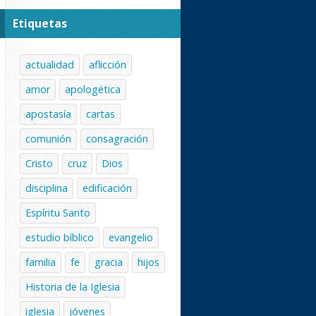
Etiquetas
actualidad
aflicción
amor
apologética
apostasía
cartas
comunión
consagración
Cristo
cruz
Dios
disciplina
edificación
Espíritu Santo
estudio bíblico
evangelio
familia
fe
gracia
hijos
Historia de la Iglesia
iglesia
jóvenes