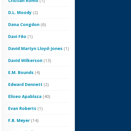
Cristian Romo
(1)
D.L. Moody
(2)
Dana Congdon
(6)
Davi Fêo
(1)
David Martyn Lloyd-Jones
(1)
David Wilkerson
(13)
E.M. Bounds
(4)
Edward Dennett
(2)
Eliseo Apablaza
(40)
Evan Roberts
(1)
F.B. Meyer
(14)