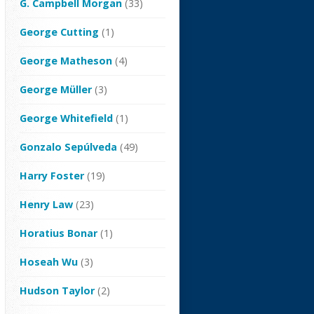
G. Campbell Morgan
(33)
George Cutting
(1)
George Matheson
(4)
George Müller
(3)
George Whitefield
(1)
Gonzalo Sepúlveda
(49)
Harry Foster
(19)
Henry Law
(23)
Horatius Bonar
(1)
Hoseah Wu
(3)
Hudson Taylor
(2)