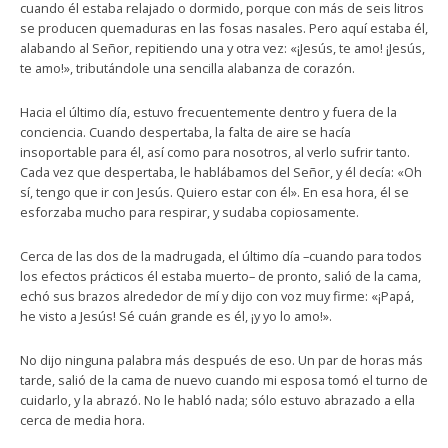
cuando él estaba relajado o dormido, porque con más de seis litros
se producen quemaduras en las fosas nasales. Pero aquí estaba él,
alabando al Señor, repitiendo una y otra vez: «¡Jesús, te amo! ¡Jesús,
te amo!», tributándole una sencilla alabanza de corazón.
Hacia el último día, estuvo frecuentemente dentro y fuera de la
conciencia. Cuando despertaba, la falta de aire se hacía
insoportable para él, así como para nosotros, al verlo sufrir tanto.
Cada vez que despertaba, le hablábamos del Señor, y él decía: «Oh
sí, tengo que ir con Jesús. Quiero estar con él». En esa hora, él se
esforzaba mucho para respirar, y sudaba copiosamente.
Cerca de las dos de la madrugada, el último día –cuando para todos
los efectos prácticos él estaba muerto– de pronto, salió de la cama,
echó sus brazos alrededor de mí y dijo con voz muy firme: «¡Papá,
he visto a Jesús! Sé cuán grande es él, ¡y yo lo amo!».
No dijo ninguna palabra más después de eso. Un par de horas más
tarde, salió de la cama de nuevo cuando mi esposa tomó el turno de
cuidarlo, y la abrazó. No le habló nada; sólo estuvo abrazado a ella
cerca de media hora.