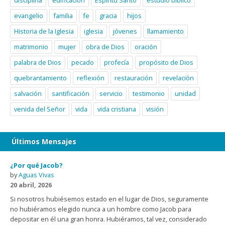
disciplina
edificación
Espíritu Santo
estudio bíblico
evangelio
familia
fe
gracia
hijos
Historia de la Iglesia
iglesia
jóvenes
llamamiento
matrimonio
mujer
obra de Dios
oración
palabra de Dios
pecado
profecía
propósito de Dios
quebrantamiento
reflexión
restauración
revelación
salvación
santificación
servicio
testimonio
unidad
venida del Señor
vida
vida cristiana
visión
Últimos Mensajes
¿Por qué Jacob?
by
Aguas Vivas
20 abril, 2026
Si nosotros hubiésemos estado en el lugar de Dios, seguramente
no hubiéramos elegido nunca a un hombre como Jacob para
depositar en él una gran honra. Hubiéramos, tal vez, considerado