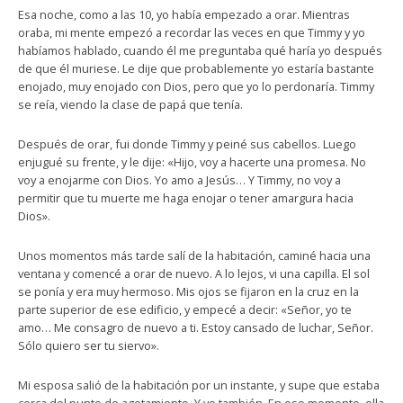
Esa noche, como a las 10, yo había empezado a orar. Mientras
oraba, mi mente empezó a recordar las veces en que Timmy y yo
habíamos hablado, cuando él me preguntaba qué haría yo después
de que él muriese. Le dije que probablemente yo estaría bastante
enojado, muy enojado con Dios, pero que yo lo perdonaría. Timmy
se reía, viendo la clase de papá que tenía.
Después de orar, fui donde Timmy y peiné sus cabellos. Luego
enjugué su frente, y le dije: «Hijo, voy a hacerte una promesa. No
voy a enojarme con Dios. Yo amo a Jesús… Y Timmy, no voy a
permitir que tu muerte me haga enojar o tener amargura hacia
Dios».
Unos momentos más tarde salí de la habitación, caminé hacia una
ventana y comencé a orar de nuevo. A lo lejos, vi una capilla. El sol
se ponía y era muy hermoso. Mis ojos se fijaron en la cruz en la
parte superior de ese edificio, y empecé a decir: «Señor, yo te
amo… Me consagro de nuevo a ti. Estoy cansado de luchar, Señor.
Sólo quiero ser tu siervo».
Mi esposa salió de la habitación por un instante, y supe que estaba