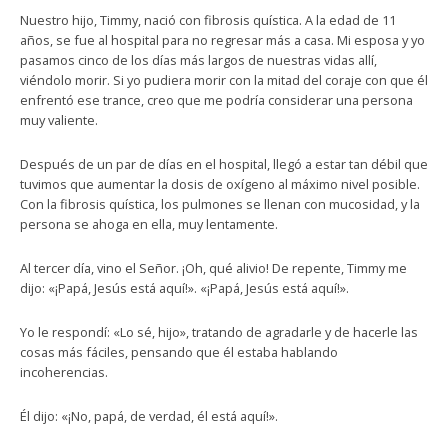
Nuestro hijo, Timmy, nació con fibrosis quística. A la edad de 11
años, se fue al hospital para no regresar más a casa. Mi esposa y yo
pasamos cinco de los días más largos de nuestras vidas allí,
viéndolo morir. Si yo pudiera morir con la mitad del coraje con que él
enfrentó ese trance, creo que me podría considerar una persona
muy valiente.
Después de un par de días en el hospital, llegó a estar tan débil que
tuvimos que aumentar la dosis de oxígeno al máximo nivel posible.
Con la fibrosis quística, los pulmones se llenan con mucosidad, y la
persona se ahoga en ella, muy lentamente.
Al tercer día, vino el Señor. ¡Oh, qué alivio! De repente, Timmy me
dijo: «¡Papá, Jesús está aquí!». «¡Papá, Jesús está aquí!».
Yo le respondí: «Lo sé, hijo», tratando de agradarle y de hacerle las
cosas más fáciles, pensando que él estaba hablando
incoherencias.
Él dijo: «¡No, papá, de verdad, él está aquí!».