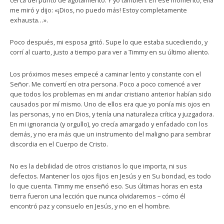
cerca del punto de agotamiento. Y yo también. En ese momento, ella
me miró y dijo: «¡Dios, no puedo más! Estoy completamente
exhausta…».
Poco después, mi esposa gritó. Supe lo que estaba sucediendo, y
corrí al cuarto, justo a tiempo para ver a Timmy en su último aliento.
Los próximos meses empecé a caminar lento y constante con el
Señor. Me convertí en otra persona. Poco a poco comencé a ver
que todos los problemas en mi andar cristiano anterior habían sido
causados por mí mismo. Uno de ellos era que yo ponía mis ojos en
las personas, y no en Dios, y tenía una naturaleza crítica y juzgadora.
En mi ignorancia (y orgullo), yo crecía amargado y enfadado con los
demás, y no era más que un instrumento del maligno para sembrar
discordia en el Cuerpo de Cristo.
No es la debilidad de otros cristianos lo que importa, ni sus
defectos. Mantener los ojos fijos en Jesús y en Su bondad, es todo
lo que cuenta. Timmy me enseñó eso. Sus últimas horas en esta
tierra fueron una lección que nunca olvidaremos – cómo él
encontró paz y consuelo en Jesús, y no en el hombre.