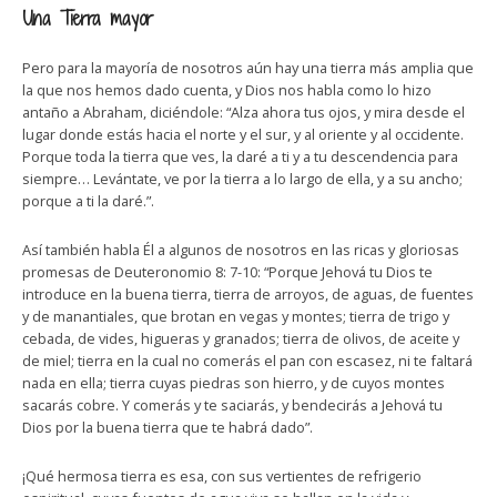
Una Tierra mayor
Pero para la mayoría de nosotros aún hay una tierra más amplia que
la que nos hemos dado cuenta, y Dios nos habla como lo hizo
antaño a Abraham, diciéndole: “Alza ahora tus ojos, y mira desde el
lugar donde estás hacia el norte y el sur, y al oriente y al occidente.
Porque toda la tierra que ves, la daré a ti y a tu descendencia para
siempre… Levántate, ve por la tierra a lo largo de ella, y a su ancho;
porque a ti la daré.”.
Así también habla Él a algunos de nosotros en las ricas y gloriosas
promesas de Deuteronomio 8: 7-10: “Porque Jehová tu Dios te
introduce en la buena tierra, tierra de arroyos, de aguas, de fuentes
y de manantiales, que brotan en vegas y montes; tierra de trigo y
cebada, de vides, higueras y granados; tierra de olivos, de aceite y
de miel; tierra en la cual no comerás el pan con escasez, ni te faltará
nada en ella; tierra cuyas piedras son hierro, y de cuyos montes
sacarás cobre. Y comerás y te saciarás, y bendecirás a Jehová tu
Dios por la buena tierra que te habrá dado”.
¡Qué hermosa tierra es esa, con sus vertientes de refrigerio