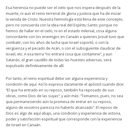
Esa herencia no puede ser el cielo que nos espera después de la
muerte, ni aun el reino terrenal de gloria y justicia que ha de iniciar
la venida de Cristo. Nuestra himnología está llena de este concepto,
pero no concuerda con la idea real del Espíritu Santo; porque no
hemos de hallar en el cielo, ni en el estado milenial, cosa alguna
concordante con los enemigos en Canaán a quienes Josué tuvo que
combatir, con los años de lucha que Israel soportó, o con la
vergüenza y el pecado de Acán, o con el subsiguiente claudicar de
Israel, etc. A esa tierra “no entrará cosa que contamine”, y aun
Satanás, el gran caudillo de todas las huestes adversas, será
expulsado definitivamente de allí.
Por tanto, el reino espiritual debe ser alguna experiencia y
condición de aquí. Así lo expresa claramente el apóstol cuando dice:
“El que ha entrado en su reposo, también ha reposado de sus
obras, como Dios de las suyas”; y aún más: “Temamos, pues, no sea
que permaneciendo aún la promesa de entrar en su reposo,
alguno de vosotros parezca no haberlo alcanzado”. El reposo de
Dios es algo de aquí abajo, una condición y experiencia de victoria,
poder y satisfacción espiritual que corresponde con la experiencia
de Israel en Canaán.