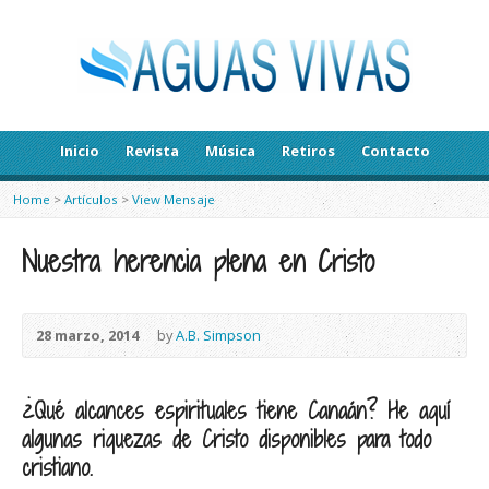
Inicio
Revista
Música
Retiros
Contacto
Home
>
Artículos
>
View Mensaje
Nuestra herencia plena en Cristo
28 marzo, 2014
by
A.B. Simpson
¿Qué alcances espirituales tiene Canaán? He aquí
algunas riquezas de Cristo disponibles para todo
cristiano.