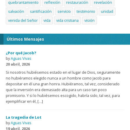
quebrantamiento
reflexión
restauración
revelación
salvación
santificación
servicio
testimonio
unidad
venida del Señor
vida
vida cristiana
visión
Últimos Mensajes
¿Por qué Jacob?
by
Aguas Vivas
20 abril, 2026
Si nosotros hubiésemos estado en el lugar de Dios, seguramente
no hubiéramos elegido nunca a un hombre como Jacob para
depositar en él una gran honra. Hubiéramos, tal vez, considerado
que la inversión era demasiado alta para un caso tan poco
promisorio. Y si lo hubiésemos escogido, habría sido, tal vez, para
ejemplificar en él, […]
La tragedia de Lot
by
Aguas Vivas
19 abril, 2026