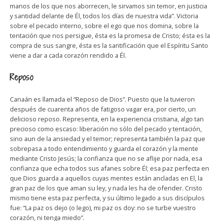
manos de los que nos aborrecen, le sirvamos sin temor, en justicia
y santidad delante de Él, todos los días de nuestra vida”. Victoria
sobre el pecado interno, sobre el ego que nos domina, sobre la
tentación que nos persigue, ésta es la promesa de Cristo; ésta es la
compra de sus sangre, ésta es la santificación que el Espíritu Santo
viene a dar a cada corazón rendido a Él.
Reposo
Canaán es llamada el “Reposo de Dios”. Puesto que la tuvieron
después de cuarenta años de fatigoso vagar era, por cierto, un
delicioso reposo. Representa, en la experiencia cristiana, algo tan
precioso como escaso: liberación no sólo del pecado y tentación,
sino aun de la ansiedad y el temor; representa también la paz que
sobrepasa a todo entendimiento y guarda el corazón y la mente
mediante Cristo Jesús; la confianza que no se aflije por nada, esa
confianza que echa todos sus afanes sobre Él; esa paz perfecta en
que Dios guarda a aquellos cuyas mentes están ancladas en El, la
gran paz de los que aman su ley, y nada les ha de ofender. Cristo
mismo tiene esta paz perfecta, y su último legado a sus discípulos
fue: “La paz os dejo (o lego), mi paz os doy: no se turbe vuestro
corazón, ni tenga miedo”.