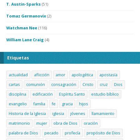
T. Austin-Sparks
(51)
Tomaz Germanovix
(2)
Watchman Nee
(116)
William Lane Craig
(4)
Etiquetas
actualidad
aflicción
amor
apologética
apostasía
cartas
comunión
consagración
Cristo
cruz
Dios
disciplina
edificación
Espíritu Santo
estudio bíblico
evangelio
familia
fe
gracia
hijos
Historia de la Iglesia
iglesia
jóvenes
llamamiento
matrimonio
mujer
obra de Dios
oración
palabra de Dios
pecado
profecía
propósito de Dios