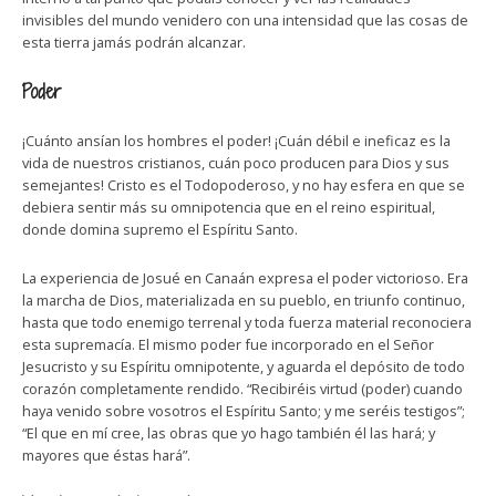
invisibles del mundo venidero con una intensidad que las cosas de
esta tierra jamás podrán alcanzar.
Poder
¡Cuánto ansían los hombres el poder! ¡Cuán débil e ineficaz es la
vida de nuestros cristianos, cuán poco producen para Dios y sus
semejantes! Cristo es el Todopoderoso, y no hay esfera en que se
debiera sentir más su omnipotencia que en el reino espiritual,
donde domina supremo el Espíritu Santo.
La experiencia de Josué en Canaán expresa el poder victorioso. Era
la marcha de Dios, materializada en su pueblo, en triunfo continuo,
hasta que todo enemigo terrenal y toda fuerza material reconociera
esta supremacía. El mismo poder fue incorporado en el Señor
Jesucristo y su Espíritu omnipotente, y aguarda el depósito de todo
corazón completamente rendido. “Recibiréis virtud (poder) cuando
haya venido sobre vosotros el Espíritu Santo; y me seréis testigos”;
“El que en mí cree, las obras que yo hago también él las hará; y
mayores que éstas hará”.