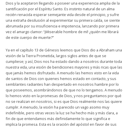
Dios y la aceptaron llegando a poseer una experiencia amplia de la
santificación por el Espíritu Santo. Es instinto natural de un alma
recién renacida esperar semejante vida desde el principio, y sufre
una extraña desilusión al experimentar su primera caída, se siente
abrumada por su insuficiencia e impotencia, lanzando por primera
vez el amargo clamor: “¡Miserable hombre de mí! ¿quién me librará
de este cuerpo de muerte?”
Ya en el capítulo 13 de Génesis leemos que Dios dio a Abraham una
visión de la Tierra Prometida, largos siglos antes de que se
cumpliese; y así, Dios nos ha estado dando a nosotros durante toda
nuestra vida, una visión de bendiciones mayores y más ricas que las
que jamás hemos disfrutado. A menudo las hemos visto en la vida
de santos de Dios con quienes hemos estado en contacto, y sus
semblantes radiantes han despertado en nosotros hambre por lo
que poseemos, asombrándonos de que no lo tengamos. A menudo
lo hemos visto en la promesas de Dios, y nos preguntamos por qué
no se realizan en nosotros, si es que Dios realmente nos las quiere
cumplir. A menudo, la visión ha parecido un vago asomo muy
indefinible, pero otras veces la luz se ha hecho más y más clara, a
fin de que entendamos más definidamente lo que significa e
implica la promesa. Esta es la oración del apóstol en favor de sus