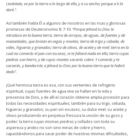
Levántate, ve por la tierra a lo largo de ella, y a su ancho; porque a ti la
daré.”.
Así también habla Él a algunos de nosotros en las ricas y gloriosas
promesas de Deuteronomio 8: 7-10:
“Porque Jehová tu Dios te
introduce en la buena tierra, tierra de arroyos, de aguas, de fuentes y de
manantiales, que brotan en vegas y montes; tierra de trigo y cebada, de
vides, higueras y granados; tierra de olivos, de aceite y de miel; tierra en la
cual no comerás el pan con escasez, ni te faltará nada en ella; tierra cuyas
piedras son hierro, y de cuyos montes sacarás cobre. Y comerás y te
saciarás, y bendecirás a Jehová tu Dios por la buena tierra que te habrá
dado”.
¡Qué hermosa tierra es esa, con sus vertientes de refrigerio
espiritual, cuyas fuentes de agua viva se hallan en la vida y
presencia de Dios, y de allí el corazón obtiene amplia provisión para
todas las necesidades espirituales; también para su trigo, cebada,
higueras y granados; su pan sin escasez, su dulce miel; su aceite y
olivos produciendo en perpetua frescura la unción de su gozo y
poder; la tierra cuyas mismas piedras y collados con toda su
aspereza y aridez no son sino minas de cobre y hierro,
capacitándonos para sacar poder de nuestras mismas dificultades,