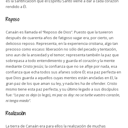
es la santificación que el Espíritu Santo viene a dar a cada corazón
rendido a Él.
Reposo
Canaán es llamada el “Reposo de Dios”. Puesto que la tuvieron
después de cuarenta años de fatigoso vagar era, por cierto, un
delicioso reposo. Representa, en la experiencia cristiana, algo tan
precioso como escaso: liberación no sólo del pecado y tentación,
sino aun de la ansiedad y el temor; representa también la paz que
sobrepasa a todo entendimiento y guarda el corazón y la mente
mediante Cristo Jesús; la confianza que no se aflije por nada, esa
confianza que echa todos sus afanes sobre Él; esa paz perfecta en
que Dios guarda a aquellos cuyas mentes están ancladas en El, la
gran paz de los que aman su ley, y nada les ha de ofender. Cristo
mismo tiene esta paz perfecta, y su último legado a sus discípulos
fue: “
La paz os dejo
(o lego),
mi paz os doy: no se turbe vuestro corazón,
ni tenga miedo”.
Realización
La tierra de Canaán era para ellos la realización de muchas