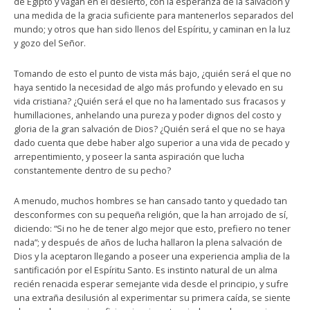
de Egipto y vagan en el desierto, con la esperanza de la salvación y
una medida de la gracia suficiente para mantenerlos separados del
mundo; y otros que han sido llenos del Espíritu, y caminan en la luz
y gozo del Señor.
Tomando de esto el punto de vista más bajo, ¿quién será el que no
haya sentido la necesidad de algo más profundo y elevado en su
vida cristiana? ¿Quién será el que no ha lamentado sus fracasos y
humillaciones, anhelando una pureza y poder dignos del costo y
gloria de la gran salvación de Dios? ¿Quién será el que no se haya
dado cuenta que debe haber algo superior a una vida de pecado y
arrepentimiento, y poseer la santa aspiración que lucha
constantemente dentro de su pecho?
A menudo, muchos hombres se han cansado tanto y quedado tan
desconformes con su pequeña religión, que la han arrojado de sí,
diciendo: “Si no he de tener algo mejor que esto, prefiero no tener
nada”; y después de años de lucha hallaron la plena salvación de
Dios y la aceptaron llegando a poseer una experiencia amplia de la
santificación por el Espíritu Santo. Es instinto natural de un alma
recién renacida esperar semejante vida desde el principio, y sufre
una extraña desilusión al experimentar su primera caída, se siente