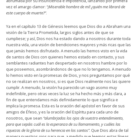
abrumada por su insuficiencia e impotencia, lanzando por primera
vez el amargo clamor:
“¡Miserable hombre de mí! ¿quién me librará de
este cuerpo de muerte?”
.
Ya en el capítulo 13 de Génesis leemos que Dios dio a Abraham una
visión de la Tierra Prometida, largos siglos antes de que se
cumpliese; y así, Dios nos ha estado dando a nosotros durante toda
nuestra vida, una visión de bendiciones mayores y más ricas que las
que jamás hemos disfrutado. A menudo las hemos visto en la vida
de santos de Dios con quienes hemos estado en contacto, y sus
semblantes radiantes han despertado en nosotros hambre por lo
que poseemos, asombrándonos de que no lo tengamos. A menudo
lo hemos visto en la promesas de Dios, y nos preguntamos por qué
no se realizan en nosotros, si es que Dios realmente nos las quiere
cumplir. A menudo, la visión ha parecido un vago asomo muy
indefinible, pero otras veces la luz se ha hecho más y más clara, a
fin de que entendamos más definidamente lo que significa e
implica la promesa. Esta es la oración del apóstol en favor de sus
amigos de Éfeso, y es la oración del Espíritu para cada uno de
nosotros, que sean
“alumbrjados los ojos de vuestro entendimiento,
para que sepáis cuál es la esperanza de su llamamiento, y cuáles las
riquezas de la gloria de su herencia en los santos”
. Que Dios abra de tal
manera nuestros ojos para que, a medida que leemos estas líneas,