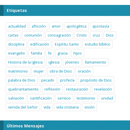
Etiquetas
actualidad
aflicción
amor
apologética
apostasía
cartas
comunión
consagración
Cristo
cruz
Dios
disciplina
edificación
Espíritu Santo
estudio bíblico
evangelio
familia
fe
gracia
hijos
Historia de la Iglesia
iglesia
jóvenes
llamamiento
matrimonio
mujer
obra de Dios
oración
palabra de Dios
pecado
profecía
propósito de Dios
quebrantamiento
reflexión
restauración
revelación
salvación
santificación
servicio
testimonio
unidad
venida del Señor
vida
vida cristiana
visión
Últimos Mensajes