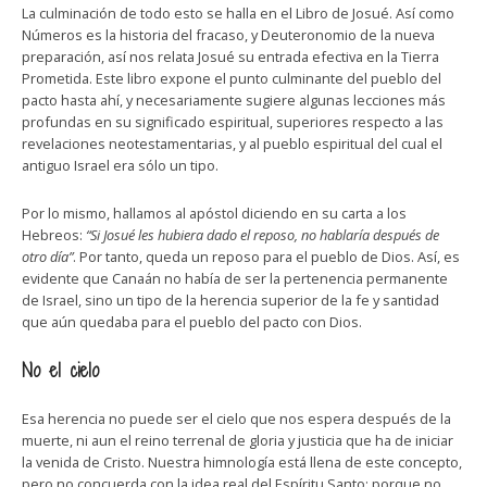
La culminación de todo esto se halla en el Libro de Josué. Así como
Números es la historia del fracaso, y Deuteronomio de la nueva
preparación, así nos relata Josué su entrada efectiva en la Tierra
Prometida. Este libro expone el punto culminante del pueblo del
pacto hasta ahí, y necesariamente sugiere algunas lecciones más
profundas en su significado espiritual, superiores respecto a las
revelaciones neotestamentarias, y al pueblo espiritual del cual el
antiguo Israel era sólo un tipo.
Por lo mismo, hallamos al apóstol diciendo en su carta a los
Hebreos:
“Si Josué les hubiera dado el reposo, no hablaría después de
otro día”
. ­Por tanto, queda un reposo para el pueblo de Dios. Así, es
evidente que Canaán no había de ser la pertenencia permanente
de Israel, sino un tipo de la herencia superior de la fe y santidad
que aún quedaba para el pueblo del pacto con Dios.
No el cielo
Esa herencia no puede ser el cielo que nos espera después de la
muerte, ni aun el reino terrenal de gloria y justicia que ha de iniciar
la venida de Cristo. Nuestra himnología está llena de este concepto,
pero no concuerda con la idea real del Espíritu Santo; porque no