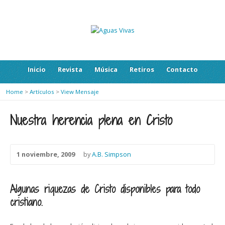
Inicio
Revista
Música
Retiros
Contacto
Home
>
Artículos
>
View Mensaje
Nuestra herencia plena en Cristo
1 noviembre, 2009
by
A.B. Simpson
Algunas riquezas de Cristo disponibles para todo
cristiano.