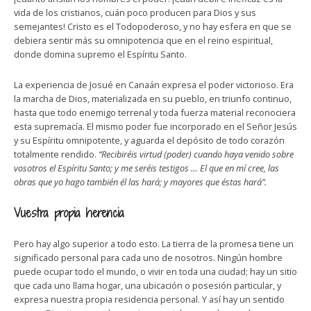
vida de los cristianos, cuán poco producen para Dios y sus
semejantes! Cristo es el Todopoderoso, y no hay esfera en que se
debiera sentir más su omnipotencia que en el reino espiritual,
donde domina supremo el Espíritu Santo.
La experiencia de Josué en Canaán expresa el poder victorioso. Era
la marcha de Dios, materializada en su pueblo, en triunfo continuo,
hasta que todo enemigo terrenal y toda fuerza material reconociera
esta supremacía. El mismo poder fue incorporado en el Señor Jesús
y su Espíritu omnipotente, y aguarda el depósito de todo corazón
totalmente rendido.
“Recibiréis virtud (poder) cuando haya venido sobre
vosotros el Espíritu Santo; y me seréis testigos … El que en mí cree, las
obras que yo hago también él las hará; y mayores que éstas hará”.
Vuestra propia herencia
Pero hay algo superior a todo esto. La tierra de la promesa tiene un
significado personal para cada uno de nosotros. Ningún hombre
puede ocupar todo el mundo, o vivir en toda una ciudad; hay un sitio
que cada uno llama hogar, una ubicación o posesión particular, y
expresa nuestra propia residencia personal. Y así hay un sentido