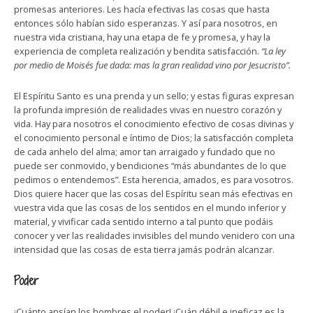
promesas anteriores. Les hacía efectivas las cosas que hasta
entonces sólo habían sido esperanzas. Y así para nosotros, en
nuestra vida cristiana, hay una etapa de fe y promesa, y hay la
experiencia de completa realización y bendita satisfacción.
“La ley
por medio de Moisés fue dada: mas la gran realidad vino por Jesucristo”.
El Espíritu Santo es una prenda y un sello; y estas figuras expresan
la profunda impresión de realidades vivas en nuestro corazón y
vida. Hay para nosotros el conocimiento efectivo de cosas divinas y
el conocimiento personal e íntimo de Dios; la satisfacción completa
de cada anhelo del alma; amor tan arraigado y fundado que no
puede ser conmovido, y bendiciones “más abundantes de lo que
pedimos o entendemos”. Esta herencia, amados, es para vosotros.
Dios quiere hacer que las cosas del Espíritu sean más efectivas en
vuestra vida que las cosas de los sentidos en el mundo inferior y
material, y vivificar cada sentido interno a tal punto que podáis
conocer y ver las realidades invisibles del mundo venidero con una
intensidad que las cosas de esta tierra jamás podrán alcanzar.
Poder
¡Cuánto ansían los hombres el poder! ¡Cuán débil e ineficaz es la