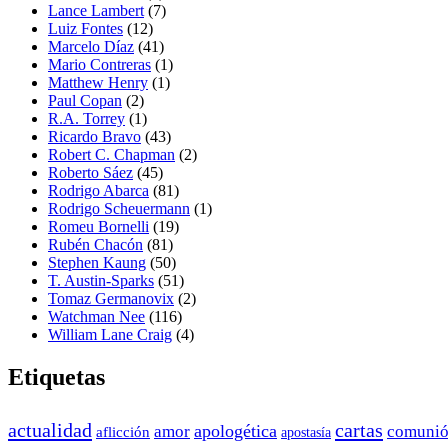
Lance Lambert
(7)
Luiz Fontes
(12)
Marcelo Díaz
(41)
Mario Contreras
(1)
Matthew Henry
(1)
Paul Copan
(2)
R.A. Torrey
(1)
Ricardo Bravo
(43)
Robert C. Chapman
(2)
Roberto Sáez
(45)
Rodrigo Abarca
(81)
Rodrigo Scheuermann
(1)
Romeu Bornelli
(19)
Rubén Chacón
(81)
Stephen Kaung
(50)
T. Austin-Sparks
(51)
Tomaz Germanovix
(2)
Watchman Nee
(116)
William Lane Craig
(4)
Etiquetas
actualidad
cartas
apologética
amor
comuni
aflicción
apostasía