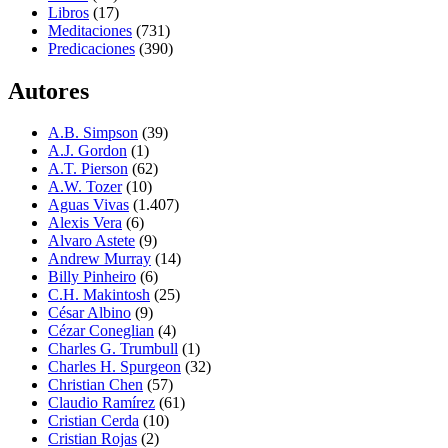
Libros
(17)
Meditaciones
(731)
Predicaciones
(390)
Autores
A.B. Simpson
(39)
A.J. Gordon
(1)
A.T. Pierson
(62)
A.W. Tozer
(10)
Aguas Vivas
(1.407)
Alexis Vera
(6)
Alvaro Astete
(9)
Andrew Murray
(14)
Billy Pinheiro
(6)
C.H. Makintosh
(25)
César Albino
(9)
Cézar Coneglian
(4)
Charles G. Trumbull
(1)
Charles H. Spurgeon
(32)
Christian Chen
(57)
Claudio Ramírez
(61)
Cristian Cerda
(10)
Cristian Rojas
(2)