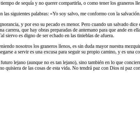
tiempo de sequía y no querer compartirla, o como tener los graneros ll
con las siguientes palabras: «Yo soy salvo, me conformo con la salvaci
norancia, y por eso su pecado es menor. Pero cuando un salvado dice qu
a carrera, que hay obras preparadas de antemano para que ande en ella
Tal siervo es digno de ser echado en las tinieblas de afuera.
teniendo nosotros los graneros llenos, es sin duda mayor nuestra mezqu
negarse a servir es una excusa para seguir su propio camino, y es una co
futuro lejano (aunque no es tan lejano), sino también en lo que conciern
mo quisiera de las cosas de esta vida. No tendrá paz con Dios ni paz co