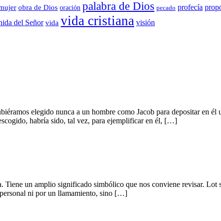
palabra de Dios
propó
profecía
mujer
obra de Dios
oración
pecado
vida cristiana
visión
nida del Señor
vida
ubiéramos elegido nunca a un hombre como Jacob para depositar en él u
cogido, habría sido, tal vez, para ejemplificar en él, […]
ia. Tiene un amplio significado simbólico que nos conviene revisar. Lo
personal ni por un llamamiento, sino […]