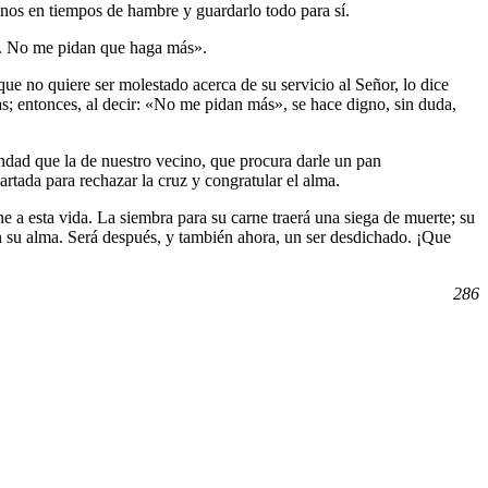
enos en tiempos de hambre y guardarlo todo para sí.
ón. No me pidan que haga más».
e no quiere ser molestado acerca de su servicio al Señor, lo dice
s; entonces, al decir: «No me pidan más», se hace digno, sin duda,
indad que la de nuestro vecino, que procura darle un pan
artada para rechazar la cruz y congratular el alma.
e a esta vida. La siembra para su carne traerá una siega de muerte; su
n su alma. Será después, y también ahora, un ser desdichado. ¡Que
286