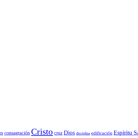
Cristo
Dios
Espíritu S
ón
consagración
cruz
edificación
disciplina