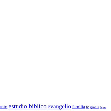
estudio bíblico
evangelio
anto
familia
fe
gracia
hijos