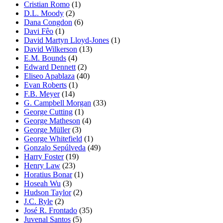
Cristian Romo
(1)
D.L. Moody
(2)
Dana Congdon
(6)
Davi Fêo
(1)
David Martyn Lloyd-Jones
(1)
David Wilkerson
(13)
E.M. Bounds
(4)
Edward Dennett
(2)
Eliseo Apablaza
(40)
Evan Roberts
(1)
F.B. Meyer
(14)
G. Campbell Morgan
(33)
George Cutting
(1)
George Matheson
(4)
George Müller
(3)
George Whitefield
(1)
Gonzalo Sepúlveda
(49)
Harry Foster
(19)
Henry Law
(23)
Horatius Bonar
(1)
Hoseah Wu
(3)
Hudson Taylor
(2)
J.C. Ryle
(2)
José R. Frontado
(35)
Juvenal Santos
(5)