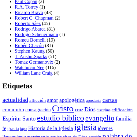
Paul Copan
(2)
R.A. Torrey
(1)
Ricardo Bravo
(43)
Robert C. Chapman
(2)
Roberto Sáez
(45)
Rodrigo Abarca
(81)
Rodrigo Scheuermann
(1)
Romeu Bornelli
(19)
Rubén Chacón
(81)
Stephen Kaung
(50)
T. Austin-Sparks
(51)
Tomaz Germanovix
(2)
Watchman Nee
(116)
William Lane Craig
(4)
Etiquetas
actualidad
cartas
apologética
amor
aflicción
apostasía
Cristo
Dios
comunión
consagración
cruz
edificación
disciplina
estudio bíblico
evangelio
Espíritu Santo
familia
iglesia
Historia de la Iglesia
fe
jóvenes
gracia
hijos
palabra de
llamamiento