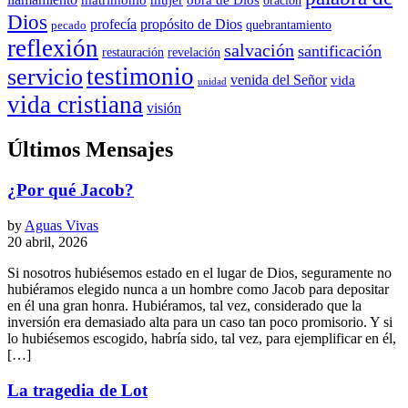
matrimonio
mujer
obra de Dios
oración
Dios
propósito de Dios
profecía
quebrantamiento
pecado
reflexión
salvación
santificación
restauración
revelación
testimonio
servicio
venida del Señor
vida
unidad
vida cristiana
visión
Últimos Mensajes
¿Por qué Jacob?
by
Aguas Vivas
20 abril, 2026
Si nosotros hubiésemos estado en el lugar de Dios, seguramente no
hubiéramos elegido nunca a un hombre como Jacob para depositar
en él una gran honra. Hubiéramos, tal vez, considerado que la
inversión era demasiado alta para un caso tan poco promisorio. Y si
lo hubiésemos escogido, habría sido, tal vez, para ejemplificar en él,
[…]
La tragedia de Lot