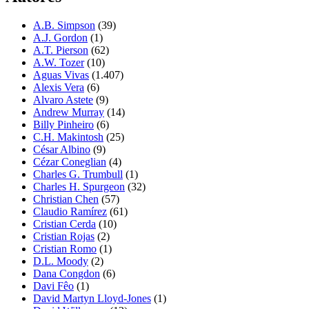
A.B. Simpson
(39)
A.J. Gordon
(1)
A.T. Pierson
(62)
A.W. Tozer
(10)
Aguas Vivas
(1.407)
Alexis Vera
(6)
Alvaro Astete
(9)
Andrew Murray
(14)
Billy Pinheiro
(6)
C.H. Makintosh
(25)
César Albino
(9)
Cézar Coneglian
(4)
Charles G. Trumbull
(1)
Charles H. Spurgeon
(32)
Christian Chen
(57)
Claudio Ramírez
(61)
Cristian Cerda
(10)
Cristian Rojas
(2)
Cristian Romo
(1)
D.L. Moody
(2)
Dana Congdon
(6)
Davi Fêo
(1)
David Martyn Lloyd-Jones
(1)