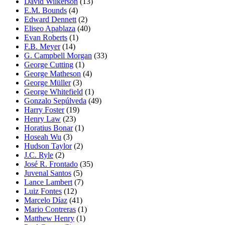
David Wilkerson
(13)
E.M. Bounds
(4)
Edward Dennett
(2)
Eliseo Apablaza
(40)
Evan Roberts
(1)
F.B. Meyer
(14)
G. Campbell Morgan
(33)
George Cutting
(1)
George Matheson
(4)
George Müller
(3)
George Whitefield
(1)
Gonzalo Sepúlveda
(49)
Harry Foster
(19)
Henry Law
(23)
Horatius Bonar
(1)
Hoseah Wu
(3)
Hudson Taylor
(2)
J.C. Ryle
(2)
José R. Frontado
(35)
Juvenal Santos
(5)
Lance Lambert
(7)
Luiz Fontes
(12)
Marcelo Díaz
(41)
Mario Contreras
(1)
Matthew Henry
(1)