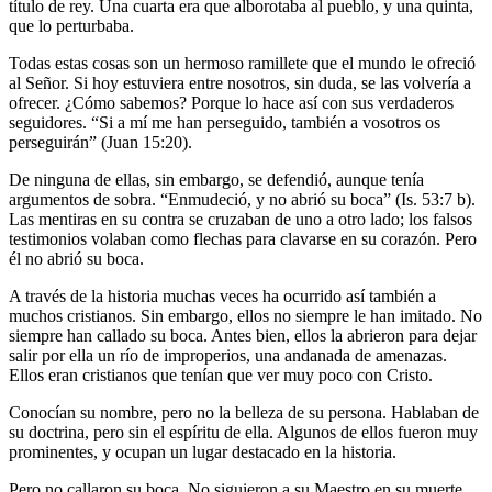
título de rey. Una cuarta era que alborotaba al pueblo, y una quinta,
que lo perturbaba.
Todas estas cosas son un hermoso ramillete que el mundo le ofreció
al Señor. Si hoy estuviera entre nosotros, sin duda, se las volvería a
ofrecer. ¿Cómo sabemos? Porque lo hace así con sus verdaderos
seguidores. “Si a mí me han perseguido, también a vosotros os
perseguirán” (Juan 15:20).
De ninguna de ellas, sin embargo, se defendió, aunque tenía
argumentos de sobra. “Enmudeció, y no abrió su boca” (Is. 53:7 b).
Las mentiras en su contra se cruzaban de uno a otro lado; los falsos
testimonios volaban como flechas para clavarse en su corazón. Pero
él no abrió su boca.
A través de la historia muchas veces ha ocurrido así también a
muchos cristianos. Sin embargo, ellos no siempre le han imitado. No
siempre han callado su boca. Antes bien, ellos la abrieron para dejar
salir por ella un río de improperios, una andanada de amenazas.
Ellos eran cristianos que tenían que ver muy poco con Cristo.
Conocían su nombre, pero no la belleza de su persona. Hablaban de
su doctrina, pero sin el espíritu de ella. Algunos de ellos fueron muy
prominentes, y ocupan un lugar destacado en la historia.
Pero no callaron su boca. No siguieron a su Maestro en su muerte.