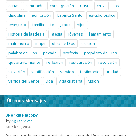
cartas
comunión
consagración
Cristo
cruz
Dios
disciplina
edificación
Espíritu Santo
estudio bíblico
evangelio
familia
fe
gracia
hijos
Historia de la Iglesia
iglesia
jóvenes
llamamiento
matrimonio
mujer
obra de Dios
oración
palabra de Dios
pecado
profecía
propósito de Dios
quebrantamiento
reflexión
restauración
revelación
salvación
santificación
servicio
testimonio
unidad
venida del Señor
vida
vida cristiana
visión
Últimos Mensajes
¿Por qué Jacob?
by
Aguas Vivas
20 abril, 2026
Si nosotros hubiésemos estado en el lugar de Dios, seguramente