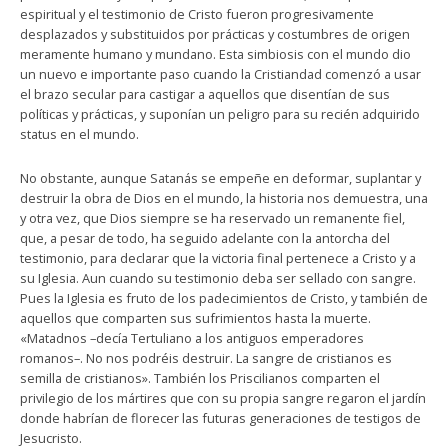
espiritual y el testimonio de Cristo fueron progresivamente
desplazados y substituidos por prácticas y costumbres de origen
meramente humano y mundano. Esta simbiosis con el mundo dio
un nuevo e importante paso cuando la Cristiandad comenzó a usar
el brazo secular para castigar a aquellos que disentían de sus
políticas y prácticas, y suponían un peligro para su recién adquirido
status en el mundo.
No obstante, aunque Satanás se empeñe en deformar, suplantar y
destruir la obra de Dios en el mundo, la historia nos demuestra, una
y otra vez, que Dios siempre se ha reservado un remanente fiel,
que, a pesar de todo, ha seguido adelante con la antorcha del
testimonio, para declarar que la victoria final pertenece a Cristo y a
su Iglesia. Aun cuando su testimonio deba ser sellado con sangre.
Pues la Iglesia es fruto de los padecimientos de Cristo, y también de
aquellos que comparten sus sufrimientos hasta la muerte.
«Matadnos –decía Tertuliano a los antiguos emperadores
romanos–. No nos podréis destruir. La sangre de cristianos es
semilla de cristianos». También los Priscilianos comparten el
privilegio de los mártires que con su propia sangre regaron el jardín
donde habrían de florecer las futuras generaciones de testigos de
Jesucristo.