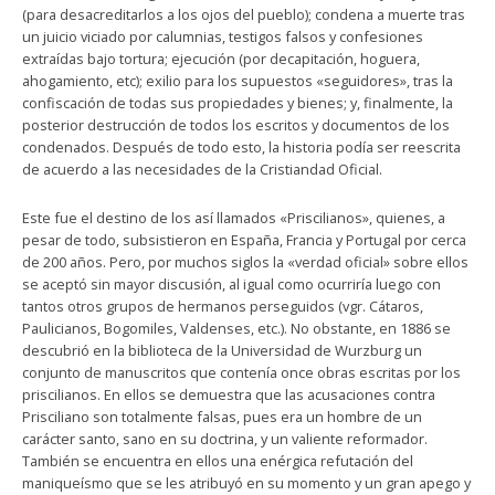
(para desacreditarlos a los ojos del pueblo); condena a muerte tras
un juicio viciado por calumnias, testigos falsos y confesiones
extraídas bajo tortura; ejecución (por decapitación, hoguera,
ahogamiento, etc); exilio para los supuestos «seguidores», tras la
confiscación de todas sus propiedades y bienes; y, finalmente, la
posterior destrucción de todos los escritos y documentos de los
condenados. Después de todo esto, la historia podía ser reescrita
de acuerdo a las necesidades de la Cristiandad Oficial.
Este fue el destino de los así llamados «Priscilianos», quienes, a
pesar de todo, subsistieron en España, Francia y Portugal por cerca
de 200 años. Pero, por muchos siglos la «verdad oficial» sobre ellos
se aceptó sin mayor discusión, al igual como ocurriría luego con
tantos otros grupos de hermanos perseguidos (vgr. Cátaros,
Paulicianos, Bogomiles, Valdenses, etc.). No obstante, en 1886 se
descubrió en la biblioteca de la Universidad de Wurzburg un
conjunto de manuscritos que contenía once obras escritas por los
priscilianos. En ellos se demuestra que las acusaciones contra
Prisciliano son totalmente falsas, pues era un hombre de un
carácter santo, sano en su doctrina, y un valiente reformador.
También se encuentra en ellos una enérgica refutación del
maniqueísmo que se les atribuyó en su momento y un gran apego y