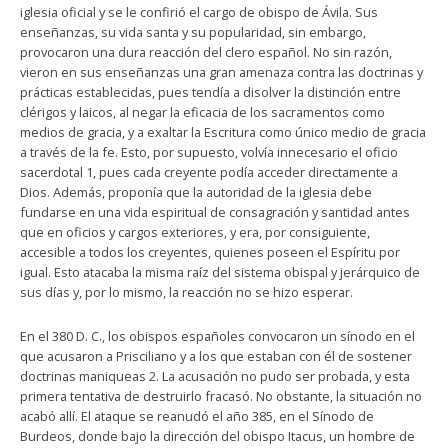
iglesia oficial y se le confirió el cargo de obispo de Ávila. Sus
enseñanzas, su vida santa y su popularidad, sin embargo,
provocaron una dura reacción del clero español. No sin razón,
vieron en sus enseñanzas una gran amenaza contra las doctrinas y
prácticas establecidas, pues tendía a disolver la distinción entre
clérigos y laicos, al negar la eficacia de los sacramentos como
medios de gracia, y a exaltar la Escritura como único medio de gracia
a través de la fe. Esto, por supuesto, volvía innecesario el oficio
sacerdotal 1, pues cada creyente podía acceder directamente a
Dios. Además, proponía que la autoridad de la iglesia debe
fundarse en una vida espiritual de consagración y santidad antes
que en oficios y cargos exteriores, y era, por consiguiente,
accesible a todos los creyentes, quienes poseen el Espíritu por
igual. Esto atacaba la misma raíz del sistema obispal y jerárquico de
sus días y, por lo mismo, la reacción no se hizo esperar.
En el 380 D. C., los obispos españoles convocaron un sínodo en el
que acusaron a Prisciliano y a los que estaban con él de sostener
doctrinas maniqueas 2. La acusación no pudo ser probada, y esta
primera tentativa de destruirlo fracasó. No obstante, la situación no
acabó allí. El ataque se reanudó el año 385, en el Sínodo de
Burdeos, donde bajo la dirección del obispo Itacus, un hombre de