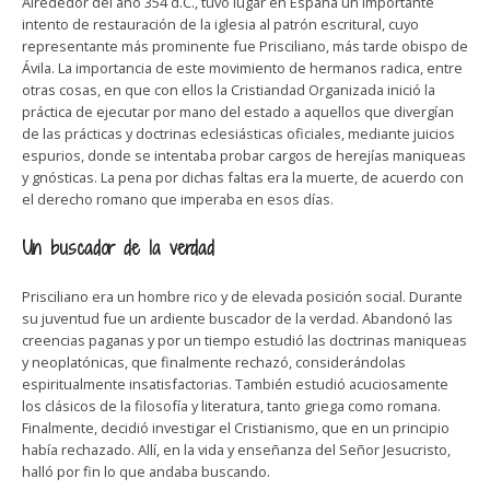
Alrededor del año 354 d.C., tuvo lugar en España un importante
intento de restauración de la iglesia al patrón escritural, cuyo
representante más prominente fue Prisciliano, más tarde obispo de
Ávila. La importancia de este movimiento de hermanos radica, entre
otras cosas, en que con ellos la Cristiandad Organizada inició la
práctica de ejecutar por mano del estado a aquellos que divergían
de las prácticas y doctrinas eclesiásticas oficiales, mediante juicios
espurios, donde se intentaba probar cargos de herejías maniqueas
y gnósticas. La pena por dichas faltas era la muerte, de acuerdo con
el derecho romano que imperaba en esos días.
Un buscador de la verdad
Prisciliano era un hombre rico y de elevada posición social. Durante
su juventud fue un ardiente buscador de la verdad. Abandonó las
creencias paganas y por un tiempo estudió las doctrinas maniqueas
y neoplatónicas, que finalmente rechazó, considerándolas
espiritualmente insatisfactorias. También estudió acuciosamente
los clásicos de la filosofía y literatura, tanto griega como romana.
Finalmente, decidió investigar el Cristianismo, que en un principio
había rechazado. Allí, en la vida y enseñanza del Señor Jesucristo,
halló por fin lo que andaba buscando.