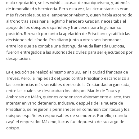
mala reputación, se les volvió a acusar de maniqueísmo, y, además,
de inmoralidad y hechicería. Pero esta vez, las circunstancias eran
más favorables, pues el emperador Máximo, quien había ascendido
al trono tras asesinar al legítimo heredero Gracián, necesitaba el
apoyo de los obispos españoles y franceses para legitimar su
posición. Rechazó por tanto la apelación de Prisciliano, y ratificó las
decisiones del sínodo. Prisciliano junto a otros seis hermanos,
entre los que se contaba una distinguida viuda llamada Eucrotia,
fueron entregados a las autoridades civiles para ser ejecutados por
decapitación.
La ejecución se realizó el mismo año 385 en la ciudad francesa de
Treves. Pero, la impiedad del juicio contra Prisciliano escandalizó a
las conciencias más sensibles dentro de la Cristiandad organizada,
entre las cuales se destacaban los obispos Martín de Tours y
Ambrosio de Milán, quienes condenaron abiertamente el acto, tras
intentar en vano detenerlo. Inclusive, después de la muerte de
Prisciliano, se negaron a permanecer en comunión con Itacus y los
obispos españoles responsables de su muerte. Por ello, cuando
cayó el emperador Máximo, Itacus fue depuesto de su cargo de
obispo.