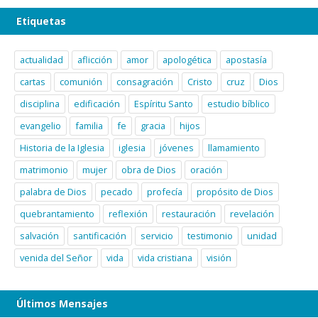
Etiquetas
actualidad
aflicción
amor
apologética
apostasía
cartas
comunión
consagración
Cristo
cruz
Dios
disciplina
edificación
Espíritu Santo
estudio bíblico
evangelio
familia
fe
gracia
hijos
Historia de la Iglesia
iglesia
jóvenes
llamamiento
matrimonio
mujer
obra de Dios
oración
palabra de Dios
pecado
profecía
propósito de Dios
quebrantamiento
reflexión
restauración
revelación
salvación
santificación
servicio
testimonio
unidad
venida del Señor
vida
vida cristiana
visión
Últimos Mensajes