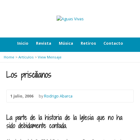
Inicio
Revista
Música
Retiros
Contacto
Home
>
Artículos
>
View Mensaje
Los priscilianos
1 julio, 2006
by
Rodrigo Abarca
La parte de la historia de la Iglesia que no ha
sido debidamente contada.