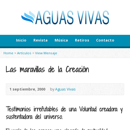
Inicio
Revista
Música
Retiros
Contacto
Home
>
Artículos
>
View Mensaje
Las maravillas de la Creación
1 septiembre, 2000
by
Aguas Vivas
Testimonios irrefutables de una Voluntad creadora y
sustentadora del universo.