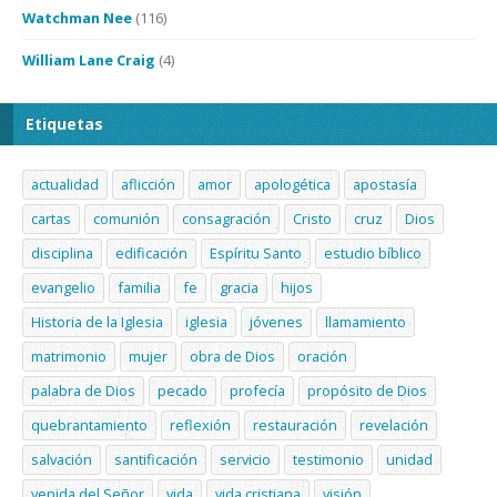
Watchman Nee
(116)
William Lane Craig
(4)
Etiquetas
actualidad
aflicción
amor
apologética
apostasía
cartas
comunión
consagración
Cristo
cruz
Dios
disciplina
edificación
Espíritu Santo
estudio bíblico
evangelio
familia
fe
gracia
hijos
Historia de la Iglesia
iglesia
jóvenes
llamamiento
matrimonio
mujer
obra de Dios
oración
palabra de Dios
pecado
profecía
propósito de Dios
quebrantamiento
reflexión
restauración
revelación
salvación
santificación
servicio
testimonio
unidad
venida del Señor
vida
vida cristiana
visión