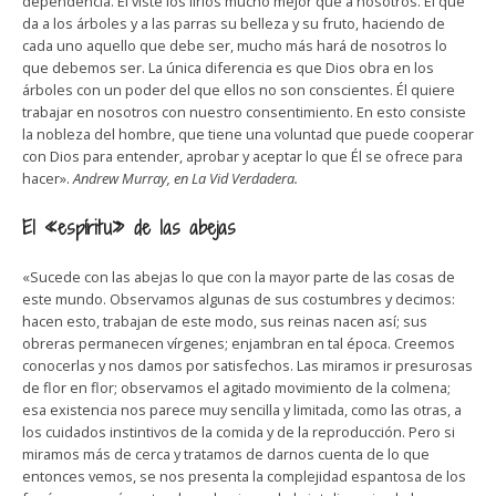
dependencia. Él viste los lirios mucho mejor que a nosotros. El que
da a los árboles y a las parras su belleza y su fruto, haciendo de
cada uno aquello que debe ser, mucho más hará de nosotros lo
que debemos ser. La única diferencia es que Dios obra en los
árboles con un poder del que ellos no son conscientes. Él quiere
trabajar en nosotros con nuestro consentimiento. En esto consiste
la nobleza del hombre, que tiene una voluntad que puede cooperar
con Dios para entender, aprobar y aceptar lo que Él se ofrece para
hacer».
Andrew Murray, en La Vid Verdadera.
El «espíritu» de las abejas
«Sucede con las abejas lo que con la mayor parte de las cosas de
este mundo. Observamos algunas de sus costumbres y decimos:
hacen esto, trabajan de este modo, sus reinas nacen así; sus
obreras permanecen vírgenes; enjambran en tal época. Creemos
conocerlas y nos damos por satisfechos. Las miramos ir presurosas
de flor en flor; observamos el agitado movimiento de la colmena;
esa existencia nos parece muy sencilla y limitada, como las otras, a
los cuidados instintivos de la comida y de la reproducción. Pero si
miramos más de cerca y tratamos de darnos cuenta de lo que
entonces vemos, se nos presenta la complejidad espantosa de los