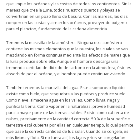
que limpie los océanos y las costas de todos los continentes. Sin la
mareas que crea la Luna, todos nuestros puertos y playas se
convertirían en un pozo lleno de basura. Con las mareas, las olas
rompen en las costas y airean los océanos, proveyendo oxígeno
para el plancton, fundamento de la cadena alimenticia.
Tenemos la maravilla de la atmósfera. Ninguna otra atmósfera
contiene las mismos elementos que la nuestra, los cuales se van
mezclando en forma continua mediante los efectos de marea que
la luna produce sobre ella. Aunque el hombre descarga una
tremenda cantidad de dióxido de carbono en la atmósfera, éste es
absorbido por el océano, y el hombre puede continuar viviendo.
También tenemos la maravilla del agua. Este asombroso líquido
existe como hielo, que resquebraja las piedras y produce suelo.
Como nieve, almacena agua en los valles. Como lluvia, riega y
purifica la tierra. Como vapor en la naturaleza, provee humedad
para la mayor parte de las tierras arables. Existe como cubierta de
nubes, precisamente en la cantidad correcta: 50 % de la superficie
terrestre está cubierta por ellas en cualquier tiempo, lo cual permite
que pase la correcta cantidad de luz solar. Cuando se congela, es
más liviana y flota. Si no fuera así, los lagos y ríos se congelarían