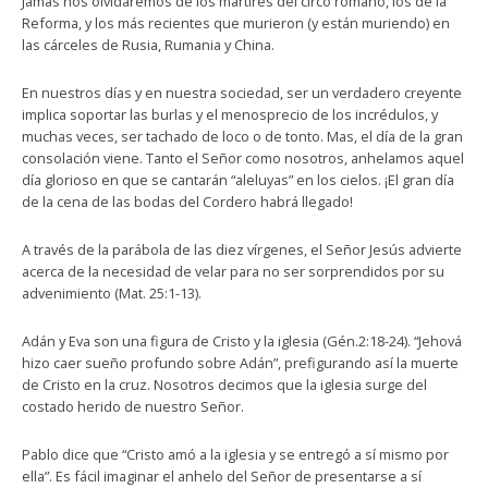
Jamás nos olvidaremos de los mártires del circo romano, los de la
Reforma, y los más recientes que murieron (y están muriendo) en
las cárceles de Rusia, Rumania y China.
En nuestros días y en nuestra sociedad, ser un verdadero creyente
implica soportar las burlas y el menosprecio de los incrédulos, y
muchas veces, ser tachado de loco o de tonto. Mas, el día de la gran
consolación viene. Tanto el Señor como nosotros, anhelamos aquel
día glorioso en que se cantarán “aleluyas” en los cielos. ¡El gran día
de la cena de las bodas del Cordero habrá llegado!
A través de la parábola de las diez vírgenes, el Señor Jesús advierte
acerca de la necesidad de velar para no ser sorprendidos por su
advenimiento (Mat. 25:1-13).
Adán y Eva son una figura de Cristo y la iglesia (Gén.2:18-24). “Jehová
hizo caer sueño profundo sobre Adán”, prefigurando así la muerte
de Cristo en la cruz. Nosotros decimos que la iglesia surge del
costado herido de nuestro Señor.
Pablo dice que “Cristo amó a la iglesia y se entregó a sí mismo por
ella”. Es fácil imaginar el anhelo del Señor de presentarse a sí