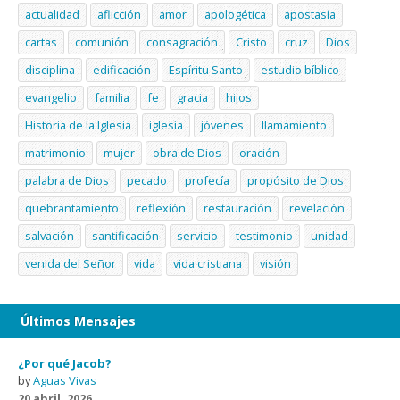
actualidad
aflicción
amor
apologética
apostasía
cartas
comunión
consagración
Cristo
cruz
Dios
disciplina
edificación
Espíritu Santo
estudio bíblico
evangelio
familia
fe
gracia
hijos
Historia de la Iglesia
iglesia
jóvenes
llamamiento
matrimonio
mujer
obra de Dios
oración
palabra de Dios
pecado
profecía
propósito de Dios
quebrantamiento
reflexión
restauración
revelación
salvación
santificación
servicio
testimonio
unidad
venida del Señor
vida
vida cristiana
visión
Últimos Mensajes
¿Por qué Jacob?
by
Aguas Vivas
20 abril, 2026