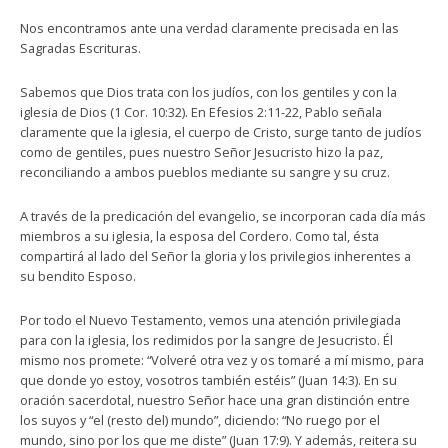
Nos encontramos ante una verdad claramente precisada en las
Sagradas Escrituras.
Sabemos que Dios trata con los judíos, con los gentiles y con la
iglesia de Dios (1 Cor. 10:32). En Efesios 2:11-22, Pablo señala
claramente que la iglesia, el cuerpo de Cristo, surge tanto de judíos
como de gentiles, pues nuestro Señor Jesucristo hizo la paz,
reconciliando a ambos pueblos mediante su sangre y su cruz.
A través de la predicación del evangelio, se incorporan cada día más
miembros a su iglesia, la esposa del Cordero. Como tal, ésta
compartirá al lado del Señor la gloria y los privilegios inherentes a
su bendito Esposo.
Por todo el Nuevo Testamento, vemos una atención privilegiada
para con la iglesia, los redimidos por la sangre de Jesucristo. Él
mismo nos promete: “Volveré otra vez y os tomaré a mí mismo, para
que donde yo estoy, vosotros también estéis” (Juan 14:3). En su
oración sacerdotal, nuestro Señor hace una gran distinción entre
los suyos y “el (resto del) mundo”, diciendo: “No ruego por el
mundo, sino por los que me diste” (Juan 17:9). Y además, reitera su