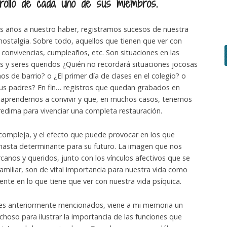
rrollo de cada uno de sus miembros.
s años a nuestro haber, registramos sucesos de nuestra
nostalgia. Sobre todo, aquellos que tienen que ver con
o convivencias, cumpleaños, etc. Son situaciones en las
 y seres queridos ¿Quién no recordará situaciones jocosas
os de barrio? o ¿El primer día de clases en el colegio? o
us padres? En fin… registros que quedan grabados en
s aprendemos a convivir y que, en muchos casos, tenemos
redima para vivenciar una completa restauración.
 compleja, y el efecto que puede provocar en los que
y hasta determinante para su futuro. La imagen que nos
anos y queridos, junto con los vínculos afectivos que se
a familiar, son de vital importancia para nuestra vida como
ente en lo que tiene que ver con nuestra vida psíquica.
res anteriormente mencionados, viene a mi memoria un
hoso para ilustrar la importancia de las funciones que