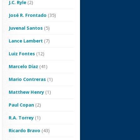
J.C. Ryle
(2)
José R. Frontado
(35)
Juvenal Santos
(5)
Lance Lambert
(7)
Luiz Fontes
(12)
Marcelo Díaz
(41)
Mario Contreras
(1)
Matthew Henry
(1)
Paul Copan
(2)
R.A. Torrey
(1)
Ricardo Bravo
(43)