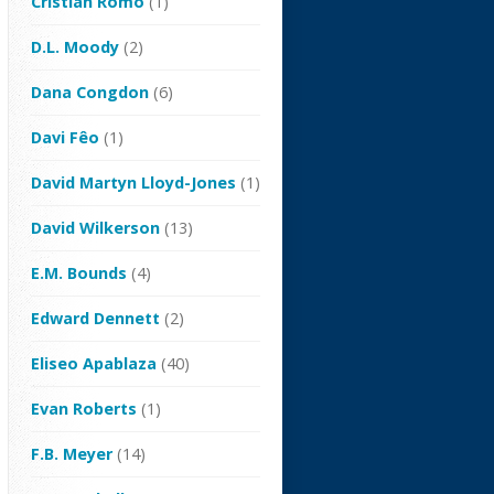
Cristian Romo
(1)
D.L. Moody
(2)
Dana Congdon
(6)
Davi Fêo
(1)
David Martyn Lloyd-Jones
(1)
David Wilkerson
(13)
E.M. Bounds
(4)
Edward Dennett
(2)
Eliseo Apablaza
(40)
Evan Roberts
(1)
F.B. Meyer
(14)