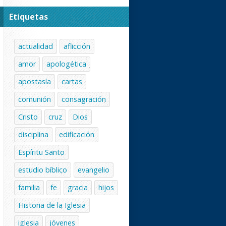
Etiquetas
actualidad
aflicción
amor
apologética
apostasía
cartas
comunión
consagración
Cristo
cruz
Dios
disciplina
edificación
Espíritu Santo
estudio bíblico
evangelio
familia
fe
gracia
hijos
Historia de la Iglesia
iglesia
jóvenes