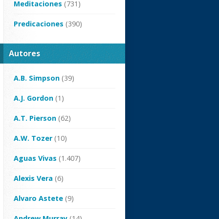
Meditaciones
(731)
Predicaciones
(390)
Autores
A.B. Simpson
(39)
A.J. Gordon
(1)
A.T. Pierson
(62)
A.W. Tozer
(10)
Aguas Vivas
(1.407)
Alexis Vera
(6)
Alvaro Astete
(9)
Andrew Murray
(14)