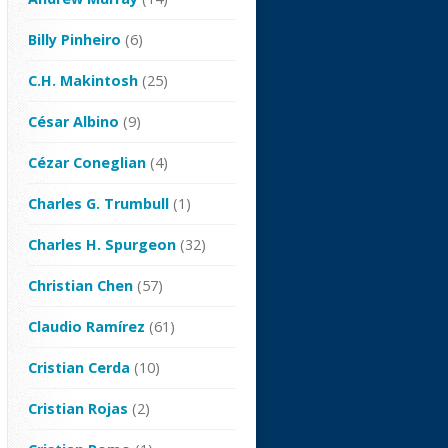
Billy Pinheiro
(6)
C.H. Makintosh
(25)
César Albino
(9)
Cézar Coneglian
(4)
Charles G. Trumbull
(1)
Charles H. Spurgeon
(32)
Christian Chen
(57)
Claudio Ramírez
(61)
Cristian Cerda
(10)
Cristian Rojas
(2)