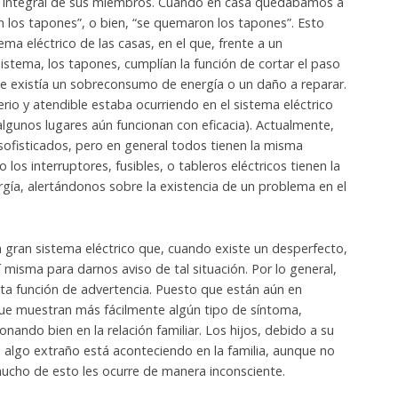
llo integral de sus miembros. Cuando en casa quedábamos a
on los tapones”, o bien, “se quemaron los tapones”. Esto
tema eléctrico de las casas, en el que, frente a un
stema, los tapones, cumplían la función de cortar el paso
ue existía un sobreconsumo de energía o un daño a reparar.
erio y atendible estaba ocurriendo en el sistema eléctrico
algunos lugares aún funcionan con eficacia). Actualmente,
sofisticados, pero en general todos tienen la misma
los interruptores, fusibles, o tableros eléctricos tienen la
rgía, alertándonos sobre la existencia de un problema en el
n gran sistema eléctrico que, cuando existe un desperfecto,
sí misma para darnos aviso de tal situación. Por lo general,
sta función de advertencia. Puesto que están aún en
ue muestran más fácilmente algún tipo de síntoma,
nando bien en la relación familiar. Los hijos, debido a su
e algo extraño está aconteciendo en la familia, aunque no
ucho de esto les ocurre de manera inconsciente.