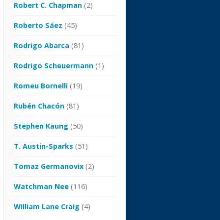
Robert C. Chapman
(2)
Roberto Sáez
(45)
Rodrigo Abarca
(81)
Rodrigo Scheuermann
(1)
Romeu Bornelli
(19)
Rubén Chacón
(81)
Stephen Kaung
(50)
T. Austin-Sparks
(51)
Tomaz Germanovix
(2)
Watchman Nee
(116)
William Lane Craig
(4)