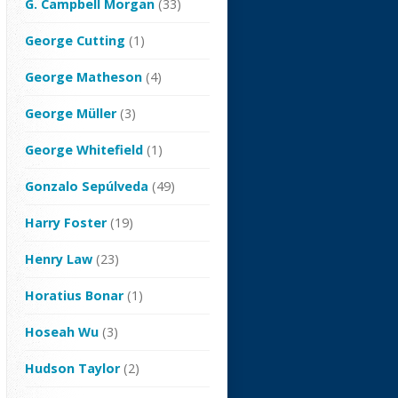
G. Campbell Morgan
(33)
George Cutting
(1)
George Matheson
(4)
George Müller
(3)
George Whitefield
(1)
Gonzalo Sepúlveda
(49)
Harry Foster
(19)
Henry Law
(23)
Horatius Bonar
(1)
Hoseah Wu
(3)
Hudson Taylor
(2)