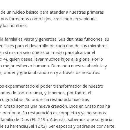
de un núcleo básico para atender a nuestras primeras
e nos formemos como hijos, creciendo en sabiduría,
 y los hombres.
la familia es vasta y generosa. Sus distintas funciones, su
enciales para el desarrollo de cada uno de sus miembros.
 en sí misma sino que es un medio para alcanzar el
14), quien desea llevar muchos hijos a la gloria. Por lo
ro mejor esfuerzo humano. Demanda nuestra absoluta y
, poder y gracia obrando en y a través de nosotros.
os experimentado el poder transformador de nuestro
nados de todo trauma, y tenemos, por tanto, el
 digna labor. Su poder ha restaurado nuestras
 en Cristo somos una nueva creación. Dios en Cristo nos ha
e perdonar. Su restauración es completa y ya no somos
familia de Dios (Ef. 2:19 ). Además, sabemos que su gracia
de su herencia.(Sal 127:3). Ser esposos y padres se convierte