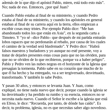
además de lo que dijo el apóstol Pablo, miren, está todo esto más”.
No; nada de eso. Entonces, ¿por qué Juan?
Cuando Pablo estaba al final de su ministerio, y cuando Pedro
estaba al final de su ministerio, y cuando los apóstoles en general
estaban al final de su carrera aquí en la tierra, ellos empiezan a
escribir cosas muy tristes. Por ejemplo Pablo dice: “Me han
abandonado todos los que están en Asia”, en la segunda carta a
Timoteo. Y “yo sé –dice Pablo– que después de mi partida entrarán
lobos rapaces que no perdonarán al rebaño, por causa de los cuales
el camino de la verdad será blasfemado”. Y Pedro dice: “Habrá
falsos maestros y burladores y yo aunque no esté presente, voy a
tratar de dejarles presentes estas cosas para que no las olviden, para
que no se olviden de lo que recibieron, porque va a haber peligro”.
Pablo y Pedro ven las nubes negras en el horizonte de la Iglesia que
presagian la tormenta. Pablo sabe en su corazón que mucho de lo
que él ha hecho y ha entregado, va a ser tergiversado, desvirtuado,
transformado. Y también lo sabe Pedro.
Y pasan 30 años, y entonces se levanta Juan. Y Juan, como
expliqué, no tiene nada nuevo que decir, porque cuando la iglesia se
ha desvirtuado y ha perdido su rumbo y su esencia, entonces no se
necesita nada nuevo. Cuando el Señor le escribe a la iglesia que está
en Efeso, le dice: “Recuerda, por tanto, de dónde has caído”. Es
decir, tu problema, iglesia, no es que necesitas saber algo novedoso.