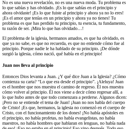
No es una nueva revelación, no es una nueva moda. Tu problema es
lo que sabías y has olvidado. ¡Es lo que sabías en el principio y
ahora olvidaste! ¡Es lo que fuiste al principio y ahora ya no lo eres!
¡Es el amor que tenías en un principio y ahora ya no tienes! Tu
problema es que has perdido tu principio, tu esencia, tu fundamento,
tu razón de ser. ¡Mira lo que has olvidado…!
El problema de la iglesia, hermanos amados, es que ha olvidado, es
que ya no sabe, es que no recuerda, es que no entiende cómo fue al
principio. Porque nadie le ha hablado de su principio. ¡De dónde
surgió la iglesia, cómo nació, qué había en el principio!
Juan nos lleva al principio
Entonces Dios levanta a Juan. ¿Y qué dice Juan a la Iglesia? ¿Cómo
comienza su carta? “Lo que era desde el principio”. ¡Aleluya! Juan
es el hombre que nos muestra el camino de regreso. Él nos muestra
cómo volver al principio. Él nos viene a decir cómo regresar allí, a
lo que hubo antes de que todo comenzara a perderse. Algunos dicen:
¡Pero no se entiende el tema de Juan! ¡Juan no nos habla del cuerpo
de Cristo! ¡Es que, hermanos, la iglesia no comenzó en el cuerpo de
Cristo, con el funcionamiento de los dones! ¡No había apóstoles en
el principio, no había profetas, no había evangelistas, no había
maestros, no había hombres que hablaran en lenguas, no había nada
de eso! ¡Eso no estaba en el principio! Eso vino después. Todo eso