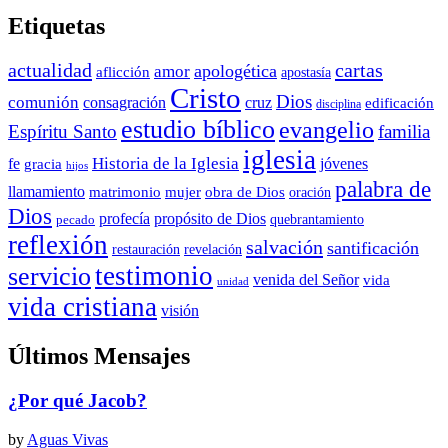
Etiquetas
actualidad
cartas
apologética
amor
aflicción
apostasía
Cristo
Dios
comunión
consagración
cruz
edificación
disciplina
estudio bíblico
evangelio
Espíritu Santo
familia
iglesia
Historia de la Iglesia
fe
jóvenes
gracia
hijos
palabra de
llamamiento
matrimonio
mujer
obra de Dios
oración
Dios
propósito de Dios
profecía
quebrantamiento
pecado
reflexión
salvación
santificación
restauración
revelación
testimonio
servicio
venida del Señor
vida
unidad
vida cristiana
visión
Últimos Mensajes
¿Por qué Jacob?
by
Aguas Vivas