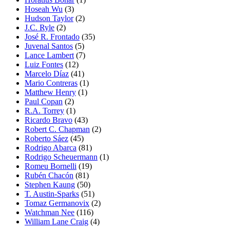
Hoseah Wu
(3)
Hudson Taylor
(2)
J.C. Ryle
(2)
José R. Frontado
(35)
Juvenal Santos
(5)
Lance Lambert
(7)
Luiz Fontes
(12)
Marcelo Díaz
(41)
Mario Contreras
(1)
Matthew Henry
(1)
Paul Copan
(2)
R.A. Torrey
(1)
Ricardo Bravo
(43)
Robert C. Chapman
(2)
Roberto Sáez
(45)
Rodrigo Abarca
(81)
Rodrigo Scheuermann
(1)
Romeu Bornelli
(19)
Rubén Chacón
(81)
Stephen Kaung
(50)
T. Austin-Sparks
(51)
Tomaz Germanovix
(2)
Watchman Nee
(116)
William Lane Craig
(4)