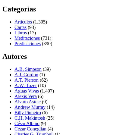
Categorías
Artículos
(1.305)
Cartas
(93)
Libros
(17)
Meditaciones
(731)
Predicaciones
(390)
Autores
A.B. Simpson
(39)
A.J. Gordon
(1)
A.T. Pierson
(62)
A.W. Tozer
(10)
Aguas Vivas
(1.407)
Alexis Vera
(6)
Alvaro Astete
(9)
Andrew Murray
(14)
Billy Pinheiro
(6)
C.H. Makintosh
(25)
César Albino
(9)
Cézar Coneglian
(4)
Charles G. Trumbull
(1)