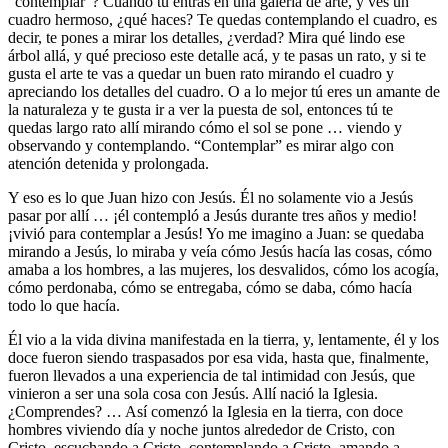
“contemplar”? Cuando tú entras en una galería de arte, y ves un
cuadro hermoso, ¿qué haces? Te quedas contemplando el cuadro, es
decir, te pones a mirar los detalles, ¿verdad? Mira qué lindo ese
árbol allá, y qué precioso este detalle acá, y te pasas un rato, y si te
gusta el arte te vas a quedar un buen rato mirando el cuadro y
apreciando los detalles del cuadro. O a lo mejor tú eres un amante de
la naturaleza y te gusta ir a ver la puesta de sol, entonces tú te
quedas largo rato allí mirando cómo el sol se pone … viendo y
observando y contemplando. “Contemplar” es mirar algo con
atención detenida y prolongada.
Y eso es lo que Juan hizo con Jesús. Él no solamente vio a Jesús
pasar por allí … ¡él contempló a Jesús durante tres años y medio!
¡vivió para contemplar a Jesús! Yo me imagino a Juan: se quedaba
mirando a Jesús, lo miraba y veía cómo Jesús hacía las cosas, cómo
amaba a los hombres, a las mujeres, los desvalidos, cómo los acogía,
cómo perdonaba, cómo se entregaba, cómo se daba, cómo hacía
todo lo que hacía.
Él vio a la vida divina manifestada en la tierra, y, lentamente, él y los
doce fueron siendo traspasados por esa vida, hasta que, finalmente,
fueron llevados a una experiencia de tal intimidad con Jesús, que
vinieron a ser una sola cosa con Jesús. Allí nació la Iglesia.
¿Comprendes? … Así comenzó la Iglesia en la tierra, con doce
hombres viviendo día y noche juntos alrededor de Cristo, con
Cristo, escuchando a Cristo, contemplando a Cristo, amando a