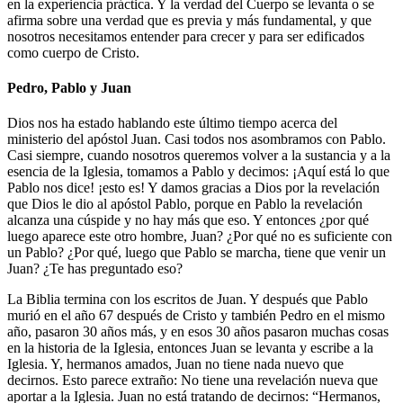
en la experiencia práctica. Y la verdad del Cuerpo se levanta o se
afirma sobre una verdad que es previa y más fundamental, y que
nosotros necesitamos entender para crecer y para ser edificados
como cuerpo de Cristo.
Pedro, Pablo y Juan
Dios nos ha estado hablando este último tiempo acerca del
ministerio del apóstol Juan. Casi todos nos asombramos con Pablo.
Casi siempre, cuando nosotros queremos volver a la sustancia y a la
esencia de la Iglesia, tomamos a Pablo y decimos: ¡Aquí está lo que
Pablo nos dice! ¡esto es! Y damos gracias a Dios por la revelación
que Dios le dio al apóstol Pablo, porque en Pablo la revelación
alcanza una cúspide y no hay más que eso. Y entonces ¿por qué
luego aparece este otro hombre, Juan? ¿Por qué no es suficiente con
un Pablo? ¿Por qué, luego que Pablo se marcha, tiene que venir un
Juan? ¿Te has preguntado eso?
La Biblia termina con los escritos de Juan. Y después que Pablo
murió en el año 67 después de Cristo y también Pedro en el mismo
año, pasaron 30 años más, y en esos 30 años pasaron muchas cosas
en la historia de la Iglesia, entonces Juan se levanta y escribe a la
Iglesia. Y, hermanos amados, Juan no tiene nada nuevo que
decirnos. Esto parece extraño: No tiene una revelación nueva que
aportar a la Iglesia. Juan no está tratando de decirnos: “Hermanos,