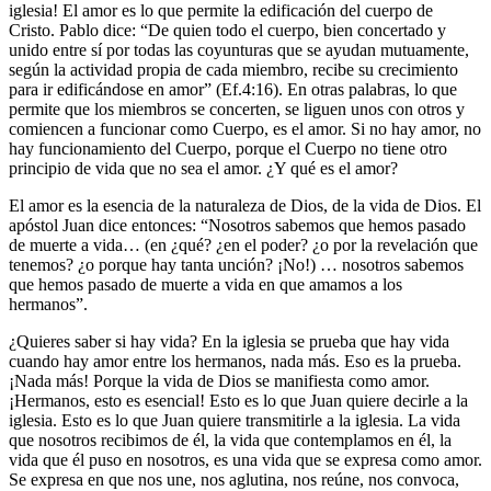
iglesia! El amor es lo que permite la edificación del cuerpo de
Cristo. Pablo dice: “De quien todo el cuerpo, bien concertado y
unido entre sí por todas las coyunturas que se ayudan mutuamente,
según la actividad propia de cada miembro, recibe su crecimiento
para ir edificándose en amor” (Ef.4:16). En otras palabras, lo que
permite que los miembros se concerten, se liguen unos con otros y
comiencen a funcionar como Cuerpo, es el amor. Si no hay amor, no
hay funcionamiento del Cuerpo, porque el Cuerpo no tiene otro
principio de vida que no sea el amor. ¿Y qué es el amor?
El amor es la esencia de la naturaleza de Dios, de la vida de Dios. El
apóstol Juan dice entonces: “Nosotros sabemos que hemos pasado
de muerte a vida… (en ¿qué? ¿en el poder? ¿o por la revelación que
tenemos? ¿o porque hay tanta unción? ¡No!) … nosotros sabemos
que hemos pasado de muerte a vida en que amamos a los
hermanos”.
¿Quieres saber si hay vida? En la iglesia se prueba que hay vida
cuando hay amor entre los hermanos, nada más. Eso es la prueba.
¡Nada más! Porque la vida de Dios se manifiesta como amor.
¡Hermanos, esto es esencial! Esto es lo que Juan quiere decirle a la
iglesia. Esto es lo que Juan quiere transmitirle a la iglesia. La vida
que nosotros recibimos de él, la vida que contemplamos en él, la
vida que él puso en nosotros, es una vida que se expresa como amor.
Se expresa en que nos une, nos aglutina, nos reúne, nos convoca,