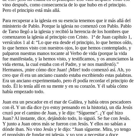
vino después, como consecuencia de lo que hubo en el principio.
Pero el principio está más allá.
Para recuperar a la iglesia en su esencia tenemos que ir más allá del
ministerio de Pablo. Porque la iglesia no comenzó con Pablo. Pablo
de Tarso llegó a la iglesia y recibió la herencia de los hombres que
comenzaron la iglesia al principio con Cristo. 1ª de Juan capítulo 1,
versículos 1 al 4: “Lo que era desde el principio, lo que hemos oído,
lo que hemos visto con nuestros ojos, lo que hemos contemplado, y
palparon nuestras manos tocante al Verbo de vida (porque la vida
fue manifestada, y la hemos visto, y testificamos, y os anunciamos la
vida eterna, la cual estaba con el Padre, y se nos manifestó).”
Hermanos, ¡mire cómo dice Juan! ¡Mire! todo comenzó así. Ah, yo
creo que él era un anciano cuando estaba escribiendo estas palabras.
Era un anciano experimentado, pero él podía recordar el principio de
todo. Él lo tenía allí en su mente y en su corazón. Y él sabía cómo
había empezado todo.
Juan era un pescador en el mar de Galilea, y había otros pescadores
con él. Y un día dice (yo estoy pensando en la historia), un día Jesús
cruzó por el camino de Juan, y le dijo: “Sígueme”. ¿Y qué hizo
Juan? Al instante, dice, dejándolo todo, lo siguió. Se fue con Jesús.
Y junto a Juan otros más se fueron con Jesús. Y ellos no sabían a
dónde iban. No vino Jesús y le dijo: “Juan sígueme. Mira, yo tengo
el propósito de fundar mi iglesia, y yo voy a necesitar a doce