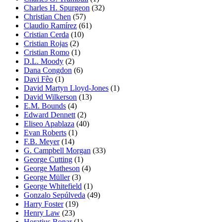
Charles H. Spurgeon
(32)
Christian Chen
(57)
Claudio Ramírez
(61)
Cristian Cerda
(10)
Cristian Rojas
(2)
Cristian Romo
(1)
D.L. Moody
(2)
Dana Congdon
(6)
Davi Fêo
(1)
David Martyn Lloyd-Jones
(1)
David Wilkerson
(13)
E.M. Bounds
(4)
Edward Dennett
(2)
Eliseo Apablaza
(40)
Evan Roberts
(1)
F.B. Meyer
(14)
G. Campbell Morgan
(33)
George Cutting
(1)
George Matheson
(4)
George Müller
(3)
George Whitefield
(1)
Gonzalo Sepúlveda
(49)
Harry Foster
(19)
Henry Law
(23)
Horatius Bonar
(1)