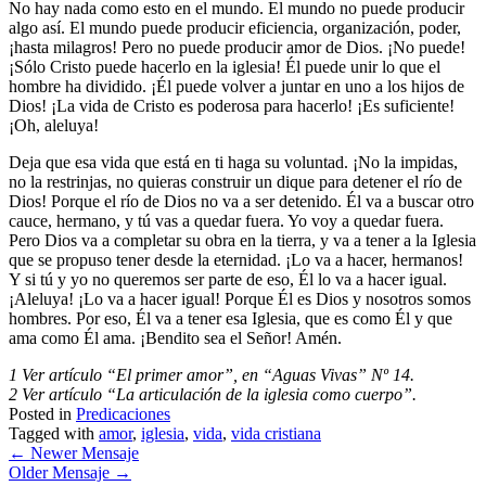
No hay nada como esto en el mundo. El mundo no puede producir
algo así. El mundo puede producir eficiencia, organización, poder,
¡hasta milagros! Pero no puede producir amor de Dios. ¡No puede!
¡Sólo Cristo puede hacerlo en la iglesia! Él puede unir lo que el
hombre ha dividido. ¡Él puede volver a juntar en uno a los hijos de
Dios! ¡La vida de Cristo es poderosa para hacerlo! ¡Es suficiente!
¡Oh, aleluya!
Deja que esa vida que está en ti haga su voluntad. ¡No la impidas,
no la restrinjas, no quieras construir un dique para detener el río de
Dios! Porque el río de Dios no va a ser detenido. Él va a buscar otro
cauce, hermano, y tú vas a quedar fuera. Yo voy a quedar fuera.
Pero Dios va a completar su obra en la tierra, y va a tener a la Iglesia
que se propuso tener desde la eternidad. ¡Lo va a hacer, hermanos!
Y si tú y yo no queremos ser parte de eso, Él lo va a hacer igual.
¡Aleluya! ¡Lo va a hacer igual! Porque Él es Dios y nosotros somos
hombres. Por eso, Él va a tener esa Iglesia, que es como Él y que
ama como Él ama. ¡Bendito sea el Señor! Amén.
1 Ver artículo “El primer amor”, en “Aguas Vivas” Nº 14.
2 Ver artículo “La articulación de la iglesia como cuerpo”.
Posted in
Predicaciones
Tagged with
amor
,
iglesia
,
vida
,
vida cristiana
←
Newer Mensaje
Older Mensaje
→