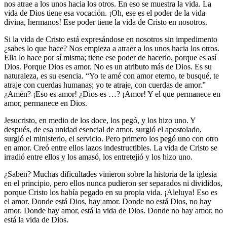
nos atrae a los unos hacia los otros. En eso se muestra la vida. La
vida de Dios tiene esa vocación. ¡Oh, ese es el poder de la vida
divina, hermanos! Ese poder tiene la vida de Cristo en nosotros.
Si la vida de Cristo está expresándose en nosotros sin impedimento
¿sabes lo que hace? Nos empieza a atraer a los unos hacia los otros.
Ella lo hace por sí misma; tiene ese poder de hacerlo, porque es así
Dios. Porque Dios es amor. No es un atributo más de Dios. Es su
naturaleza, es su esencia. “Yo te amé con amor eterno, te busqué, te
atraje con cuerdas humanas; yo te atraje, con cuerdas de amor.”
¿Amén? ¡Eso es amor! ¿Dios es …? ¡Amor! Y el que permanece en
amor, permanece en Dios.
Jesucristo, en medio de los doce, los pegó, y los hizo uno. Y
después, de esa unidad esencial de amor, surgió el apostolado,
surgió el ministerio, el servicio. Pero primero los pegó uno con otro
en amor. Creó entre ellos lazos indestructibles. La vida de Cristo se
irradió entre ellos y los amasó, los entretejió y los hizo uno.
¿Saben? Muchas dificultades vinieron sobre la historia de la iglesia
en el principio, pero ellos nunca pudieron ser separados ni divididos,
porque Cristo los había pegado en su propia vida. ¡Aleluya! Eso es
el amor. Donde está Dios, hay amor. Donde no está Dios, no hay
amor. Donde hay amor, está la vida de Dios. Donde no hay amor, no
está la vida de Dios.