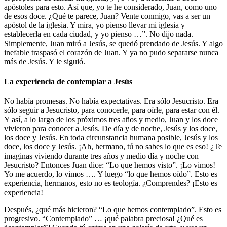
apóstoles para esto. Así que, yo te he considerado, Juan, como uno
de esos doce. ¿Qué te parece, Juan? Vente conmigo, vas a ser un
apóstol de la iglesia. Y mira, yo pienso llevar mi iglesia y
establecerla en cada ciudad, y yo pienso …”. No dijo nada.
Simplemente, Juan miró a Jesús, se quedó prendado de Jesús. Y algo
inefable traspasó el corazón de Juan. Y ya no pudo separarse nunca
más de Jesús. Y le siguió.
La experiencia de contemplar a Jesús
No había promesas. No había expectativas. Era sólo Jesucristo. Era
sólo seguir a Jesucristo, para conocerle, para oírle, para estar con él.
Y así, a lo largo de los próximos tres años y medio, Juan y los doce
vivieron para conocer a Jesús. De día y de noche, Jesús y los doce,
los doce y Jesús. En toda circunstancia humana posible, Jesús y los
doce, los doce y Jesús. ¡Ah, hermano, tú no sabes lo que es eso! ¿Te
imaginas viviendo durante tres años y medio día y noche con
Jesucristo? Entonces Juan dice: “Lo que hemos visto”. ¡Lo vimos!
Yo me acuerdo, lo vimos …. Y luego “lo que hemos oído”. Esto es
experiencia, hermanos, esto no es teología. ¿Comprendes? ¡Esto es
experiencia!
Después, ¿qué más hicieron? “Lo que hemos contemplado”. Esto es
progresivo. “Contemplado” … ¡qué palabra preciosa! ¿Qué es