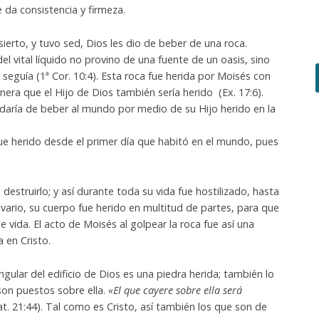
e da consistencia y firmeza.
ierto, y tuvo sed, Dios les dio de beber de una roca.
del vital líquido no provino de una fuente de un oasis, sino
 seguía (1ª Cor. 10:4). Esta roca fue herida por Moisés con
anera que el Hijo de Dios también sería herido (Ex. 17:6).
daría de beber al mundo por medio de su Hijo herido en la
 fue herido desde el primer día que habitó en el mundo, pues
struirlo; y así durante toda su vida fue hostilizado, hasta
lvario, su cuerpo fue herido en multitud de partes, para que
 vida. El acto de Moisés al golpear la roca fue así una
 en Cristo.
gular del edificio de Dios es una piedra herida; también lo
on puestos sobre ella.
«El que cayere sobre ella será
Mat. 21:44). Tal como es Cristo, así también los que son de