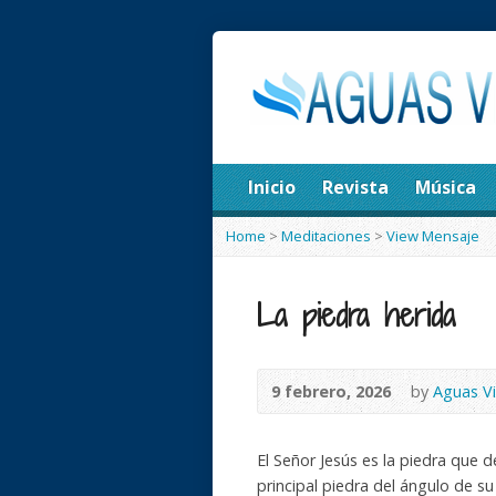
Inicio
Revista
Música
Home
>
Meditaciones
>
View Mensaje
La piedra herida
9 febrero, 2026
by
Aguas V
El Señor Jesús es la piedra que d
principal piedra del ángulo de su