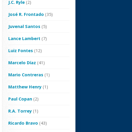
J.C. Ryle
(2)
José R. Frontado
(35)
Juvenal Santos
(5)
Lance Lambert
(7)
Luiz Fontes
(12)
Marcelo Díaz
(41)
Mario Contreras
(1)
Matthew Henry
(1)
Paul Copan
(2)
R.A. Torrey
(1)
Ricardo Bravo
(43)