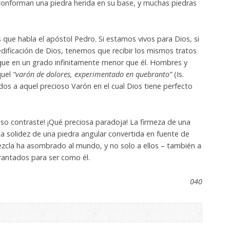
a conforman una piedra herida en su base, y muchas piedras
s que habla el apóstol Pedro. Si estamos vivos para Dios, si
dificación de Dios, tenemos que recibir los mismos tratos
que en un grado infinitamente menor que él. Hombres y
quel
“varón de dolores, experimentado en quebranto”
(Is.
os a aquel precioso Varón en el cual Dios tiene perfecto
oso contraste! ¡Qué preciosa paradoja! La firmeza de una
. La solidez de una piedra angular convertida en fuente de
zcla ha asombrado al mundo, y no solo a ellos – también a
rantados para ser como él.
040