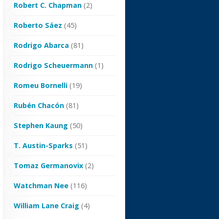
Robert C. Chapman
(2)
Roberto Sáez
(45)
Rodrigo Abarca
(81)
Rodrigo Scheuermann
(1)
Romeu Bornelli
(19)
Rubén Chacón
(81)
Stephen Kaung
(50)
T. Austin-Sparks
(51)
Tomaz Germanovix
(2)
Watchman Nee
(116)
William Lane Craig
(4)