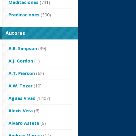
Meditaciones
(731)
Predicaciones
(390)
Autores
A.B. Simpson
(39)
A.J. Gordon
(1)
A.T. Pierson
(62)
A.W. Tozer
(10)
Aguas Vivas
(1.407)
Alexis Vera
(6)
Alvaro Astete
(9)
Andrew Murray
(14)