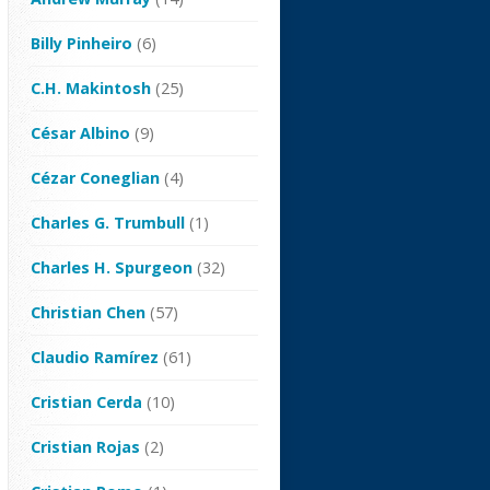
Billy Pinheiro
(6)
C.H. Makintosh
(25)
César Albino
(9)
Cézar Coneglian
(4)
Charles G. Trumbull
(1)
Charles H. Spurgeon
(32)
Christian Chen
(57)
Claudio Ramírez
(61)
Cristian Cerda
(10)
Cristian Rojas
(2)