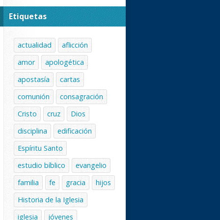
Etiquetas
actualidad
aflicción
amor
apologética
apostasía
cartas
comunión
consagración
Cristo
cruz
Dios
disciplina
edificación
Espíritu Santo
estudio bíblico
evangelio
familia
fe
gracia
hijos
Historia de la Iglesia
iglesia
jóvenes