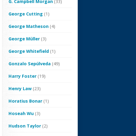
G. Campbell Morgan
(33)
George Cutting
(1)
George Matheson
(4)
George Müller
(3)
George Whitefield
(1)
Gonzalo Sepúlveda
(49)
Harry Foster
(19)
Henry Law
(23)
Horatius Bonar
(1)
Hoseah Wu
(3)
Hudson Taylor
(2)