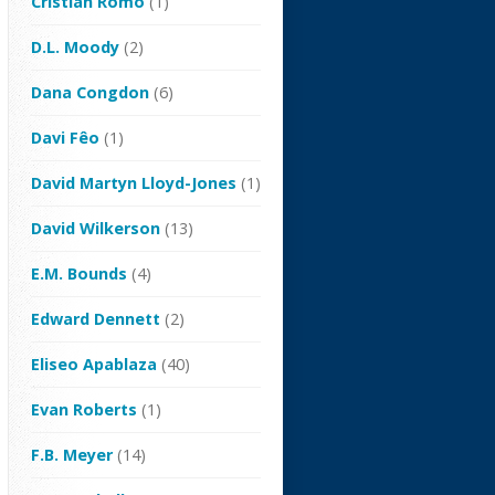
Cristian Romo
(1)
D.L. Moody
(2)
Dana Congdon
(6)
Davi Fêo
(1)
David Martyn Lloyd-Jones
(1)
David Wilkerson
(13)
E.M. Bounds
(4)
Edward Dennett
(2)
Eliseo Apablaza
(40)
Evan Roberts
(1)
F.B. Meyer
(14)