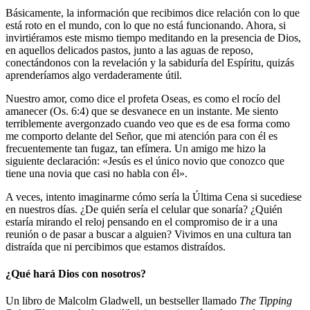
Básicamente, la información que recibimos dice relación con lo que
está roto en el mundo, con lo que no está funcionando. Ahora, si
invirtiéramos este mismo tiempo meditando en la presencia de Dios,
en aquellos delicados pastos, junto a las aguas de reposo,
conectándonos con la revelación y la sabiduría del Espíritu, quizás
aprenderíamos algo verdaderamente útil.
Nuestro amor, como dice el profeta Oseas, es como el rocío del
amanecer (Os. 6:4) que se desvanece en un instante. Me siento
terriblemente avergonzado cuando veo que es de esa forma como
me comporto delante del Señor, que mi atención para con él es
frecuentemente tan fugaz, tan efímera. Un amigo me hizo la
siguiente declaración: «Jesús es el único novio que conozco que
tiene una novia que casi no habla con él».
A veces, intento imaginarme cómo sería la Última Cena si sucediese
en nuestros días. ¿De quién sería el celular que sonaría? ¿Quién
estaría mirando el reloj pensando en el compromiso de ir a una
reunión o de pasar a buscar a alguien? Vivimos en una cultura tan
distraída que ni percibimos que estamos distraídos.
¿Qué hará Dios con nosotros?
Un libro de Malcolm Gladwell, un bestseller llamado
The Tipping