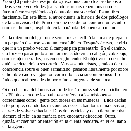
Point
(El punto de desequilibrio), examina cómo los productos o
ideas se vuelven virales (causando cambios repentinos como si
fueran factores epidémicos) dentro de una sociedad. Es un libro
fascinante. En este libro, el autor cuenta la historia de dos psicólogos
de la Universidad de Princeton que decidieron conducir un estudio
con los alumnos, inspirado en la parábola del buen samaritano.
Cada miembro del grupo de seminaristas recibió la tarea de preparar
un pequeño discurso sobre un tema bíblico. Después de eso, tendría
que ir a un predio vecino al campus para presentarlo. En el camino,
era forzoso pasar junto a un hombre caído en un callejón, cabizbajo,
con los ojos cerrados, tosiendo y gimiendo. El objetivo era descubrir
quién se detendría a socorrerlo. Varios seminaristas, yendo a dar una
conferencia sobre el buen samaritano, pasaron literalmente por sobre
el hombre caído y siguieron corriendo hacia su compromiso. Lo
único que realmente les importó fue la urgencia de su tarea.
Oí una historia del famoso autor de los Guinness sobre una tribu, en
las Filipinas, en que los nativos se referían a los misioneros
occidentales como «gente con dioses en las muñecas». Ellos decían
esto porque, cuando los misioneros necesitaban tomar una decisión,
en vez de volverse hacia el Dios de los cielos y de la tierra, miraban
siempre el reloj en su muñeca para encontrar dirección. Otros,
quizás, encuentran orientación en la cuenta bancaria, en el celular o
en la agenda.