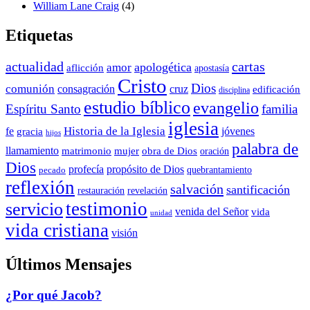
William Lane Craig
(4)
Etiquetas
actualidad
cartas
apologética
amor
aflicción
apostasía
Cristo
Dios
comunión
consagración
cruz
edificación
disciplina
estudio bíblico
evangelio
Espíritu Santo
familia
iglesia
Historia de la Iglesia
fe
jóvenes
gracia
hijos
palabra de
llamamiento
matrimonio
mujer
obra de Dios
oración
Dios
propósito de Dios
profecía
quebrantamiento
pecado
reflexión
salvación
santificación
restauración
revelación
testimonio
servicio
venida del Señor
vida
unidad
vida cristiana
visión
Últimos Mensajes
¿Por qué Jacob?