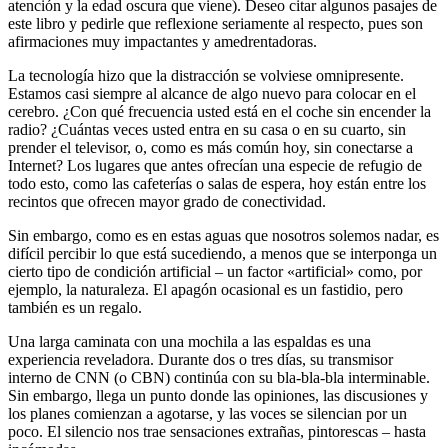
atención y la edad oscura que viene). Deseo citar algunos pasajes de
este libro y pedirle que reflexione seriamente al respecto, pues son
afirmaciones muy impactantes y amedrentadoras.
La tecnología hizo que la distracción se volviese omnipresente.
Estamos casi siempre al alcance de algo nuevo para colocar en el
cerebro. ¿Con qué frecuencia usted está en el coche sin encender la
radio? ¿Cuántas veces usted entra en su casa o en su cuarto, sin
prender el televisor, o, como es más común hoy, sin conectarse a
Internet? Los lugares que antes ofrecían una especie de refugio de
todo esto, como las cafeterías o salas de espera, hoy están entre los
recintos que ofrecen mayor grado de conectividad.
Sin embargo, como es en estas aguas que nosotros solemos nadar, es
difícil percibir lo que está sucediendo, a menos que se interponga un
cierto tipo de condición artificial – un factor «artificial» como, por
ejemplo, la naturaleza. El apagón ocasional es un fastidio, pero
también es un regalo.
Una larga caminata con una mochila a las espaldas es una
experiencia reveladora. Durante dos o tres días, su transmisor
interno de CNN (o CBN) continúa con su bla-bla-bla interminable.
Sin embargo, llega un punto donde las opiniones, las discusiones y
los planes comienzan a agotarse, y las voces se silencian por un
poco. El silencio nos trae sensaciones extrañas, pintorescas – hasta