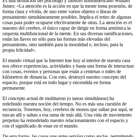
Es una definición del psicólogo y filósofo norteamericano William
James: «La atención es la acción en que la mente toma posesión, de
forma clara y vívida, de uno entre varios objetos o líneas de
pensamiento simultáneamente posibles. Implica el retiro de algunas
cosas para poder ocuparse efectivamente de otras. La atención es el
maestro del cerebro, el único capaz de dirigir en forma armónica la
orquesta multifuncional de la mente. En sus diversas ramificaciones,
están las llaves no sólo para las formas más elevadas del
pensamiento, sino también para la moralidad e, incluso, para la
propia felicidad».
El mundo virtual que la Internet trae hoy al interior de nuestra casa
nos ofrece experiencias, actividades y hasta una forma de interactuar
con cosas, eventos y personas que están a centenas o miles de
kilómetros de distancia. Con esto, destruyó nuestro concepto del
espacio, porque está en todo lugar y encendida en forma
permanente.
El concepto actual de multitareas (o tareas simultáneas) ha
redefinido nuestra noción del tiempo. No es más una cuestión de
secuencia. Tenemos, hoy, cerebros de monos que saltan por aquí, se
rascan allí y saltan a esa rama de más allá. Una vida de movimiento
perpetuo ha remodelado nuestro relacionamiento con el espacio y
con el significado de estar en el mundo.
De esta forma, las cosas que antes servían como anclas, permitiendo