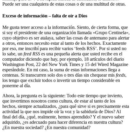
Puede ser una cualquiera de estas cosas o de una multitud de otras.
Exceso de información – falta de oír a Dios
Me gusta tener acceso a la información. Siento, de cierta forma, que
si soy el presidente de una organización llamada «Grupo Centinela»,
cuyo objetivo es ser atalaya, saber las cosas de antemano para alertar
a otros, entonces necesito estar al tanto de los hechos. Exactamente
por eso, me inscribí para recibir varios ‘feeds RSS’. Por si usted no
lo sabe, un
feed RSS
es una pequeña alerta que usted recibe en el
computador diciendo que hay, por ejemplo, 18 artículos del diario
Washington Post, 22 del New York Times y 15 del Wired Magazine
esperándole. En mi caso, la suma de estas informaciones llega a
centenas. Si transcurren solo dos o tres días sin chequear mis
feeds
,
los tengo que excluir todos o invertir un tiempo considerable en
ponerme al día.
Ahora, la pregunta es la siguiente: Todo este tiempo que invierto,
que invertimos nosotros como cultura, de estar al tanto de los
hechos, siempre actualizados, ¿para qué sirve si es precisamente esta
actividad la que nos impide oír la voz y la sabiduría de Dios? Al
final del día, ¿qué, realmente, hemos aprendido? Y el nuevo saber
adquirido, ¿es adecuado para hacer diferencia en nuestra cultura?
¿En nuestra sociedad? ¿En nuestra comunidad?