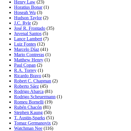
Henry Law
(23)
Horatius Bonar
(1)
Hoseah Wu
(3)
Hudson Taylor
(2)
J.C. Ryle
(2)
José R. Frontado
(35)
Juvenal Santos
(5)
Lance Lambert
(7)
Luiz Fontes
(12)
Marcelo Díaz
(41)
Mario Contreras
(1)
Matthew Henry
(1)
Paul Copan
(2)
R.A. Torrey
(1)
Ricardo Bravo
(43)
Robert C. Chapman
(2)
Roberto Sáez
(45)
Rodrigo Abarca
(81)
Rodrigo Scheuermann
(1)
Romeu Bornelli
(19)
Rubén Chacón
(81)
Stephen Kaung
(50)
T. Austin-Sparks
(51)
Tomaz Germanovix
(2)
Watchman Nee
(116)