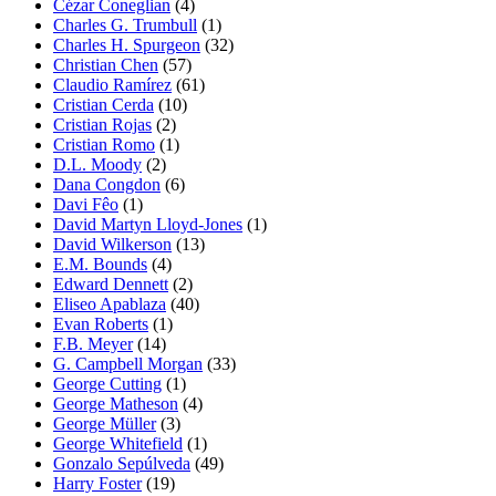
Cézar Coneglian
(4)
Charles G. Trumbull
(1)
Charles H. Spurgeon
(32)
Christian Chen
(57)
Claudio Ramírez
(61)
Cristian Cerda
(10)
Cristian Rojas
(2)
Cristian Romo
(1)
D.L. Moody
(2)
Dana Congdon
(6)
Davi Fêo
(1)
David Martyn Lloyd-Jones
(1)
David Wilkerson
(13)
E.M. Bounds
(4)
Edward Dennett
(2)
Eliseo Apablaza
(40)
Evan Roberts
(1)
F.B. Meyer
(14)
G. Campbell Morgan
(33)
George Cutting
(1)
George Matheson
(4)
George Müller
(3)
George Whitefield
(1)
Gonzalo Sepúlveda
(49)
Harry Foster
(19)