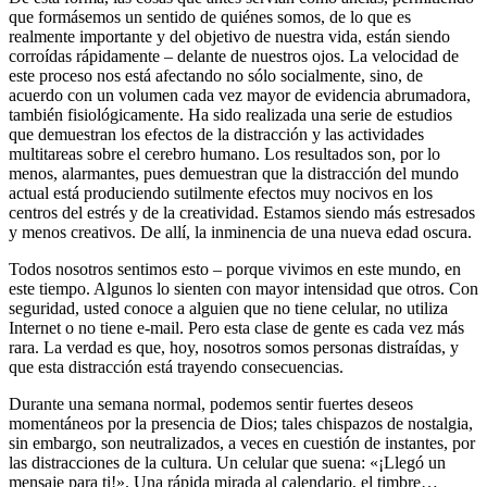
que formásemos un sentido de quiénes somos, de lo que es
realmente importante y del objetivo de nuestra vida, están siendo
corroídas rápidamente – delante de nuestros ojos. La velocidad de
este proceso nos está afectando no sólo socialmente, sino, de
acuerdo con un volumen cada vez mayor de evidencia abrumadora,
también fisiológicamente. Ha sido realizada una serie de estudios
que demuestran los efectos de la distracción y las actividades
multitareas sobre el cerebro humano. Los resultados son, por lo
menos, alarmantes, pues demuestran que la distracción del mundo
actual está produciendo sutilmente efectos muy nocivos en los
centros del estrés y de la creatividad. Estamos siendo más estresados
y menos creativos. De allí, la inminencia de una nueva edad oscura.
Todos nosotros sentimos esto – porque vivimos en este mundo, en
este tiempo. Algunos lo sienten con mayor intensidad que otros. Con
seguridad, usted conoce a alguien que no tiene celular, no utiliza
Internet o no tiene e-mail. Pero esta clase de gente es cada vez más
rara. La verdad es que, hoy, nosotros somos personas distraídas, y
que esta distracción está trayendo consecuencias.
Durante una semana normal, podemos sentir fuertes deseos
momentáneos por la presencia de Dios; tales chispazos de nostalgia,
sin embargo, son neutralizados, a veces en cuestión de instantes, por
las distracciones de la cultura. Un celular que suena: «¡Llegó un
mensaje para ti!». Una rápida mirada al calendario, el timbre…