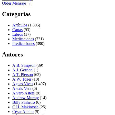
Older Mensaje
→
Categorías
Artículos
(1.305)
Cartas
(93)
Libros
(17)
Meditaciones
(731)
Predicaciones
(390)
Autores
A.B. Simpson
(39)
A.J. Gordon
(1)
A.T. Pierson
(62)
A.W. Tozer
(10)
Aguas Vivas
(1.407)
Alexis Vera
(6)
Alvaro Astete
(9)
Andrew Murray
(14)
Billy Pinheiro
(6)
C.H. Makintosh
(25)
César Albino
(9)